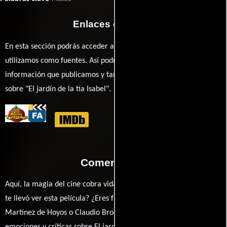
Enlaces externos
En esta sección podrás acceder a los recursos externos que
utilizamos como fuentes. Así podrás chequear toda la
información que publicamos y también ampliar tu conocimiento
sobre "El jardín de la tía Isabel".
Comentarios
Aquí, la magia del cine cobra vida a través de tus opiniones. ¿Qué
te llevó ver esta película? ¿Eres fan de Felipe Cazals, Jorge
Martínez de Hoyos o Claudio Brook? Comparte tus pensamientos,
emociones y críticas sobre El jardín de la tía Isabel. ¿Te hizo reír,