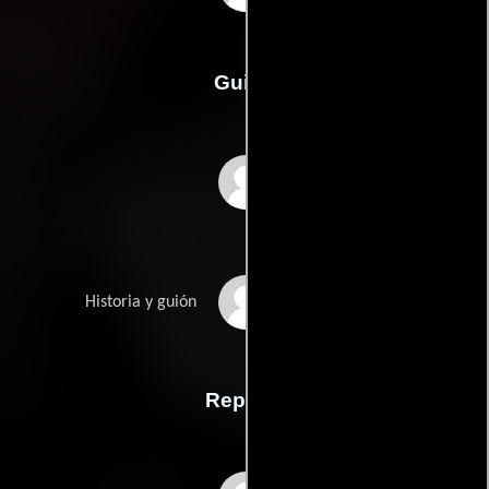
Guión
Julio Alejandros
Jaime Casillass
Historia y guión
Reparto
Jorge Martínez de