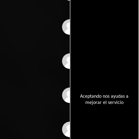
Lilia Aragón
Gastón Melo
Héctor Ortega
Aceptando nos ayudas a
mejorar el servicio
Roberto Rivero