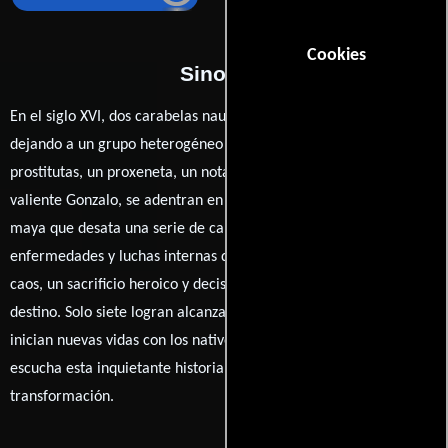
Cookies
Sinopsis
En el siglo XVI, dos carabelas naufragan en la costa americana,
dejando a un grupo heterogéneo de sobrevivientes: curas,
prostitutas, un proxeneta, un notario y soldados. Liderados por el
valiente Gonzalo, se adentran en la selva y descubren un ídolo
maya que desata una serie de calamidades: temblores,
enfermedades y luchas internas que diezman su número. En el
caos, un sacrificio heroico y decisiones desgarradoras marcan su
destino. Solo siete logran alcanzar las ruinas de Tulum, donde
inician nuevas vidas con los nativos. Años después, un capitán
escucha esta inquietante historia de supervivencia y
transformación.