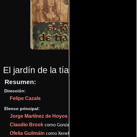
El jardín de la tía Isabel
(1972)
Resumen:
Dirección:
Felipe Cazals
Elenco principal:
Jorge Martínez de Hoyos
como Capitaine de Ballesteros
Claudio Brook
como Gonzalo de Medina
Ofelia Guilmáin
como Xeneta