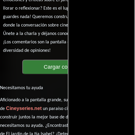
llorar o reflexionar? Este es el lugar para expresarlo. ¡No te
guardes nada! Queremos construir una comunidad apasionada
donde la conversación sobre cine y series nunca se detenga.
Únete a la charla y déjanos conocer tu mundo cinematográfico.
¡Los comentarios son la pantalla donde se proyecta nuestra
diversidad de opiniones!
Cargar comentarios
Necesitamos tu ayuda
Aficionado a la pantalla grande, su participación es clave para hacer
Cineyseries.net
de
un paraíso cinéfilo completo. Queremos
construir juntos la mejor base de datos cinematográfica, pero
necesitamos su ayuda. ¿Encontraste algún dato faltante en la ficha
de El jardín de la tía Isabel? ¿Detectaste algún error en la sinopsis o