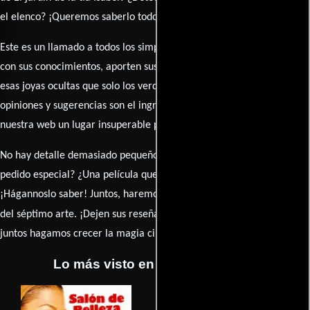
el elenco? ¡Queremos saberlo todo!
Este es un llamado a todos los simpatizantes del cine: contribuyan
con sus conocimientos, aporten sus descubrimientos y compartan
esas joyas ocultas que solo los verdaderos fanáticos conocen. Sus
opiniones y sugerencias son el ingrediente secreto que hará de
nuestra web un lugar insuperable para los amantes del celuloide.
No hay detalle demasiado pequeño ni opinión insignificante. ¿Algún
pedido especial? ¿Una película que sueñas con ver reseñada?
¡Hágannoslo saber! Juntos, haremos de esta comunidad el epicentro
caja de comentarios
del séptimo arte. ¡Dejen sus reseña en la
y
juntos hagamos crecer la magia cinematográfica!
Lo más visto en Cineyseries.net