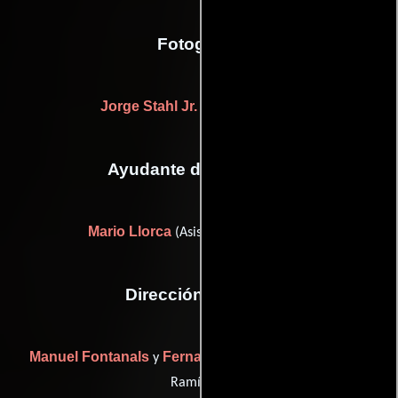
Fotografia
Jorge Stahl Jr.
((as Jorge Stahl))
Ayudante de dirección
Mario Llorca
(Asistente de dirección)
Dirección artística
Manuel Fontanals
Fernando Ramirez
y
((as Fernando
Ramírez))