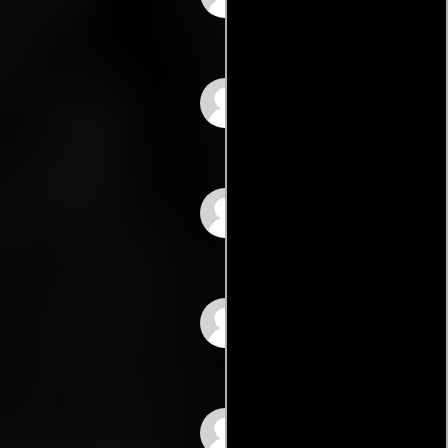
Alfonso Arau
Claudio Obregón
Martha Navarro
Roberto Dumont