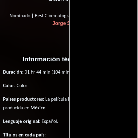
Nominado | Best Cinematography (Mejor Fotografía)
Jorge Stahl Jr.
Información técnica y general
Duración:
01 hr 44 min (104 minutos) .
Color:
Color
Paises productores:
La película El jardín de la tía Isabel fué
producida en
México
Lenguaje original:
Español
.
Títulos en cada país: