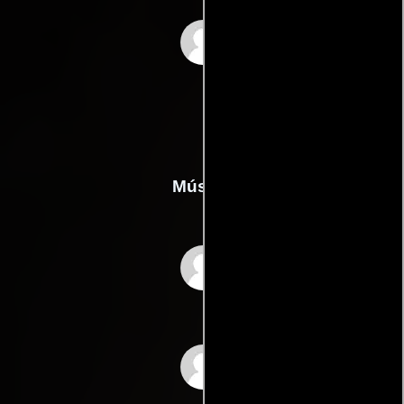
Hernando Name
Música
Joaquín Gutiérrez
Heras
Bernardo Segall