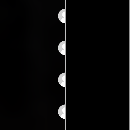
Nathanael León
Luis Del Río
Ramón Menéndez
José Vidal