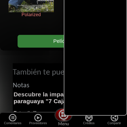
Polarized
Doktorspiele
Películas
También te puede interesar...
Notas
Descubre la impactante película
paraguaya "7 Cajas"
Este thriller paraguayo cautivó al mundo
entero. 7 Cajas es una explosión de acción y
Comentarios
Proveedores
Créditos
Compartir
Menu