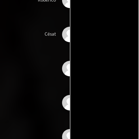
Jorge Luke
Roderico
Javier Esponda
Césat
Augusto Benedico
Julián Pastor
Germán Robles