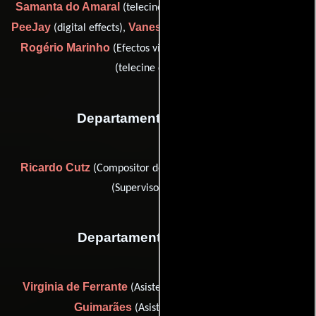
Samanta do Amaral
Marcelo Ferreira
(telecine colourist),
PeeJay
Vanessa Mariano
(digital effects),
(Efectos visuales),
Rogério Marinho
Marcus Tenchella
(Efectos visuales) y
(telecine colourist)
Departamento de musica
Ricardo Cutz
Patrícia Portaro
(Compositor de música) y
(Supervisor musical)
Departamento de reparto
Virginia de Ferrante
Gabriela
(Asistente para casting) y
Guimarães
(Asistente para casting)