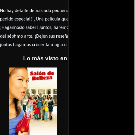
No hay detalle demasiado pequeño ni opinión insignificante. ¿Algún
pedido especial? ¿Una película que sueñas con ver reseñada?
¡Hágannoslo saber! Juntos, haremos de esta comunidad el epicentro
caja de comentarios
del séptimo arte. ¡Dejen sus reseña en la
y
juntos hagamos crecer la magia cinematográfica!
Lo más visto en Cineyseries.net