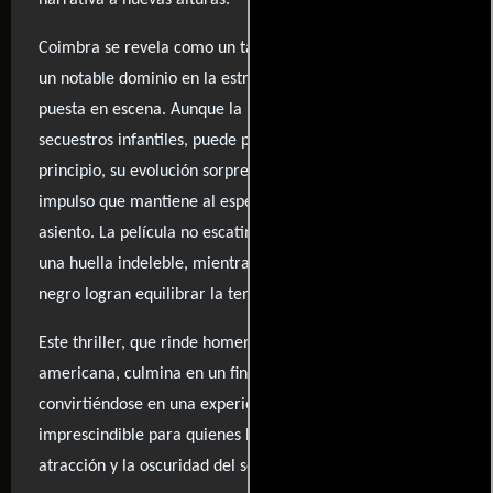
narrativa a nuevas alturas.
Coimbra se revela como un talento a seguir, mostrando
un notable dominio en la estructura narrativa y en la
puesta en escena. Aunque la historia, centrada en
secuestros infantiles, puede parecer ambiciosa y torpe al
principio, su evolución sorprende con un considerable
impulso que mantiene al espectador al borde de su
asiento. La película no escatima en incomodidad, dejando
una huella indeleble, mientras que momentos de humor
negro logran equilibrar la tensión dramática.
Este thriller, que rinde homenaje a la novela negra
americana, culmina en un final impactante,
convirtiéndose en una experiencia cinematográfica
imprescindible para quienes buscan una reflexión sobre la
atracción y la oscuridad del ser humano.