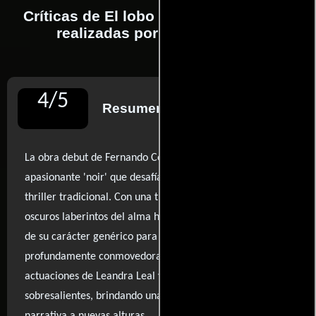
Críticas de El lobo detrás de la puerta
realizadas por profesionales
4
/
5
Resumen de reseñas
La obra debut de Fernando Coimbra se presenta como un
apasionante 'noir' que desafía las convenciones del
thriller tradicional. Con una trama que se adentra en los
oscuros laberintos del alma humana, la película se aleja
de su carácter genérico para ofrecer una experiencia
profundamente conmovedora y provocadora. Las
actuaciones de Leandra Leal y sus coestrellas son
sobresalientes, brindando una intensidad que eleva la