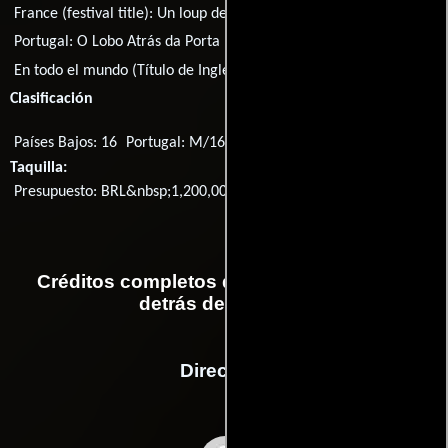
France (festival title):
Un loup derrière la porte
Portugal:
O Lobo Atrás da Porta
Rusia:
Волк у двери
En todo el mundo (Título de Inglés):
A Wolf at the Door
Clasificación
Países Bajos: 16
Portugal: M/16
EE.UU.: Unrated
Taquilla:
Presupuesto: BRL&nbsp;1,200,000
Créditos completos de la película El lobo
detrás de la puerta
Dirección