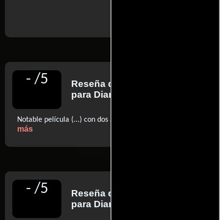
..ver fuentes
-
/
5
Reseña de
Javier Ocaña
para Diario El País
..ver
Notable película (...) con dos actrices magníficas
más
-
/
5
Reseña de
Luis Martínez
para Diario El Mundo