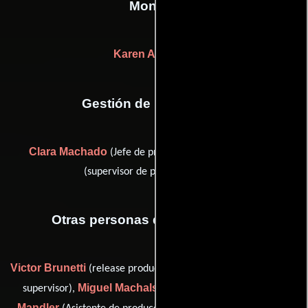
Montaje
Karen Akerman
Gestión de producción
Clara Machado
Patrícia Nelly
(Jefe de producción) y
(supervisor de post-producción)
Otras personas que participaron
Victor Brunetti
Carmem Levy
(release producer),
(Guionista
Miguel Machalski
Manuela
supervisor),
(script advisor),
Mandler
Leandro Scorsafava