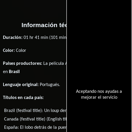
Información técnica y general
Duración:
01 hr 41 min (101 minutos) .
Color:
Color
Paises productores:
La película A Wolf at the Door fué producida
en
Brasil
Lenguaje original:
Portugués
.
Aceptando nos ayudas a
mejorar el servicio
Títulos en cada país:
Brazil (festival title):
Un loup derrière la porte
Canada (festival title) (English title):
A Wolf at the Door
España:
El lobo detrás de la puerta