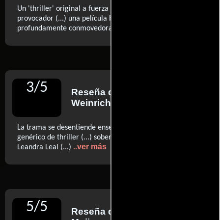
Un 'thriller' original a fuerza de coherente; sincero por
provocador (...) una película brutal, incómoda y
..ver más
profundamente conmovedora
3
/
5
Reseña de
Antonio
Weinrichter
para Diario ABC
La trama se desentiende enseguida de su carácter
genérico de thriller (...) soberbio trabajo interpretativo de
..ver más
Leandra Leal (...)
5
/
5
Reseña de
Lluís Bonet