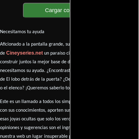
Cargar comentarios
Necesitamos tu ayuda
Aficionado a la pantalla grande, su participación es clave para hacer
Cineyseries.net
de
un paraíso cinéfilo completo. Queremos
construir juntos la mejor base de datos cinematográfica, pero
necesitamos su ayuda. ¿Encontraste algún dato faltante en la ficha
de El lobo detrás de la puerta? ¿Detectaste algún error en la sinopsis
o el elenco? ¡Queremos saberlo todo!
Este es un llamado a todos los simpatizantes del cine: contribuyan
con sus conocimientos, aporten sus descubrimientos y compartan
esas joyas ocultas que solo los verdaderos fanáticos conocen. Sus
opiniones y sugerencias son el ingrediente secreto que hará de
nuestra web un lugar insuperable para los amantes del celuloide.