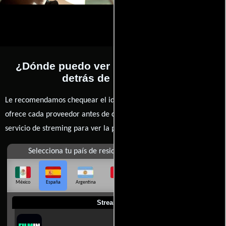
¿Dónde puedo ver la películas El lobo
detrás de la puerta?
Le recomendamos chequear el idioma, doblaje o subtítulos que
ofrece cada proveedor antes de comprar, alquilar o contratar un
servicio de streming para ver la películas.
Selecciona tu país de residencia
México
España
Argentina
Perú
Colombia
Chile
Ecuador
Streaming