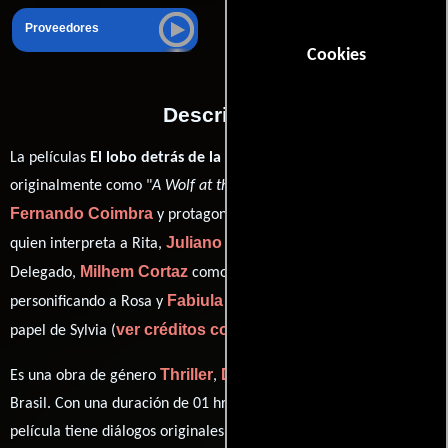
Proveedores
Cookies
Descripción
La películas
El lobo detrás de la puerta
del año 2013, conocida
originalmente como "
A Wolf at the Door
", está dirigida por
Fernando Coimbra
Thalita Carauta
y protagonizada por
Juliano Cazarré
quien interpreta a Rita,
en el papel de
Milhem Cortaz
Leandra Leal
Delegado,
como Bernardo ,
Fabiula Nascimento
personificando a Rosa y
desempeñando el
ver créditos completos
papel de Sylvia (
).
Thriller
Drama
Crimen
Es una obra de género
,
y
producida en
Brasil. Con una duración de 01 hr 41 min (101 minutos), esta
película tiene diálogos originales en
Portugués
.