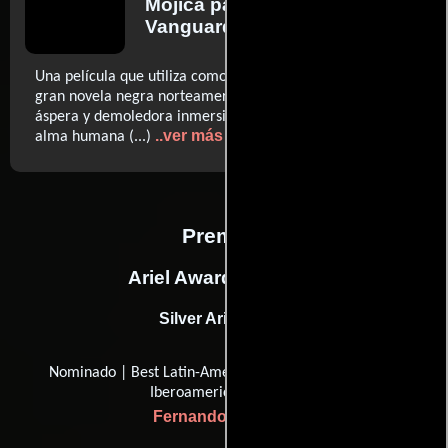
Mojica
para Diario La
Vanguardia
Una película que utiliza como envoltura los recursos de la
gran novela negra norteamericana clásica. (...) una
áspera y demoledora inmersión en los laberintos del
..ver más
alma humana (...)
Premios
Ariel Awards, Mexico
Silver Ariel (2016)
Nominado | Best Latin-American Film (Mejor Película
Iberoamericana)
Fernando Coimbra