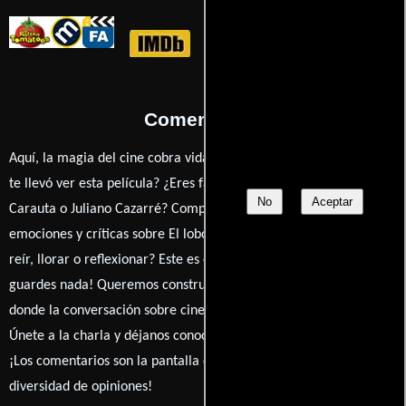
Comentarios
Aquí, la magia del cine cobra vida a través de tus opiniones. ¿Qué
te llevó ver esta película? ¿Eres fan de Fernando Coimbra, Thalita
No
Aceptar
Carauta o Juliano Cazarré? Comparte tus pensamientos,
emociones y críticas sobre El lobo detrás de la puerta. ¿Te hizo
reír, llorar o reflexionar? Este es el lugar para expresarlo. ¡No te
guardes nada! Queremos construir una comunidad apasionada
donde la conversación sobre cine y series nunca se detenga.
Únete a la charla y déjanos conocer tu mundo cinematográfico.
¡Los comentarios son la pantalla donde se proyecta nuestra
diversidad de opiniones!