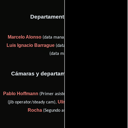
Departamento de editorial
Marcelo Alonso
(data manager assistant / dcp mastering),
Luis Ignacio Barrague
Raphael Fuzari
(data manager) y
(data manager)
Cámaras y departamento de electricidad
Pablo Hoffmann
Junior Loiola
(Primer asistente de cámara),
Ulisses Malta
Érica
(jib operator/steady cam),
(Capataz) y
Rocha
(Segundo asistente de cámara)