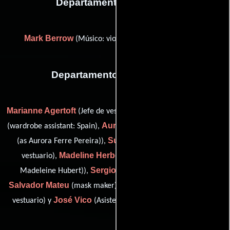
Departamento de musica
Mark Berrow
Bruce White
(Músico: violín) y
(Viola)
Departamento de vestuario
Marianne Agertoft
María Luisa Durán
(Jefe de vestuaristas),
Aurora Ferré
(wardrobe assistant: Spain),
(costume breakdown
Suzy Freeman
(as Aurora Ferre Pereira)),
(Supervisor de
Madeline Herbert
vestuario),
(costume breakdown (as
Sergio Hernandez
Madeleine Hubert)),
(mask maker),
Salvador Mateu
James Pavlou
(mask maker),
(Asistente de
José Vico
vestuario) y
(Asistente de diseñador de vestuario)