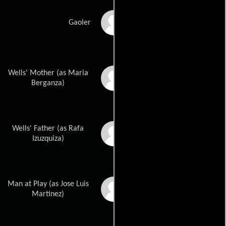
Simon Pegg
Gaoler
Wells' Mother (as Maria
Teresa Berganza
Berganza)
Wells' Father (as Rafa
Rafa Izuzkiza
Izuzquiza)
Man at Play (as Jose Luis
José Luis Martínez
Gutiérrez
Martinez)