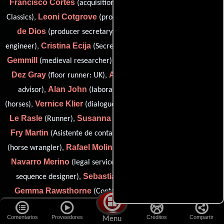
Francisco Cortes
(acquisitions & co-productions: Paramount
Leoni Cotgrove
Marta
Classics),
(production secretary: Spain),
de Dios
Ignacio de Loyola
(producer secretary),
(carts
Cristina Ecija
Elizabeth
engineer),
(Secretaria de producción),
Gemmill
Sally Grace
(medieval researcher),
(dialogue coach),
Dez Gray
Andrew Hill
(floor runner: UK),
(health and safety
Alan John
Debbie Kaye
advisor),
(laboratory contact),
Vernice Klier
Gabby
(horses),
(dialogue coach: Vincent Cassel),
Le Rasle
Susanna Lenton
(Runner),
(Guionista supervisor),
Fry Martin
Luis Miguel Mateos
(Asistente de contabilidad),
Rafael Molina
Luis
(horse wrangler),
(Domador de animales),
Navarro Merino
Luke Pendrell
(legal services),
(main title
Sebastian Pereira
sequence designer),
(horse wrangler),
Gemma Rawsthorne
(Contador asistente de producción),
John Robertson
Melinda Smith
(supervising rigger),
Comentarios
Proveedores
Créditos
Compartir
Menu
Phil Symes
Jane
(assistant coordinator),
(Publicista de unidad),