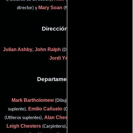
Mary Soan
director) y
(first assistant director: UK)
Dirección artística
Julian Ashby
John Ralph
,
(Director de supervisión artística) y
Jordi Yria Roca
Departamento de arte
Mark Bartholomew
Robert Betts
(Dibujante),
(Pintor
Emilio Cañuelo
Rafael Ceballos
suplente),
(Carpintero),
Alan Chesters
(Utileros suplentes),
(Gerente de construcción),
Leigh Chesters
Jane Clark
(Carpintero),
(Artista del guión