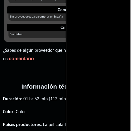
Comprar
Sin proveedores para comprar en España
Cines
Sin Datos
¿Sabes de algún proveedor que no estamos mostrando? déjanos
comentario
un
Información técnica y general
Duración:
01 hr 52 min (112 minutos) .
Color:
Color
Paises productores:
La película The Reckoning fué producida en