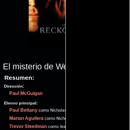
El misterio de Wells
(2003)
Resumen:
Dirección:
Paul McGuigan
Elenco principal:
Paul Bettany
como Nicholas
Marian Aguilera
como Nicholas' Lover
Trevor Steedman
como Jealous Husband