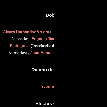
Dobles
Álvaro Hernández Arriero
Jorge Huergo
(Doble de riesgo),
Eugenio Jiménez
Miguel
(Acrobacias),
(Acrobacias),
Pedregosa
Álvaro Quiroga
(Coordinador de dobles),
Juan Manuel Torres
(Acrobacias) y
(stunt performer (u))
Diseño de vestuario
Yvonne Blake
Efectos visuales