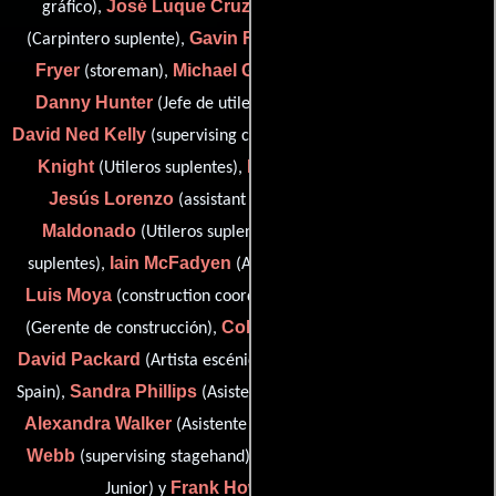
José Luque Cruz
Martin Duffy
gráfico),
(Carpintero),
Gavin Fitch
Ian
(Carpintero suplente),
(chief draughtsman),
Fryer
Michael Gunner
(storeman),
(supervising painter),
Danny Hunter
Paul Inglis
(Jefe de utilería),
(Dibujante),
David Ned Kelly
John
(supervising carpenter (as David Kelly)),
Knight
Ray Lee
Pirra
(Utileros suplentes),
(prop buyer),
Jesús Lorenzo
Jonas
(assistant art director: Spain),
Maldonado
Jon Marson
(Utileros suplentes),
(Utileros
Iain McFadyen
José
suplentes),
(Artista del guión gráfico),
Luis Moya
Ramón Moya
(construction coordinator: Spain),
Colin Mutch
(Gerente de construcción),
(Utileros suplentes),
David Packard
John Palmer
(Artista escénico),
(prop buyer:
Sandra Phillips
Spain),
(Asistente del departamento artístico),
Alexandra Walker
Michael
(Asistente de director artístico),
Webb
Tom Whitehead
(supervising stagehand),
(Dibujante
Frank Howe
Junior) y
(drapesman (u))