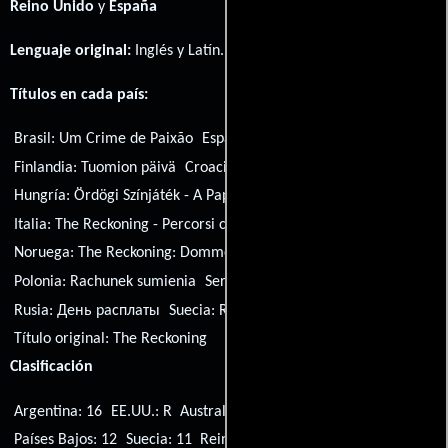
Reino Unido
y
España
Lenguaje original:
Inglés
y
Latín
.
Títulos en cada país:
Brasil:
Um Crime de Paixão
España:
El misterio de Wells
Finlandia:
Tuomion päivä
Croacia:
Dan obracuna
Hungría:
Ördögi Színjáték - A Pap, a Várúr és a Boszorkány
Italia:
The Reckoning - Percorsi criminali
Noruega:
The Reckoning: Dommens dag
Polonia:
Rachunek sumienia
Serbia:
Dan obračuna
Rusia:
День расплаты
Suecia:
Reckoning -Domens dag
Título original:
The Reckoning
Clasificación
Argentina: 16
EE.UU.: R
Australia: M
Alemania: 12
Países Bajos: 12
Suecia: 11
Reino Unido: 15
Canadá: 14A