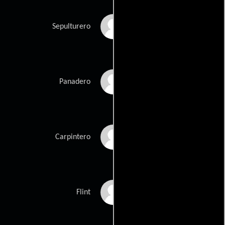
Julian Barratt
Sepulturero
Luisa Requena Baron
Panadero
Pedro Martinez De
Carpintero
Dioni
Tom Georgeson
Flint