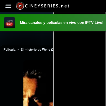
Mira canales y películas en vivo con IPTV Live!
INICIO
PELICULAS
Película
El misterio de Wells (2003)
>