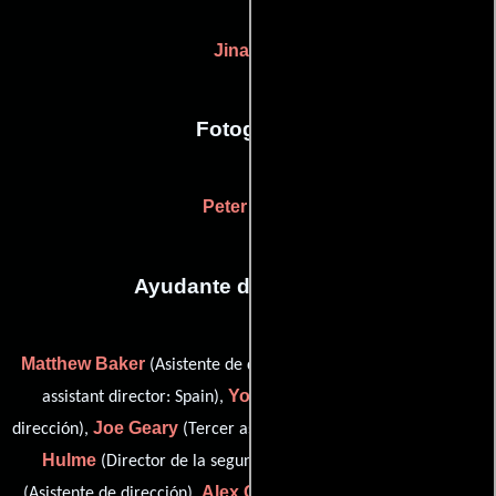
Jina Jay
Fotografia
Peter Sova
Ayudante de dirección
Matthew Baker
Iñaki Beraza
(Asistente de dirección),
(third
Yousaf Bokhari
assistant director: Spain),
(Asistente de
Joe Geary
Andrew
dirección),
(Tercer asistente de produccón),
Hulme
Juan Jiménez
(Director de la segunda unidad),
Alex Oakley
(Asistente de dirección),
(Asistente adicional del