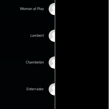
Valerie Pearson
Woman at Play
James Cosmo
Lambert
Balbino Lacosta
Chambelán
Heathcote Williams
Enterrador