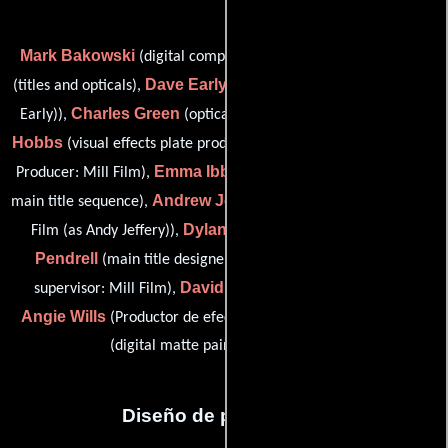
Mark Bakowski
Steve Boag
(digital compositor: Mill Film),
Dave Early
(titles and opticals),
(digital matte painter (as David
Charles Green
Martin
Early)),
(optical camera and grading),
Hobbs
Antony Hunt
(visual effects plate producer),
(executive
Emma Ibbetson
Producer: Mill Film),
(visual effects producer:
Andrew Jeffery
main title sequence),
(optical cameraman: Mill
Dylan Kendle
Luke
Film (as Andy Jeffery)),
(title design),
Pendrell
Daniel Pettipher
(main title designer),
(digital
David Sewell
supervisor: Mill Film),
(Compositor digital),
Angie Wills
Metin Gungor
(Productor de efectos visuales) y
(digital matte painter: mill film (u))
Diseño de producción