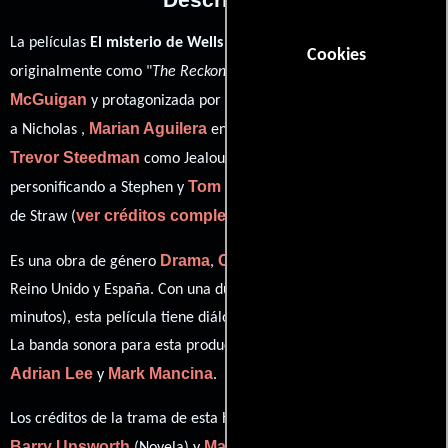
La películas
El misterio de Wells
del año 2003, conocida
Cookies
Paul
originalmente como "
The Reckoning
", está dirigida por
McGuigan
Paul Bettany
y protagonizada por
quien interpreta
Marian Aguilera
a Nicholas ,
en el papel de Nicholas' Lover,
Trevor Steedman
Simon McBurney
como Jealous Husband,
Tom Hardy
personificando a Stephen y
desempeñando el papel
ver créditos completos
de Straw (
).
Drama
Crimen
Misterio
Es una obra de género
,
y
producida en
Reino Unido y España. Con una duración de 01 hr 52 min (112
minutos), esta película tiene diálogos originales en
Inglés
y
Latín
.
La banda sonora para esta producción ha sido compuesta por
Adrian Lee
Mark Mancina
y
.
Los créditos de la trama de esta historia están divididos entre
Barry Unsworth
Mark Mills