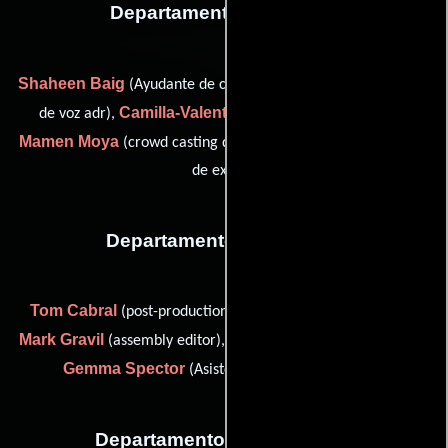
Departamento de reparto
Shaheen Baig
Louis Elman
(Ayudante de casting),
(Casting
Camilla-Valentine Isola
de voz adr),
(Casting: España),
Mamen Moya
Pilar Moya
(crowd casting director) y
(Casting
de extras)
Departamento de editorial
Tom Cabral
(post-production assistant (as Tomas Cabral)),
Mark Gravil
Riaz Meer
(assembly editor),
(Editor asistente) y
Gemma Spector
(Asistente de post-producción)
Departamento de transporte