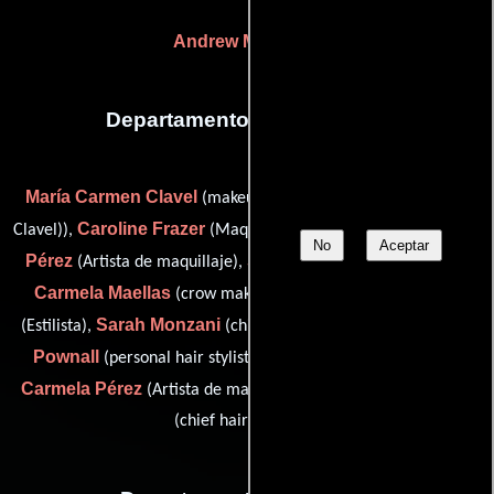
Andrew McAlpine
Departamento de maquillaje
María Carmen Clavel
(makeup artist (as María Del Carmen
Caroline Frazer
Ana Belén Galiano
Clavel)),
(Maquilladora),
No
Aceptar
Pérez
Sue Ignatius
(Artista de maquillaje),
(Maquilladora),
Carmela Maellas
Maureen McGill
(crow makeup artist),
Sarah Monzani
Graham
(Estilista),
(chief makeup designer),
Pownall
(personal hair stylist: Mr. Cox and Mr. McFadyan),
Carmela Pérez
Simon Thompson
(Artista de maquillaje) y
(chief hair designer)