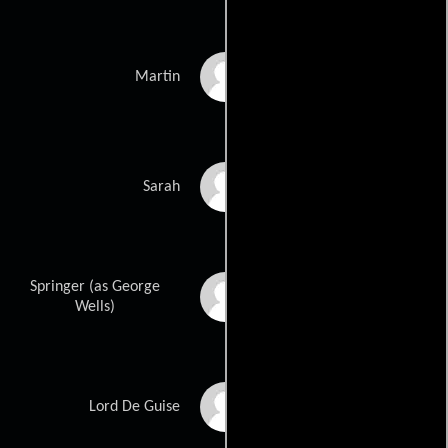
Willem Dafoe
Martin
Gina McKee
Sarah
Springer (as George
Stuart Wells
Wells)
Vincent Cassel
Lord De Guise