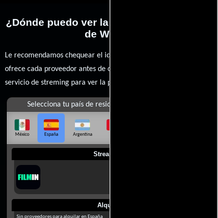
¿Dónde puedo ver la películas El misterio
de Wells?
Le recomendamos chequear el idioma, doblaje o subtítulos que
ofrece cada proveedor antes de comprar, alquilar o contratar un
servicio de streming para ver la películas.
Selecciona tu país de residencia
México
España
Argentina
Perú
Colombia
Chile
Ecuador
Streaming
Alquilar
Sin proveedores para alquilar en España