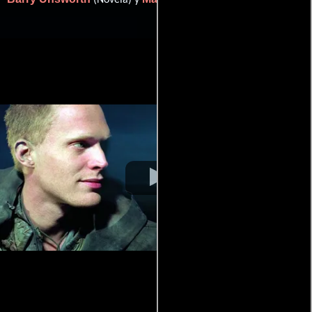
(Novela) y
(Guión).