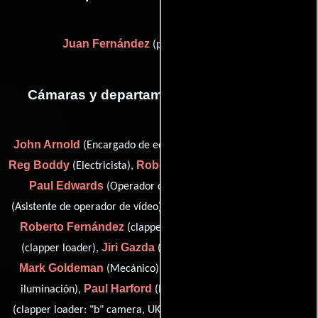
Juan Fernández
(production driver (u))
Cámaras y departamento de electricidad
John Arnold
(Encargado de equipamientos: segunda unidad),
Reg Boddy
Robert Diebelius
(Electricista),
(stand-by rigger),
Paul Edwards
Jon Elicegi
(Operador de Steadicam),
Shaun Evans
(Asistente de operador de vídeo),
(focus puller),
Roberto Fernández
Wilf France
(clapper loader: Spain),
Jiri Gazda
(clapper loader),
(dolly grip: "b" camera / grip),
Mark Goldeman
Darren Grosch
(Mecánico),
(Técnico de
Paul Harford
Rab Harling
iluminación),
(lighting rigger),
Dai Hopkins
(clapper loader: "b" camera, UK),
(Encargado de