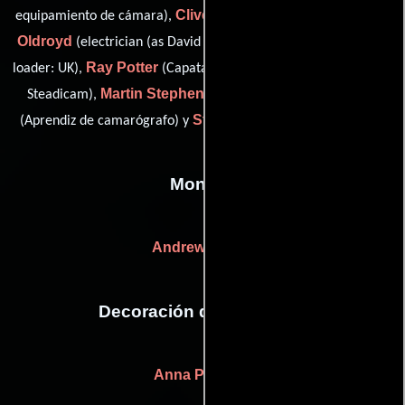
Clive Mackey
Dave
equipamiento de cámara),
(focus puller),
Oldroyd
Ben Perry
(electrician (as David Oldroyd)),
(clapper
Ray Potter
Keith Sewell
loader: UK),
(Capataz),
(Operador de
Martin Stephens
Ben Tilley
Steadicam),
(Camarógrafo),
Stephen Vaughan
(Aprendiz de camarógrafo) y
(Fotógrafo)
Montaje
Andrew Hulme
Decoración de escenario
Anna Pinnock