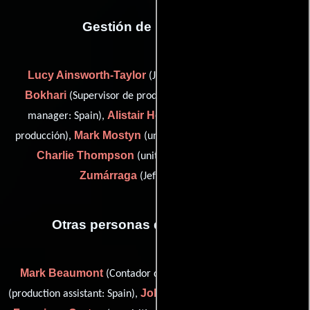
Gestión de producción
Lucy Ainsworth-Taylor
Yousaf
(Jefe de producción),
Bokhari
Félix Burgos
(Supervisor de producción),
(unit
Alistair Hopkins
manager: Spain),
(supervisor de post-
Mark Mostyn
producción),
(unit production manager: Spain),
Charlie Thompson
Cristina
(unit manager: UK) y
Zumárraga
(Jefe de producción)
Otras personas que participaron
Mark Beaumont
Carrie Bond
(Contador de producción),
Johnnie Clements
(production assistant: Spain),
(stand-in: UK),