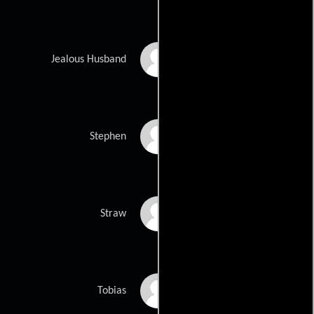
Trevor Steedman
Jealous Husband
Simon McBurney
Stephen
Tom Hardy
Straw
Brian Cox
Tobias