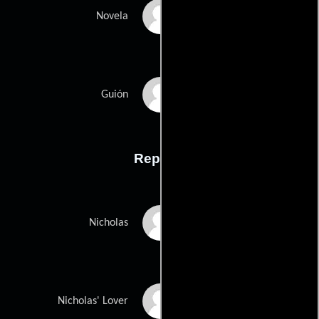
Barry Unsworths
Novela
Mark Millss
Guión
Reparto
Paul Bettany
Nicholas
Marian Aguilera
Nicholas' Lover