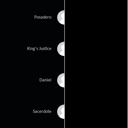
Hamish McColl
Posadero
Matthew Macfadyen
King's Justice
Luke de Woolfson
Daniel
Niall Buggy
Sacerdote