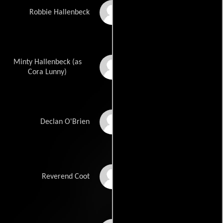
Hugh O'Conor
Robbie Hallenbeck
Minty Hallenbeck (as
Cora Venus Lunny
Cora Lunny)
Ronan Wilmot
Declan O'Brien
Niall Toibin
Reverend Coot