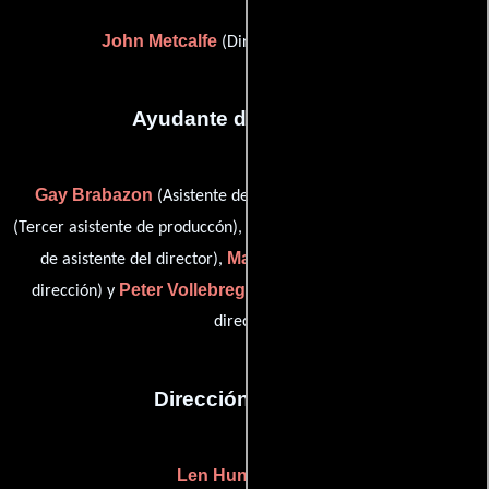
John Metcalfe
(Director de fotografía)
Ayudante de dirección
Gay Brabazon
Nick McCarthy
(Asistente de dirección),
Jimmy O'Connor
(Tercer asistente de produccón),
(Practicante
Martin O'Malley
de asistente del director),
(Asistente de
Peter Vollebregt
dirección) y
(Practicante de asistente del
director)
Dirección artística
Len Huntingford