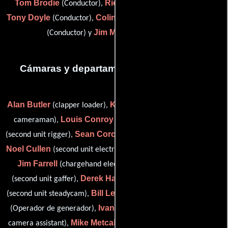
Tom Brodie
Richard Douglas
(Conductor),
(Conductor),
Tony Doyle
Colin Duffin
Pat Egan
(Conductor),
(Conductor),
Jim Mooney
(Conductor) y
(Conductor)
Cámaras y departamento de electricidad
Alan Butler
Ken Byrne
(clapper loader),
(second unit assitant
Louis Conroy
Paddy Corcoran
cameraman),
(Capataz),
Sean Corcoran
(second unit rigger),
(second unit cameraman),
Noel Cullen
Terry Eiffe
(second unit electrician),
(Electricista),
Jim Farrell
Philip Fitzsimons
(chargehand electrician),
Derek Hale
Nigel Kirton
(second unit gaffer),
(Electricista),
Bill Levins
Don Maton
(second unit steadycam),
(Electricista),
Ivan Meagher
(Operador de generador),
(second unit trainee
Mike Metcalfe
Ray Moore
camera assistant),
(Camarógrafo),