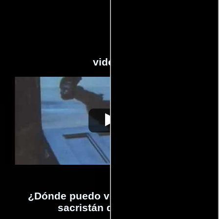
videos
El sacristán del
Video de la película El sacristán del
1986-03-
diablo
diablo
14
¿Dónde puedo ver la películas El
sacristán del diablo?