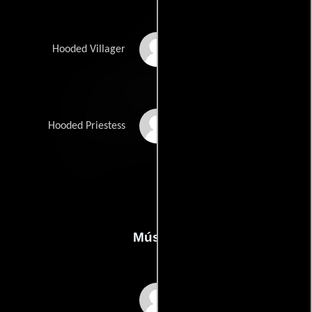
Julie Hamilton
Hooded Villager
Liv Clausen
Hooded Priestess
Música
Colin Towns