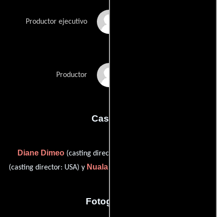
Paul Gwynn
Productor ejecutivo
Don Hawkins
Productor
Casting
Diane Dimeo
Michael McLean
(casting director: USA),
Nuala Moiselle
(casting director: USA) y
(casting director: UK)
Fotografia