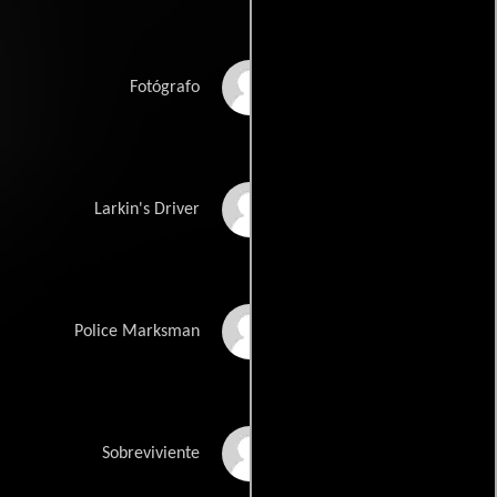
Robert Byrne
Fotógrafo
Bob Coyle
Larkin's Driver
David Nolan
Police Marksman
Mary Ryan
Sobreviviente