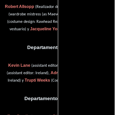
Robert Allsopp
Maeve Paterson
(Realizador de vestuario),
Geoff Sharpe
(wardrobe mistress (as Maeve Patterson)),
Ann Stokes
(costume design: Rawhead Rex),
(Asistente de
Jacqueline Young
vestuario) y
(Asistente de vestuario)
Departamento de editorial
Kevin Lane
Derry O'Rourke
(assistant editor: England),
Adrienne Ross
(assistant editor: Ireland),
(assistant editor:
Trupti Weeks
Ireland) y
(Coordinador de post-producción)
Departamento de transporte