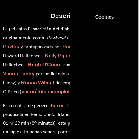
Descripción
Cookies
La películas
El sacristán del diablo
del año 1986, conocida
George
originalmente como "
Rawhead Rex
", está dirigida por
Pavlou
David Dukes
y protagonizada por
quien interpreta a
Kelly Piper
Howard Hallenbeck,
en el papel de Elaine
Hugh O'Conor
Cora
Hallenbeck,
como Robbie Hallenbeck,
Venus Lunny
personificando a Minty Hallenbeck (as Cora
Ronan Wilmot
Lunny) y
desempeñando el papel de Declan
ver créditos completos
O'Brien (
).
Terror
Thriller
Fantasía
Misterio
Es una obra de género
,
,
y
producida en Reino Unido, Irlanda y EE.UU.. Con una duración de
01 hr 29 min (89 minutos), esta película tiene diálogos originales
en
Inglés
. La banda sonora para esta producción ha sido