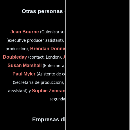
Otras personas que participaron
Jean Bourne
Charlotte Brown
(Guionista supervisor),
Susan Carbery
(executive producer assistant),
(Asistente de
Brendan Donnison
Cathy
producción),
(Voces adicionales),
Doubleday
Amy Garvey
(contact: London),
(publicity: Ireland),
Susan Marshall
Kevin Moriarty
(Enfermera),
(Contador),
Paul Myler
Niamh Nolan
(Asistente de contabilidad),
Carol Watkins
(Secretaria de producción),
(producers
Sophie Zemrani
asssistant) y
(Coordinador de producción:
segunda unidad)
Empresas distribuidoras