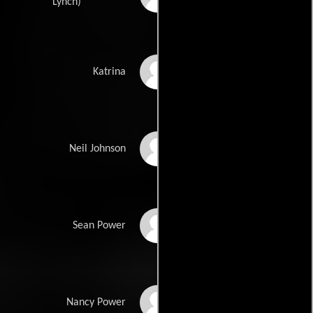
Lynch)
Maeve Germaine
Katrina
Simon Kelly
Neil Johnson
Derry Power
Sean Power
Sheila Flitton
Nancy Power