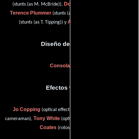
Donal O'Farrell
(stunts (as M. McBride)),
(Acrobacias),
Terence Plummer
Tip Tipping
(stunts (as T. Plummer)),
Alan Walsh
(stunts (as T. Tipping)) y
(Acrobacias)
Diseño de vestuario
Consolata Boyle
Efectos visuales
Jo Copping
Tim Ollive
(optical effects artist),
(optical
Tony White
Andrew
cameraman),
(optical effects designer) y
Coates
(rotoscope artist (u))