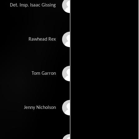
Niall O'Brien
Det. Insp. Isaac Gissing
Heinrich von
Rawhead Rex
Schellendorf
Donal McCann
Tom Garron
Eleanor Feely
Jenny Nicholson