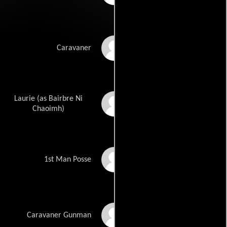
Derek Halligan
Caravaner
Laurie (as Bairbre Ni
Bairbre Ní Chaoimh
Chaoimh)
Tom Lawlor
1st Man Posse
Dave Carey
Caravaner Gunman