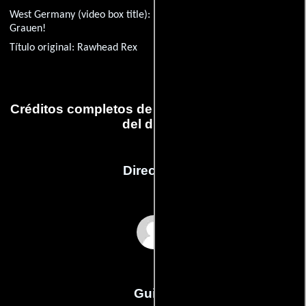
West Germany (video box title):
RawHeadRex - Er ist das
Grauen!
Título original:
Rawhead Rex
Créditos completos de la película El sacristán
del diablo
Dirección
George Pavlou
Guión