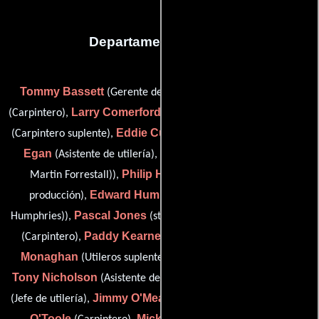
Departamento de arte
Tommy Bassett
Denis Butler
(Gerente de construcción),
Larry Comerford
Barry Cunningham
(Carpintero),
(Yesero),
Eddie Cunningham
Cos
(Carpintero suplente),
(Carpintero),
Egan
Martin Forrestal
(Asistente de utilería),
(rigger (as
Philip Henderson
Martin Forrestall)),
(Comprador de
Edward Humphries
producción),
(carpenter (as Eddie
Pascal Jones
George Joyce
Humphries)),
(stand-by rigger),
Paddy Kearney
Owen
(Carpintero),
(stand-by plasterer),
Monaghan
Owen Murnane
(Utileros suplentes),
(Pintor),
Tony Nicholson
Eamonn O'Higgins
(Asistente de utilería),
Jimmy O'Meara
Larry
(Jefe de utilería),
(stand-by stagehand),
O'Toole
Micky O'Toole