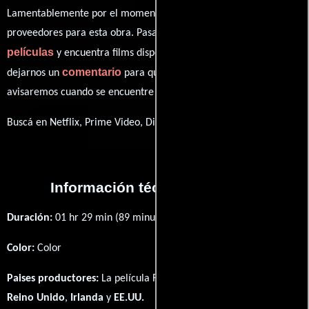
Lamentablemente por el momento no contamos con enlaces a
proveedores para esta obra. Pasa por nuestro catálogo de
películas
y encuentra films disponibles. También puedes
comentario
dejarnos un
para que le demos prioridad y te
avisaremos cuando se encuentre disponible
Buscá en Netflix, Prime Video, Disney+
Información técnica y general
Duración:
01 hr 29 min (89 minutos) .
Color:
Color
Paises productores:
La película Rawhead Rex fué producida en
Reino Unido
,
Irlanda
y
EE.UU.