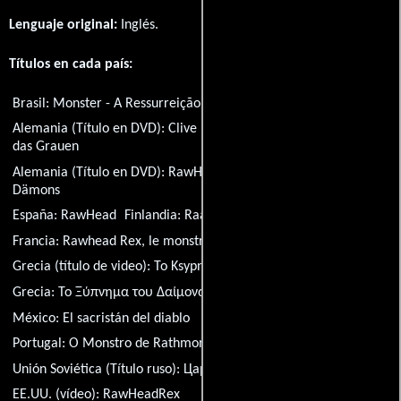
Lenguaje original:
Inglés
.
Títulos en cada país:
Brasil:
Monster - A Ressurreição do Mal
Alemania (Título en DVD):
Clive Barker's RawHeadRex - Er ist
das Grauen
Alemania (Título en DVD):
RawHeadRex - Die Rückkehr des
Dämons
España:
RawHead
Finlandia:
Raakalainen
Francia:
Rawhead Rex, le monstre de la lande
Grecia (título de video):
To Ksypnima tou Daimona
Grecia:
Το Ξύπνημα του Δαίμονα
México:
El sacristán del diablo
Portugal:
O Monstro de Rathmore
Unión Soviética (Título ruso):
Царь зла
EE.UU. (vídeo):
RawHeadRex