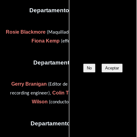
Departamento de maquillaje
Rosie Blackmore
Anne Dunne
(Maquilladora),
(Estilista) y
Fiona Kemp
(effects makeup artist)
Departamento de musica
No
Aceptar
Gerry Branigan
Dave Hunt
(Editor de música),
(music
Colin Towns
Allan
recording engineer),
(Orquestador) y
Wilson
(conductor (as Alan Wilson))
Departamento de vestuario