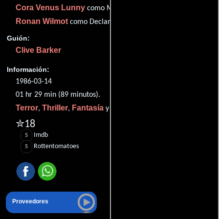
Cora Venus Lunny
como Minty Hallenbeck (as Cora Lunny)
Ronan Wilmot
como Declan O'Brien
Guión:
Clive Barker
Información:
1986-03-14
01 hr 29 min (89 minutos).
Terror
Thriller
Fantasía
Misterio
,
,
y
.
✮18
Imdb
5
Rottentomatoes
5
Proveedores