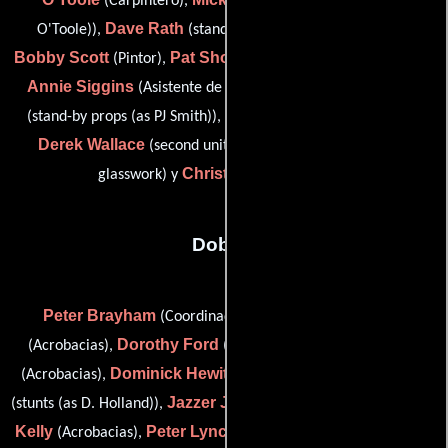
(Carpintero),
(rigger (as Mick
Dave Rath
O'Toole)),
(stand-by painter (as David Rath)),
Bobby Scott
Pat Short
(Pintor),
(stagehand (as Paddy Short)),
Annie Siggins
P.J. Smith
(Asistente de director artístico),
Sean Toolan
(stand-by props (as PJ Smith)),
(stained glass),
Derek Wallace
Xavier White
(second unit props),
(title
Christy Yourell
glasswork) y
(Yesero)
Dobles
Peter Brayham
Ken Fildes
(Coordinador de dobles),
Dorothy Ford
Frank Henson
(Acrobacias),
(Acrobacias),
Dominick Hewitt
Dave Holland
(Acrobacias),
(Acrobacias),
Jazzer Jeyes
Paul
(stunts (as D. Holland)),
(stunts (as J. Jeyes)),
Kelly
Peter Lynch
Mark McBride
(Acrobacias),
(Acrobacias),