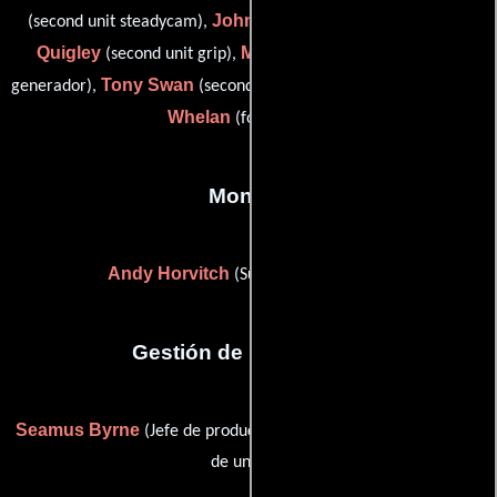
John Murphy
Luke
(second unit steadycam),
(Iluminador),
Quigley
Maurice Swan
(second unit grip),
(Operador de
Tony Swan
Des
generador),
(second unit generator operator) y
Whelan
(focus puller)
Montaje
Andy Horvitch
(Supervisor de editor)
Gestión de producción
Seamus Byrne
Peter Holder
(Jefe de producción) y
(Gerente
de unidad)