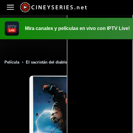
Mira canales y películas en vivo con IPTV Live!
INICIO
PELICULAS
Película
El sacristán del diablo (1986)
>