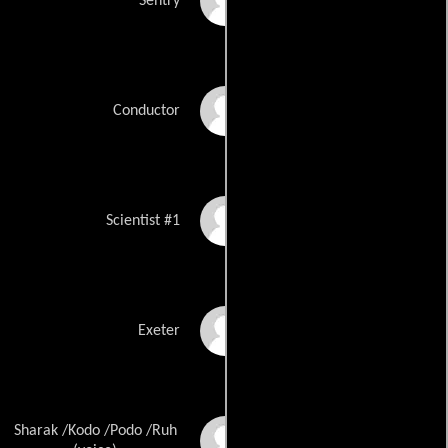
David Sederholm
Sentry
Vic Trevino
Conductor
Dick Warlock
Scientist #1
Eric Waterhouse
Exeter
Sharak /Kodo /Podo /Ruh
Frank Welker