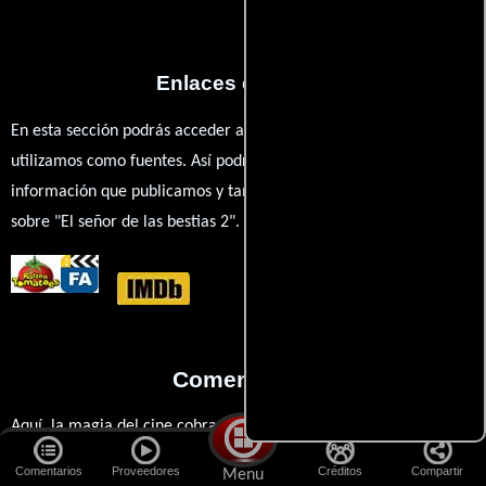
Enlaces externos
En esta sección podrás acceder a los recursos externos que
utilizamos como fuentes. Así podrás chequear toda la
información que publicamos y también ampliar tu conocimiento
sobre "El señor de las bestias 2".
Comentarios
Aquí, la magia del cine cobra vida a través de tus opiniones. ¿Qué
te llevó ver esta película? ¿Eres fan de Sylvio Tabet, Marc Singer
Comentarios
Proveedores
Créditos
Compartir
Menu