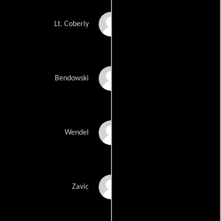
James Avery
Lt. Coberly
Robert Fieldsteel
Bendowski
Arthur Malet
Wendel
Robert Z'Dar
Zavic