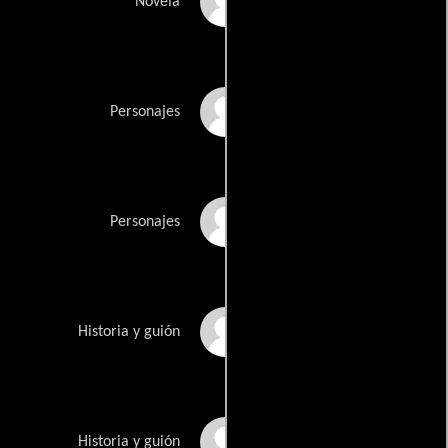
Andre Nortons
Novela
Paul Peppermans
Personajes
Don Coscarellis
Personajes
Jim Wynorskis
Historia y guión
R.J. Robertsons
Historia y guión