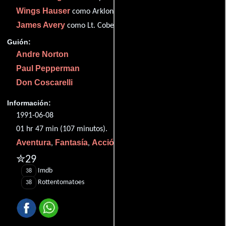
Wings Hauser
como Arklon
James Avery
como Lt. Coberly
Guión:
Andre Norton
Paul Pepperman
Don Coscarelli
Información:
1991-06-08
01 hr 47 min (107 minutos).
Aventura
Fantasía
Acción
Ciencia ficción
,
,
y
.
✮29
Imdb
38
Rottentomatoes
38