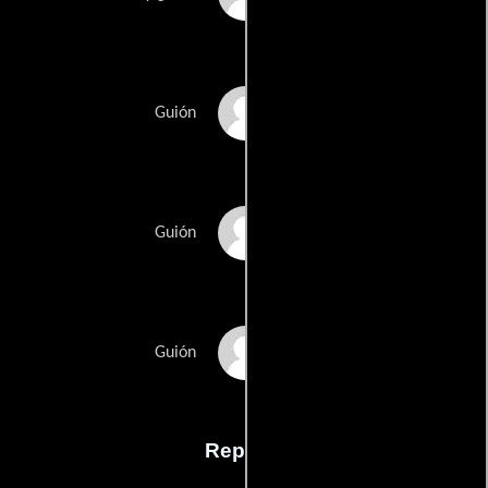
Sylvio Tabets
Guión
Ken Hausers
Guión
Doug Miless
Guión
Reparto