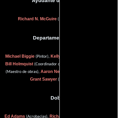
Ayudante de dirección
Richard N. McGuire
(second unit director (u))
Departamento de arte
Michael Biggie
Kelly Deco
(Pintor),
(scenic paint foreman),
Bill Holmquist
Terry Kempf
(Coordinador de construcción),
Aaron Newton
(Maestro de obras),
(Fabricante de utilería) y
Grant Sawyer
(Jefe constructor)
Dobles
Ed Adams
Richard L. Blackwell
(Acrobacias),
(Acrobacias),