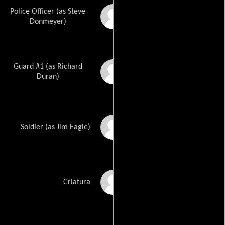
Police Officer (as Steve
Steve Donmyer
Donmeyer)
Guard #1 (as Richard
Richard L. Duran
Duran)
James Patten Eagle
Soldier (as Jim Eagle)
John Fifer
Criatura