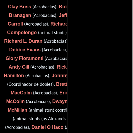
Clay Boss
Bob Bralver
John
(Acrobacias),
(Acrobacias),
Branagan
Jeff Cadiente
Tim
(Acrobacias),
(Acrobacias),
Carroll
Richard Clark
John
(Acrobacias),
(animal stunts),
Compolongo
Mike De Luna
(animal stunts),
(Acrobacias),
Richard L. Duran
Richard Epper
(Acrobacias),
(Acrobacias),
Debbie Evans
Dane Farwell
(Acrobacias),
(Acrobacias),
Glory Fioramonti
Lance Gilbert
(Acrobacias),
(Acrobacias),
Andy Gill
Rick Glassey
Ed
(Acrobacias),
(animal stunts),
Hamilton
Johnny Hock
Al Jones
(Acrobacias),
(Acrobacias),
Brett A. Jones
Kate
(Coordinador de dobles),
(Acrobacias),
MacColm
Eric Mardur
Matt
(Acrobacias),
(Acrobacias),
McColm
Dwayne McGee
Brian
(Acrobacias),
(Acrobacias),
McMillan
Alexandra Newman
(animal stunt coordinator),
Eric Norris
(animal stunts (as Alexandra E. Newman)),
Daniel O'Haco
Janet Lee Orcutt
(Acrobacias),
(Acrobacias),