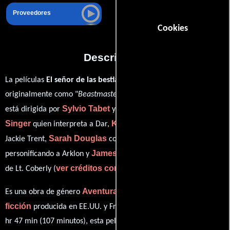
Proveedores
Cookies
Descripción
La películas
El señor de las bestias 2
del año 1991, conocida
originalmente como "
Beastmaster 2: Through the Portal of Time
",
Sylvio Tabet
Marc
está dirigida por
y protagonizada por
Singer
Kari Wuhrer
quien interpreta a Dar,
en el papel de
Sarah Douglas
Wings Hauser
Jackie Trent,
como Lyranna,
James Avery
personificando a Arklon y
desempeñando el papel
ver créditos completos
de Lt. Coberly (
).
Aventura
Fantasía
Acción
Ciencia
Es una obra de género
,
,
y
ficción
producida en EE.UU. y Francia. Con una duración de 01
hr 47 min (107 minutos), esta película tiene diálogos originales