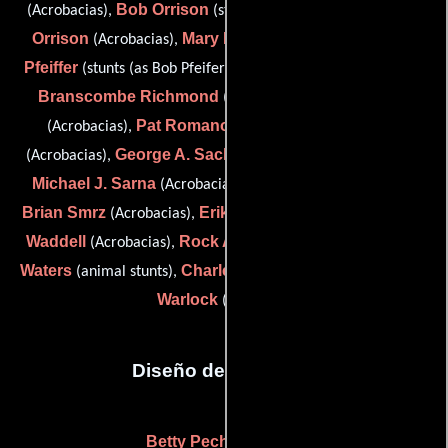
Bob Orrison
Mark
(Acrobacias),
(stunts (as Brad Orrison)),
Orrison
Mary Peters
Robert
(Acrobacias),
(Acrobacias),
Pfeiffer
Rex Pierson
(stunts (as Bob Pfeifer)),
(Acrobacias),
Branscombe Richmond
Vernon Rieta
(Acrobacias),
Pat Romano
Mike Ryan
(Acrobacias),
(Acrobacias),
George A. Sack Jr.
(Acrobacias),
(stunts (as George Sack)),
Michael J. Sarna
Vicki Sims
(Acrobacias),
(Acrobacias),
Brian Smrz
Erik Stabenau
Lee
(Acrobacias),
(Acrobacias),
Waddell
Rock A. Walker
Mark
(Acrobacias),
(Acrobacias),
Waters
Charles Young
Dick
(animal stunts),
(Acrobacias) y
Warlock
(stunts (u))
Diseño de vestuario
Betty Pecha Madden