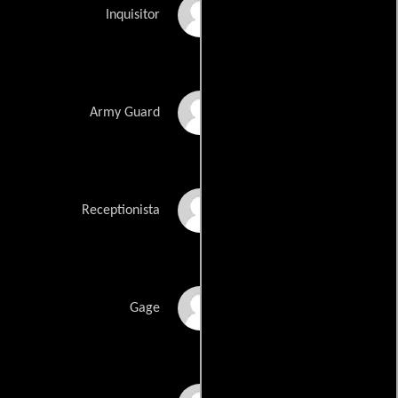
Charles Hyman
Inquisitor
Lawrence Mandley
Army Guard
Alva Megowan
Receptionista
Daniel O'Haco
Gage