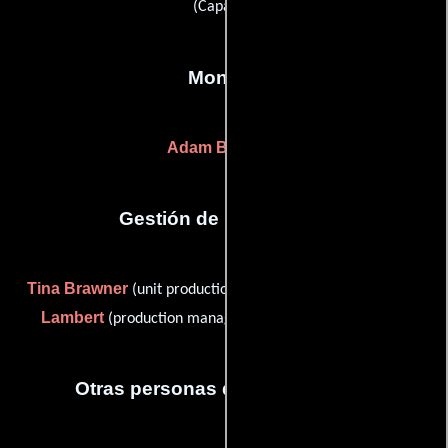
(Capataz)
Montaje
Adam Bernardi
Gestión de producción
Tina Brawner
Jerry
(unit production manager: reshoots) y
Lambert
(production manager (as Jerrold W. Lambert))
Otras personas que participaron