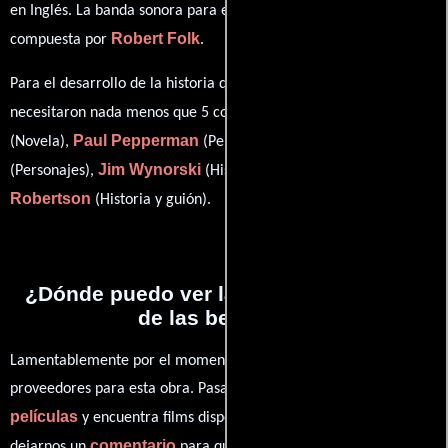
en
Inglés
. La banda sonora para esta producción ha sido
Robert Folk
compuesta por
.
Para el desarrollo de la historia que cuenta esta obra, se
Andre Norton
necesitaron nada menos que 5 colaboraciones.
Paul Pepperman
Don Coscarelli
(Novela),
(Personajes),
Jim Wynorski
R.J.
(Personajes),
(Historia y guión) y
Robertson
(Historia y guión).
¿Dónde puedo ver la películas El señor
de las bestias 2?
Lamentablemente por el momento no contamos con enlaces a
proveedores para esta obra. Pasa por nuestro catálogo de
películas
y encuentra films disponibles. También puedes
comentario
dejarnos un
para que le demos prioridad y te