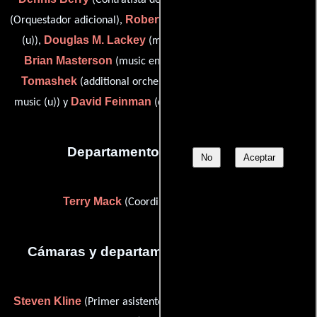
Robert Folk
(Orquestador adicional),
(orchestrator / conductor
Douglas M. Lackey
(u)),
(music editor (as Doug Lackey)),
Brian Masterson
Peter
(music engineer / music mixer),
Tomashek
(additional orchestrator / composer: additional
David Feinman
music (u)) y
(composer: additional music (u))
Departamento de transporte
No
Aceptar
Terry Mack
(Coordinador de transporte)
Cámaras y departamento de electricidad
Steven Kline
Derrick Kolus
(Primer asistente de cámara) y