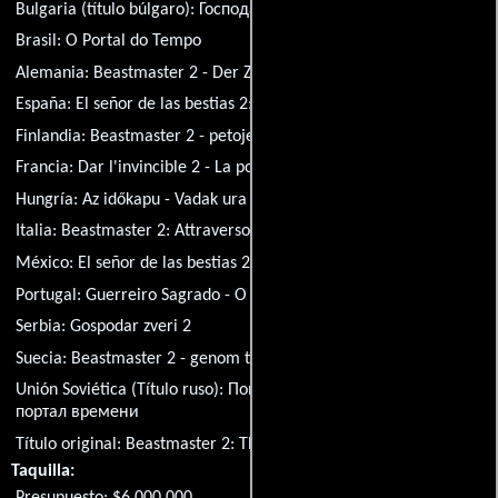
Bulgaria (título búlgaro):
Господарят на животните 2
Brasil:
O Portal do Tempo
Alemania:
Beastmaster 2 - Der Zeitspringer
España:
El señor de las bestias 2: La puerta del tiempo
Finlandia:
Beastmaster 2 - petojen herra
Francia:
Dar l'invincible 2 - La porte du temps
Hungría:
Az időkapu - Vadak ura 2.
Italia:
Beastmaster 2: Attraverso il portale del tempo
México:
El señor de las bestias 2
Polonia:
Wladca zwierzat 2
Portugal:
Guerreiro Sagrado - O Regresso
Serbia:
Gospodar zveri 2
Suecia:
Beastmaster 2 - genom tidsbarriären
Unión Soviética (Título ruso):
Повелитель зверей 2: Сквозь
портал времени
Título original:
Beastmaster 2: Through the Portal of Time
Taquilla: