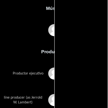
Música
Robert Folk
Producción
Mark Damon
Productor ejecutivo
line producer (as Jerrold
Jerry Lambert
W. Lambert)