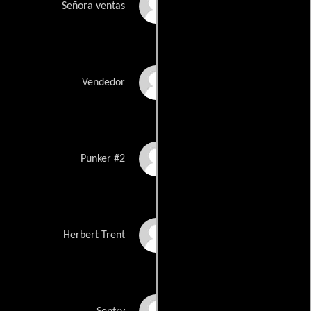
Jeanne Pfleiger
Señora ventas
Rex Pierson
Vendedor
Wayne Pére
Punker #2
Mark Roberts
Herbert Trent