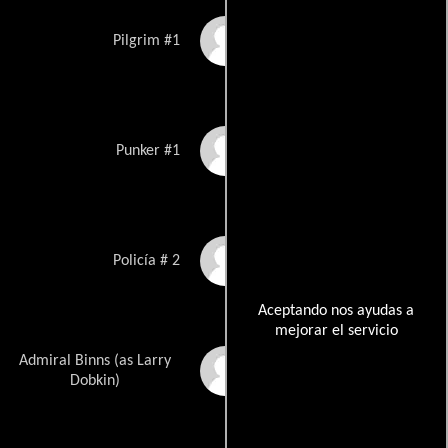
Michael Berryman
Pilgrim #1
David Carrera
Punker #1
Carl Ciarfalio
Policía # 2
Aceptando nos ayudas a
mejorar el servicio
Admiral Binns (as Larry
Lawrence Dobkin
Dobkin)