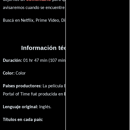
avisaremos cuando se encuentre disponible
Buscá en Netflix, Prime Video, Disney+
Información técnica y general
Duración:
01 hr 47 min (107 minutos) .
Color:
Color
Paises productores:
La película Beastmaster 2: Through the
Portal of Time fué producida en
EE.UU.
y
Francia
Lenguaje original:
Inglés
.
Títulos en cada país: