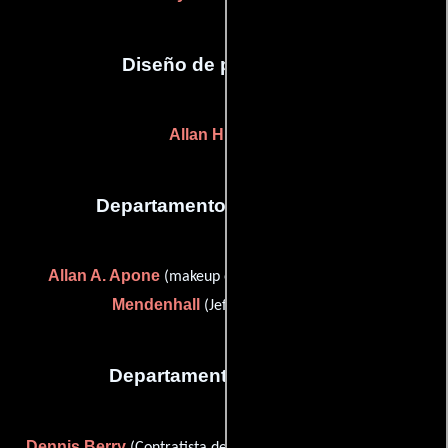
Diseño de producción
Allan H. Jones
Departamento de maquillaje
Allan A. Apone
Kerry
(makeup effects supervisor) y
Mendenhall
(Jefe de peluqueros)
Departamento de musica
Dennis Berry
Richard Bronskill
(Contratista de música),