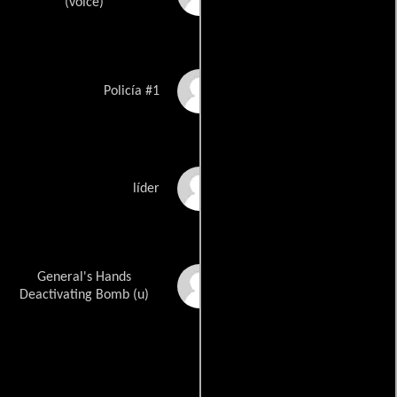
(voice)
Dan Woren
Policía #1
Charles Young
líder
General's Hands
Richard N. McGuire
Deactivating Bomb (u)