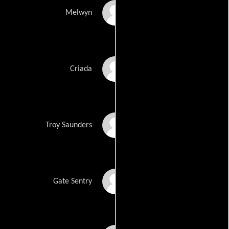
Doug Franklin
Melwyn
Kyle Fredericks
Criada
Paul Goodman
Troy Saunders
Gordon Greene
Gate Sentry