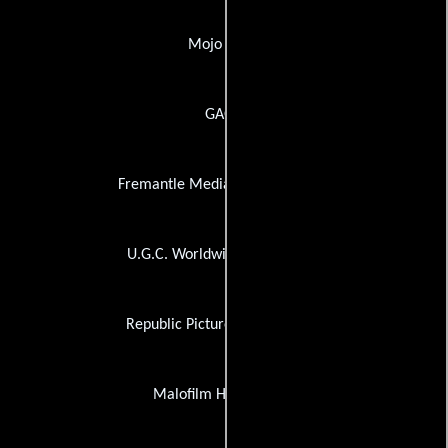
Mojo Films
GAGA
Fremantle Media North America
U.G.C. Worldwide Distribution
Republic Pictures Home Video
Malofilm Home Video