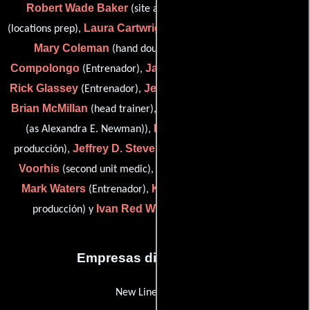
Robert Wade Baker
Ronald D. Brown
(site advisor),
Laura Cartwright
(locations prep),
(key production accountant),
Mary Coleman
John
(hand double: Sarah Douglas),
Compolongo
James Patten Eagle
(Entrenador),
(Suplente),
Rick Glassey
Jeffrey A. Grant
(Entrenador),
(locations prep),
Brian McMillan
Alexandra Newman
(head trainer),
(trainer
Robert Roule
(as Alexandra E. Newman)),
(Asistente de
Jeffrey D. Stevens
Linda Van
producción),
(key set medic),
Voorhis
Ron Van Voorhis
(second unit medic),
(Médico),
Mark Waters
Kim Wielinski
(Entrenador),
(Secretaria de
Ivan Red Wolverton
producción) y
(horse wrangler)
Empresas distribuidoras
New Line Cinema