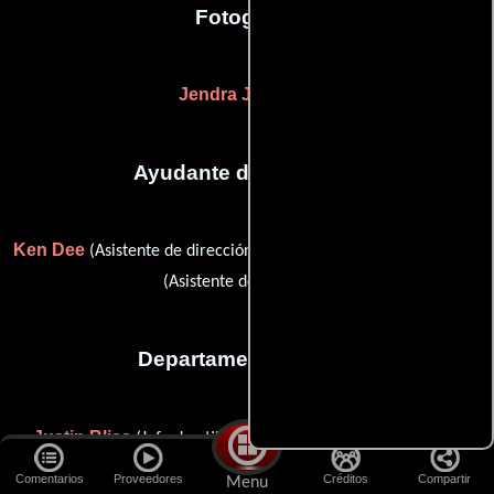
Fotografia
Jendra Jarnagin
Ayudante de dirección
Ken Dee
Jonathon Schermerhorn
(Asistente de dirección) y
(Asistente de dirección)
Departamento de arte
Justin Bliss
Jonathan DelPonte
(Jefe de utilería),
(Jefe
Sara Gonsowski
constructor),
(Asistente de jefe de utilería),
Comentarios
Proveedores
Créditos
Compartir
Menu