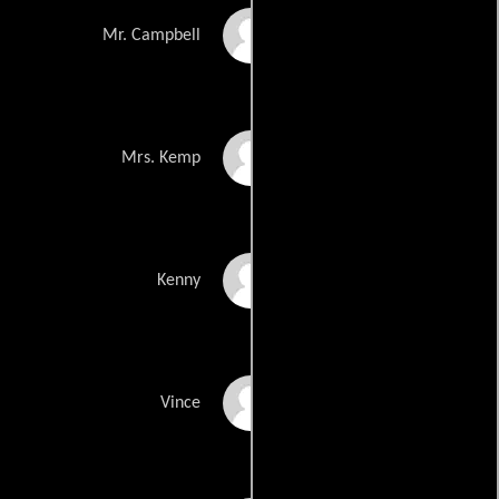
Eric Roberts
Mr. Campbell
Kristin Chenoweth
Mrs. Kemp
Josh Hopkins
Kenny
Geoff Stults
Vince