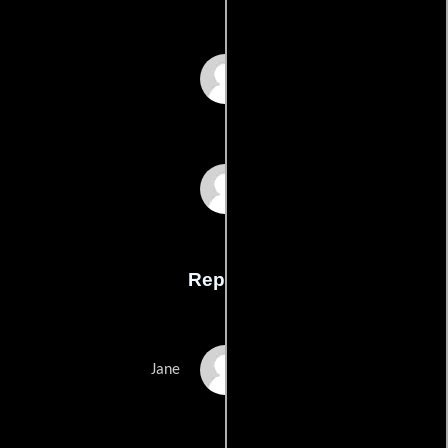
Mark Mussinas
Steven Sessionss
Reparto
Mena Suvari
Jane