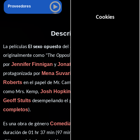
Proveedores
Cookies
Descripción
La películas
El sexo opuesto
del año 2014, conocida
originalmente como "
The Opposite Sex
", está dirigida en conjunto
Jennifer Finnigan
Jonathan Silverman
por
y
y
Mena Suvari
Eric
protagonizada por
quien interpreta a Jane,
Roberts
Kristin Chenoweth
en el papel de Mr. Campbell,
Josh Hopkins
como Mrs. Kemp,
personificando a Kenny y
Geoff Stults
ver créditos
desempeñando el papel de Vince (
completos
).
Comedia
Es una obra de género
producida en EE.UU.. Con una
duración de 01 hr 37 min (97 minutos), esta película tiene