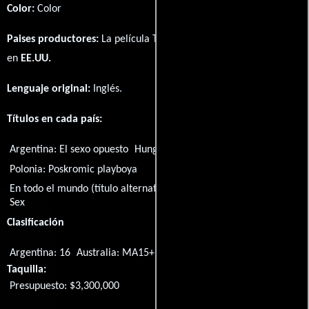
Color:
Color
Paises productores:
La película The Opposite Sex fué producida
en
EE.UU.
Lenguaje original:
Inglés
.
Títulos en cada país:
Argentina:
El sexo opuesto
Hungría:
Szex a lelke mindennek
Polonia:
Poskromic playboya
En todo el mundo (título alternativo) (Título Ingl:
The Opposite
Sex
Clasificación
Argentina: 16
Australia: MA15+
Taquilla:
Presupuesto: $3,300,000