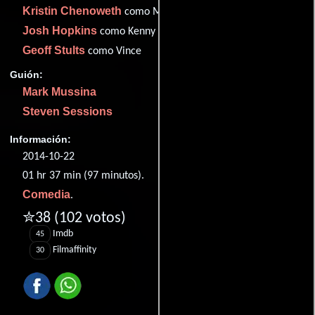
Kristin Chenoweth
como Mrs. Kemp
Josh Hopkins
como Kenny
Geoff Stults
como Vince
Guión:
Mark Mussina
Steven Sessions
Información:
2014-10-22
01 hr 37 min (97 minutos).
Comedia
.
✮38
(102 votos)
Imdb
45
Filmaffinity
30