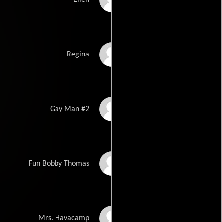
Jennifer Jostyn
Regina
Nick Principe
Gay Man #2
David Gere
Fun Bobby Thomas
Madeline Merritt
Mrs. Havacamp