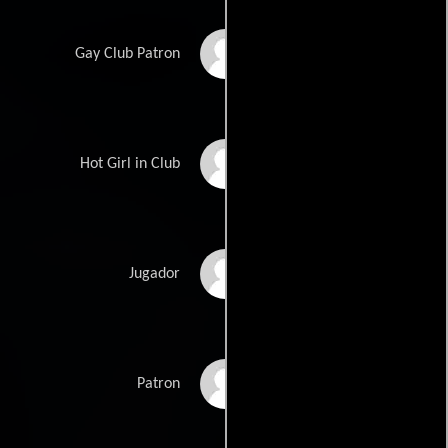
Darren O'Brien
Gay Club Patron
Alysia Colandrea
Hot Girl in Club
Jimmy Folco
Jugador
Sandra L. Fogell
Patron