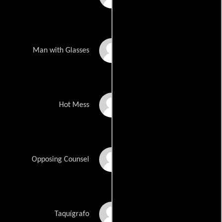
Gregg Bello
Man with Glasses
Maria Kanellis
Hot Mess
Tom Paolino
Opposing Counsel
Patty Ross
Taquígrafo