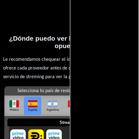
¿Dónde puedo ver la películas El sexo
opuesto?
Le recomendamos chequear el idioma, doblaje o subtítulos que
ofrece cada proveedor antes de comprar, alquilar o contratar un
servicio de streming para ver la películas.
Selecciona tu país de residencia
México
España
Argentina
Perú
Colombia
Chile
Ecuador
Streaming