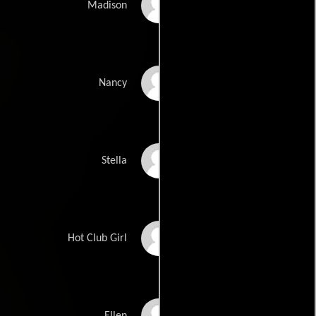
Jackie Moore
Madison
Nadia Dajani
Nancy
Bridget Everett
Stella
Julie Ann Dawson
Hot Club Girl
Danielle Guldin
Ellen