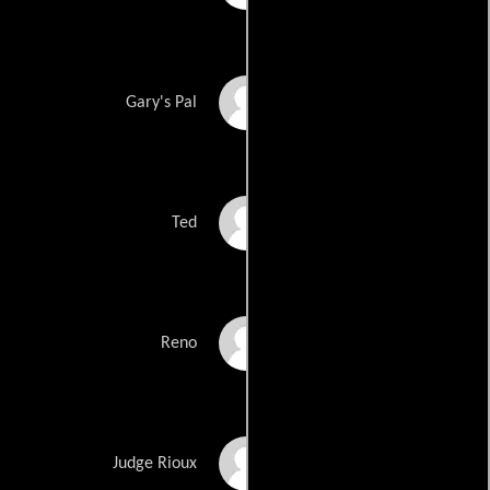
Roman Vangeli
Gary's Pal
Ryan Boudreau
Ted
Tom DeNucci
Reno
Donna Del Bueno
Judge Rioux