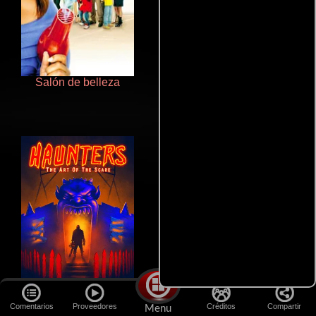
Salón de belleza
Aprendiz de caballero
Comentarios
Proveedores
Créditos
Compartir
Menu
Haunters
Que Viaje Con Papa!