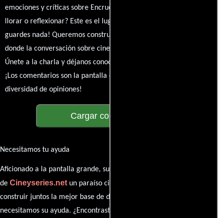
emociones y críticas sobre Encrucijada de odios. ¿Te hizo reír,
llorar o reflexionar? Este es el lugar para expresarlo. ¡No te
guardes nada! Queremos construir una comunidad apasionada
donde la conversación sobre cine y series nunca se detenga.
Únete a la charla y déjanos conocer tu mundo cinematográfico.
¡Los comentarios son la pantalla donde se proyecta nuestra
diversidad de opiniones!
Cargar comentarios
Necesitamos tu ayuda
Aficionado a la pantalla grande, su participación es clave para hacer
Cineyseries.net
de
un paraíso cinéfilo completo. Queremos
construir juntos la mejor base de datos cinematográfica, pero
necesitamos su ayuda. ¿Encontraste algún dato faltante en la ficha