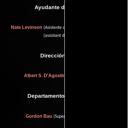
Ayudante de dirección
Nate Levinson
Cliff Reid Jr.
(Asistente de dirección) y
(assistant director (u))
Dirección artística
Albert S. D'Agostino
Alfred Herman
y
Departamento de maquillaje
Gordon Bau
(Supervisor de maquillaje)