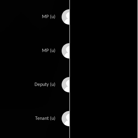
Robert Bray
MP (u)
Don Cadell
MP (u)
Carl Faulkner
Deputy (u)
Harry Harvey
Tenant (u)