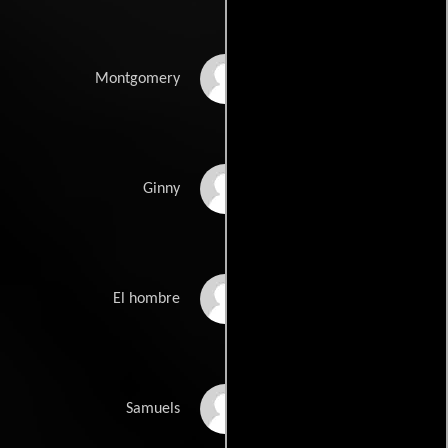
Robert Ryan
Montgomery
Gloria Grahame
Ginny
Paul Kelly
El hombre
Sam Levene
Samuels