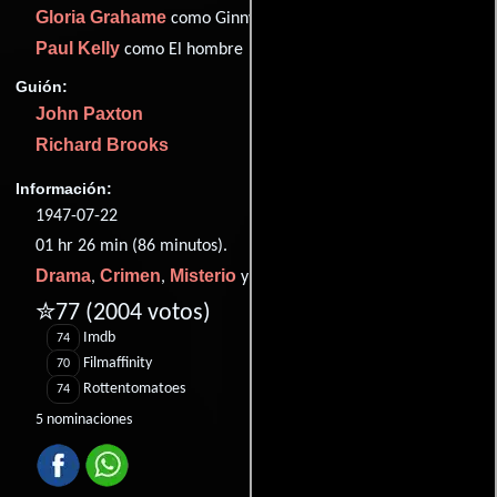
Gloria Grahame
como Ginny
Paul Kelly
como El hombre
Guión:
John Paxton
Richard Brooks
Información:
1947-07-22
01 hr 26 min (86 minutos).
Drama
Crimen
Misterio
Cine negro
,
,
y
.
✮77
(2004 votos)
Imdb
74
Filmaffinity
70
Rottentomatoes
74
5 nominaciones