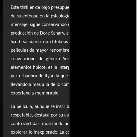
Este thriller de bajo presupuesto demuestra que, a pesar
de su enfoque en la psicología pop y sus intenciones de
mensaje, sigue conservando una fuerza impactante. La
producción de Dore Schary, en colaboración con Adrian
Scott, se adentra sin titubeos en un tema que muchas
películas de mayor renombre evitan, desafiando las
convenciones del género. Aunque el guion presenta
elementos típicos, es la interpretación astuta y sutilmente
perturbadora de Ryan la que realmente eleva la película,
llevándola más allá de lo común y convirtiéndola en una
experiencia memorable.
La película, aunque se inscribe en el ámbito del thriller
respetable, destaca por su audacia al abordar cuestiones
controvertidas, mostrando un lado del cine que no teme
explorar lo inexplorado. La combinación de una narrativa