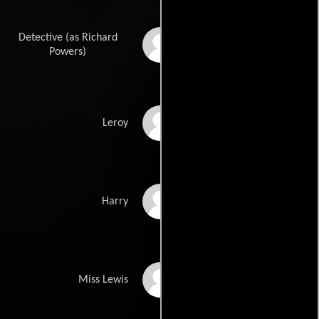
Detective (as Richard
Tom Keene
Powers)
William Phipps
Leroy
Lex Barker
Harry
Marlo Dwyer
Miss Lewis