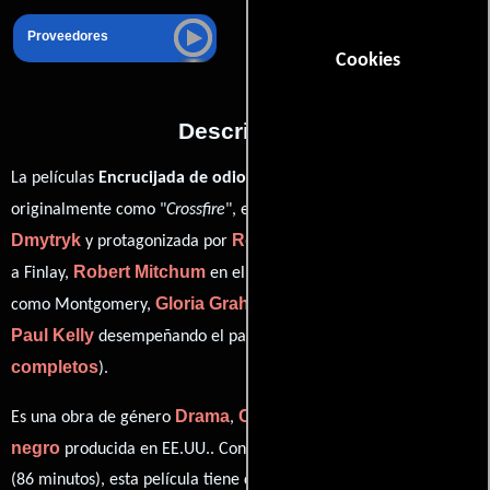
Proveedores
Cookies
Descripción
La películas
Encrucijada de odios
del año 1947, conocida
Edward
originalmente como "
Crossfire
", está dirigida por
Dmytryk
Robert Young
y protagonizada por
quien interpreta
Robert Mitchum
Robert Ryan
a Finlay,
en el papel de Keeley,
Gloria Grahame
como Montgomery,
personificando a Ginny y
Paul Kelly
ver créditos
desempeñando el papel de El hombre (
completos
).
Drama
Crimen
Misterio
Cine
Es una obra de género
,
,
y
negro
producida en EE.UU.. Con una duración de 01 hr 26 min
(86 minutos), esta película tiene diálogos originales en
Inglés
. La