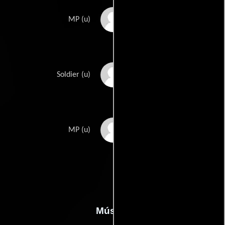
Jay Norris
MP (u)
Allan Ray
Soldier (u)
George Turner
MP (u)
Música