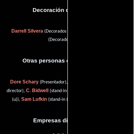
Decoración de escenario
Darrell Silvera
John Sturtevant
(Decorados del set) y
(Decorados del set)
Otras personas que participaron
Dore Schary
William E. Watts
(Presentador),
(dialogue
C. Bidwell
Charles Cirillo
director),
(stand-in (u)),
(stand-in
Sam Lufkin
B. Scott
(u)),
(stand-in (u)) y
(stand-in (u))
Empresas distribuidoras