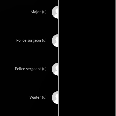
Kenneth MacDonald
Major (u)
George Meader
Police surgeon (u)
Philip Morris
Police sergeant (u)
Bill Nind
Waiter (u)