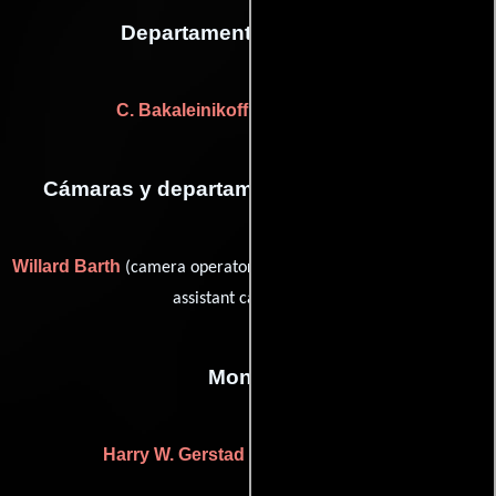
Departamento de musica
C. Bakaleinikoff
(musical director)
Cámaras y departamento de electricidad
Willard Barth
Howard Schwartz
(camera operator (u)) y
(first
assistant camera (u))
Montaje
Harry W. Gerstad
((as Harry Gerstad))