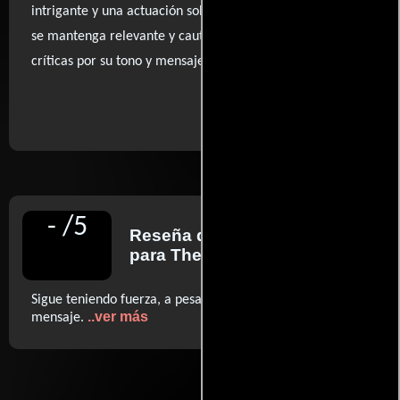
intrigante y una actuación sobresaliente hace que el film
se mantenga relevante y cautivador, incluso frente a las
críticas por su tono y mensaje.
..ver fuentes
-
/
5
Reseña de
Walter Goodman
para The New York Times
Sigue teniendo fuerza, a pesar de su psicología pop y su
..ver más
mensaje.