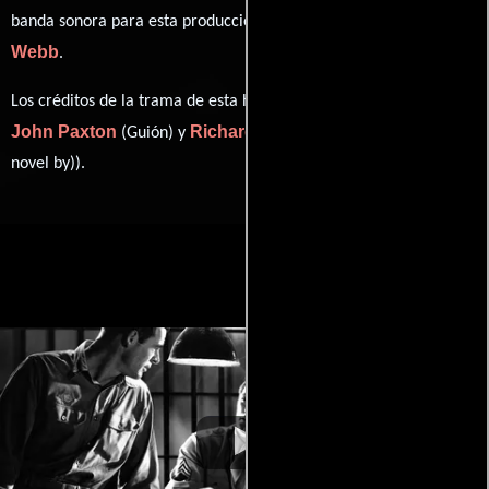
Roy
banda sonora para esta producción ha sido compuesta por
Webb
.
Los créditos de la trama de esta historia están divididos entre
John Paxton
Richard Brooks
(Guión) y
((adapted from a
novel by)).