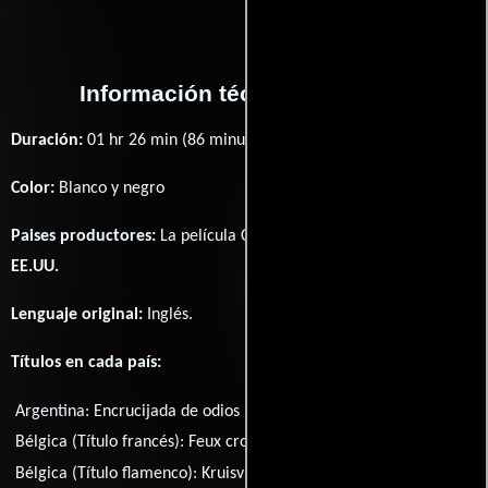
Información técnica y general
Duración:
01 hr 26 min (86 minutos) .
Color:
Blanco y negro
Paises productores:
La película Crossfire fué producida en
EE.UU.
Lenguaje original:
Inglés
.
Títulos en cada país:
Argentina:
Encrucijada de odios
Austria:
Kreuzverhör
Bélgica (Título francés):
Feux croisés
Bélgica (Título flamenco):
Kruisvuren
Brasil:
Rancor