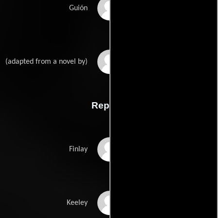
John Paxtons
Guión
Richard Brookss
(adapted from a novel by)
Reparto
Robert Young
Finlay
Robert Mitchum
Keeley