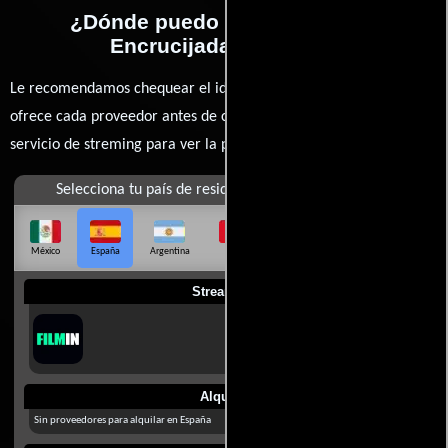
¿Dónde puedo ver la películas
Encrucijada de odios?
Le recomendamos chequear el idioma, doblaje o subtítulos que
ofrece cada proveedor antes de comprar, alquilar o contratar un
servicio de streming para ver la películas.
Selecciona tu país de residencia
México
España
Argentina
Perú
Colombia
Chile
Ecuador
Streaming
Alquilar
Sin proveedores para alquilar en España