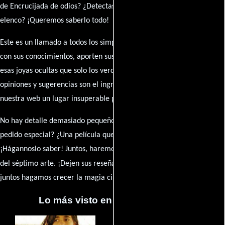
de Encrucijada de odios? ¿Detectaste algún error en la sinopsis o el
elenco? ¡Queremos saberlo todo!
Este es un llamado a todos los simpatizantes del cine: contribuyan
con sus conocimientos, aporten sus descubrimientos y compartan
esas joyas ocultas que solo los verdaderos fanáticos conocen. Sus
opiniones y sugerencias son el ingrediente secreto que hará de
nuestra web un lugar insuperable para los amantes del celuloide.
No hay detalle demasiado pequeño ni opinión insignificante. ¿Algún
pedido especial? ¿Una película que sueñas con ver reseñada?
¡Hágannoslo saber! Juntos, haremos de esta comunidad el epicentro
caja de comentarios
del séptimo arte. ¡Dejen sus reseña en la
y
juntos hagamos crecer la magia cinematográfica!
Lo más visto en Cineyseries.net