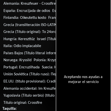
Alemania:
Kreuzfeuer - Crossfire
Dinamarca:
Blindt had
España:
Encrucijada de odios
España (título catalán):
Foc creuat
Finlandia:
Oikeutettu kosto
Francia:
Feux croisés
Grecia (transliteración ISO-LATIN-1):
Diastavroumena pyra
Grecia (Título original):
To 24oro enos dolofonou
Hungría:
Kereszttűz
Israel (Título hebreo):
Esh Tzolevet
Italia:
Odio implacabile
Países Bajos (Título literal informal):
Kruisverhoor
Noruega:
Kryssild
Polonia:
Krzyzowy ogien
Portugal:
Encruzilhada
Suecia:
Hämnden är rättvis
Unión Soviética (Título ruso):
Перекрестный огонь
Aceptando nos ayudas a
EE.UU. (título provisional):
Cradle of Fear
mejorar el servicio
Alemania occidental:
Im Kreuzfeuer
Yugoslavia (Título serbio) (título literal):
Ubistvo iz mrznje
Título original:
Crossfire
Taquilla: