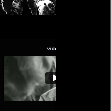
videos
Encrucijada de
Video de la película Encrucijada de
1947-07-
odios
odios
22