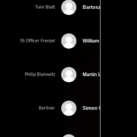
Bartosz Stanislawek
Toivi Blatt
William Ludwig
SS Officer Frenzel
Martin Longstaff
Philip Bialowitz
Simon Werner
Berliner