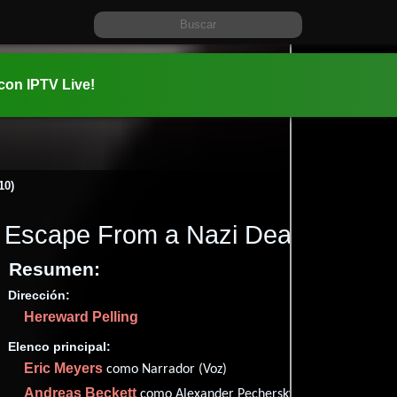
 con IPTV Live!
10)
Escape From a Nazi Death Camp
Resumen:
Dirección:
Información:
Hereward Pelling
2010-11-2
✮77
Elenco principal:
Imdb
77
Eric Meyers
como Narrador (Voz)
Andreas Beckett
como Alexander Pechersky