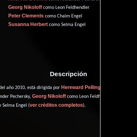
Georg Nikoloff
como Leon Feldhendler
Peter Clements
como Chaim Engel
Proveedores
Susanna Herbert
como Selma Engel
Descripción
Hereward Pelling
del año 2010, está dirigida por
y protagonizada 
Georg Nikoloff
Peter Cl
ander Pechersky,
como Leon Feldhendler,
ver créditos completos
 Selma Engel (
).