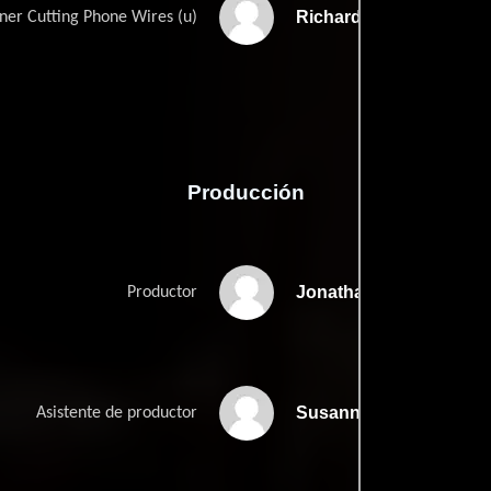
Richard Gumm
oner Cutting Phone Wires (u)
Producción
Jonathan Davenport
Productor
Susanna Herbert
Asistente de productor