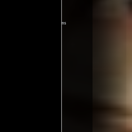
eath Camp?
películas
ogo de
y encuentra films
entre disponible