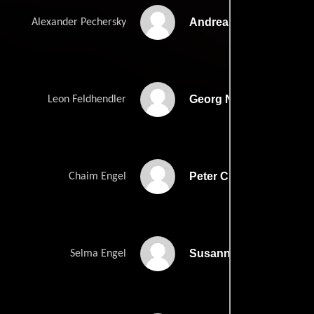
Andreas Beckett
Alexander Pechersky
Georg Nikoloff
Leon Feldhendler
Peter Clements
Chaim Engel
Susanna Herbert
Selma Engel