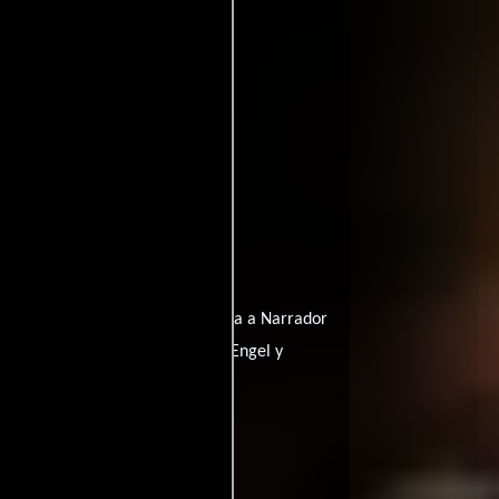
Eric Meyers
por
quien interpreta a Narrador
ements
personificando a Chaim Engel y