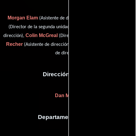
Morgan Elam
Stephane Gauger
(Asistente de dirección),
Keith Jones
(Director de la segunda unidad),
(Asistente de
Colin McGreal
Jon
dirección),
(Director de la segunda unidad),
Recher
Joseph Suarez
(Asistente de dirección) y
(Asistente
de dirección)
Dirección artística
Dan Morski
Departamento de arte