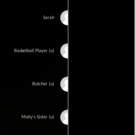
Sarah Bastian
Sarah
Dre Bowie
Basketball Player (u)
François Chau
Butcher (u)
Karina Colon
Molly's Sister (u)