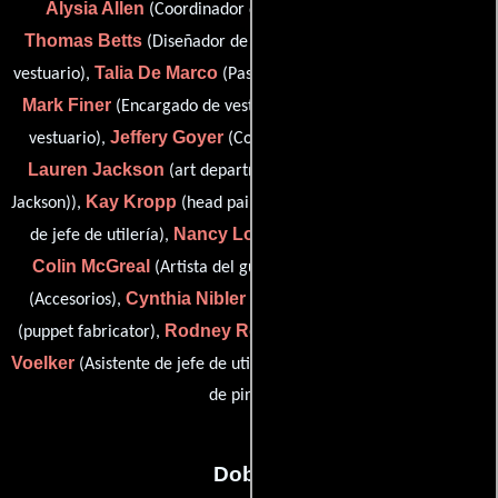
Alysia Allen
(Coordinador del departamento artístico),
Thomas Betts
Don 'Tex' Clark
(Diseñador de escena),
(De
Talia De Marco
vestuario),
(Pasante del departamento de arte),
Mark Finer
Donald S. Foster
(Encargado de vestuario),
(De
Jeffery Goyer
J.
vestuario),
(Coordinador de construcción),
Lauren Jackson
(art department intern (as Jacelyn Lauren
Kay Kropp
Kami Laprade
Jackson)),
(head painter),
(Asistente
Nancy Lowry
de jefe de utilería),
(set dresser: day player),
Colin McGreal
Jason Mueller
(Artista del guión gráfico),
Cynthia Nibler
Eli Presser
(Accesorios),
(Jefe de utilería),
Rodney Rosene
Michael
(puppet fabricator),
(De vestuario),
Voelker
Maret Wicken
(Asistente de jefe de utilería) y
(Capataz
de pintura)
Dobles