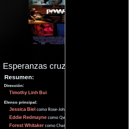
Esperanzas cruzadas
(2009)
Resumen:
Dirección:
Timothy Linh Bui
Elenco principal:
Jessica Biel
como Rose-Johnny
Eddie Redmayne
como Qwerty Doolittle
Forest Whitaker
como Charlie