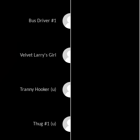
Clent Bowers
Bus Driver #1
Danvy Pham
Velvet Larry's Girl
Mark Alfa
Tranny Hooker (u)
Sala Baker
Thug #1 (u)