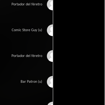
Mike Su
Portador del féretro
David M. Tran
Comic Store Guy (u)
Phong Tran
Portador del féretro
Yoda Ushery
Bar Patron (u)