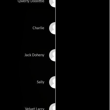
Eddie Redmayne
Qwerty Doolittle
Forest Whitaker
Charlie
Ray Liotta
Jack Doheny
Lisa Kudrow
Sally
Patrick Swayze
Velvet Larry