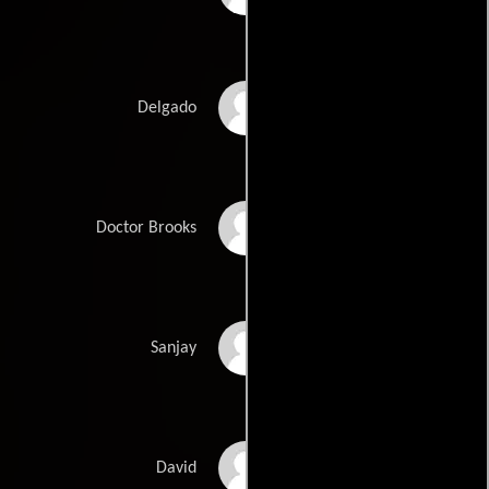
Jeffery A. Baker
Delgado
Navid Negahban
Doctor Brooks
Ravi Patel
Sanjay
Billy Wirth
David