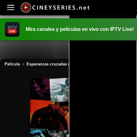
Mira canales y películas en vivo con IPTV Live!
INICIO
PELICULAS
Película
Esperanzas cruzadas (2009)
>