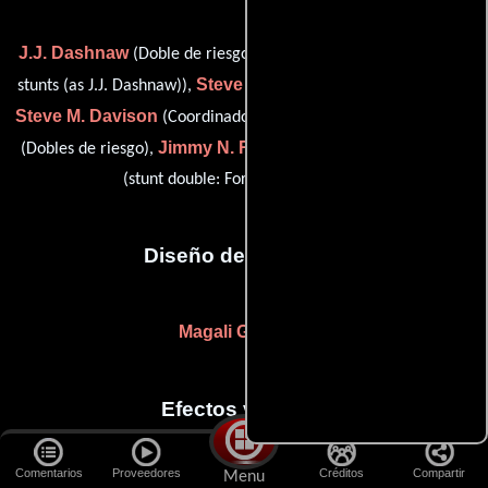
J.J. Dashnaw
Jeffrey J. Dashnaw
(Doble de riesgo),
(utility
Steve Davidson
stunts (as J.J. Dashnaw)),
(stunt double: Jack),
Steve M. Davison
Carrick O'Quinn
(Coordinador de dobles),
Jimmy N. Roberts
Sala Baker
(Dobles de riesgo),
(Doble) y
(stunt double: Forest Whitaker (u))
Diseño de vestuario
Magali Guidasci
Efectos visuales
Comentarios
Proveedores
Créditos
Compartir
Menu
Evan Ghigliotty
Drew Johnson
(Compositor digital),
(Artista