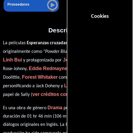
Proveedores
Cookies
Descripción
La películas
Esperanzas cruzadas
del año 2009, conocida
Timothy
originalmente como "
Powder Blue
", está dirigida por
Linh Bui
Jessica Biel
y protagonizada por
quien interpreta a
Eddie Redmayne
Rose-Johnny,
en el papel de Qwerty
Forest Whitaker
Ray Liotta
Doolittle,
como Charlie,
Lisa Kudrow
personificando a Jack Doheny y
desempeñando el
ver créditos completos
papel de Sally (
).
Drama
Es una obra de género
producida en EE.UU.. Con una
duración de 01 hr 46 min (106 minutos), esta película tiene
diálogos originales en
Inglés
. La banda sonora para esta
Didier Rachou