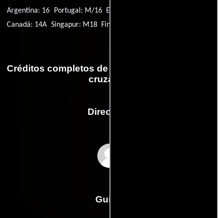
Argentina: 16
Portugal: M/16
EE.UU.: R
Australia: MA15+
Canadá: 14A
Singapur: M18
Finlandia: K-15
Créditos completos de la película Esperanzas
cruzadas
Dirección
Timothy Linh Bui
Guión