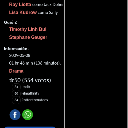
Ray Liotta
como Jack Doheny
Lisa Kudrow
como Sally
Guión:
Timothy Linh Bui
Stephane Gauger
Información:
2009-05-08
01 hr 46 min (106 minutos).
Drama
.
✮50
(554 votos)
Imdb
64
Filmaffinity
60
Rottentomatoes
64