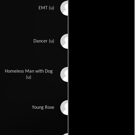
Mark Rayner
EMT (u)
Tami Ross
Dancer (u)
Homeless Man with Dog
Gary Sievers
(u)
Kaliya Skye
Young Rose