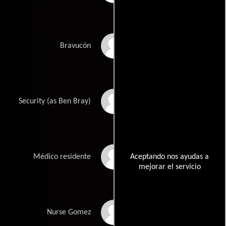
Don Swayze
Bravucón
Ben Hernandez Bray
Security (as Ben Bray)
Joe Holt
Aceptando nos ayudas a
Médico residente
mejorar el servicio
L. Scott Caldwell
Nurse Gomez