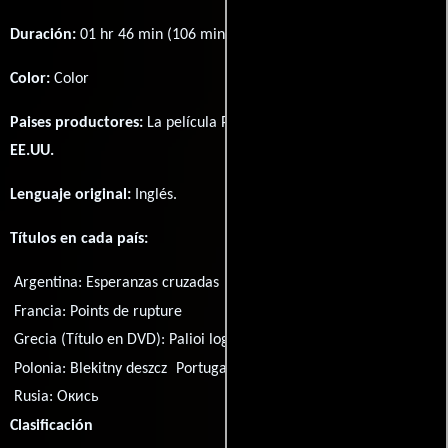
Duración:
01 hr 46 min (106 minutos) .
Color:
Color
Paises productores:
La película Powder Blue fué producida en
EE.UU.
Lenguaje original:
Inglés
.
Títulos en cada país:
Argentina:
Esperanzas cruzadas
Brasil:
Ponto de Partida
Francia:
Points de rupture
Grecia (Título en DVD):
Palioi logariasmoi
Hungría:
A kék szoba
Polonia:
Blekitny deszcz
Portugal:
O Amanhã Será Melhor
Rusia:
Окись
Clasificación