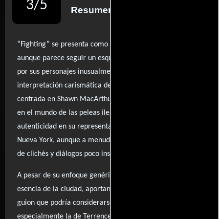
3
/
5
Resumen de reseñas
“Fighting” se presenta como una película de lucha que,
aunque parece seguir un esquema predecible, destaca
por sus personajes inusualmente interesantes y la
interpretación carismática de Channing Tatum. La trama,
centrada en Shawn MacArthur, un joven que se adentra
en el mundo de las peleas ilegales, ofrece momentos de
autenticidad en su representación de la vida urbana de
Nueva York, aunque a menudo se ve atrapada en un mar
de clichés y diálogos poco inspiradores.
A pesar de su enfoque genérico, Montiel logra capturar la
esencia de la ciudad, aportando una textura indie a un
guion que podría considerarse flojo. Las actuaciones,
especialmente la de Terrence Howard, añaden un matiz