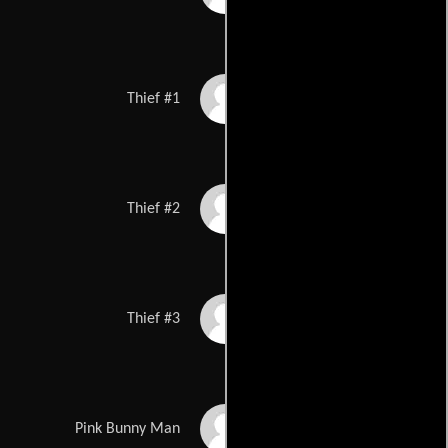
André Tavarez
Thief #1
Antonio Gonzalez
Thief #2
Ibn Dixon
Thief #3
James Caver
Pink Bunny Man