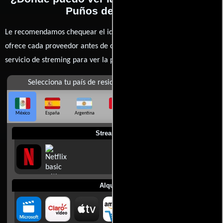
Puños de asfalto?
Le recomendamos chequear el idioma, doblaje o subtítulos que
ofrece cada proveedor antes de comprar, alquilar o contratar un
servicio de streming para ver la películas.
Selecciona tu país de residencia
México
España
Argentina
Perú
Colombia
Chile
Ecuador
Streaming
Alquilar