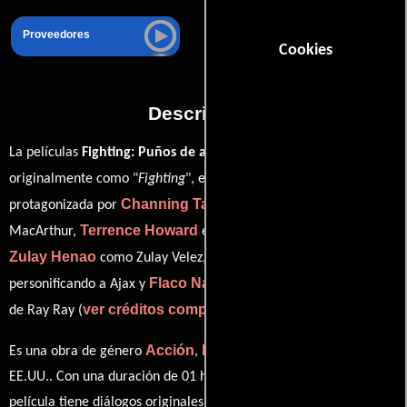
Proveedores
Cookies
Descripción
La películas
Fighting: Puños de asfalto
del año 2009, conocida
Dito Montiel
originalmente como "
Fighting
", está dirigida por
y
Channing Tatum
protagonizada por
quien interpreta a Shawn
Terrence Howard
MacArthur,
en el papel de Harvey Boarden,
Zulay Henao
Michael Rivera
como Zulay Velez,
Flaco Navaja
personificando a Ajax y
desempeñando el papel
ver créditos completos
de Ray Ray (
).
Acción
Drama
Deporte
Es una obra de género
,
y
producida en
EE.UU.. Con una duración de 01 hr 45 min (105 minutos), esta
película tiene diálogos originales en
Inglés
y
Ruso
. La banda