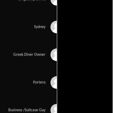
Richard DeDomenico
Sydney
Fredric Ross-Wilmoth
Greek Diner Owner
Mahindra Persaud
Portero
Chad Thompson
Business /Suitcase Guy