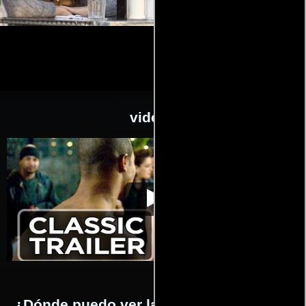
videos
Fighting: Puños de
Video de la película Fighting: Puños
2009-04-
asfalto
de asfalto
24
¿Dónde puedo ver la películas Fighting: