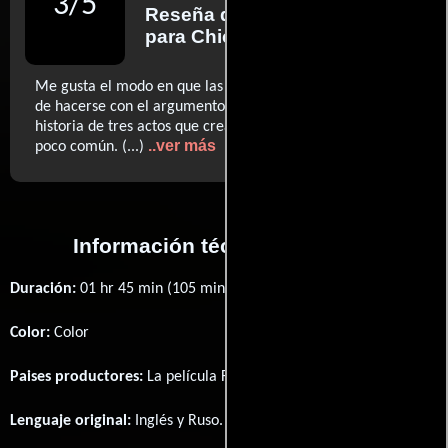
3
/
5
Reseña de
Roger Ebert
para Chicago Sun-Times
Me gusta el modo en que las personalidades son capaces
de hacerse con el argumento en 'Fighting', una rutinaria
historia de tres actos que crea personajes de un interés
..ver más
poco común. (...)
Información técnica y general
Duración:
01 hr 45 min (105 minutos) .
Color:
Color
Paises productores:
La película Fighting fué producida en
EE.UU.
Lenguaje original:
Inglés
y
Ruso
.