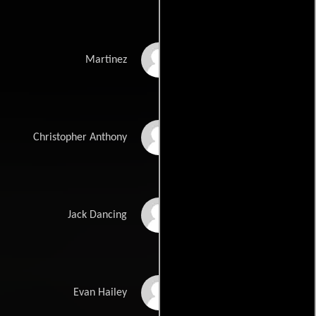
Luis Guzmán
Martinez
Anthony DeSando
Christopher Anthony
Roger Guenveur
Jack Dancing
Smith
Brian White
Evan Hailey