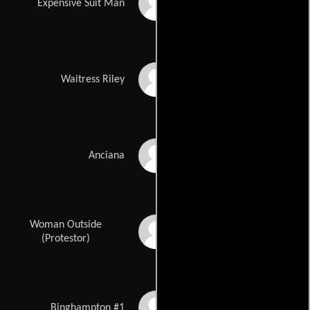
Berto Colon
Expensive Suit Man
Eleonore Hendricks
Waitress Riley
Marilyn Raphael
Anciana
Woman Outside
Ann McGowan
(Protestor)
Joel Nagle
Binghampton #1