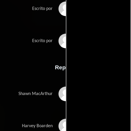
Robert Munics
Escrito por
Dito Montiels
Escrito por
Reparto
Channing Tatum
Shawn MacArthur
Terrence Howard
Harvey Boarden