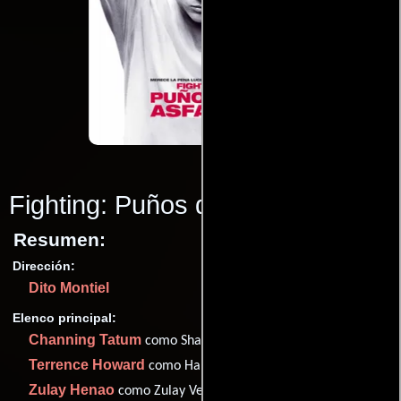
Fighting: Puños de asfalto
(2009)
Resumen:
Dirección:
Dito Montiel
Elenco principal:
Channing Tatum
como Shawn MacArthur
Terrence Howard
como Harvey Boarden
Zulay Henao
como Zulay Velez