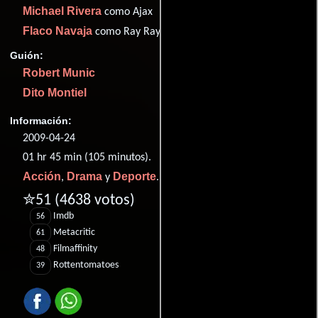
Michael Rivera
como Ajax
Flaco Navaja
como Ray Ray
Guión:
Robert Munic
Dito Montiel
Información:
2009-04-24
01 hr 45 min (105 minutos).
Acción
Drama
Deporte
,
y
.
✮51
(4638 votos)
Imdb
56
Metacritic
61
Filmaffinity
48
Rottentomatoes
39