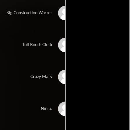
John Cenatiempo
Big Construction Worker
Steven Randazzo
Toll Booth Clerk
Kimelisa Chomba
Crazy Mary
Dunn
Jovan U. Hernandez
Niñito