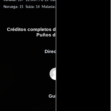
Noruega: 15
Suiza: 14
Malasia: 18SG
Islandia: 14
Irlanda: 15A
Créditos completos de la película Fighting:
Puños de asfalto
Dirección
Dito Montiel
Guión