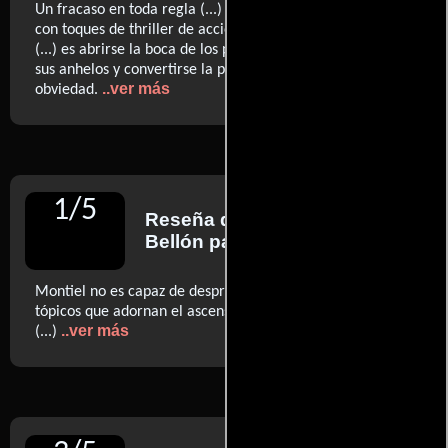
Un fracaso en toda regla (...) sentimentalismo melifluo
con toques de thriller de acción y de melodrama redentor
(...) es abrirse la boca de los personajes para verbalizar
sus anhelos y convertirse la película en una oda a la
..ver más
obviedad.
1
/
5
Reseña de
Federico Marín
Bellón
para Diario ABC
Montiel no es capaz de desprenderse del festival de
tópicos que adornan el ascenso de un peleón profesional.
..ver más
(...)