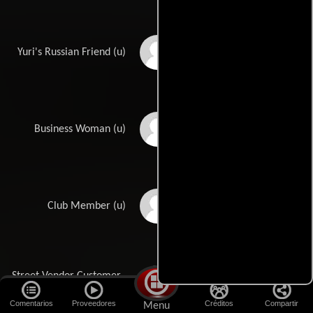
David Barroso
Yuri's Russian Friend (u)
Judy Beil
Business Woman (u)
Raymond Michael Bell
Club Member (u)
Street Vendor Customer
Bill Chemerka
(u)
Comentarios
Proveedores
Créditos
Compartir
Menu