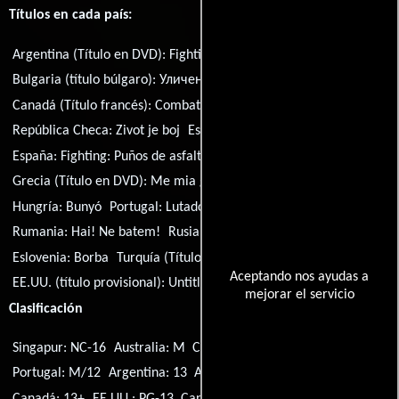
Títulos en cada país:
Argentina (Título en DVD):
Fighting - Vale todo
Bulgaria (título búlgaro):
Уличен бой
Brasil:
Veia de Lutador
Canadá (Título francés):
Combats de rue
República Checa:
Zivot je boj
Estonia:
Reegliteta võitlus
España:
Fighting: Puños de asfalto
Francia:
Fighting
Grecia (Título en DVD):
Me mia grothia
Croacia:
Ulične borbe
Hungría:
Bunyó
Portugal:
Lutador - A Lei das Ruas
Rumania:
Hai! Ne batem!
Rusia:
Бой без правил
Eslovenia:
Borba
Turquía (Título turco):
Dövüs
Aceptando nos ayudas a
EE.UU. (título provisional):
Untitled Dito Montiel Project
mejorar el servicio
Clasificación
Singapur: NC-16
Australia: M
Canadá: PG
Países Bajos: 12
Portugal: M/12
Argentina: 13
Alemania: 16
Reino Unido: 15
Canadá: 13+
EE.UU.: PG-13
Canadá: 14A
Corea del Sur: 15