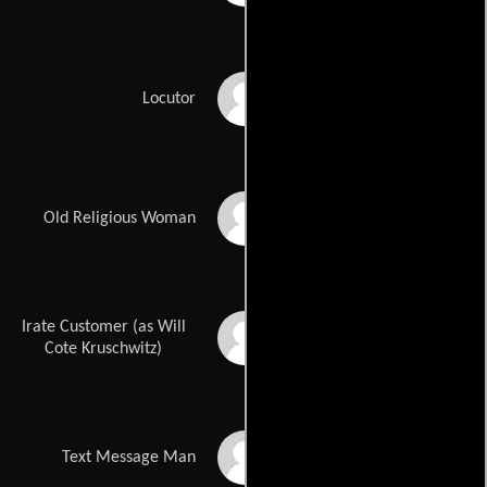
Boris Talis
Locutor
Janet Paparazzo
Old Religious Woman
Irate Customer (as Will
William Cote
Cote Kruschwitz)
Leonard Hollinger
Text Message Man