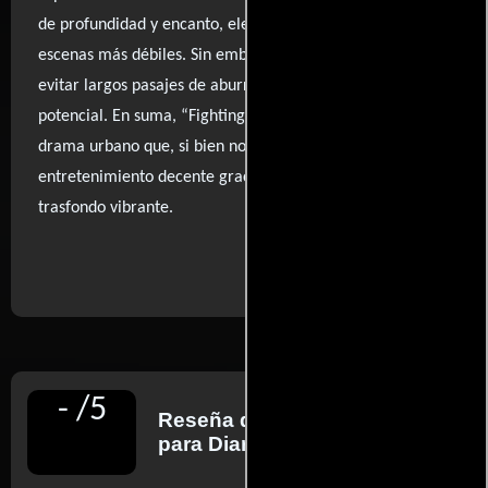
de profundidad y encanto, elevando algunas de las
escenas más débiles. Sin embargo, la película no logra
evitar largos pasajes de aburrimiento que limitan su
potencial. En suma, “Fighting” es un homenaje crudo al
drama urbano que, si bien no rompe moldes, ofrece un
entretenimiento decente gracias a sus personajes y un
trasfondo vibrante.
..ver fuentes
-
/
5
Reseña de
Javier Ocaña
para Diario El País