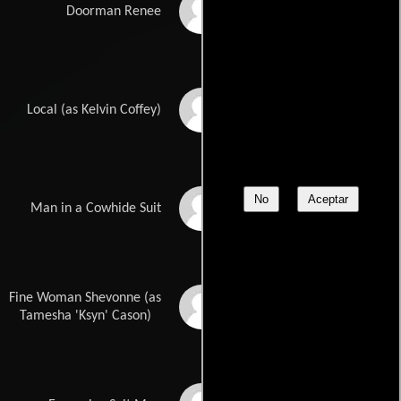
Peter Mele
Doorman Renee
Coffey
Local (as Kelvin Coffey)
No
Aceptar
Jermel Wilson
Man in a Cowhide Suit
Fine Woman Shevonne (as
Ksyn Cason
Tamesha 'Ksyn' Cason)