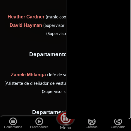
Heather Gardner
(music coordinator (as Heather Adamo)),
David Hayman
Stacey Horricks
(Supervisor musical) y
(Supervisor musical)
Departamento de vestuario
Zanele Mhlanga
Zureta Schulz
(Jefe de vestuaristas),
Jacques Van Rooyen
(Asistente de diseñador de vestuario) y
(Supervisor de vestuario)
Departamento de reparto
Comentarios
Proveedores
Créditos
Compartir
Menu