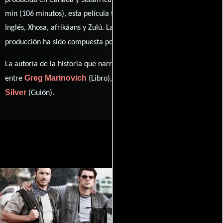
producida en Canadá y Sudáfrica. Con una duración de 01 hr 46
min (106 minutos), esta película tiene diálogos originales en
Inglés
,
Xhosa
,
afrikáans
y
Zulú
. La banda sonora para esta
Philip Miller
producción ha sido compuesta por
.
La autoría de la historia que narra esta obra está compartida
Greg Marinovich
João Silva
Steven
entre
(Libro),
(Libro) y
Silver
(Guión).