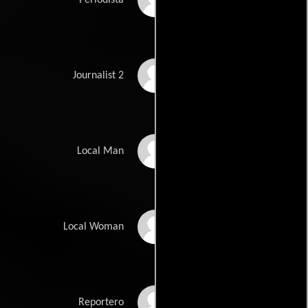
Adrian Waldron
Journalist 2
Geoffery Sekele
Local Man
Kate Mbele
Local Woman
John Hogg
Reportero