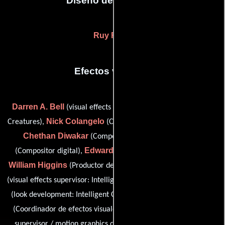
Diseño de vestuario
Ruy Filipe
Efectos visuales
Darren A. Bell
(visual effects executive producer: Intelligent
Nick Colangelo
Creatures),
(Coordinador de efectos visuales),
Chethan Diwakar
Jordan Flanagan
(Compositor),
Edward Grad
(Compositor digital),
(matte painting artist),
William Higgins
Lon Molnar
(Productor de efectos visuales),
Scott Riopelle
(visual effects supervisor: Intelligent Creatures),
Rafael Santos Jr.
(look development: Intelligent Creatures),
Daryl Shail
(Coordinador de efectos visuales),
(match move
David Thompson
supervisor / motion graphics designer),