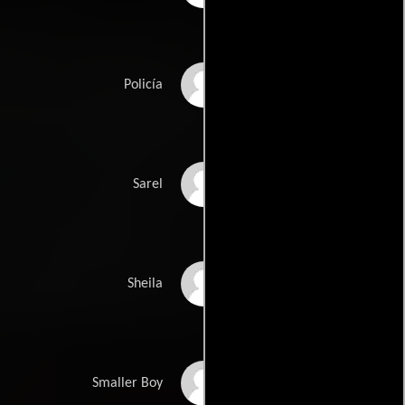
Jacques Gombault
Policía
Ashley Saunders
Sarel
Eloiise Horjus
Sheila
Katlego Bingwa
Smaller Boy