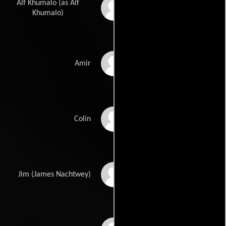
Alf Khumalo (as Alf
Alfred Kumalo
Khumalo)
Craig Palm
Amir
Nick Boraine
Colin
Patrick Lyster
Jim (James Nachtwey)