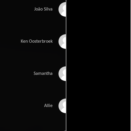
Neels Van Jaarsveld
João Silva
Frank Rautenbach
Ken Oosterbroek
Nina Milner
Samantha
Jessica Haines
Allie