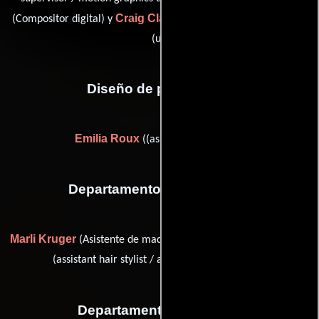
Craig Clarke
(Compositor digital) y
(lead compositor: LUX VFX
(u))
Diseño de producción
Emilia Roux
((as Emelia Weavind))
Departamento de maquillaje
Marli Kruger
Candy Ann Mitchell
(Asistente de maquillaje) y
(assistant hair stylist / assistant makeup artist)
Departamento de musica