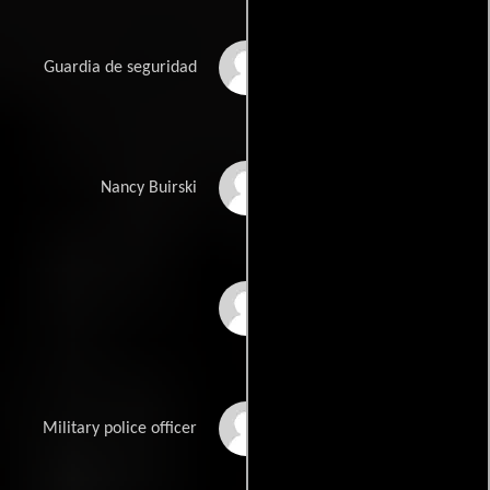
Mzi Khumalo
Guardia de seguridad
Nancy Buirski
Nancy Buirski
Darren Kelfkens
Shane John Kruger
Military police officer