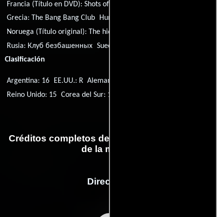
Francia (Título en DVD):
Shots of War
Grecia:
The Bang Bang Club
Hungría:
A Bang Bang Klub
Noruega (Título original):
The hidden war
Rusia:
Клуб безбашенных
Suecia:
The Hidden War
Clasificación
Argentina: 16
EE.UU.: R
Alemania: 12
Australia: MA15+
Reino Unido: 15
Corea del Sur: 18
Canadá: 14A
Singapur: M18
Créditos completos de la película Fotógrafos
de la muerte
Dirección