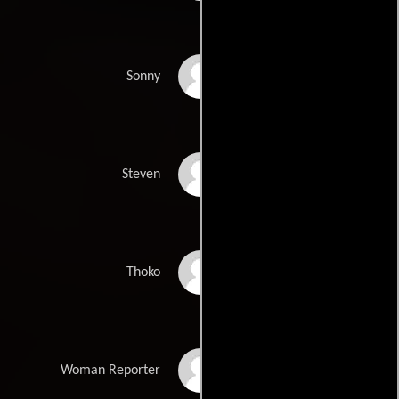
Nats Ramabulawna
Sonny
Mtunzi Mtoyi
Steven
Gabisile Ndebele
Thoko
Nadia Neophotou
Woman Reporter