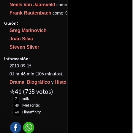
Neels Van Jaarsveld
como João Silva
Frank Rautenbach
como Ken Oosterbroek
Guión:
Greg Marinovich
João Silva
Steven Silver
Información:
2010-09-15
01 hr 46 min (106 minutos).
Drama
Biográfico
Historia
,
y
.
✮41
(738 votos)
Imdb
7
Metacritic
48
Filmaffinity
68