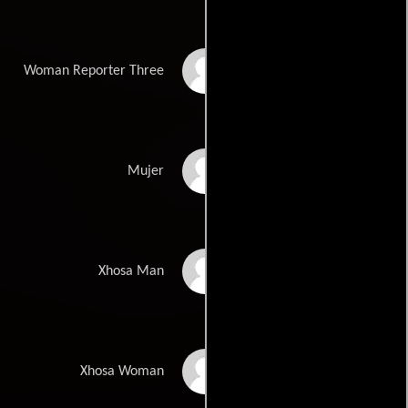
Rethabile
Woman Reporter Three
Ramaphakele
Zodwa Tshabalala
Mujer
Sandile Mvunyiswa
Xhosa Man
Nomanzo Muyaka
Xhosa Woman