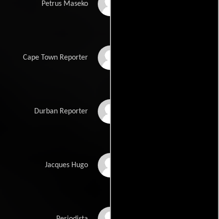
Vusi Kunene
Petrus Maseko
Julian Rademeyer
Cape Town Reporter
Andy Stead
Durban Reporter
Greg Melvill-Smith
Jacques Hugo
David Butler
Periodista