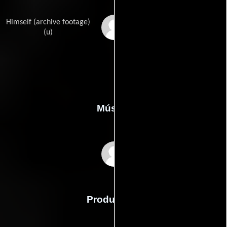
Himself (archive footage)
Nelson Mandela
(u)
Música
Philip Miller
Producción