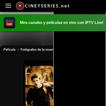
Mira canales y películas en vivo con IPTV Live!
INICIO
PELICULAS
Película
Fotógrafos de la muerte (2010)
>