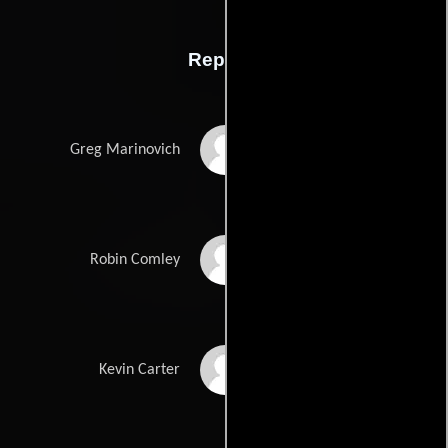
Reparto
Ryan Phillippe
Greg Marinovich
Malin Akerman
Robin Comley
Taylor Kitsch
Kevin Carter