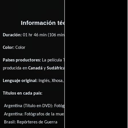
Información técnica y general
Duración:
01 hr 46 min (106 minutos) .
Color:
Color
Paises productores:
La película The Bang Bang Club fué
producida en
Canadá
y
Sudáfrica
Lenguaje original:
Inglés
,
Xhosa
,
afrikáans
y
Zulú
.
Títulos en cada país:
Argentina (Título en DVD):
Fotógrafos de la muerte
Argentina:
Fotógrafos de la muerte
Brasil:
Repórteres de Guerra