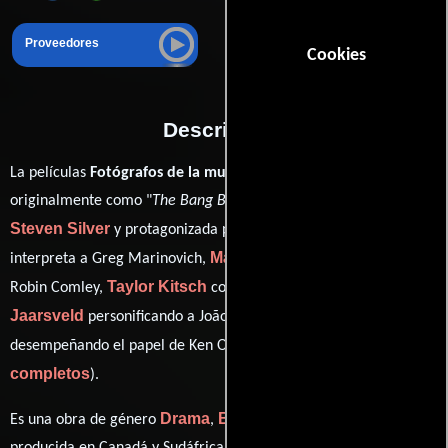
Proveedores
Cookies
Descripción
La películas
Fotógrafos de la muerte
del año 2010, conocida
originalmente como "
The Bang Bang Club
", está dirigida por
Steven Silver
Ryan Phillippe
y protagonizada por
quien
Malin Akerman
interpreta a Greg Marinovich,
en el papel de
Taylor Kitsch
Neels Van
Robin Comley,
como Kevin Carter,
Jaarsveld
Frank Rautenbach
personificando a João Silva y
ver créditos
desempeñando el papel de Ken Oosterbroek (
completos
).
Drama
Biográfico
Historia
Es una obra de género
,
e