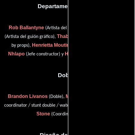
Departamento de arte
Rob Ballantyne
Greg Chown
(Artista del guión gráfico),
Thabiso David Mohapi
(Artista del guión gráfico),
(key stand-
Henrietta Moutinho
Justice
by props),
(De vestuario),
Nhlapo
Hansie Sedibe
(Jefe constructor) y
(De vestuario)
Dobles
Brandon Livanos
Mick 'Stuntie' Milligan
(Doble),
(stunt
Antony
coordinator / stunt double / water safety coordinator) y
Stone
(Coordinador de dobles)