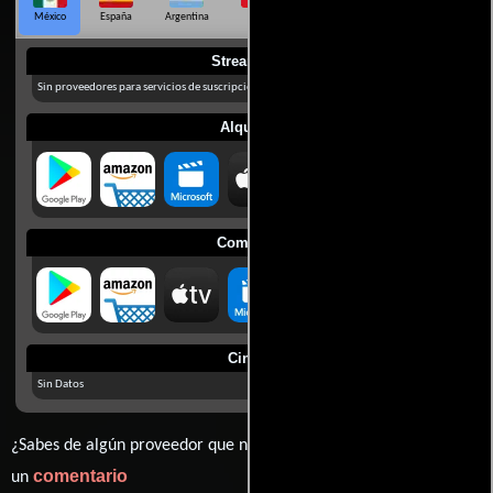
México
España
Argentina
Perú
Colombia
Chile
Ecuador
Streaming
Sin proveedores para servicios de suscripción en México
Alquilar
Comprar
Cines
Sin Datos
¿Sabes de algún proveedor que no estamos mostrando? déjanos
comentario
un