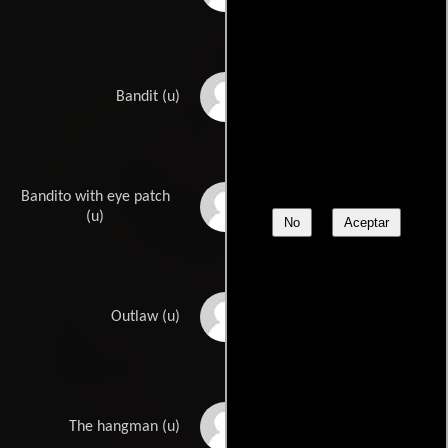
Lamont Clayton
Bandit (u)
Bandito with eye patch
Miguel Corona
(u)
No
Aceptar
Jeffrey Kennedy
Outlaw (u)
John Luder
The hangman (u)