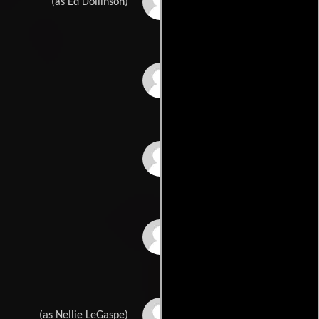
Ed Dollison
(as Ed Dollinson)
Robert Park
Roosevelt Johnson
Peter Regas
Nellie Myia Turtleheart
(as Nellie LeGaspe)