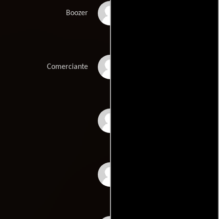
Robert Rummoler
Boozer
Scott Brown
Comerciante
Daniel Sheriff
Ron McFarland