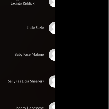
Jacinto Taras Riddick
Jacinto Riddick)
Charity Hill
Little Suzie
Jean-Claude La Marre
Baby Face Malone
Licia L. Shearer
Sally (as Licia Shearer)
Glenn Plummer
Johnny Handsome