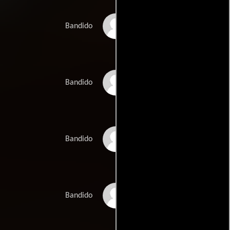
Chuck Hawksworth
Bandido
Eaglebear von Rhau
Bandido
John McKinny
Bandido
James Anderson
Bandido