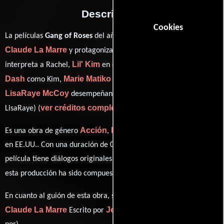
Descripción
Cookies
Jean-
La películas
Gang of Roses
del año 2003, está dirigida por
Claude La Marre
Monica Calhoun
y protagonizada por
quien
Lil' Kim
Stacey
interpreta a Rachel,
en el papel de Chastity ,
Dash
Marie Matiko
como Kim,
personificando a Zang Li y
LisaRaye McCoy
desempeñando el papel de Maria (as
ver créditos completos
LisaRaye) (
).
Acción
Drama
Western
Es una obra de género
,
y
producida
en EE.UU.. Con una duración de 01 hr 34 min (94 minutos), esta
película tiene diálogos originales en
Inglés
. La banda sonora para
Michael Cohen
esta producción ha sido compuesta por
.
Jean-
En cuanto al guión de esta obra, se encuentra a cargo de
Claude La Marre
Jean-Claude La Marre
Escrito por
(Escrito