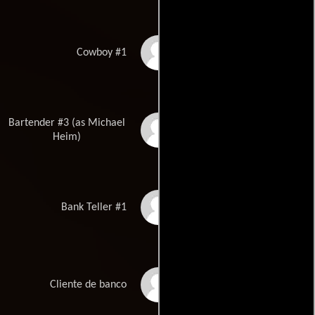
David Sandercott
Cowboy #1
Bartender #3 (as Michael
Mike Heim
Heim)
Pat McGroarty
Bank Teller #1
Lila Aviv
Cliente de banco