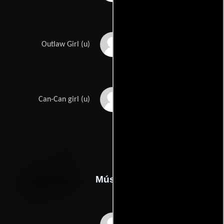
Heidi Rae
Outlaw Girl (u)
Stare Yildirim
Can-Can girl (u)
Música