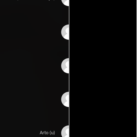
LeGaspe'
Mike Serna
Paul Regas
Natalie Berg Swain
Kristian Bernard
Arto (u)