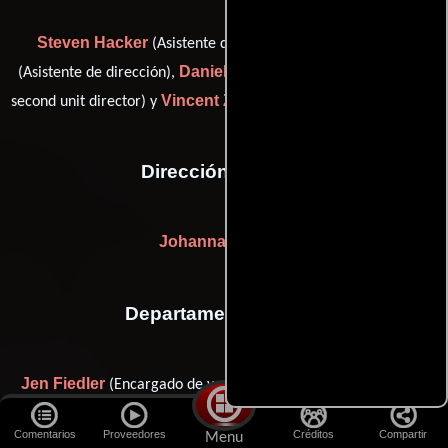
Steven Hacker
Nicholas Lee
(Asistente de dirección),
Daniel Long
(Asistente de dirección),
(first assistant director /
Vincent Zangari
second unit director) y
(Asistente de dirección)
Dirección artística
Johanna Nemeth
Departamento de arte
Jen Fiedler
Mike Heim
(Encargado de vestuario),
(lead man
Cija Johnson
(as Michael Heim)) y
(assistant art director:
Comentarios
Proveedores
Créditos
Compartir
Menu
second unit)