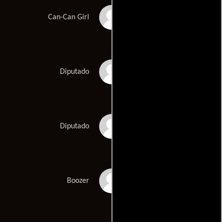
Chelsea Ames
Can-Can Girl
Angus Edgar
Diputado
Isaac Pentland
Diputado
Daren Watson
Boozer