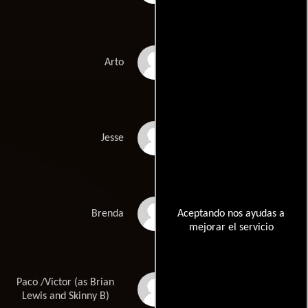
Kristian Bernard Kelly
Arto
Jesse H. Rivard
Jesse
Christine Jones
Aceptando nos ayudas a
Brenda
mejorar el servicio
Paco /Victor (as Brian
Brian 'Skinny B.'
Lewis
Lewis and Skinny B)