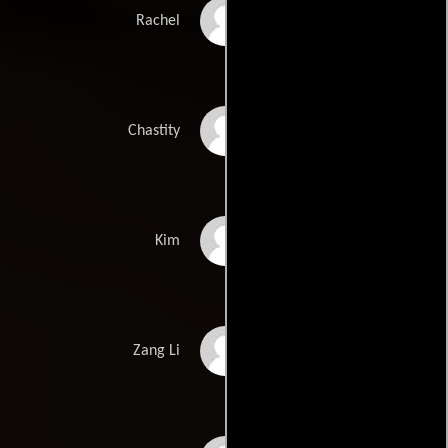
Monica Calhoun
Rachel
Lil' Kim
Chastity
Stacey Dash
Kim
Marie Matiko
Zang Li