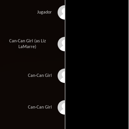
Richard Otto
Jugador
Can-Can Girl (as Liz
Liz La Marre
LaMarre)
L'Oreal Bibbs
Can-Can Girl
Annette Reyes
Can-Can Girl