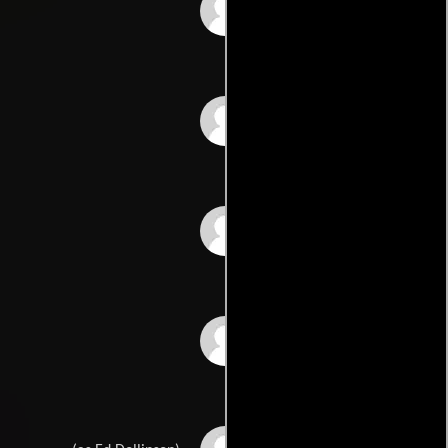
Julie Cepielik
Melissa Taylor
Monica Lee Burland
Stephen White