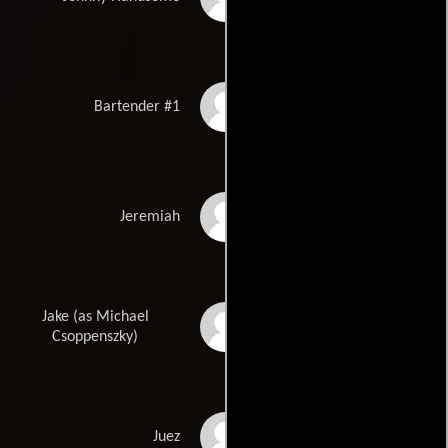
Peter Sherayko
Bartender #1
Sal Cardile
Jeremiah
Jake (as Michael
Michael Csoppensky
Csoppenszky)
Marshall Sheriff
Juez