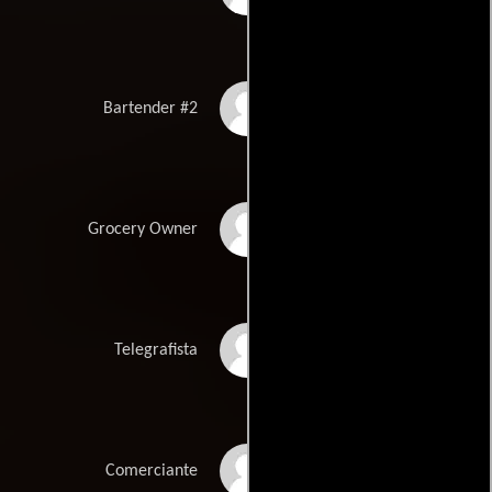
Ted Lange
Bartender #2
Jack C. Stewart
Grocery Owner
Larry Zeug
Telegrafista
Obren Milanovic
Comerciante