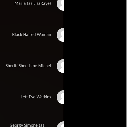
LisaRaye McCoy
Maria (as LisaRaye)
Macy Gray
Black Haired Woman
Louis Mandylor
Sheriff Shoeshine Michel
Bobby Brown
Left Eye Watkins
Georgy Simone (as