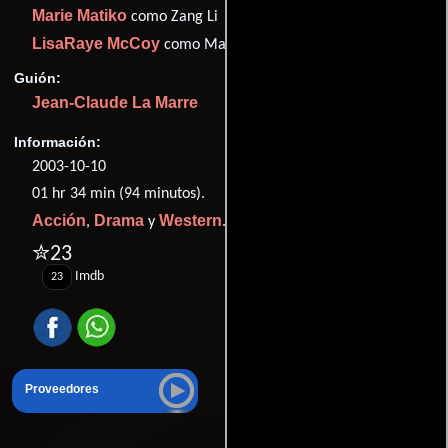
Marie Matiko
como Zang Li
LisaRaye McCoy
como Maria (as LisaRaye)
Guión:
Jean-Claude La Marre
Información:
2003-10-10
01 hr 34 min (94 minutos).
Acción
Drama
Western
,
y
.
✮23
Imdb
23
Proveedores