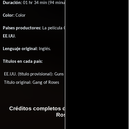
Duración:
01 hr 34 min (94 minutos) .
Color:
Color
Paises productores:
La película Gang of Roses fué producida en
EE.UU.
Lenguaje original:
Inglés
.
Títulos en cada país:
EE.UU. (título provisional):
Guns and Roses
Título original:
Gang of Roses
Créditos completos de la película Gang of
Roses