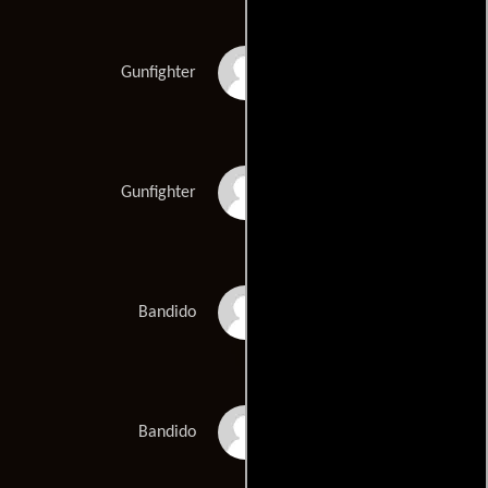
John Batson
Gunfighter
David Johnstone
Gunfighter
Anwar Sultan
Bandido
Ricky Barnes
Bandido