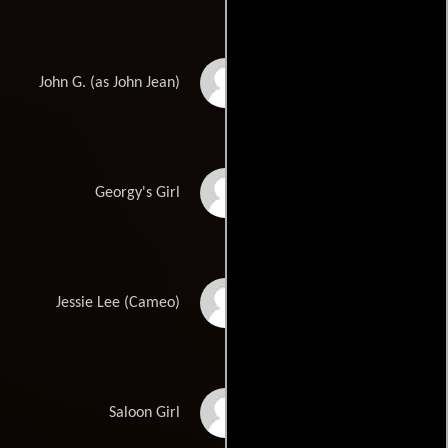
Johann John Jean
John G. (as John Jean)
Yvette Brooks
Georgy's Girl
Mario Van Peebles
Jessie Lee (Cameo)
Melissa MacKenzie
Saloon Girl