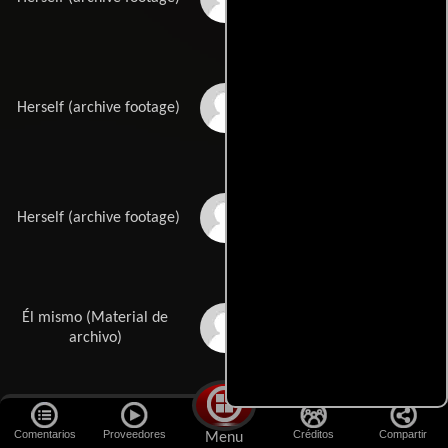
Priscilla Barnes
Herself (archive footage)
Drew Barrymore
Herself (archive footage)
Él mismo (Material de
Mario Bava
archivo)
Comentarios
Proveedores
Créditos
Compartir
Kimberly Beck
Herself (archive footage)
Menu