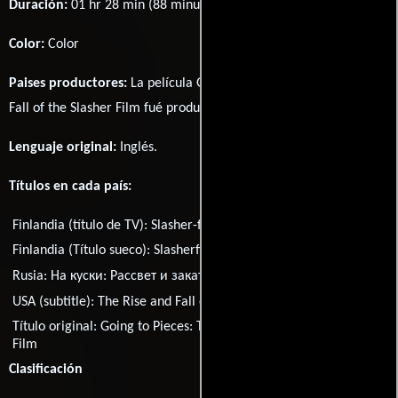
Duración:
01 hr 28 min (88 minutos) .
Color:
Color
Paises productores:
La película Going to Pieces: The Rise and
Fall of the Slasher Film fué producida en
EE.UU.
Lenguaje original:
Inglés
.
Títulos en cada país:
Finlandia (título de TV):
Slasher-filmien nousu ja tuho
Finlandia (Título sueco):
Slasherfilmernas uppgång och fall
Rusia:
На куски: Рассвет и закат слэшеров
USA (subtitle):
The Rise and Fall of the Slasher Film
Título original:
Going to Pieces: The Rise and Fall of the Slasher
Film
Clasificación