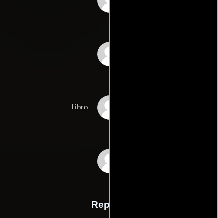
Rachel Belofskys
Michael Derek
Bohuszs
Adam Rockoffs
Libro
Rudy Scaleses
Reparto