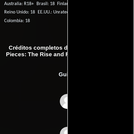
Australia: R18+
Brasil: 18
Finlandia: K-18
Alemania: 18
Reino Unido: 18
EE.UU.: Unrated
Canadá: 18
Chile: 18
Colombia: 18
Créditos completos de la película Going to
Pieces: The Rise and Fall of the Slasher Film
Guión
J. Albert Bells