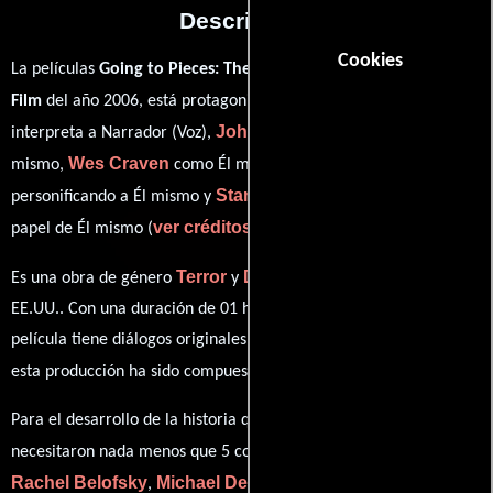
Descripción
Cookies
La películas
Going to Pieces: The Rise and Fall of the Slasher
Ed Green
Film
del año 2006, está protagonizada por
quien
John Carpenter
interpreta a Narrador (Voz),
en el papel de Él
Wes Craven
Herb Freed
mismo,
como Él mismo,
Stan Winston
personificando a Él mismo y
desempeñando el
ver créditos completos
papel de Él mismo (
).
Terror
Documental
Es una obra de género
y
producida en
EE.UU.. Con una duración de 01 hr 28 min (88 minutos), esta
película tiene diálogos originales en
Inglés
. La banda sonora para
Harry Manfredini
esta producción ha sido compuesta por
.
Para el desarrollo de la historia que cuenta esta obra, se
J. Albert Bell
necesitaron nada menos que 5 colaboraciones.
,
Rachel Belofsky
Michael Derek Bohusz
Adam Rockoff
,
,