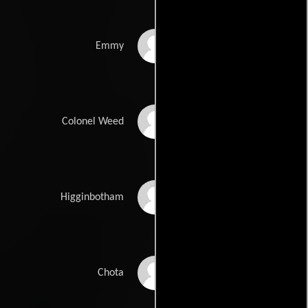
Joan Fontaine
Emmy
Montagu Love
Colonel Weed
Robert Coote
Higginbotham
Abner Biberman
Chota