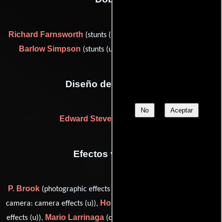
Richard Farnsworth
David Sharpe
(stunts (u)),
(stunts (u)),
Barlow Simpson
Tom Steele
(stunts (u)) y
(stunts (u))
Diseño de vestuario
No
Aceptar
Edward Stevenson
((gowns))
Efectos visuales
P. Brook
William Collins
(photographic effects (u)),
(assistant
Horace L. Hulburd
camera: camera effects (u)),
(photographic
Mario Larrinaga
Roger
effects (u)),
(camera effects artist (u)),