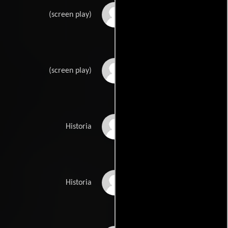
Joel Sayres
(screen play)
Fred Guiols
(screen play)
Ben Hechts
Historia
Charles MacArthurs
Historia