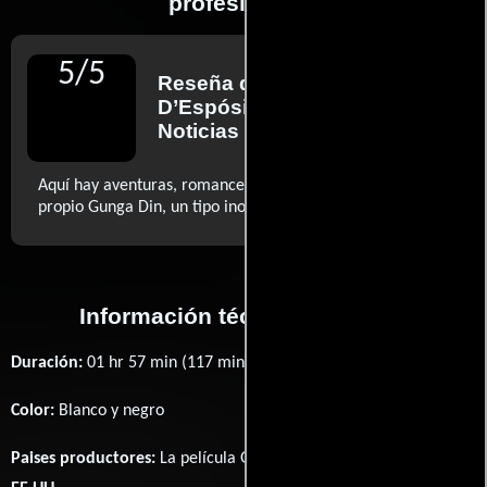
profesionales
5
/
5
Reseña de
Leonardo
D’Espósito
para Revista
Noticias
Aquí hay aventuras, romance, riesgo, suspenso, y el
..ver más
propio Gunga Din, un tipo inolvidable. (...)
Información técnica y general
Duración:
01 hr 57 min (117 minutos) .
Color:
Blanco y negro
Paises productores:
La película Gunga Din fué producida en