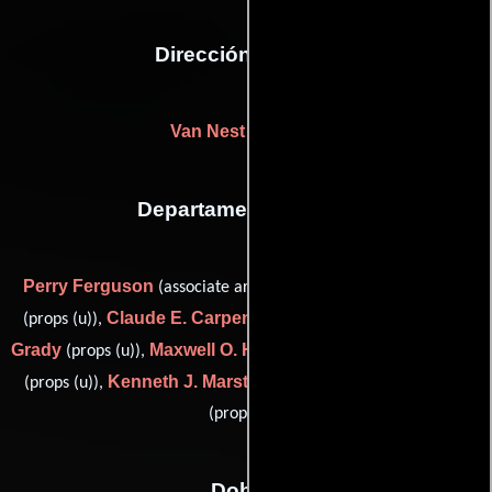
Dirección artística
Van Nest Polglase
Departamento de arte
Perry Ferguson
Nathan Barragar
(associate art director),
Claude E. Carpenter
Thomas
(props (u)),
(set dresser (u)),
Grady
Maxwell O. Henry
James Lane
(props (u)),
(props (u)),
Kenneth J. Marstella
Gene Rossi
(props (u)),
(props (u)) y
(props (u))
Dobles