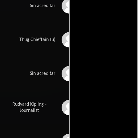
Satini Pualoa
Sin acreditar
George Regas
Thug Chieftain (u)
Allen Schute
Sin acreditar
Rudyard Kipling -
Reginald Sheffield
Journalist