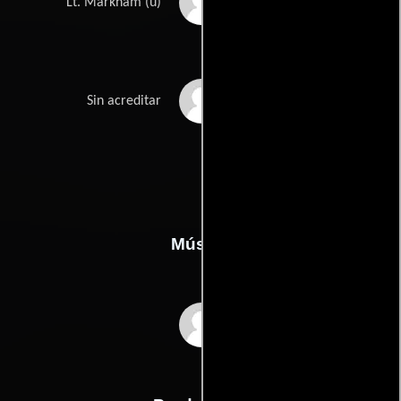
Roland Varno
Lt. Markham (u)
Bruce Wyndham
Sin acreditar
Música
Alfred Newman