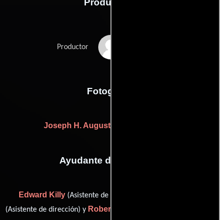
Producción
George Stevens
Productor
Fotografia
Joseph H. August
((photographed by))
Ayudante de dirección
Edward Killy
Dewey Starkey
(Asistente de dirección),
Robert Parrish
(Asistente de dirección) y
(assistant director (u))