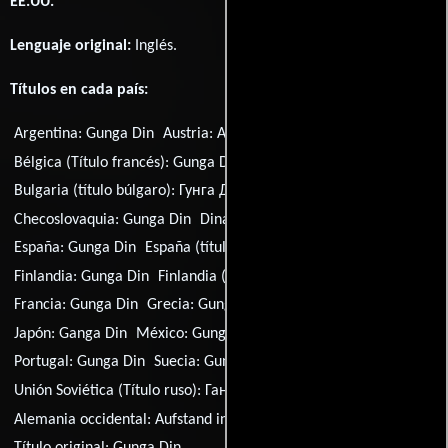
EE.UU.
Lenguaje original:
Inglés
.
Títulos en cada país:
Argentina:
Gunga Din
Austria:
Aufstand in Sidi Hakim
Bélgica (Título francés):
Gunga Din
Bulgaria (título búlgaro):
Гунга Дин
Brasil:
Gunga Din
Checoslovaquia:
Gunga Din
Dinamarca:
Gunga Din
España:
Gunga Din
España (título catalán):
Gunga Din
Finlandia:
Gunga Din
Finlandia (Título sueco):
Gunga Din
Francia:
Gunga Din
Grecia:
Gunga Din
Hungría:
Gunga Din
Japón:
Ganga Din
México:
Gunga Din
Países Bajos:
Gunga Din
Portugal:
Gunga Din
Suecia:
Gunga Din - lansiärernas hjälte
Unión Soviética (Título ruso):
Ганга Дин
Alemania occidental:
Aufstand in Sidi Hakim