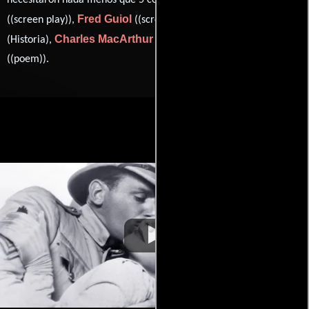
necesitaron nada menos que 5 colaboraciones.
Fred Guiol
Ben Hecht
((screen play)),
((screen play)),
Charles MacArthur
Rudyard Kipling
(Historia),
(Historia) y
((poem)).