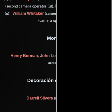
Leon Turen
(second camera operator (u)),
(camera operator
William Whitaker
Joe Zaslove
(u)),
(camera operator (u)) y
(camera operator (u))
Montaje
Henry Berman
John Lockert
John Sturges
,
y
(Sin
acreditar)
Decoración de escenario
Darrell Silvera
(Decorados del set)