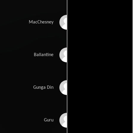
Victor McLaglen
MacChesney
Douglas Fairbanks Jr.
Ballantine
Sam Jaffe
Gunga Din
Eduardo Ciannelli
Guru