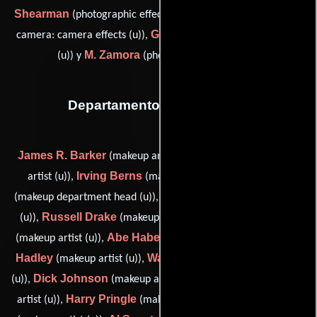
Shearman
Clifford Stine
(photographic effects (u)),
(second
G. Swartz
camera: camera effects (u)),
(photographic effects
M. Zamora
(u)) y
(photographic effects (u))
Departamento de maquillaje
James R. Barker
Dan Berns
(makeup artist (u)),
(makeup
Irving Berns
Mel Berns
artist (u)),
(makeup artist (u)),
Layne Britton
(makeup department head (u)),
(makeup artist
Russell Drake
Charles Gemora
(u)),
(makeup artist (u)),
Abe Haberman
Joe
(makeup artist (u)),
(makeup artist (u)),
Hadley
Walter Hermann
(makeup artist (u)),
(makeup artist
Dick Johnson
Ben Libizer
(u)),
(makeup artist (u)),
(makeup
Harry Pringle
Louis Saintly
artist (u)),
(makeup artist (u)),