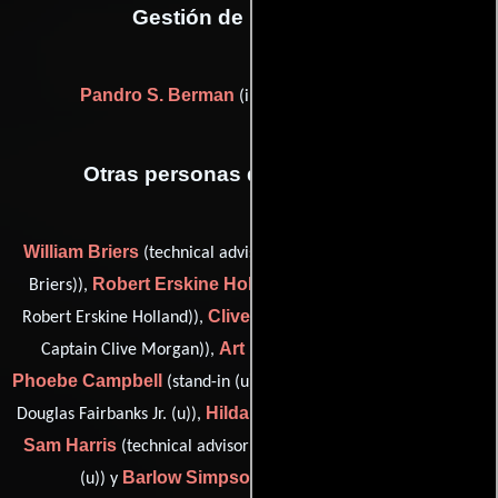
Gestión de producción
Pandro S. Berman
(in charge of production)
Otras personas que participaron
William Briers
(technical advisor (as Sergeant Major William
Robert Erskine Holland
Briers)),
(technical advisor (as Sir
Clive Morgan
Robert Erskine Holland)),
(technical advisor (as
Art Bruggerman
Captain Clive Morgan)),
(stand-in (u)),
Phoebe Campbell
Gordon B. Clarke
(stand-in (u)),
(stand-in:
Hilda Grenier
Douglas Fairbanks Jr. (u)),
(technical advisor (u)),
Sam Harris
Mal Merrihugh
(technical advisor (u)),
(stand-in
Barlow Simpson
(u)) y
(elephant trainer (u))