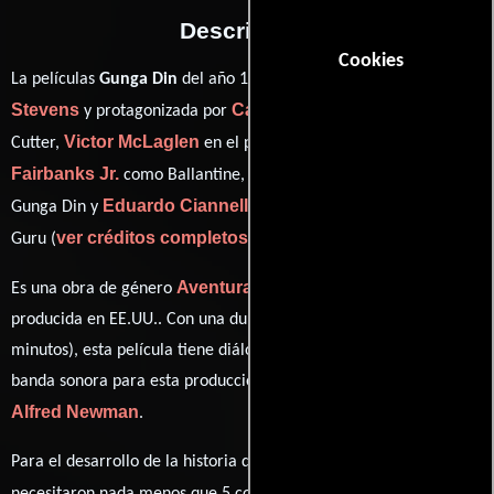
Descripción
Cookies
George
La películas
Gunga Din
del año 1939, está dirigida por
Stevens
Cary Grant
y protagonizada por
quien interpreta a
Victor McLaglen
Douglas
Cutter,
en el papel de MacChesney,
Fairbanks Jr.
Sam Jaffe
como Ballantine,
personificando a
Eduardo Ciannelli
Gunga Din y
desempeñando el papel de
ver créditos completos
Guru (
).
Aventura
Comedia
Guerra
Es una obra de género
,
y
producida en EE.UU.. Con una duración de 01 hr 57 min (117
minutos), esta película tiene diálogos originales en
Inglés
. La
banda sonora para esta producción ha sido compuesta por
Alfred Newman
.
Para el desarrollo de la historia que cuenta esta obra, se
Joel Sayre