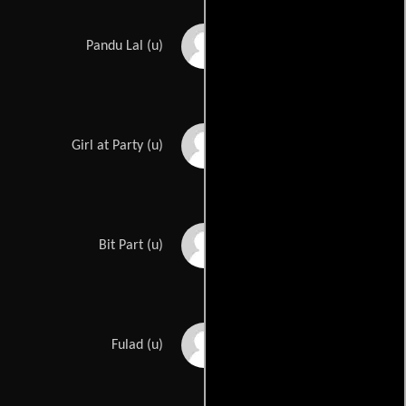
George Du Count
Pandu Lal (u)
Ann Evers
Girl at Party (u)
Richard Farnsworth
Bit Part (u)
Olin Francis
Fulad (u)