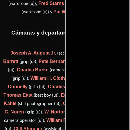
Fred Starns
Wesley Trist
(wardrobe (u)),
(wardrobe (u)),
Pat Williams
(wardrobe (u)) y
(wardrobe (u))
Cámaras y departamento de electricidad
Joseph A. August Jr.
H.
(second camera operator (u)),
Barrett
Pete Bernard
H.J. Brandon
(grip (u)),
(grip (u)),
(grip
Charles Burke
Tom Clement
(u)),
(camera operator (u)),
William H. Clothier
T.
(grip (u)),
(camera operator (u)),
Connelly
Charles Davis
(grip (u)),
(camera operator (u)),
Thomas East
Earl Gilpin
Alexander
(best boy (u)),
(grip (u)),
Kahle
George Marquenie
(still photographer (u)),
(gaffer (u)),
C. Noren
W. Norton
Eddie Pyle
(grip (u)),
(grip (u)),
(second
William Record
F. Reed
camera operator (u)),
(grip (u)),
(grip
Cliff Shirpser
Charles Straumer
(u)),
(assistant camera (u)),