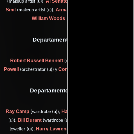
Al Senator
Howard
(makeup artist (u)),
(makeup artist (u)),
Smit
Armand Triller
(makeup artist (u)),
(makeup artist (u)) y
William Woods
(makeup artist (u))
Departamento de musica
Robert Russell Bennett
Edward B.
(orchestrator (u)),
Powell
Conrad Salinger
(orchestrator (u)) y
(orchestrator (u))
Departamento de vestuario
Ray Camp
Harold Clandenning
(wardrobe (u)),
(wardrobe
Bill Durant
Eugene Joseff
(u)),
(wardrobe (u)),
(costume
Harry Lawrence
Bill Rabb
jeweller (u)),
(wardrobe (u)),