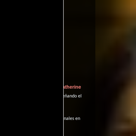
Catherine
n interpreta a Dana Marschz,
Phoebe Strole
Posin y
desempeñando el
sta película tiene diálogos originales en