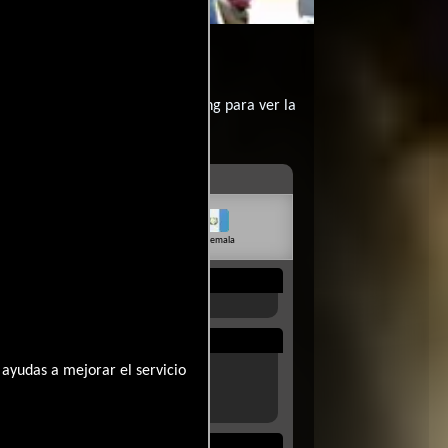
contratar un servicio de streming para ver la
livia
Venezuela
Guatemala
Rep. Dom.
Uruguay
ayudas a mejorar el servicio