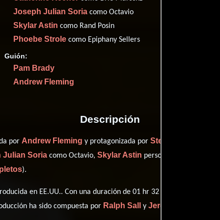
Joseph Julian Soria
como Octavio
Skylar Astin
como Rand Posin
Proveedores
Phoebe Strole
como Epiphany Sellers
Guión:
Pam Brady
Andrew Fleming
Descripción
Andrew Fleming
Steve Coogan
ida por
y protagonizada por
quie
 Julian Soria
Skylar Astin
como Octavio,
personificando a Rand 
pletos
).
roducida en EE.UU.. Con una duración de 01 hr 32 min (92 minutos), e
Ralph Sall
Jeremy Sweet
roducción ha sido compuesta por
y
.