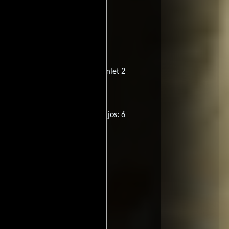
:
Гамлет 2
Título original:
Hamlet 2
Nueva Zelanda: R16
Países Bajos: 6