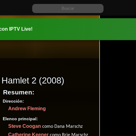
 con IPTV Live!
Hamlet 2
(2008)
Resumen:
Dirección:
Información:
Andrew Fleming
2008-01-2
01 hr 32 mi
Elenco principal:
Comedia
Steve Coogan
como Dana Marschz
Catherine Keener
como Brie Marschz