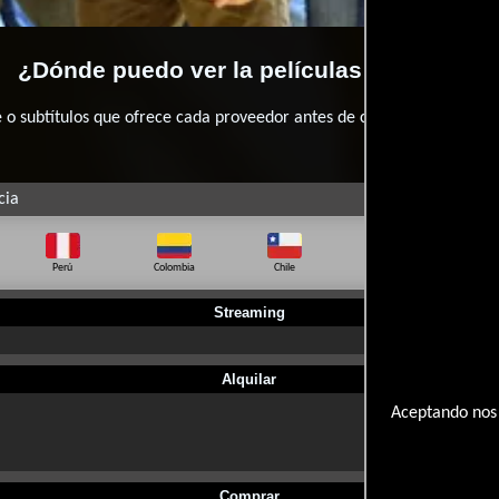
¿Dónde puedo ver la películas Hamlet 2?
 subtítulos que ofrece cada proveedor antes de comprar, alquilar o 
cia
Perú
Colombia
Chile
Ecuador
Bo
Streaming
Alquilar
Aceptando nos 
Comprar