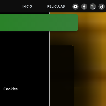
INICIO
PELICULAS
1
Cookies
n (92 minutos).
Musical
y
.