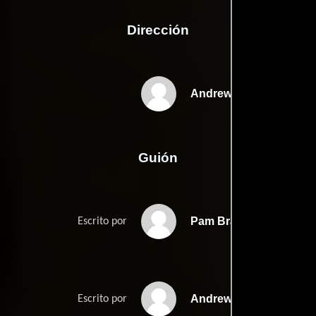
Dirección
Andrew Fleming
Guión
Pam Bradys
Escrito por
Andrew Flemings
Escrito por