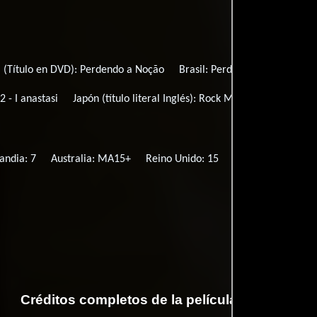
l (Título en DVD):
Perdendo a Noção
Brasil:
Perdendo a Noção
 - I anastasi
Japón (título literal Inglés):
Rock Me Hamlet
Rusia
landia: 7
Australia: MA15+
Reino Unido: 15
Singapur: M18
Créditos completos de la película Hamlet 2