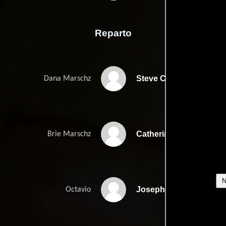
Reparto
Steve Coogan
Dana Marschz
Catherine Keener
Brie Marschz
Joseph Julian Soria
Octavio