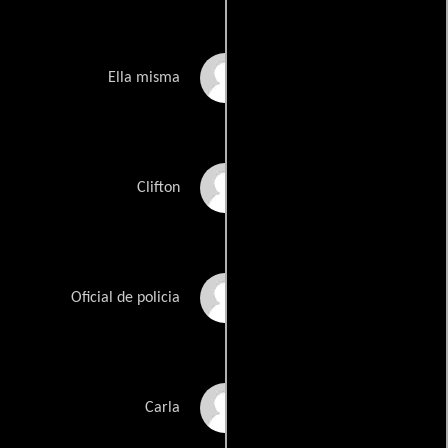
Antoinette K-Doe
Ella misma
Larry Fessenden
Clifton
Kyle Jason Louque
Oficial de policia
Shelley Poncy
Carla