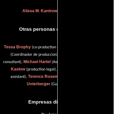
Alissa M. Kantrow
(Jefe de producción)
Otras personas que participaron
Tessa Brophy
Batou Chandler
(co-production coordinator),
Andrei Codrescu
(Coordinador de produccion),
(story
Michael Hartel
Harmon
consultant),
(Asistente de producción),
Kaslow
Brian Pitt
(production legal),
(unit production
Terence Rosemore
Holly
assistant),
(cast assistant) y
Unterberger
(Guionista supervisor)
Empresas distribuidoras