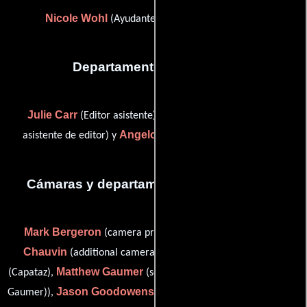
Nicole Wohl
(Ayudante de casting: Nueva York)
Departamento de editorial
Julie Carr
Chris Patterson
(Editor asistente),
(Primer
Angelo Russo
asistente de editor) y
(Ajustador de color)
Cámaras y departamento de electricidad
Mark Bergeron
Rodney
(camera production assistant),
Chauvin
Sean Finnegan
(additional camera operator),
Matthew Gaumer
(Capataz),
(second assistant camera (as Matt
Jason Goodowens
Gaumer)),
(Encargado de equipamiento de