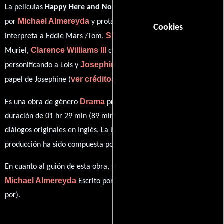
La películas
Happy Here and Now
del año 2002, está dirigida
Michael Almereyda
Karl Geary
por
y protagonizada por
quien
Cookies
Shalom Harlow
interpreta a Eddie Mars /Tom,
en el papel de
Clarence Williams III
Ally Sheedy
Muriel,
como Bill,
Josephine Martin
personificando a Lois y
desempeñando el
ver créditos completos
papel de Josephine (
).
Drama
Es una obra de género
producida en EE.UU.. Con una
duración de 01 hr 29 min (89 minutos), esta película tiene
diálogos originales en
Inglés
. La banda sonora para esta
David Julyan
producción ha sido compuesta por
.
En cuanto al guión de esta obra, se encuentra a cargo de
Michael Almereyda
Michael Almereyda
Escrito por
(Escrito
por).