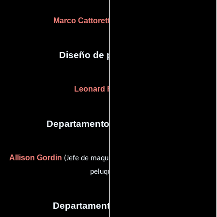
Marco Cattoretti
Luca Mosca
y
Diseño de producción
Leonard R. Spears
Departamento de maquillaje
Allison Gordin
Lisa Lambert
(Jefe de maquillaje) y
(Jefe de
peluqueros)
Departamento de musica