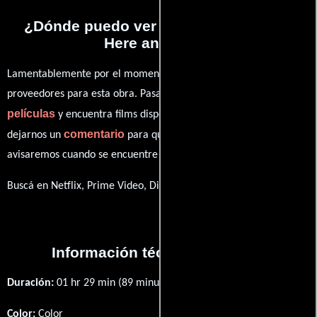
¿Dónde puedo ver la películas Happy
Here and Now?
Lamentablemente por el momento no contamos con enlaces a
proveedores para esta obra. Pasa por nuestro catálogo de
películas
y encuentra films disponibles. También puedes
comentario
dejarnos un
para que le demos prioridad y te
avisaremos cuando se encuentre disponible
Buscá en Netflix, Prime Video, Disney+
Información técnica y general
Duración:
01 hr 29 min (89 minutos) .
Color:
Color