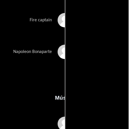
Chad Rose
Fire captain
Billy Slaughter
Napoleon Bonaparte
Música
David Julyan