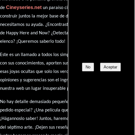
Cineyseries.net
de
un paraíso cinéfilo completo. Queremos
construir juntos la mejor base de datos cinematográfica, pero
necesitamos su ayuda. ¿Encontraste algún dato faltante en la ficha
de Happy Here and Now? ¿Detectaste algún error en la sinopsis o el
elenco? ¡Queremos saberlo todo!
Este es un llamado a todos los simpatizantes del cine: contribuyan
con sus conocimientos, aporten sus descubrimientos y compartan
No
Aceptar
esas joyas ocultas que solo los verdaderos fanáticos conocen. Sus
opiniones y sugerencias son el ingrediente secreto que hará de
nuestra web un lugar insuperable para los amantes del celuloide.
No hay detalle demasiado pequeño ni opinión insignificante. ¿Algún
pedido especial? ¿Una película que sueñas con ver reseñada?
¡Hágannoslo saber! Juntos, haremos de esta comunidad el epicentro
caja de comentarios
del séptimo arte. ¡Dejen sus reseña en la
y