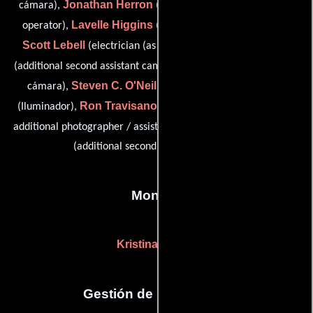
Jonathan Herron
cámara),
(Steadicam operator / camera
Lavelle Higgins
R.
operator),
(Asistente de electricidad),
Scott Lebell
Lisa Lengyel
(electrician (as Scott Lebell)),
Ian Lynch
(additional second assistant camera),
(Asistente de
Steven C. O'Neill
Mark Toups
cámara),
(Iluminador),
Ron Travisano
(Iluminador),
(additional assistant camera /
Lynda Vincent
additional photographer / assistant camera) y
(additional second assistant camera)
Montaje
Kristina Boden
Gestión de producción