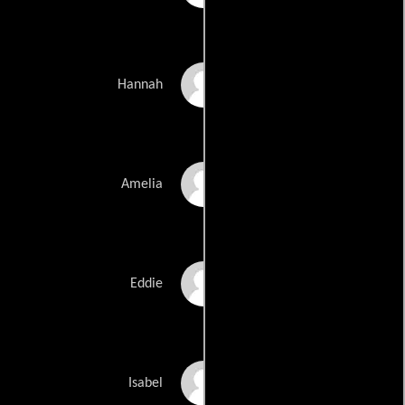
Gloria Reuben
Hannah
Liane Balaban
Amelia
David Arquette
Eddie
Isabel Gillies
Isabel