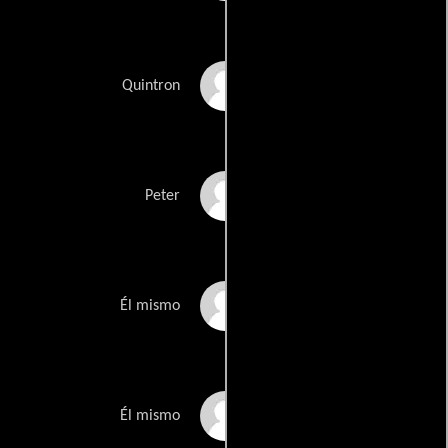
Quintron
Quintron
Nic Ratner
Peter
John Sinclair
Él mismo
Ernie K-Doe
Él mismo