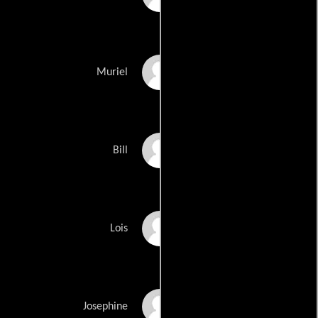
Shalom Harlow
Muriel
Clarence Williams III
Bill
Ally Sheedy
Lois
Josephine Martin
Josephine