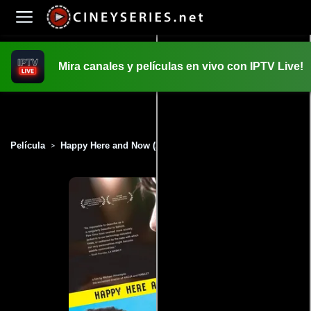
Mira canales y películas en vivo con IPTV Live!
INICIO
PELICULAS
Película
Happy Here and Now (2002)
>