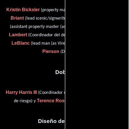
Kristin Bicksler
Gail
(property master (as Kristen Bicksler)),
Briant
Cleta Elaine Ellington
(lead scenic/signwriter),
Sidney J.
(assistant property master (as Cleta Ellington)),
Lambert
Vince
(Coordinador del departamento artístico),
LeBlanc
Eric William
(lead man (as Vince Le Blanc)) y
Pierson
(De vestuario)
Dobles
Harry Harris III
Chad Rose
(Coordinador de dobles),
(Doble
Terence Rosemore
de riesgo) y
( Dobles de chófer)
Diseño de vestuario