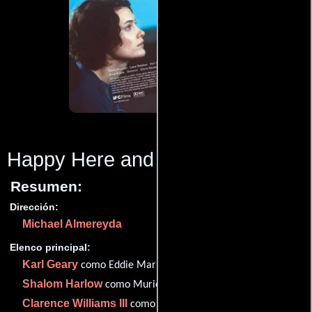
Happy Here and Now
(2002)
Resumen:
Dirección:
Michael Almereyda
Elenco principal:
Karl Geary
como Eddie Mars /Tom
Shalom Harlow
como Muriel
Clarence Williams III
como Bill