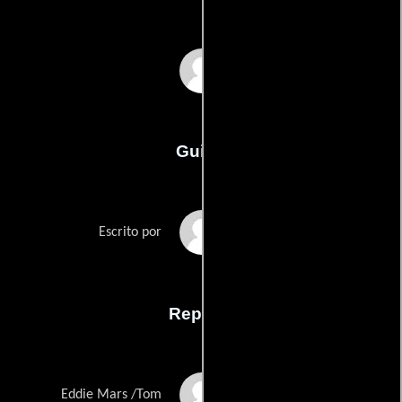
Michael Almereyda
Guión
Michael Almereydas
Escrito por
Reparto
Karl Geary
Eddie Mars /Tom