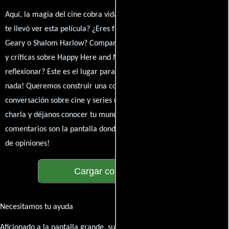
Aquí, la magia del cine cobra vida a través de tus opiniones. ¿Qué
te llevó ver esta película? ¿Eres fan de Michael Almereyda, Karl
Geary o Shalom Harlow? Comparte tus pensamientos, emociones
y críticas sobre Happy Here and Now. ¿Te hizo reír, llorar o
reflexionar? Este es el lugar para expresarlo. ¡No te guardes
nada! Queremos construir una comunidad apasionada donde la
conversación sobre cine y series nunca se detenga. Únete a la
charla y déjanos conocer tu mundo cinematográfico. ¡Los
comentarios son la pantalla donde se proyecta nuestra diversidad
de opiniones!
Cargar comentarios
Necesitamos tu ayuda
Aficionado a la pantalla grande, su participación es clave para hacer