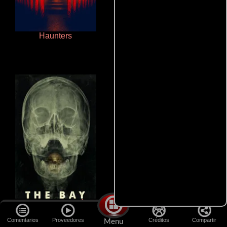
Haunters
Polarized
Terror en la bahía
Que Viaje Con Papa!
Comentarios
Proveedores
Créditos
Compartir
Menu