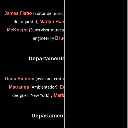
James Flatto
Isobel Griffiths
(Editor de música),
(Contratista
Martyn Harry
Tracy
de orquesta),
(music arranger),
McKnight
Steve Orchard
(Supervisor musical),
(music mix
Bruce White
engineer) y
(Viola)
Departamento de vestuario
Dana Embree
Dena
(assistant costume designer / costumer),
Matranga
Eden Miller
(Ambientador),
(assistant costume
Mariana Vera
designer: New York) y
(wardrobe intern)
Departamento de reparto