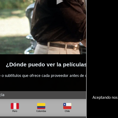
¿Dónde puedo ver la películas Havana?
 subtítulos que ofrece cada proveedor antes de comprar, alquilar o 
cia
Aceptando nos 
Perú
Colombia
Chile
Ecuador
Bo