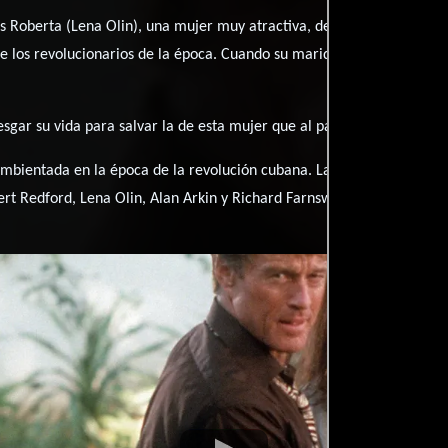
 Roberta (Lena Olin), una mujer muy atractiva, de la cual se siente
los revolucionarios de la época. Cuando su marido es asesinado, ell
sgar su vida para salvar la de esta mujer que al parecer es el gran 
bientada en la época de la revolución cubana. La película cuenta co
ert Redford, Lena Olin, Alan Arkin y Richard Farnsworth.