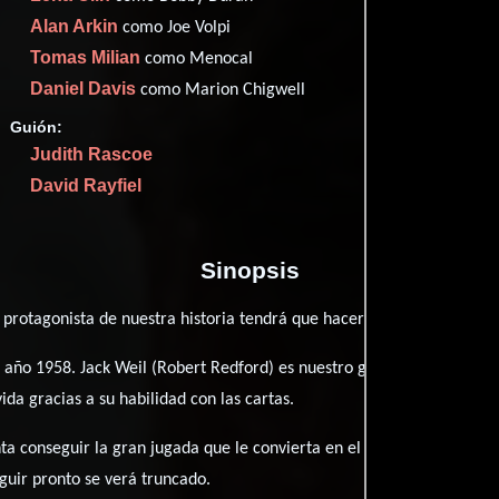
Alan Arkin
como Joe Volpi
Tomas Milian
como Menocal
Daniel Davis
como Marion Chigwell
Proveedores
Guión:
Judith Rascoe
David Rayfiel
Sinopsis
protagonista de nuestra historia tendrá que hacer frente a lo que d
l año 1958. Jack Weil (Robert Redford) es nuestro gran protagonista.
da gracias a su habilidad con las cartas.
nta conseguir la gran jugada que le convierta en el número uno, algo
guir pronto se verá truncado.