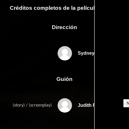
Créditos completos de la película Havana
Dirección
Sydney Pollack
Guión
Judith Rascoes
(story) / (screenplay)