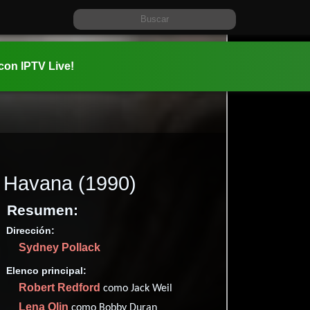
 con IPTV Live!
Havana
(1990)
Resumen:
Dirección:
Información:
Sydney Pollack
1990-12-1
02 hr 24 m
Elenco principal:
Romance
Robert Redford
como Jack Weil
1 nominacio
Lena Olin
como Bobby Duran