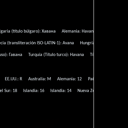
lgaria (título búlgaro):
Хавана
Alemania:
Havanna
Dinamarca:
cia (transliteración ISO-LATIN-1):
Avana
Hungría:
Havanna
Per
uso):
Гавана
Turquía (Título turco):
Havana
Título original:
Hava
EE.UU.: R
Australia: M
Alemania: 12
Países Bajos: 12
Po
el Sur: 18
Islandia: 16
Islandia: 14
Nueva Zelanda: R13
Can