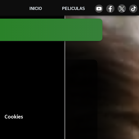
INICIO
PELICULAS
4
Cookies
in (144 minutos).
Drama
Guerra
,
y
.
nes