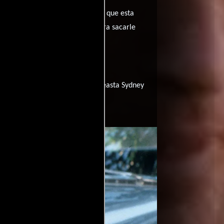
 enamorado. El gran problema es que esta
a es secuestrada y torturada para sacarle
amor de su vida.
n la dirección del talentoso cineasta Sydney