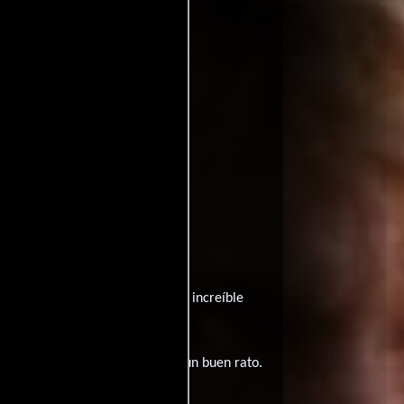
esencadena su prohibida pasión.
 Se trata de un hombre que es un increíble
 que trata de lograr desde hace un buen rato.