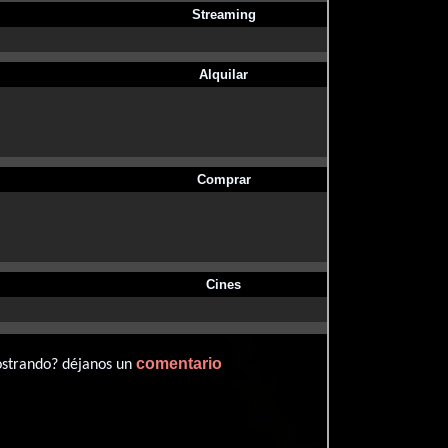
Streaming
Alquilar
Comprar
Cines
comentario
ostrando? déjanos un