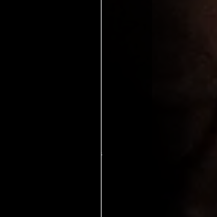
Havana
España:
Habana
ú:
Havana
Polonia:
Hawana
na
rtugal: M/12
Suecia: 11
adá: 18+
Francia: Tous publics