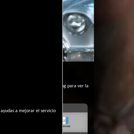
contratar un servicio de streming para ver la
ayudas a mejorar el servicio
livia
Venezuela
Guatemala
Rep. Dom.
Uruguay