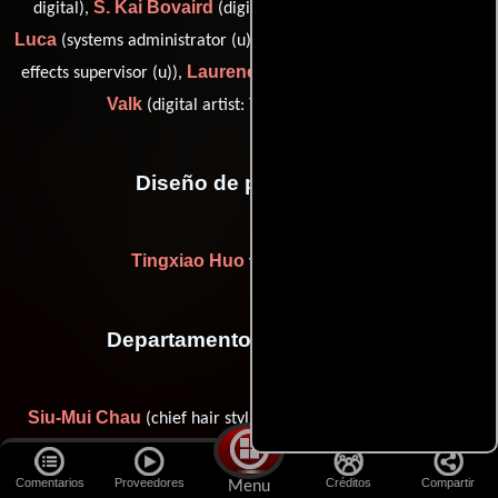
S. Kai Bovaird
Ben De
digital),
(digital effects artist (u)),
Luca
Chris Godfrey
(systems administrator (u)),
(on-set visual
Laurence Lok
Kristi
effects supervisor (u)),
(roto artist (u)) y
Valk
(digital artist: The Orphanage (u))
Diseño de producción
Tingxiao Huo
Zhenzhou Yi
y
Departamento de maquillaje
Siu-Mui Chau
Lee-Na
(chief hair stylist (as Chau Siu Mui)),
Kwan
Tam Ying Kwan
(chief makeup artist (as Lee Na Kwan)),
Shul Niu
Ji Wei-Hua
(Estilista),
(Asistente de estilista),
Comentarios
Proveedores
Créditos
Compartir
Menu