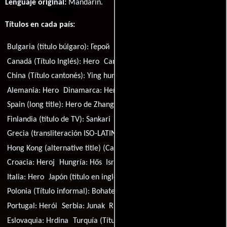
Lenguaje original:
Mandarín
.
Títulos en cada país:
Bulgaria (título búlgaro):
Герой
Brasil:
Herói
Canadá (Título Inglés):
Hero
Canadá (Título francés):
Héros
China (Título cantonés):
Ying hung
República Checa:
Hrdina
Alemania:
Hero
Dinamarca:
Hero
Estonia:
Kangelane
Spain (long title):
Hero de Zhang Yimou
Finlandia:
Hero
Finlandia (título de TV):
Sankari
Francia:
Hero
Grecia (transliteración ISO-LATIN-1):
Iroas
Grecia:
Ήρωας
Hong Kong (alternative title) (Cantonese title):
Ying hung
Croacia:
Heroj
Hungría:
Hős
Israel (Título hebreo):
Gibor
Italia:
Hero
Japón (título en inglés):
Hero
Letonia:
Varonis
Polonia (Título informal):
Bohater
Polonia:
Hero
Portugal:
Herói
Serbia:
Junak
Rusia:
Герой
Suecia:
Hero
Eslovaquia:
Hrdina
Turquía (Título turco):
Kahraman