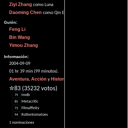
Ziyi Zhang
como Luna
Daoming Chen
como Qin Emperor
Guión:
Feng Li
Bin Wang
Yimou Zhang
Información:
2004-09-09
01 hr 39 min (99 minutos).
Aventura
Acción
Historia
,
y
.
✮83
(35232 votos)
Imdb
79
Metacritic
85
Filmaffinity
73
Rottentomatoes
94
1 nominaciones