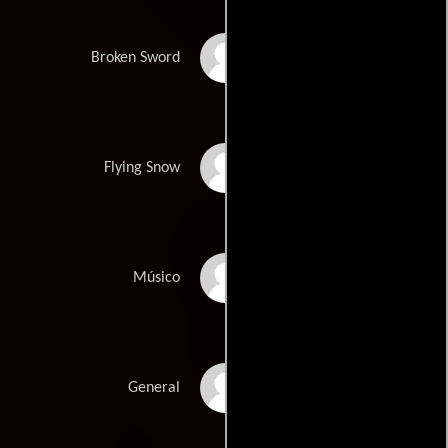
James Sie
Broken Sword
Elizabeth Sung
Flying Snow
Shou Xin Wang
Músico
Chang Xiao Yang
General