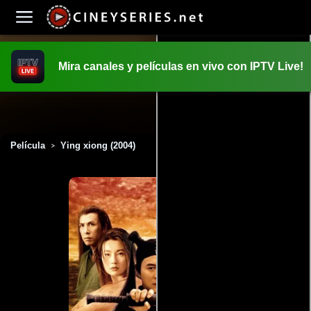
Mira canales y películas en vivo con IPTV Live!
INICIO
PELICULAS
Película
Ying xiong (2004)
>