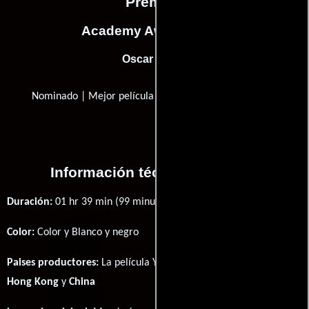
Premios
Academy Awards, USA
Oscar (2003)
Nominado | Mejor película de lengua extranjera
Información técnica y general
Duración:
01 hr 39 min (99 minutos) .
Color:
Color y Blanco y negro
Paises productores:
La película Ying xiong fué producida en
Hong Kong
y
China