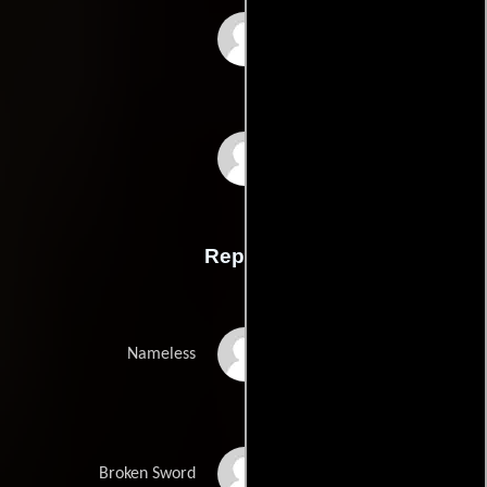
Bin Wangs
Yimou Zhangs
Reparto
Jet Li
Nameless
Tony Chiu Wai Leung
Broken Sword