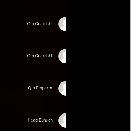
Hua Cao
Qin Guard #2
Heizi
Qin Guard #1
James Hong
Qin Emperor
Ma Wen Hua
Head Eunuch