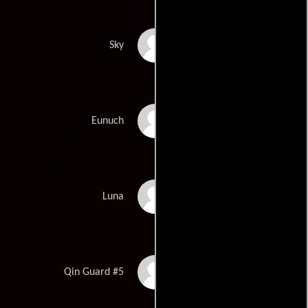
Bruce Locke
Sky
Jin Ming
Eunuch
Angela Oh
Luna
Peng Qiang
Qin Guard #5