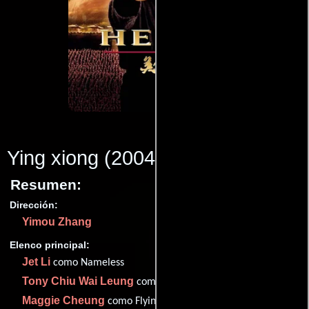
Ying xiong
(2004)
Resumen:
Dirección:
Yimou Zhang
Elenco principal:
Jet Li
como Nameless
Tony Chiu Wai Leung
como Broken Sword
Maggie Cheung
como Flying Snow