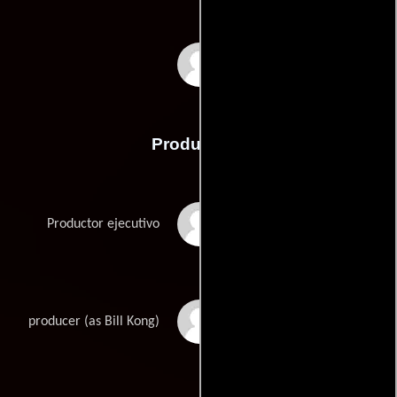
Dun Tan
Producción
Shoufang Dou
Productor ejecutivo
William Kong
producer (as Bill Kong)