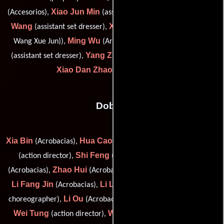
Xiao Jun Min
Jia Ren
(Accesorios),
(assistant to sketch artist),
Wang
Xue Jun Wang
(assistant set dresser),
(draftsman (as
Ming Wu
Liu Yi
Wang Xue Jun)),
(Artista del guión gráfico),
Yang Zhan Yi
(assistant set dresser),
(assistant set dresser) y
Xiao Dan Zhao
(Jefe de utilería)
Dobles
Xia Bin
Hua Cao
Siu-Tung Ching
(Acrobacias),
(Acrobacias),
Shi Feng
Wen Biao Hu
(action director),
(Acrobacias),
Zhao Hui
Feng Iang
(Acrobacias),
(Acrobacias),
(Acrobacias),
Li Fang Jin
Li Lei
Cai Li
(Acrobacias),
(Acrobacias),
(action
Li Ou
Huang Tao
choreographer),
(Acrobacias),
(Acrobacias),
Wei Tung
Wen Hua Wang
(action director),
(Acrobacias),