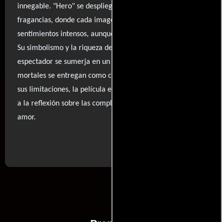
innegable. "Hero" se despliega como un anuncio de
fragancias, donde cada imagen es una evocación de
sentimientos intensos, aunque a veces parezca distante.
Su simbolismo y la riqueza de su producción hacen que el
espectador se sumerja en un mundo donde las heridas
mortales se entregan como cartas de amor. A pesar de
sus limitaciones, la película es un deleite visual que invita
a la reflexión sobre las complejidades de la guerra y el
amor.
..ver fuentes