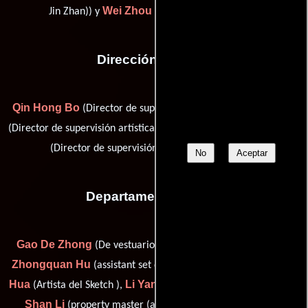
Wei Zhou
Jin Zhan)) y
(Asistente de dirección)
Dirección artística
Qin Hong Bo
Zhong Han
(Director de supervisión artística),
Tingxiao Huo
Liu Yong Qi
(Director de supervisión artística),
,
Bin Zhao
(Director de supervisión artística) y
No
Aceptar
Departamento de arte
Gao De Zhong
Liu Jin Guo
(De vestuario),
(De vestuario),
Zhongquan Hu
Yi
(assistant set dresser (as Hu Zhong Quan)),
Hua
Li Yan Lai
Ming-
(Artista del Sketch ),
(Artista del Sketch ),
Shan Li
Guang Lu
(property master (as Ming Shan Li)),