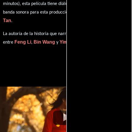
minutos), esta película tiene diálogos originales en
Mandarín
. La
Dun
banda sonora para esta producción ha sido compuesta por
Tan
.
La autoría de la historia que narra esta obra está compartida
Feng Li
Bin Wang
Yimou Zhang
entre
,
y
.