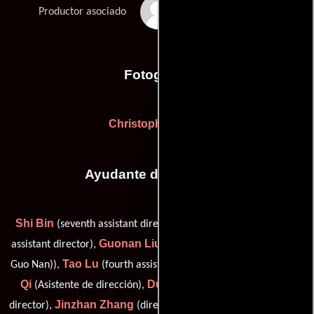
Zhenyan Zhang
Productor asociado
Fotografia
Christopher Doyle
Ayudante de dirección
Shi Bin
Xiaoyang Chang
(seventh assistant director),
(fifth
Guonan Liu
assistant director),
(third assistant director (as Liu
Tao Lu
Huan
Guo Nan)),
(fourth assistant director (as Lu Tao)),
Qi
Du Ming Xiang
(Asistente de dirección),
(sixth assistant
Jinzhan Zhang
director),
(director: battle sequences (as Zhang