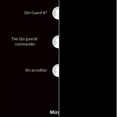
Zhang Yi
Qin Guard #7
The Qin guards'
Yakun Zhang
commander
Tielin Zhang
Sin acreditar
Música