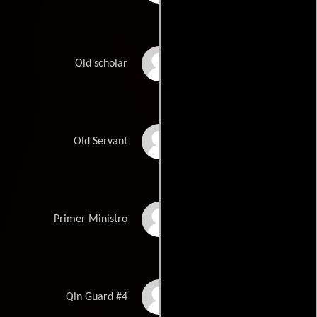
Zhongyuan Liu
Old scholar
Tianyong Zheng
Old Servant
Yan Qin
Primer Ministro
Xia Bin
Qin Guard #4