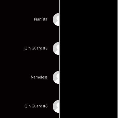
Xu Kuang Hua
Pianista
Li Lei
Qin Guard #3
Emil Lin
Nameless
Jie Liu
Qin Guard #6