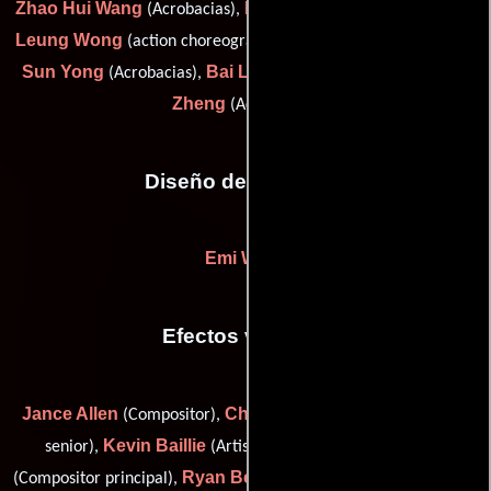
Zhao Hui Wang
Li Wei
Jack Wai-
(Acrobacias),
(Acrobacias),
Leung Wong
Din Yong
(action choreographer),
(Acrobacias),
Sun Yong
Bai Lin Yuh
Xin Xin
(Acrobacias),
(Acrobacias) y
Zheng
(Acrobacias)
Diseño de vestuario
Emi Wada
Efectos visuales
Jance Allen
Charlie Armstrong
(Compositor),
(Compositor
Kevin Baillie
Aaron Barclay
senior),
(Artista digital),
Ryan Beadle
Chris Bone
(Compositor principal),
(digital I/O),