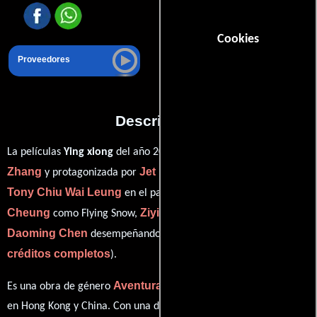
Cookies
Proveedores
Descripción
Yimou
La películas
Ying xiong
del año 2004, está dirigida por
Zhang
Jet Li
y protagonizada por
quien interpreta a Nameless,
Tony Chiu Wai Leung
Maggie
en el papel de Broken Sword,
Cheung
Ziyi Zhang
como Flying Snow,
personificando a Luna y
Daoming Chen
ver
desempeñando el papel de Qin Emperor (
créditos completos
).
Aventura
Acción
Historia
Es una obra de género
,
e
producida
en Hong Kong y China. Con una duración de 01 hr 39 min (99