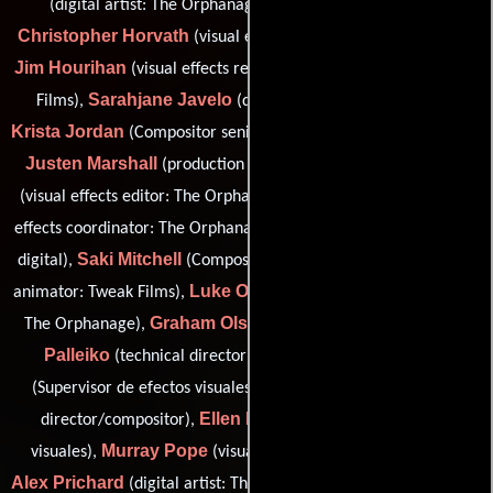
Jesse Ho
(digital artist: The Orphanage),
(Animador),
Christopher Horvath
(visual effects supervisor: Tweak Films),
Jim Hourihan
(visual effects research and development: Tweak
Sarahjane Javelo
Films),
(digital paint/rotoscope artist),
Krista Jordan
Keith Leung
(Compositor senior),
(wires artist),
Justen Marshall
Ian McCamey
(production programmer),
Yvette Memory
(visual effects editor: The Orphanage),
(visual
Lori C. Miller
effects coordinator: The Orphanage),
(Compositor
Saki Mitchell
Cliff Mueller
digital),
(Compositor digital),
(lead
Luke O'Byrne
animator: Tweak Films),
(visual effects producer:
Graham Olsen
Scott
The Orphanage),
(Compositor digital),
Palleiko
Guoyu Pan
(technical director: Tweak Films),
JaeWook Park
(Supervisor de efectos visuales),
(technical
Ellen Poon
director/compositor),
(Supervisor de efectos
Murray Pope
visuales),
(visual effects executive producer),
Alex Prichard
Dane Rapaport
(digital artist: The Orphanage),