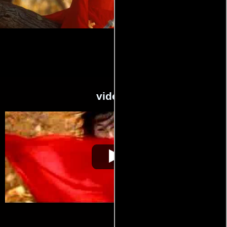
videos
Ying xiong
Video de la película Ying xiong
2004-09-09