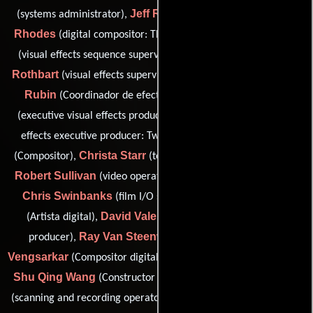
Jeff Renton
Aaron
(systems administrator),
(3D animator),
Rhodes
Michael Root
(digital compositor: The Orphanage),
Jonathan
(visual effects sequence supervisor: Tweak Films),
Rothbart
Danielle
(visual effects supervisor: The Orphanage),
Rubin
Marc Sadeghi
(Coordinador de efectos visuales),
Richard Schlein
(executive visual effects producer),
(visual
Pheng Sisopha
effects executive producer: Tweak Films),
Christa Starr
(Compositor),
(technical director: Tweak Films),
Robert Sullivan
(video operations supervisor: Animal Logic),
Chris Swinbanks
Ryan Tudhope
(film I/O supervisor),
David Valentin
(Artista digital),
(visual effects associate
Ray Van Steenwyk
Sandeep
producer),
(Animador),
Vengsarkar
Carl Walters
(Compositor digital),
(Artista digital),
Shu Qing Wang
Frederick Wolff
(Constructor de modelos),
George Zwier
(scanning and recording operator),
(Compositor