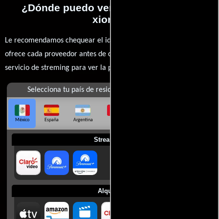
¿Dónde puedo ver la películas Ying
xiong?
Le recomendamos chequear el idioma, doblaje o subtítulos que
ofrece cada proveedor antes de comprar, alquilar o contratar un
servicio de streming para ver la películas.
Selecciona tu país de residencia
México
España
Argentina
Perú
Colombia
Chile
Ecuador
Streaming
Alquilar