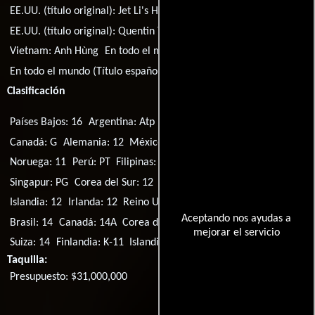
EE.UU. (título original):
Jet Li's Hero
EE.UU. (título original):
Quentin Tarantino Presents Hero
Vietnam:
Anh Hùng
En todo el mundo (Título de Inglés):
Hero
En todo el mundo (Título español):
Héroe
Título original:
Hero
Clasificación
Países Bajos: 16
Argentina: Atp
Australia: M
Canadá: PG
Canadá: G
Alemania: 12
México: B
Países Bajos: 12
Noruega: 11
Perú: PT
Filipinas: PG-13
Portugal: M/12
Singapur: PG
Corea del Sur: 12
Suecia: 11
Suiza: 10
Francia: U
Islandia: 12
Irlanda: 12
Reino Unido: 12A
EE.UU.: PG-13
Aceptando nos ayudas a
Brasil: 14
Canadá: 14A
Corea del Sur: 15
Países Bajos: 6
mejorar el servicio
Suiza: 14
Finlandia: K-11
Islandia: L
Malasia: 18SG
España: 13
Taquilla:
Presupuesto: $31,000,000