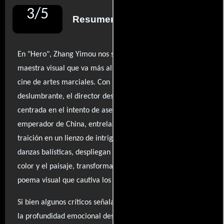
3
/
5
Resumen de reseñas
En "Hero", Zhang Yimou nos sumerge en una obra
maestra visual que va más allá de las convenciones del
cine de artes marciales. Con una producción
deslumbrante, el director despliega una narrativa épica
centrada en el intento de asesinato del primer
emperador de China, entrelazando amor, lealtad y
traición en un lienzo de intrigas. Las peleas, que parecen
danzas balísticas, despliegan un uso impresionante del
color y el paisaje, transformando cada escena en un
poema visual que cautiva los sentidos.
Si bien algunos críticos señalan que la película carece de
la profundidad emocional deseada, su belleza estética es