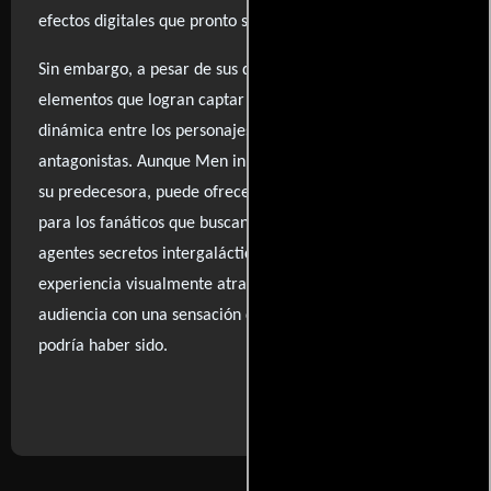
efectos digitales que pronto se vuelven cansinos.
Sin embargo, a pesar de sus defectos evidentes, hay
elementos que logran captar la atención, como la
dinámica entre los personajes y la inclusión de nuevos
antagonistas. Aunque Men in Black II no logra superar a
su predecesora, puede ofrecer un entretenimiento ligero
para los fanáticos que buscan revivir el mundo de los
agentes secretos intergalácticos. Así, se convierte en una
experiencia visualmente atractiva, pero que deja a la
audiencia con una sensación de insatisfacción por lo que
podría haber sido.
..ver fuentes