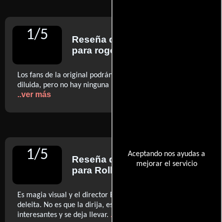
1
/
5
Reseña de
Roger Ebert
para rogerebert.com
Los fans de la original podrán disfrutarla de manera
diluida, pero no hay ninguna necesidad de que exista (...)
..ver más
1
/
5
Aceptando nos ayudas a
Reseña de
Peter Travers
mejorar el servicio
para Rolling Stone
Es magia visual y el director Barry Sonnenfeld (...) se
deleita. No es que la dirija, es que la carga de cosas
..ver más
interesantes y se deja llevar.