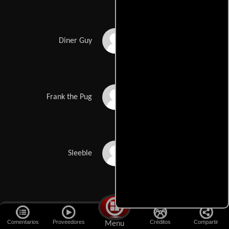
Philip Goodwin
Diner Guy
Tim Blaney
Frank the Pug
Greg Ballora
Sleeble
Carl J. Johnson
Gleeble
Comentarios
Proveedores
Créditos
Compartir
Menu