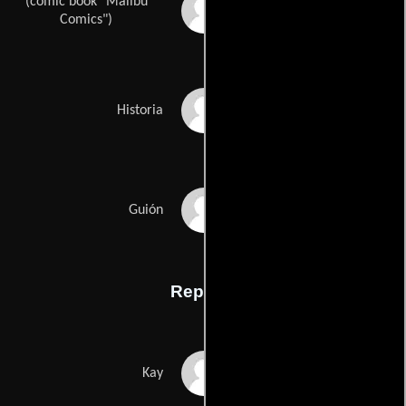
(comic book "Malibu
Lowell Cunninghams
Comics")
Robert Gordons
Historia
Barry Fanaros
Guión
Reparto
Tommy Lee Jones
Kay