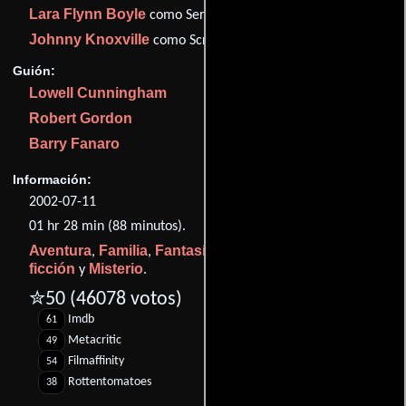
Lara Flynn Boyle
como Serleena
Johnny Knoxville
como Scrad
Guión:
Lowell Cunningham
Robert Gordon
Barry Fanaro
Información:
2002-07-11
01 hr 28 min (88 minutos).
Aventura
Familia
Fantasía
Comedia
Acción
Ciencia
,
,
,
,
,
ficción
Misterio
y
.
✮50
(46078 votos)
Imdb
61
Metacritic
49
Filmaffinity
54
Rottentomatoes
38