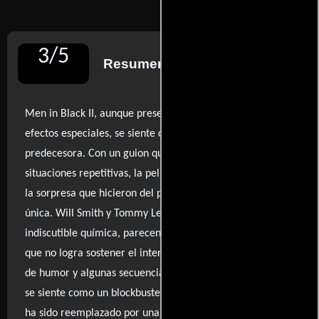
3
/
5
Resumen de reseñas
Men in Black II, aunque presenta una explosión visual de
efectos especiales, se siente como una sombra de su
predecesora. Con un guion que abusa de referencias y
situaciones repetitivas, la película carece de la frescura y
la sorpresa que hicieron del primer filme una experiencia
única. Will Smith y Tommy Lee Jones, a pesar de su
indiscutible química, parecen ir a la deriva en una trama
que no logra sostener el interés. Aunque hay momentos
de humor y algunas secuencias entretenidas, la película
se siente como un blockbuster sin alma, donde el ingenio
ha sido reemplazado por una serie de gags predecibles y