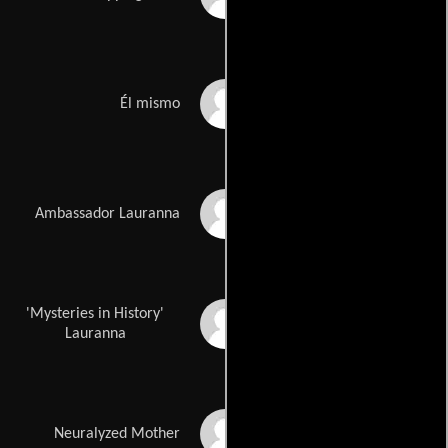
Peter Graves
Él mismo
Linda Kim
Ambassador Lauranna
'Mysteries in History'
Paige Brooks
Lauranna
Stephanie Kemp
Neuralyzed Mother