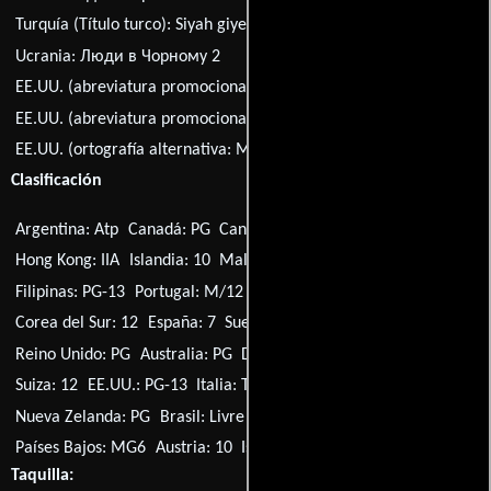
Turquía (Título turco):
Siyah giyen adamlar II
Ucrania:
Люди в Чорному 2
EE.UU. (abreviatura promocional):
MIB 2
EE.UU. (abreviatura promocional):
MIIB
EE.UU. (ortografía alternativa:
Men in Black 2
Clasificación
Argentina: Atp
Canadá: PG
Canadá: G
Alemania: 12
Hong Kong: IIA
Islandia: 10
Malasia: U
Noruega: 11
Filipinas: PG-13
Portugal: M/12
Singapur: PG
Corea del Sur: 12
España: 7
Suecia: 11
Suiza: 10
Reino Unido: PG
Australia: PG
Dinamarca: 11
Francia: U
Suiza: 12
EE.UU.: PG-13
Italia: T
Rusia: 12+
Nueva Zelanda: PG
Brasil: Livre
Finlandia: K-11
Sudáfrica: PG
Países Bajos: MG6
Austria: 10
Islandia: LH
Taquilla: