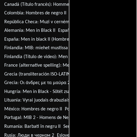
Canadá (Título francés):
Hommes en noir II
Colombia:
Hombres de negro II
República Checa:
Muzi v cerném 2
Alemania:
Men in Black 2
Alemania:
Men in Black II
España:
Hombres de negro II
España:
Men in black II (Hombres de negro II)
Finlandia:
MIB: miehet mustissa 2
Finlandia (Título de video):
Men in Black II: miehet mustissa II
France (alternative spelling):
Men in Black 2
Grecia (transliteración ISO-LATIN-1):
Oi andres me ta mavra II
Grecia:
Οι άνδρες με τα μαύρα 2
Croacia:
Ljudi u crnom 2
Hungría:
Men in Black - Sötét zsaruk 2.
Lituania:
Vyrai juodais drabuziais II
México:
Hombres de negro II
Polonia:
Faceci w czerni II
Portugal:
MIB 2 - Homens de Negro II
Rumania:
Barbati în negru II
Serbia:
Ljudi u crnom 2
Rusia:
Люди в черном 2
Eslovenia:
Mozje v crnem 2