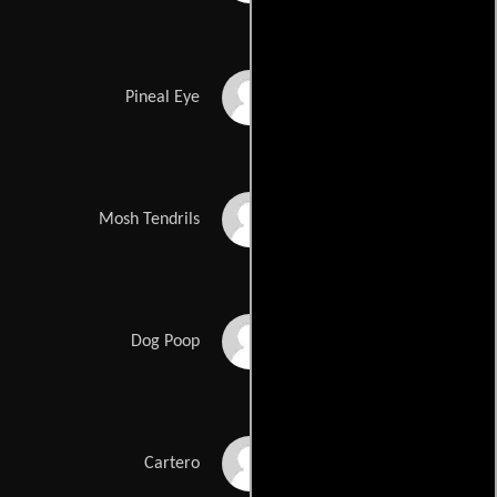
Kevin Grevioux
Pineal Eye
Derek Mears
Mosh Tendrils
Sonny Tipton
Dog Poop
John Richardson
Cartero