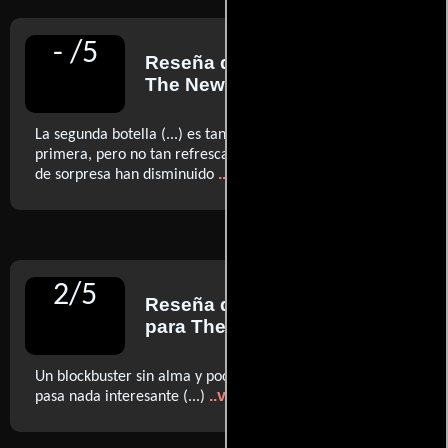
-
/
5
Reseña de
A. O. Scott
para
The New York Times
La segunda botella (...) es tan burbujeante como la
primera, pero no tan refrescante. El placer y la sensación
..ver más
de sorpresa han disminuido
2
/
5
Reseña de
Peter Bradshaw
para The Guardian
Un blockbuster sin alma y poco inspirado en el que no
..ver más
pasa nada interesante (...)