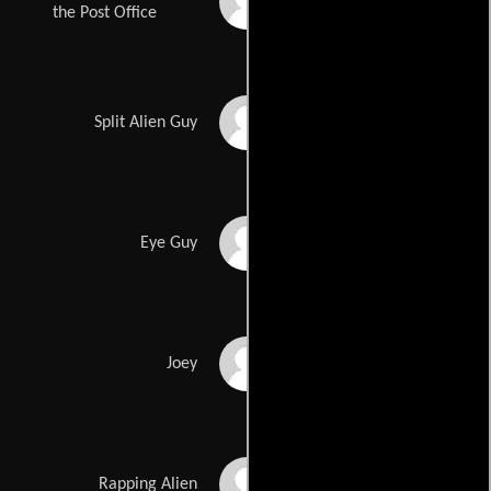
Chloe Sonnenfeld
the Post Office
John Andrew Berton
Split Alien Guy
Jr.
William E. Jackson
Eye Guy
Doug Jones
Joey
Biz Markie
Rapping Alien