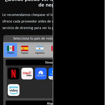
de negro II?
Le recomendamos chequear el idioma, doblaje o subtítulos que
ofrece cada proveedor antes de comprar, alquilar o contratar un
servicio de streming para ver la películas.
Selecciona tu país de residencia
México
España
Argentina
Perú
Colombia
Chile
Ecuador
Streaming
Alquilar