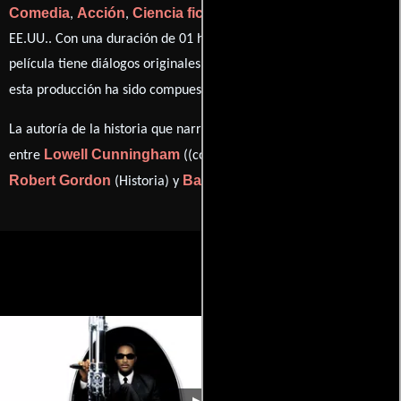
Comedia
Acción
Ciencia ficción
Misterio
,
,
y
producida en
EE.UU.. Con una duración de 01 hr 28 min (88 minutos), esta
película tiene diálogos originales en
Inglés
. La banda sonora para
Danny Elfman
esta producción ha sido compuesta por
.
La autoría de la historia que narra esta obra está compartida
Lowell Cunningham
entre
((comic book "Malibu Comics")),
Robert Gordon
Barry Fanaro
(Historia) y
(Guión).