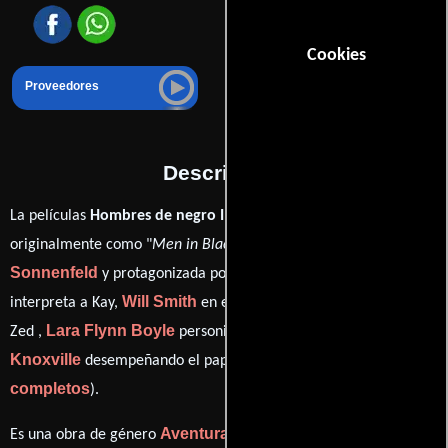
Cookies
Proveedores
Descripción
La películas
Hombres de negro II
del año 2002, conocida
Barry
originalmente como "
Men in Black II
", está dirigida por
Sonnenfeld
Tommy Lee Jones
y protagonizada por
quien
Will Smith
Rip Torn
interpreta a Kay,
en el papel de Jay,
como
Lara Flynn Boyle
Johnny
Zed ,
personificando a Serleena y
Knoxville
ver créditos
desempeñando el papel de Scrad (
completos
).
Aventura
Familia
Fantasía
Es una obra de género
,
,
,