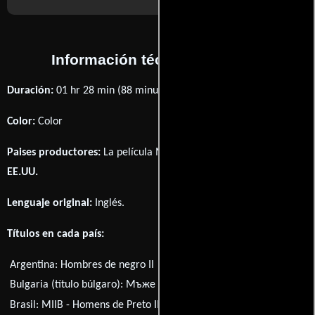
Información técnica y general
Duración:
01 hr 28 min (88 minutos) .
Color:
Color
Paises productores:
La película Men in Black II fué producida en
EE.UU.
Lenguaje original:
Inglés
.
Títulos en cada país:
Argentina:
Hombres de negro II
Austria:
Men in Black II
Bulgaria (título búlgaro):
Мъже в черно 2
Brasil:
MIIB - Homens de Preto II