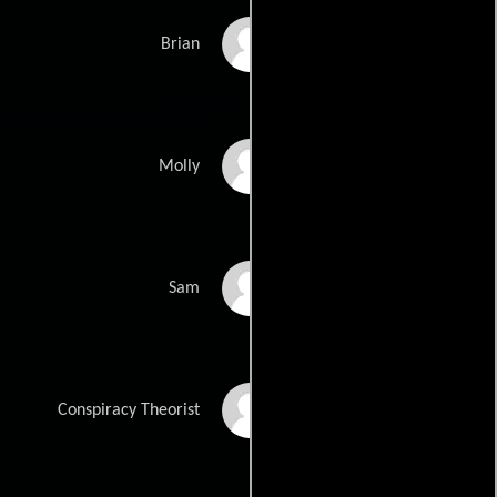
Jason Trost
Brian
Tallay Wickham
Molly
Coy Jandreau
Sam
Michael Gupta
Conspiracy Theorist