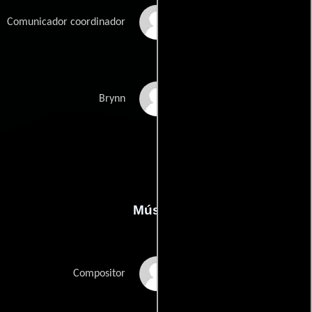
Ryan Gibson
Comunicador coordinador
Kate Avery
Brynn
Música
Tori Letzler
Compositor