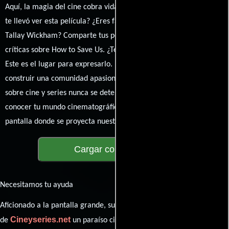
Aquí, la magia del cine cobra vida a través de tus opiniones. ¿Qué
te llevó ver esta película? ¿Eres fan de Jason Trost, Jason Trost o
Tallay Wickham? Comparte tus pensamientos, emociones y
críticas sobre How to Save Us. ¿Te hizo reír, llorar o reflexionar?
Este es el lugar para expresarlo. ¡No te guardes nada! Queremos
construir una comunidad apasionada donde la conversación
sobre cine y series nunca se detenga. Únete a la charla y déjanos
conocer tu mundo cinematográfico. ¡Los comentarios son la
pantalla donde se proyecta nuestra diversidad de opiniones!
Cargar comentarios
Necesitamos tu ayuda
Aficionado a la pantalla grande, su participación es clave para hacer
Cineyseries.net
de
un paraíso cinéfilo completo. Queremos