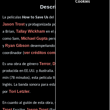
Cookies
Descripción
La películas
How to Save Us
del año 2014, está dirigida por
Jason Trost
Jason Trost
y protagonizada por
quien interpreta
Tallay Wickham
Coy Jandreau
a Brian,
en el papel de Molly,
Michael Gupta
como Sam,
personificando a Conspiracy Theorist
Ryan Gibson
y
desempeñando el papel de Comunicador
ver créditos completos
coordinador (
).
Terror
Drama
Ciencia ficción
Es una obra de género
,
y
producida en EE.UU. y Australia. Con una duración de 01 hr 18
min (78 minutos), esta película tiene diálogos originales en
Inglés
. La banda sonora para esta producción ha sido compuesta
Tori Letzler
por
.
Jason
En cuanto al guión de esta obra, se encuentra a cargo de
Trost
Jason Trost