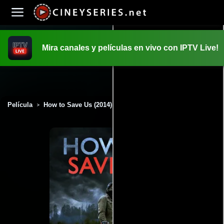
Mira canales y películas en vivo con IPTV Live!
INICIO
PELICULAS
Película
How to Save Us (2014)
>