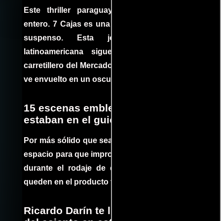
Este thriller paraguayo cautivó al mundo
entero. 7 Cajas es una explosión de acción y
suspenso. Esta joya cinematográfica
latinoamericana sigue la historia de un
carretillero del Mercado 4 de Asunción que se
ve envuelto en un oscuro mundo de crimen
15 escenas emblemáticas que no
estaban en el guion
Por más sólido que sea un guión siempre hay
espacio para que improvisaciones que se dan
durante el rodaje de determinadas escenas
queden en el producto final.
Ricardo Darín te llevará al borde