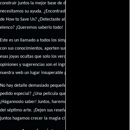
construir juntos la mejor base de datos cinematográfica, pero
necesitamos su ayuda. ¿Encontraste algún dato faltante en la ficha
de How to Save Us? ¿Detectaste algún error en la sinopsis o el
elenco? ¡Queremos saberlo todo!
Este es un llamado a todos los simpatizantes del cine: contribuyan
con sus conocimientos, aporten sus descubrimientos y compartan
esas joyas ocultas que solo los verdaderos fanáticos conocen. Sus
opiniones y sugerencias son el ingrediente secreto que hará de
nuestra web un lugar insuperable para los amantes del celuloide.
No hay detalle demasiado pequeño ni opinión insignificante. ¿Algún
pedido especial? ¿Una película que sueñas con ver reseñada?
¡Hágannoslo saber! Juntos, haremos de esta comunidad el epicentro
caja de comentarios
del séptimo arte. ¡Dejen sus reseña en la
y
juntos hagamos crecer la magia cinematográfica!