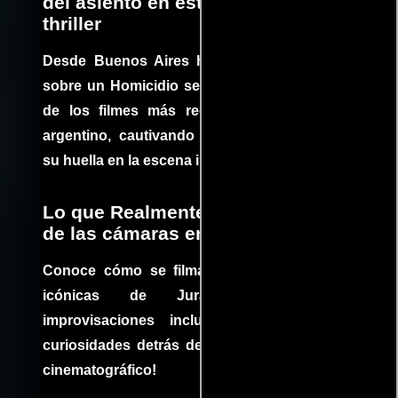
del asiento en este increíble
thriller
Desde Buenos Aires hasta el mundo, Tesis
sobre un Homicidio se ha convertido en uno
de los filmes más recomendados del cine
argentino, cautivando audiencias y dejando
su huella en la escena internacional.
Lo que Realmente Sucedió detrás
de las cámaras en Jurassic Park
Conoce cómo se filmaron algunas escenas
icónicas de Jurassic Park, con
improvisaciones incluidas. ¡Descubre las
curiosidades detrás del rodaje de un clásico
cinematográfico!