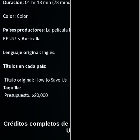
Duración:
01 hr 18 min (78 minutos) .
Color:
Color
Paises productores:
La película How to Save Us fué producida en
EE.UU.
y
Australia
Lenguaje original:
Inglés
.
Títulos en cada país:
Título original:
How to Save Us
Taquilla:
Presupuesto: $20,000
Créditos completos de la película How to Save
Us