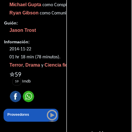
Michael Gupta
como Conspiracy Theorist
Ryan Gibson
como Comunicador coordinador
Guión:
Jason Trost
Información:
2014-11-22
01 hr 18 min (78 minutos).
Terror
Drama
Ciencia ficción
,
y
.
✮59
Imdb
59
Proveedores