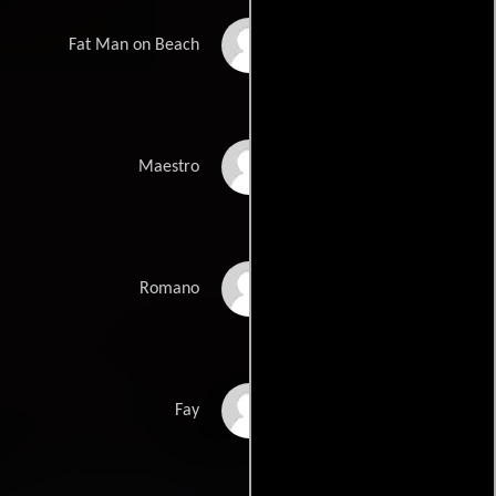
Billy House
Fat Man on Beach
Maida Severn
Maestro
Than Wyenn
Romano
Peg Shirley
Fay