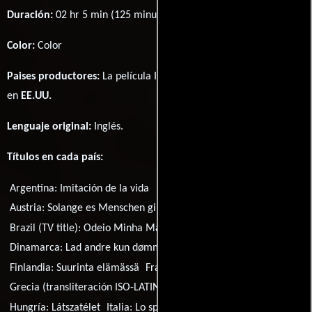
Duración:
02 hr 5 min (125 minutos) .
Color:
Color
Paises productores:
La película Imitation of Life fué producida
en
EE.UU.
Lenguaje original:
Inglés
.
Títulos en cada país:
Argentina:
Imitación de la vida
Austria:
Solange es Menschen gibt
Brasil:
Imitação da Vida
Brazil (TV title):
Odeio Minha Mãe
Dinamarca:
Lad andre kun dømme
España:
Imitación a la vida
Finlandia:
Suurinta elämässä
Francia:
Mirage de la vie
Grecia (transliteración ISO-LATIN-1):
Afti einai i zoi mou
Hungría:
Látszatélet
Italia:
Lo specchio della vita