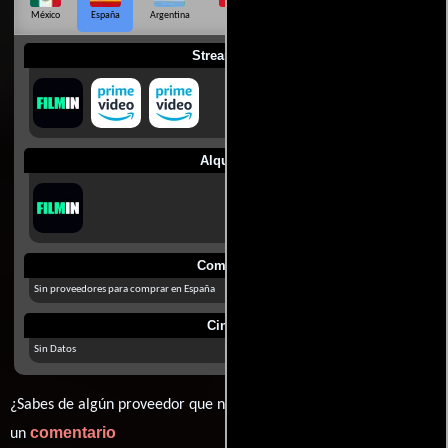
México
España
Argentina
Perú
Colombia
Chile
Ecuador
Streaming
Alquilar
Comprar
Sin proveedores para comprar en España
Cines
Sin Datos
¿Sabes de algún proveedor que no estamos mostrando? déjanos
comentario
un