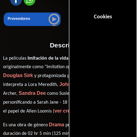
Cookies
Proveedores
Descripción
La películas
Imitación de la vida
del año 1959, conocida
originalmente como "
Imitation of Life
", está dirigida por
Douglas Sirk
Lana Turner
y protagonizada por
quien
John Gavin
interpreta a Lora Meredith,
en el papel de Steve
Sandra Dee
Susan Kohner
Archer,
como Susie - 16,
Robert Alda
personificando a Sarah Jane - 18 y
desempeñando
ver créditos completos
el papel de Allen Loomis (
).
Drama
Es una obra de género
producida en EE.UU.. Con una
duración de 02 hr 5 min (125 minutos), esta película tiene