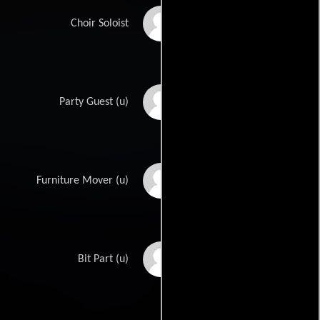
Mahalia Jackson
Choir Soloist
Frank Baker
Party Guest (u)
George Barrows
Furniture Mover (u)
Chuckie Bradley
Bit Part (u)