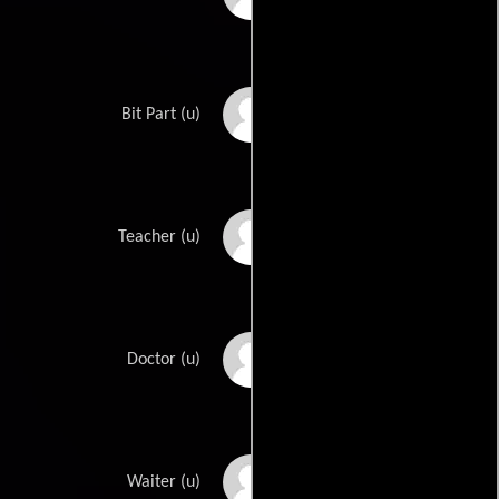
Shep Houghton
Bit Part (u)
Lynne Hunter
Teacher (u)
Nelson Leigh
Doctor (u)
Paul Levitt
Waiter (u)