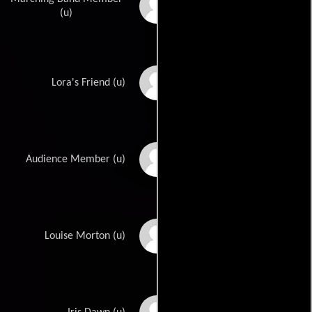
Mike De Lay
(u)
Elinor Donahue
Lora's Friend (u)
Alphonso DuBois
Audience Member (u)
Cicely Evans
Louise Morton (u)