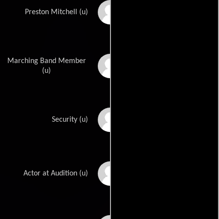
Paul Bradley
Preston Mitchell (u)
Marching Band Member
Teddy Buckner
(u)
George Calliga
Security (u)
Steve Carruthers
Actor at Audition (u)