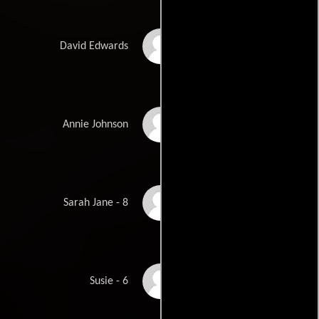
Dan O'Herlihy
David Edwards
Juanita Moore
Annie Johnson
Karin Dicker
Sarah Jane - 8
Terry Burnham
Susie - 6