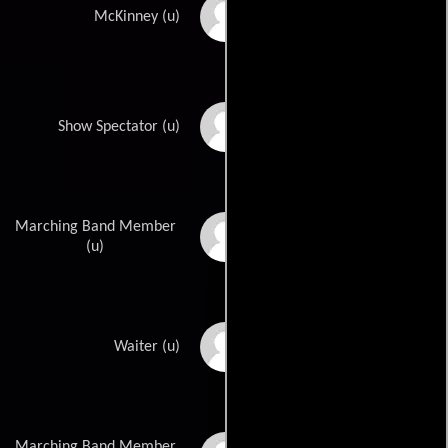
Richard Collier
McKinney (u)
Paul Cristo
Show Spectator (u)
Marching Band Member
Joe Darensbourg
(u)
Robert Darwin
Waiter (u)
Marching Band Member