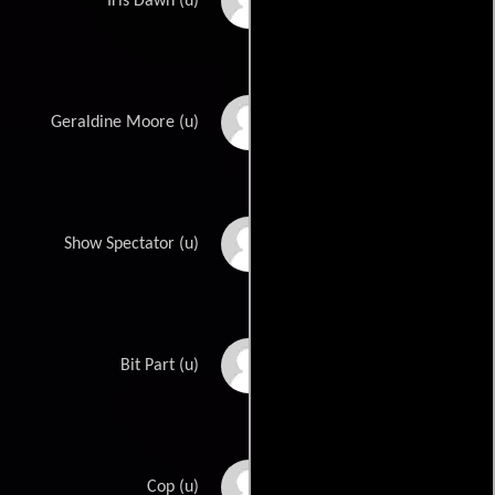
Myrna Fahey
Iris Dawn (u)
Bess Flowers
Geraldine Moore (u)
George Ford
Show Spectator (u)
Paul Gustine
Bit Part (u)
Tedd Hadfield
Cop (u)