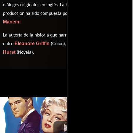
diálogos originales en
Inglés
. La banda sonora para esta
Frank Skinner
Henry
producción ha sido compuesta por
y
Mancini
.
La autoría de la historia que narra esta obra está compartida
Eleanore Griffin
Allan Scott
Fannie
entre
(Guión),
(Guión) y
Hurst
(Novela).