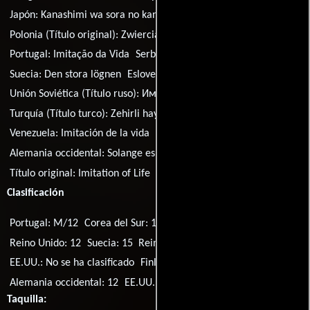
Japón:
Kanashimi wa sora no kanata ni
Polonia:
Imitacja zycia
Polonia (Título original):
Zwierciadlo zycia
Portugal:
Imitação da Vida
Serbia:
Imitacija života
Suecia:
Den stora lögnen
Eslovenia:
Imitacija zivljenja
Unión Soviética (Título ruso):
Имитация жизни
Turquía (Título turco):
Zehirli hayat
Venezuela:
Imitación de la vida
Alemania occidental:
Solange es Menschen gibt
Título original:
Imitation of Life
Clasificación
Portugal: M/12
Corea del Sur: 12
Argentina: 13
Australia: PG
Reino Unido: 12
Suecia: 15
Reino Unido: U
EE.UU.: No se ha clasificado
Finlandia: S
Alemania occidental: 12
EE.UU.: Approved
Taquilla: