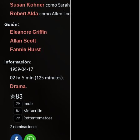
Susan Kohner
como Sarah Jane - 18
Robert Alda
como Allen Loomis
Guión:
Eleanore Griffin
Allan Scott
Fannie Hurst
Información:
1959-04-17
02 hr 5 min (125 minutos).
Drama
.
✮83
Imdb
79
Metacritic
87
Rottentomatoes
79
2 nominaciones