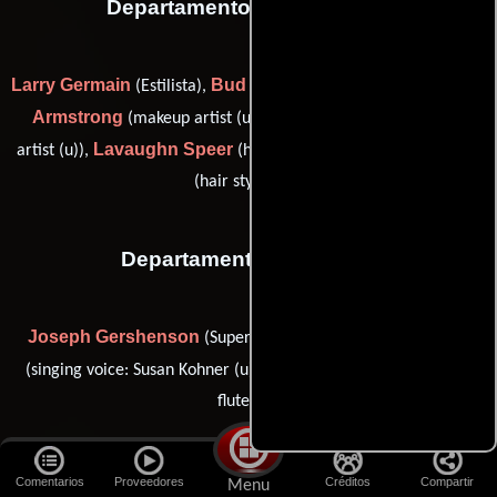
Departamento de maquillaje
Larry Germain
Bud Westmore
Del
(Estilista),
(Maquilladora),
Armstrong
Nick Marcellino
(makeup artist (u)),
(makeup
Lavaughn Speer
Pat Westmore
artist (u)),
(hair stylist (u)) y
(hair stylist (u))
Departamento de musica
Joseph Gershenson
Jo Ann Greer
(Supervisor musical),
Ethmer Roten
(singing voice: Susan Kohner (u)) y
(musician:
flute (u))
Departamento de vestuario
Comentarios
Proveedores
Créditos
Compartir
Menu