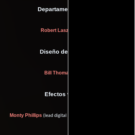
Departamento de arte
Robert Laszlo
(props (u))
Diseño de vestuario
Bill Thomas
((gowns))
Efectos visuales
Monty Phillips
(lead digital artist (digital restoration) (u))