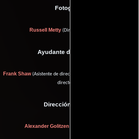
Fotografia
Russell Metty
(Director de fotografía)
Ayudante de dirección
Frank Shaw
Wilson Shyer
(Asistente de dirección) y
(assistant
director (u))
Dirección artística
Alexander Golitzen
Richard H. Riedel
y