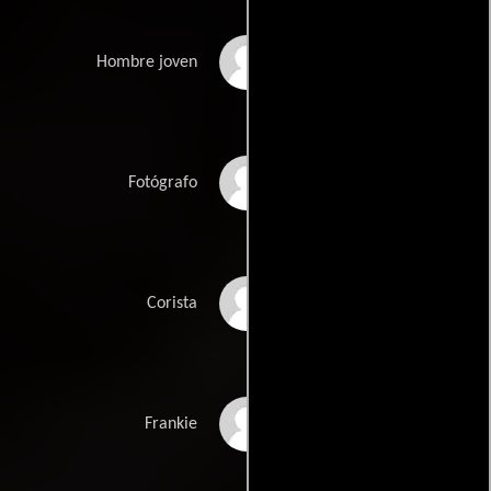
John Vivyan
Hombre joven
Lee Goodman
Fotógrafo
Ann Robinson
Corista
Troy Donahue
Frankie