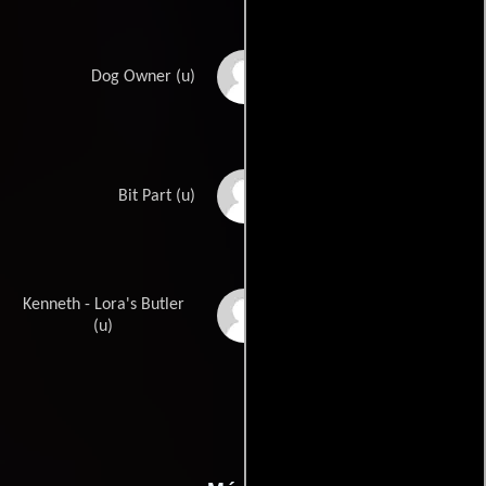
Ted Thorpe
Dog Owner (u)
Jeanne Westmore
Bit Part (u)
Kenneth - Lora's Butler
Napoleon Whiting
(u)