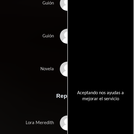
Eleanore Griffins
Guión
Allan Scotts
Guión
Fannie Hursts
Novela
Aceptando nos ayudas a
Reparto
mejorar el servicio
Lana Turner
Lora Meredith