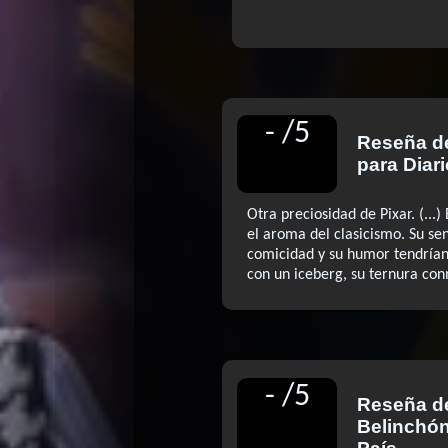
-
/
5
Reseña 
para Diari
Otra preciosidad de Pixar. (...)
el aroma del clasicismo. Su se
comicidad y su humor tendrían
con un iceberg, su ternura co
-
/
5
Reseña 
Belinchó