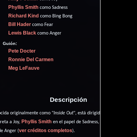
✮88
(8
Phyllis Smith
como Sadness
Imdb
82
Richard Kind
como Bing Bong
Metac
94
Bill Hader
como Fear
Filma
78
Lewis Black
Rott
como Anger
98
6 nominacion
Guión:
Pete Docter
Ronnie Del Carmen
Meg LeFauve
Proveedores
Descripción
ocida originalmente como "
Inside Out
", está dirigida en conjunto por
Phyllis Smith
Richard Kind
reta a Joy,
en el papel de Sadness,
co
ver créditos completos
e Anger (
).