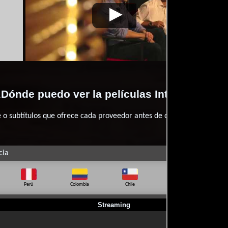
15-06-
Intensa
Video de la película Intensa
2015-06-
Int
18
Mente
Mente
18
Me
Dónde puedo ver la películas Intensa Ment
 subtítulos que ofrece cada proveedor antes de comprar, alquilar o 
cia
Perú
Colombia
Chile
Ecuador
Bo
Streaming