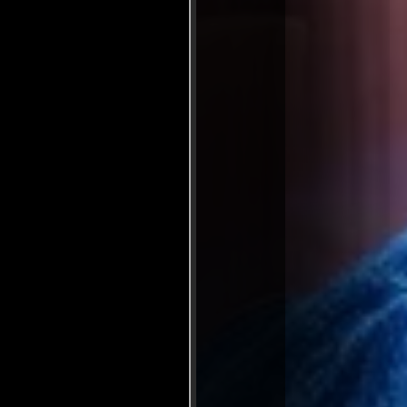
manas de manera brillante y
ando una narrativa rica en
, explorando temas profundos
n guion impresionante
annes.
fundidad emocional
una reflexión sobre la
ual y emocional, donde cada
tretiene, sino que también
..ver fuentes