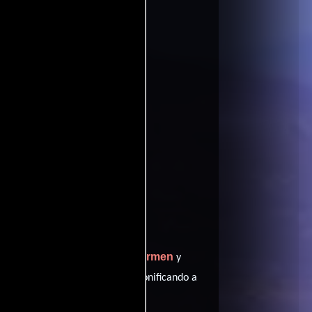
3783 votos)
ritic
ffinity
entomatoes
es 5 ganados.
Pete Docter
Ronnie Del Carmen
y
y
Bill Hader
mo Bing Bong,
personificando a