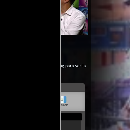
ensa
Video de la película Intensa
2015-06-
nte
Mente
18
e?
contratar un servicio de streming para ver la
livia
Venezuela
Guatemala
Rep. Dom.
Uruguay