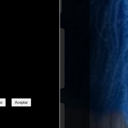
a de
Luis Martínez
iario El Mundo
.) la mejor película [de Pixar]
hibición de imaginación,
..ver
s veces contemplado
No
Aceptar
a de
Sergi Sánchez
iario La Razón