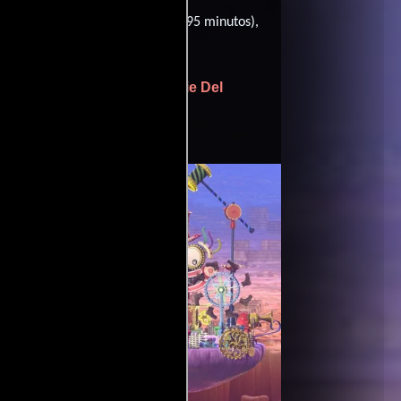
 una duración de 01 hr 35 min (95 minutos),
ael Giacchino
.
ter
Ronnie Del
(Historia original de),
by)).