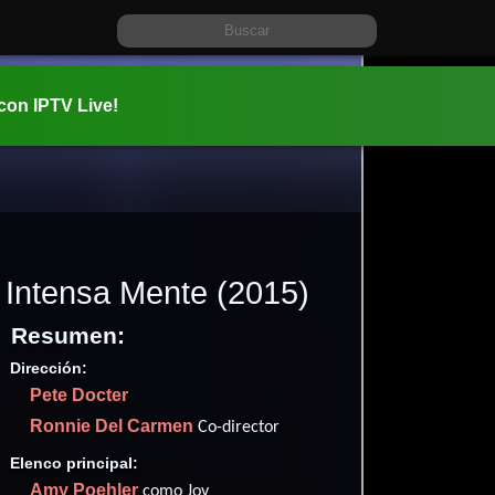
 con IPTV Live!
Intensa Mente
(2015)
Resumen:
Dirección:
Información:
Pete Docter
2015-06-1
Ronnie Del Carmen
01 hr 35 mi
Co-director
Aventura
Elenco principal:
Drama
y
Amy Poehler
como Joy