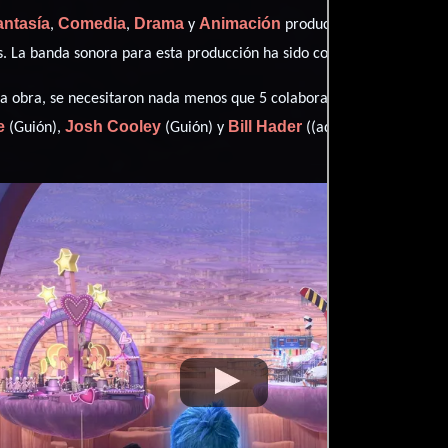
antasía
Comedia
Drama
Animación
,
,
y
producida en EE.UU.. Con
Mich
s
. La banda sonora para esta producción ha sido compuesta por
Pete Doc
esta obra, se necesitaron nada menos que 5 colaboraciones.
e
Josh Cooley
Bill Hader
(Guión),
(Guión) y
((additional dialogue 