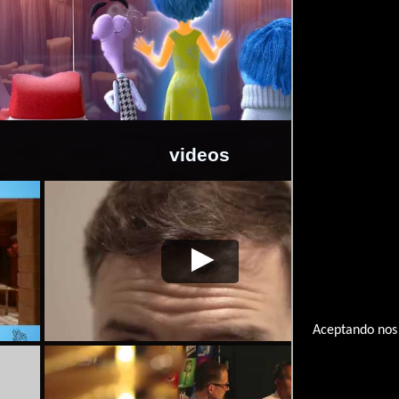
videos
15-06-
Intensa
Video de la película Intensa
2015-06-
Int
18
Mente
Mente
18
Me
Aceptando nos 