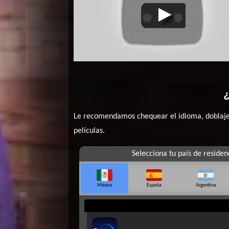
Intensa
Video de la película Intensa
20
Mente
Mente
¿
Le recomendamos chequear el idioma, doblaje o
películas.
Selecciona tu país de residen
México
España
Argentina