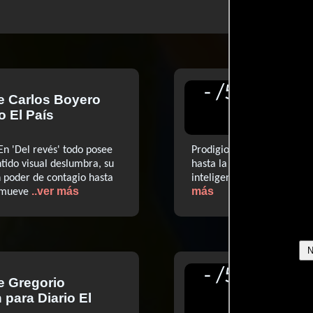
-
/
5
de
Carlos Boyero
Reseñ
o El País
para D
 En 'Del revés' todo posee
Prodigiosa obra maestra (..
ntido visual deslumbra, su
hasta la fecha (...) una ex
 poder de contagio hasta
inteligencia y humor poca
..ver más
más
nmueve
-
/
5
de
Gregorio
Reseñ
n
para Diario El
para D