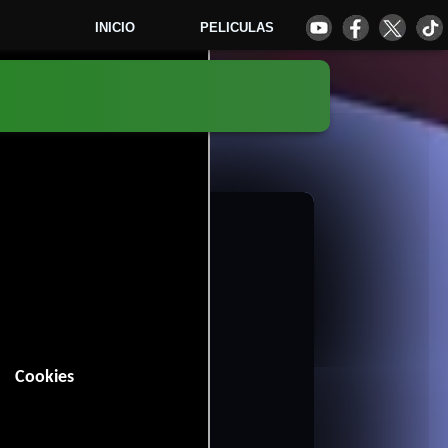
INICIO
PELICULAS
8
Cookies
n (95 minutos).
Familia
Fantasía
Comedia
,
,
,
,
Animación
.