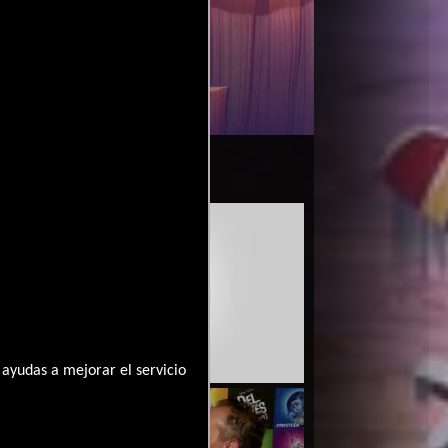
ensa
Video de la película Intensa
2015-06-
nte
Mente
18
ayudas a mejorar el servicio