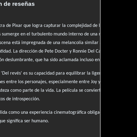
 de reseñas
tra de Pixar que logra capturar la complejidad de las emociones hu
 sumerge en el turbulento mundo interno de una niña de 11 años, us
cena está impregnada de una melancolía similar a la de 'Toy Story'
entidad. La dirección de Pete Docter y Ronnie Del Carmen presenta u
 deslumbrante, que ha sido aclamada incluso en festivales como C
 'Del revés' es su capacidad para equilibrar la ligereza con una pro
es entre los personajes, especialmente entre Joy y Sadness, ofrecen 
steza como parte de la vida. La película se convierte en un viaje vis
os de introspección.
solida como una experiencia cinematográfica obligada, que no solo en
 que significa ser humano.