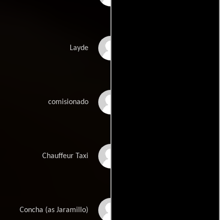
Hellal
Layde
Nato
comisionado
Fesche
Chauffeur Taxi
Jara-Millo
Concha (as Jaramillo)