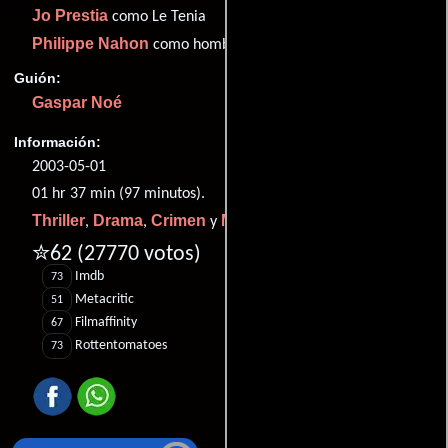
Jo Prestia
como Le Tenia
Philippe Nahon
como hombre
Guión:
Gaspar Noé
Información:
2003-05-01
01 hr 37 min (97 minutos).
Thriller
Drama
Crimen
Misterio
,
,
y
.
✮62
(27770 votos)
Imdb
73
Metacritic
51
Filmaffinity
67
Rottentomatoes
73