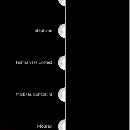
Stéphane Drouot
Stéphane
Jean-Louis Costes
Fistman (as Costes)
Michel Gondoin
Mick (as Gondouin)
Mourad Khima
Mourad