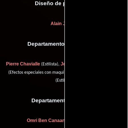
Diseño de producción
Alain Juteau
Departamento de maquillaje
Pierre Chavialle
Jean-Christophe Spadaccini
(Estilista),
Ghislaine Tortereau
(Efectos especiales con maquillaje) y
(Estilista)
Departamento de reparto
Omri Ben Canaan
(Casting de extras)