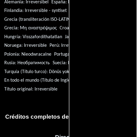
Alemania:
Irreversibel
España:
Irreversible
Finlandia:
Irreversible - syntiset
Grecia (transliteración ISO-LATIN-1):
Mi anastrepsimos
Grecia:
Μη αναστρέψιμος
Croacia:
Nepovratno
Hungría:
Visszafordíthatatlan
Japón (título en inglés):
Alex
Noruega:
Irreversible
Perú:
Irreversible
Polonia:
Nieodwracalne
Portugal:
Irreversível
Serbia:
Odpozadi
Rusia:
Необратимость
Suecia:
Irreversible
Turquía (Título turco):
Dönüs yok
EE.UU.:
Irreversible
En todo el mundo (Título de Inglés):
Irreversible
Título original:
Irreversible
Créditos completos de la película Irreversible