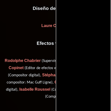
Diseño de vestuario
Laure Culkovic
Efectos visuales
Rodolphe Chabrier
Yoann
(Supervisor de efectos visuales),
Copinet
Xavier Fourmond
(Editor de efectos visuales),
Stéphanie Machuret
(Compositor digital),
(senior digital
Christophe Richard
compositor: Mac Guff Ligne),
(Artista
Isabelle Roussel
Eric Vidal
digital),
(Compositor digital) y
(Compositor)