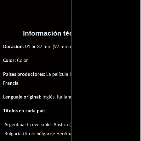
Información técnica y general
Duración:
01 hr 37 min (97 minutos) .
Color:
Color
Paises productores:
La película Irréversible fué producida en
Francia
Lenguaje original:
Inglés
,
Italiano
,
Francés
y
Español
.
Títulos en cada país:
Argentina:
Irreversible
Austria (DVD title):
Irreversibel
Bulgaria (título búlgaro):
Необратимо
Brasil:
Irreversível