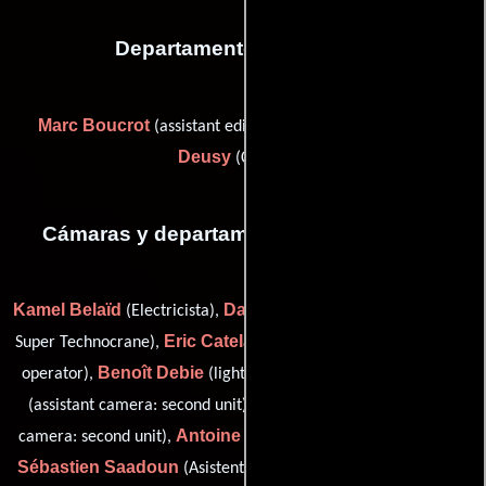
Departamento de editorial
Marc Boucrot
Richard
(assistant editor / color timer) y
Deusy
(Colorista)
Cámaras y departamento de electricidad
Kamel Belaïd
David Campbell
(Electricista),
(crane operator:
Eric Catelan
Super Technocrane),
(Steadicam operator / a cam
Benoît Debie
Denis Gaubert
operator),
(lighting designer),
Jérôme Mauduit
(assistant camera: second unit),
(assistant
Antoine Rabaté
camera: second unit),
(Asistente de cámara),
Sébastien Saadoun
Mathieu Szpiro
(Asistente de cámara),