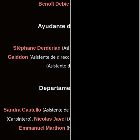
Benoît Debie
Gaspar Noé
y
Ayudante de dirección
Stéphane Derdérian
Élodie
(Asistente de dirección),
Gaiddon
Olivier Théry-Lapiney
(Asistente de dirección) y
(Asistente de dirección)
Departamento de arte
Sandra Castello
Pascal Gras
(Asistente de director artístico),
Nicolas Javel
(Carpintero),
(Asistente de director artístico) y
Emmanuel Marthon
(head painter: second unit)