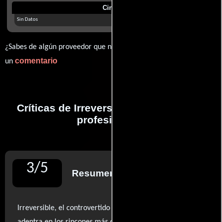
Cines
Sin Datos
¿Sabes de algún proveedor que no estamos mostrando? déjanos
comentario
un
Críticas de Irreversible realizadas por
profesionales
3
/
5
Resumen de reseñas
Irreversible, el controvertido film de Gaspar Noé, se
adentra en los rincones más oscuros de la naturaleza