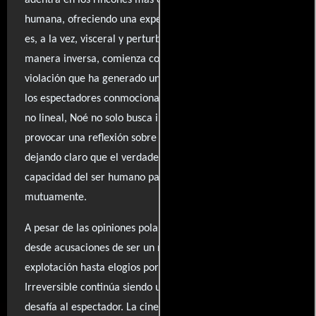
humana, ofreciendo una experiencia cinematográfica que
es, a la vez, visceral y perturbadora. La trama, contada de
manera inversa, comienza con una brutal secuencia de
violación que ha generado un gran revuelo y ha dejado a
los espectadores conmocionados. A través de su narrativa
no lineal, Noé no solo busca impactar, sino también
provocar una reflexión sobre la violencia y la venganza,
dejando claro que el verdadero horror reside en la
capacidad del ser humano para infligirse daño
mutuamente.
A pesar de las opiniones polarizadas que ha suscitado,
desde acusaciones de ser un mero espectáculo de
explotación hasta elogios por su audaz enfoque técnico,
Irreversible continúa siendo una obra que confronta y
desafía al espectador. La cinematografía, a menudo