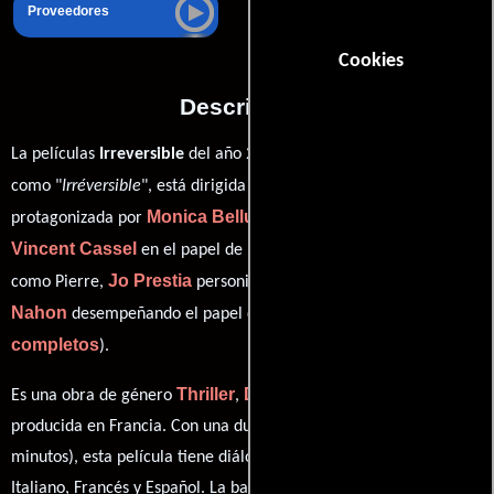
Proveedores
Cookies
Descripción
La películas
Irreversible
del año 2003, conocida originalmente
Gaspar Noé
como "
Irréversible
", está dirigida por
y
Monica Bellucci
protagonizada por
quien interpreta a Alex,
Vincent Cassel
Albert Dupontel
en el papel de Marcus,
Jo Prestia
Philippe
como Pierre,
personificando a Le Tenia y
Nahon
ver créditos
desempeñando el papel de hombre (
completos
).
Thriller
Drama
Crimen
Misterio
Es una obra de género
,
,
y
producida en Francia. Con una duración de 01 hr 37 min (97
minutos), esta película tiene diálogos originales en
Inglés
,
Italiano
,
Francés
y
Español
. La banda sonora para esta producción