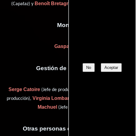
Benoît Bretagne
(Capataz) y
(additional electrician (u))
Montaje
Gaspar Noé
Gestión de producción
No
Aceptar
Serge Catoire
Eric Chabot
(Jefe de producción),
(Jefe de
Virginia Lombardo
Ève
producción),
(Gerente de unidad) y
Machuel
(Jefe de producción)
Otras personas que participaron