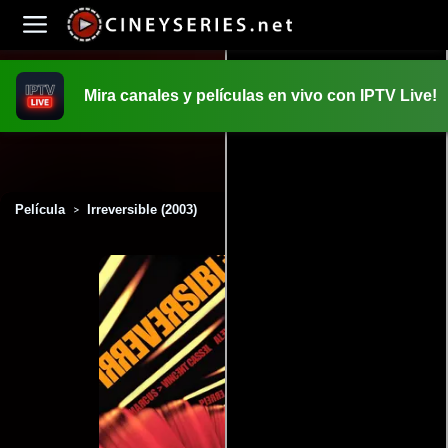
Mira canales y películas en vivo con IPTV Live!
INICIO
PELICULAS
Película
Irreversible (2003)
>