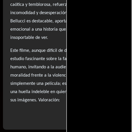
caótica y temblorosa, refuerza la sensación de
incomodidad y desesperación. La actuación de Monica
Bellucci es destacable, aportando una profundidad
emocional a una historia que, en muchos sentidos, es casi
insoportable de ver.
Este filme, aunque difícil de digerir, se presenta como un
estudio fascinante sobre la fatalidad y el sufrimiento
humano, invitando a la audiencia a cuestionar su propia
moralidad frente a la violencia. Irreversible no es
simplemente una película; es una experiencia que deja
una huella indeleble en quienes se atreven a enfrentar
sus imágenes. Valoración:
..ver fuentes