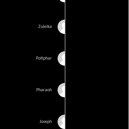
Judith Light
Zuleika
James Eckhouse
Potiphar
Richard McGonagle
Pharaoh
David Campbell
Joseph