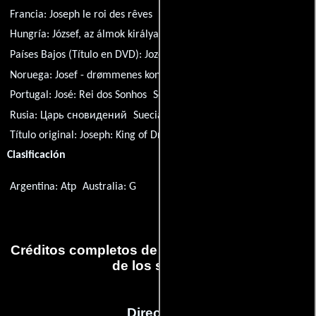
Francia:
Joseph le roi des rêves
Croacia:
Josip: Kralj snova
Hungría:
József, az álmok királya
Italia:
Giuseppe il re dei sogni
Países Bajos (Título en DVD):
Jozef de dromenkoning
Noruega:
Josef - drømmenes konge
Portugal:
José: Rei dos Sonhos
Serbia:
Josif - Car snova
Rusia:
Царь сновидений
Suecia:
Josef - drömmarnas konung
Título original:
Joseph: King of Dreams
Clasificación
Argentina: Atp
Australia: G
Créditos completos de la película José: El rey
de los sueños
Dirección