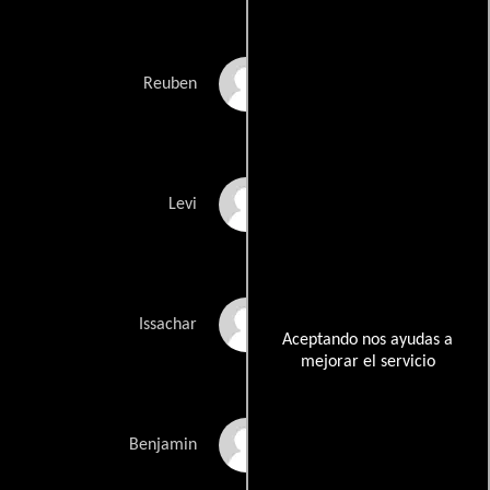
Tom Virtue
Reuben
Jeff Bennett
Levi
Jess Harnell
Issachar
Aceptando nos ayudas a
mejorar el servicio
Matt Levin
Benjamin