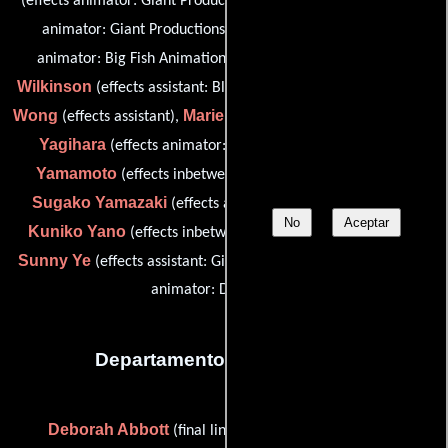
(effects animator: Giant Productions),
(effects
Charles Warren
animator: Giant Productions),
(effects
Abby
animator: Big Fish Animation (as Charlie Warren)),
Wilkinson
John
(effects assistant: Blue Sunflower Animation),
Wong
Marie Wyatt
Mikie
(effects assistant),
(effects assistant),
Yagihara
Hiroko
(effects animator: Tama Productions),
Yamamoto
(effects inbetween artist: Tama Productions),
Sugako Yamazaki
(effects animator: Tama Productions),
No
Aceptar
Kuniko Yano
(effects inbetween artist: Tama Productions),
Sunny Ye
Yi Zhao
(effects assistant: Giant Productions) y
(3D
animator: DKP Effects)
Departamento de animación
Deborah Abbott
(final line animator: Heart of Texas