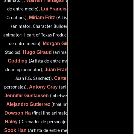
Warren Flanagan
Des Forde
animator),
(Diseñador),
(Artista
Lui Francisco
de entre medio),
(final line animator: Canuck
Miriam Fritz
Andy Friz
Creations),
(Artista de entre medio),
Frank Gabriel
(animator: Character Builders),
(final line
Marisol Gagnon
animator: Heart of Texas Productions),
(Artista
Morgan Ginsberg
de entre medio),
(animator: Red Rover
Hugo Giraud
Jason
Studios),
(animator: Character Builders),
Godding
Fiona Gomez
(Artista de entre medio),
(lead key
Juan Francisco González
clean-up animator),
(animator (as
Carter Goodrich
Juan F.G. Sanchez)),
(Diseñador de
Antony Gray
personajes),
(animator: DreamWorks Animation),
Jennifer Gustavsen
(inbetween artist (as Jenifer Gustavsen)),
Alejandro Gutierrez
(final line animator: Canuck Creations),
Dowson Ha
Nina
(final line animator: Bardel Richards Street),
Haley
Larry Hall
Eun
(Diseñador de personajes),
(Diseñador),
Sook Han
Kazuhiro Hattori
(Artista de entre medio),
(Artista