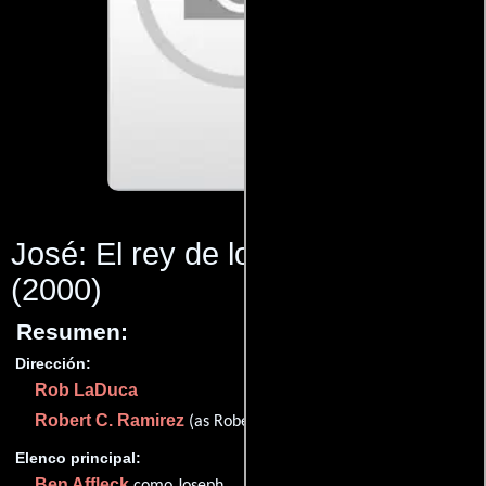
José: El rey de los sueños
(2000)
Resumen:
Dirección:
Rob LaDuca
Robert C. Ramirez
(as Robert Ramirez)
Elenco principal:
Ben Affleck
como Joseph