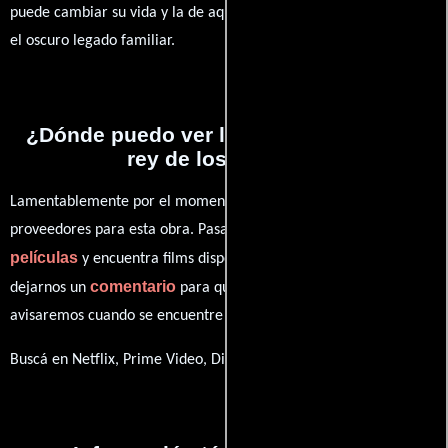
puede cambiar su vida y la de aquellos que lo rodean, desafiando
el oscuro legado familiar.
¿Dónde puedo ver la películas José: El
rey de los sueños?
Lamentablemente por el momento no contamos con enlaces a
proveedores para esta obra. Pasa por nuestro catálogo de
películas
y encuentra films disponibles. También puedes
comentario
dejarnos un
para que le demos prioridad y te
avisaremos cuando se encuentre disponible
Buscá en Netflix, Prime Video, Disney+