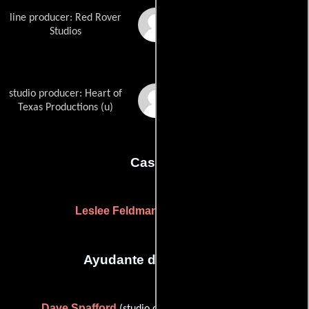
line producer: Red Rover
Randi Yaffa
Studios
studio producer: Heart of
R. Don Smith
Texas Productions (u)
Casting
Leslee Feldman
Sara Getzkin
y
Ayudante de dirección
Dave Spafford