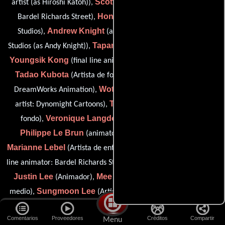
Scott Kiborn
artist (as Hiroshi Katoh)),
(final line supervisor:
Hong Kim
Bardel Richards Street),
(animator: Red Rover
Andrew Knight
Studios),
(animation director: Red Rover
Tapani Knuutila
Studios (as Andy Knight)),
(layout supervisor),
Youngsik Kong
(final line animator: Bardel Richards Street),
Tadao Kubota
Brad Kuha
(Artista de fondo),
(animator:
Wotjek Kulikowski
DreamWorks Animation),
(background
Tatsuya Kushida
artist: Dynomight Cartoons),
(Artista de
Veronique Langdon
fondo),
(Artista de entre medio),
Philippe Le Brun
(animator: DreamWorks Animation),
Marianne Lebel
Byron Leboe
(Artista de entre medio),
(final
Charlie Lee
line animator: Bardel Richards Street),
(Animador),
Justin Lee
Mee Kyung Lee
(Animador),
(Artista de entre
Sungmoon Lee
Tony Lee
medio),
(Artista de entre medio),
Wonpil Lee
(animator: Character Builders),
(animator: Red
Comentarios
Proveedores
Créditos
Compartir
Young-Mee Lee
Menu
Rover Studios),
(animator (as Young-Mee