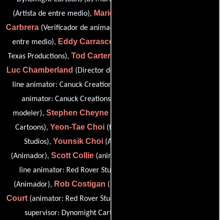
Mario Cabrera
Tess
(Artista de entre medio),
(Diseñador),
Carbrera
Mario Carmel
(Verificador de animación),
(Artista de
Eddy Carrasco
entre medio),
(final line animator: Heart of
Tod Carter
Texas Productions),
(animator: Character Builders),
Luc Chamberland
Elsie Chen
(Director de animación),
(final
Suzanne Chen
line animator: Canuck Creations),
(final line
Marianne Cheng
animator: Canuck Creations),
(color
Stephen Cheyne
modeler),
(background artist: Dynomight
Yeon-Tae Choi
Cartoons),
(final line animator: Red Rover
Younsik Choi
Samuel Chou
Studios),
(Animador),
Scott Collie
(Animador),
(animator: Red Rover Studios / final
Deborah Copeland
line animator: Red Rover Studios),
Rob Costigan
Greg
(Animador),
(animation coordinator),
Court
Philip Craig
(animator: Red Rover Studios),
(background
Dennis Crawford
supervisor: Dynomight Cartoons),