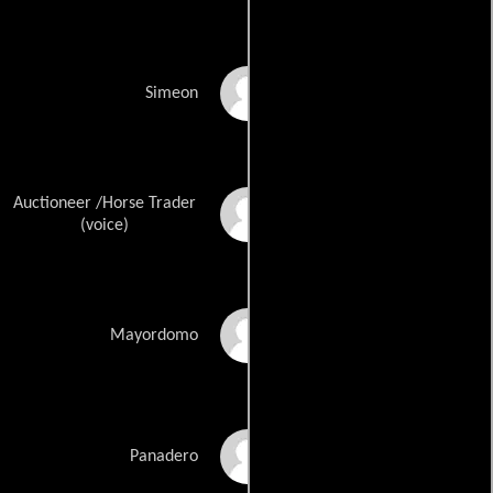
Steven Weber
Simeon
Auctioneer /Horse Trader
Dan Castellaneta
(voice)
Rene Auberjonois
Mayordomo
Ken Hudson
Panadero
Campbell