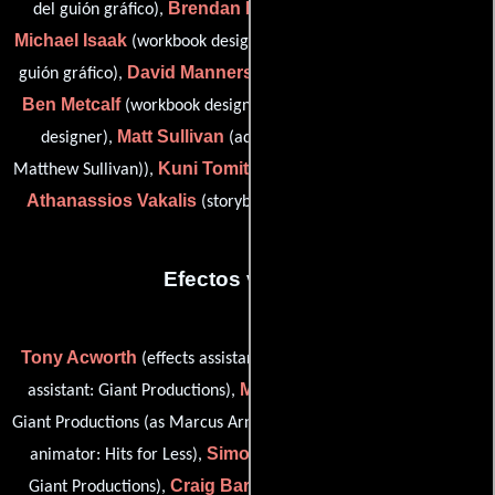
Brendan Houghton
del guión gráfico),
(workbook artist),
Michael Isaak
Leon Joosen
(workbook designer),
(Artista del
David Manners
guión gráfico),
(character conceptual design),
Ben Metcalf
Kyushik Shin
(workbook designer),
(workbook
Matt Sullivan
designer),
(additional storyboard artist (as
Kuni Tomita
Matthew Sullivan)),
(additional storyboard artist) y
Athanassios Vakalis
(storyboard artist (as Nassos Vakalis))
Efectos visuales
Tony Acworth
Christine Anders
(effects assistant),
(effects
Marc Arnull
assistant: Giant Productions),
(effects animator:
Miae Ausbrooks
Giant Productions (as Marcus Arnull)),
(effects
Simon Bancroft
animator: Hits for Less),
(effects assistant:
Craig Barr
Giant Productions),
(additional digital artist: DKP