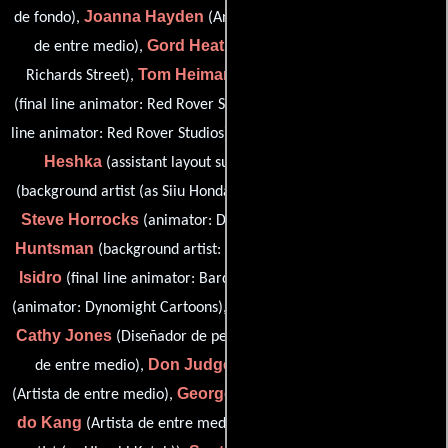
Joanna Hayden
Brian Hayes
de fondo),
(Animador),
(Artista
Gord Heath
de entre medio),
(final line animator: Bardel
Tom Heimann
Mike Helmer
Richards Street),
(Animador),
Myung Hee Heo
(final line animator: Red Rover Studios),
(final
Bob Herd
Ryan
line animator: Red Rover Studios),
(Diseñador),
Heshka
Osamu Honda
(assistant layout supervisor),
Gabe Hordos
(background artist (as Siiu Honda)),
(Animador),
Steve Horrocks
Wade
(animator: DreamWorks Animation),
Huntsman
Edith
(background artist: DreamWorks Animation),
Isidro
Al Jeffery
(final line animator: Bardel Richards Street),
Rasmus Jensen
(animator: Dynomight Cartoons),
(Animador),
Cathy Jones
Felix Joyce
(Diseñador de personajes),
(Artista
Don Judge
Ian Judson
de entre medio),
(sheet timer),
George Juhasz
Byung-
(Artista de entre medio),
(Diseñador),
do Kang
Hiroshi Kato
(Artista de entre medio),
(background