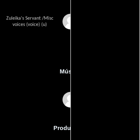
Zuleika's Servant /Misc
Piera Coppola
voices (voice) (u)
Música
Danny Pelfrey
Producción