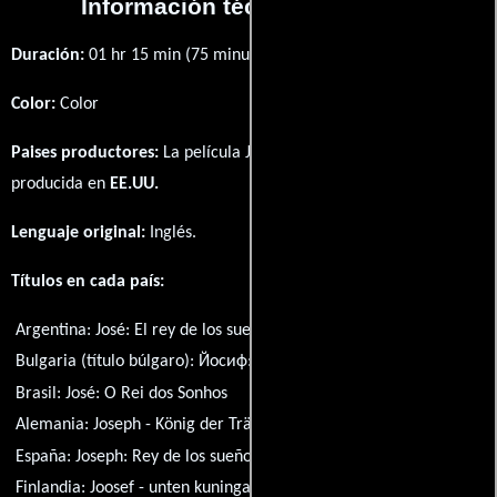
Información técnica y general
Duración:
01 hr 15 min (75 minutos) .
Color:
Color
Paises productores:
La película Joseph: King of Dreams fué
producida en
EE.UU.
Lenguaje original:
Inglés
.
Títulos en cada país:
Argentina:
José: El rey de los sueños
Bulgaria (título búlgaro):
Йосиф: Господарят на сънищата
Brasil:
José: O Rei dos Sonhos
Alemania:
Joseph - König der Träume
España:
Joseph: Rey de los sueños
Finlandia:
Joosef - unten kuningas