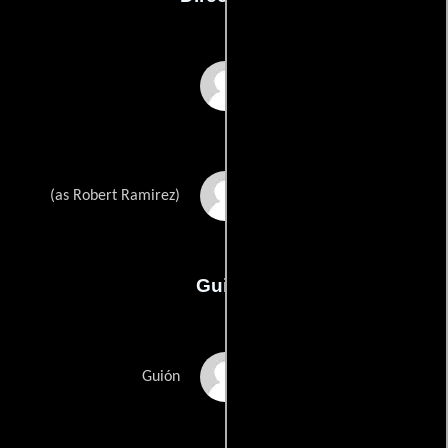
Rob LaDuca
Robert C. Ramirez
(as Robert Ramirez)
Guión
Eugenia Bostwick-
Guión
Singers