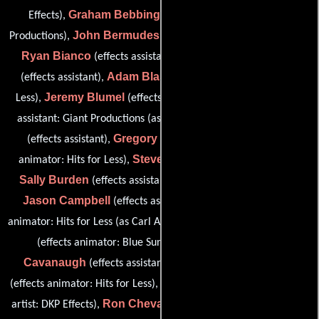
Graham Bebbington
Effects),
(effects animator: Giant
John Bermudes
Productions),
(effects animator: Hits for Less),
Ryan Bianco
Janice Blaine
(effects assistant animator),
Adam Blaser
(effects assistant),
(effects animator: Hits for
Jeremy Blumel
Sky Bone
Less),
(effects assistant),
(effects
Sean Branigan
assistant: Giant Productions (as Sky Bones)),
Gregory Navarro Bumatay
(effects assistant),
(effects
Steven Burch
animator: Hits for Less),
(effects supervisor),
Sally Burden
(effects assistant: Blue Sunflower Animation),
Jason Campbell
Carl Canga
(effects assistant),
(effects
Paulina Cassamitis
animator: Hits for Less (as Carl A. Canga)),
Gavin
(effects animator: Blue Sunflower Animation),
Cavanaugh
Felipe Cerdán
(effects assistant animator),
Mike Chaffe
(effects animator: Hits for Less),
(additional digital
Ron Chevarie
artist: DKP Effects),
(effects animator: Ray Pang