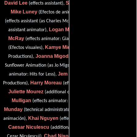
David Lee
Steve Lemky
(effects assistant),
(effects assistant),
Mike Luney
Charlie McKenna
(Efectos de animación),
Brent McNeil
(effects assistant (as Charles McKenna)),
(effects
Logan McNeil
Ron
assistant animator),
(effects assistant),
McRay
Rob Meyers
(effects animator: Giant Productions),
Kamye Miessen
(Efectos visuales),
(effects assistant: Giant
Joanna Migodzinska
Productions),
(effects assistant: Blue
Rodd Miller
Sunflower Animation (as Jo Migodzinska)),
(effects
Jem Mirza
animator: Hits for Less),
(effects assistant: Giant
Harry Moreau
Productions),
(effects animator: Spaff Animation),
Juliette Mourez
Joe
(additional digital artist: DKP Effects),
Mulligan
Carlton
(effects animator: Giant Productions),
Munday
Trevor Murphy
(technical administrator),
(Efectos de
Khai Nguyen
animación),
(effects animator: Canuck Creations),
Caesar Niculescu
(additional digital artist: DKP Effects (as
Chad Nixon
Cezar Niculescu)),
(additional digital artist: DKP