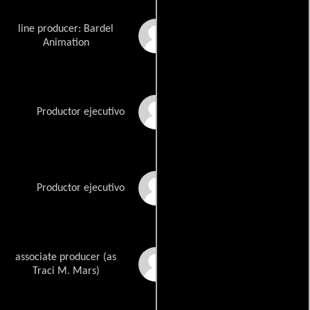
line producer: Bardel
Michael Algar
Animation
Penney Finkelman
Productor ejecutivo
Cox
Jeffrey Katzenberg
Productor ejecutivo
associate producer (as
Traci Tolman Mars
Traci M. Mars)