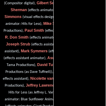
Gilbert Serrano
Brad
(Compositor digital),
(effects assistant),
Sherman
Bob
(effects animator: Big Fish Animation),
Simmons
Jane Smethurst
(visual effects designer),
(effects
Mike Smith
animator: Hits for Less),
(effects animator: Giant
Paul Smith
Productions),
(effects animator: Giant Productions),
R. Don Smith
(effects animator: Heart of Texas Productions),
Joseph Strub
Paula Swanson
(effects assistant),
(effects
Mark Symmers
Seigo Tanaka
assistant),
(effects assistant),
Asuka Tsubuki
(effects assistant animator),
(effects animator:
David Tuffnell
Tama Productions),
(effects animator: Giant
Chad Van De Keere
Productions (as Dave Tuffnell)),
(senior
Nicolette van Gendt
effects assistant),
(effects animator: Giant
Jeffrey Lawrence Van Tuyl
Productions),
(effects animator:
Tim Walton
Hits for Less (as Jeffrey L. Van Tuyl)),
(effects
Martin Wansborough
animator: Blue Sunflower Animation),
Lorraine Ward