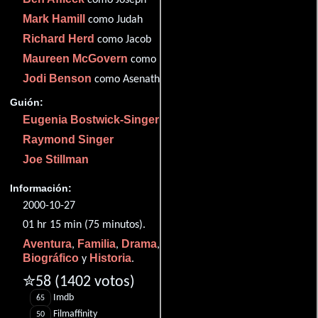
Mark Hamill
como Judah
Richard Herd
como Jacob
Maureen McGovern
como Rachel
Jodi Benson
como Asenath
Guión:
Eugenia Bostwick-Singer
Raymond Singer
Joe Stillman
Información:
2000-10-27
01 hr 15 min (75 minutos).
Aventura
Familia
Drama
Musical
Animación
,
,
,
,
,
Biográfico
Historia
y
.
✮58
(1402 votos)
Imdb
65
Filmaffinity
50