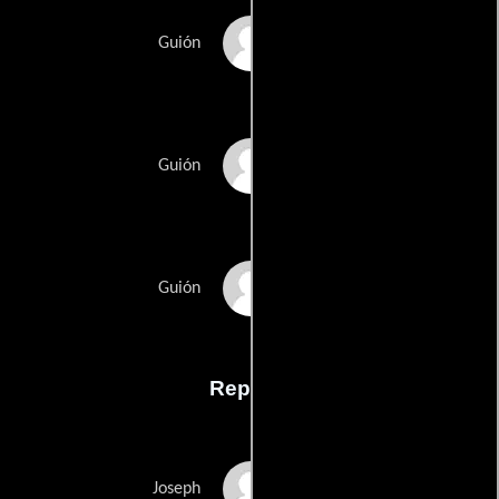
Raymond Singers
Guión
Joe Stillmans
Guión
Marshall Goldbergs
Guión
Reparto
Ben Affleck
Joseph