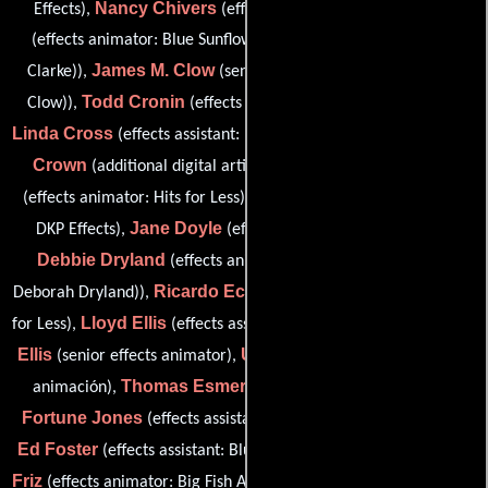
Nancy Chivers
Chris Clarke
Effects),
(effects assistant),
(effects animator: Blue Sunflower Animation (as Christopher
James M. Clow
Clarke)),
(senior effects animator (as James
Todd Cronin
Clow)),
(effects animator: Big Fish Animation),
Linda Cross
Ron
(effects assistant: Blue Sunflower Animation),
Crown
John Dillon
(additional digital artist: DKP Effects),
Paul Dobson
(effects animator: Hits for Less),
(3D animator:
Jane Doyle
DKP Effects),
(effects animator: Hits for Less),
Debbie Dryland
(effects animator: Giant Productions (as
Ricardo Echevarria
Deborah Dryland)),
(effects animator: Hits
Lloyd Ellis
Marc
for Less),
(effects assistant: Giant Productions),
Ellis
Ulysses Esguerra
(senior effects animator),
(Efectos de
Thomas Esmeralda
Kate
animación),
(Artista de fondo),
Fortune Jones
(effects assistant: Blue Sunflower Animation),
Ed Foster
Andy
(effects assistant: Blue Sunflower Animation),
Friz
Mike Gauss
(effects animator: Big Fish Animation),
(effects