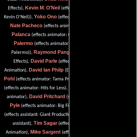
Kevin M. O'Neil
Effects),
(effects animator: Hits for Less (as
Yoko Ono
Kevin O'Neil)),
(effects animator: Tama Productions),
Nate Pacheco
Angi
(effects animator: Spaff Animation),
Palanca
Antonio
(effects animator: Canuck Creations),
Palermo
(effects animator: Giant Productions (as Tony
Raymond Pang
Palermo)),
(effects animator: Ray Pang
David Parle
Effects),
(effects assistant: Blue Sunflower
David Ian Philp
Anthony
Animation),
(Efectos de animación),
Pohl
Robert T. Pope Jr.
(effects animator: Tama Productions),
Jason Poulis
(effects animator: Hits for Less),
(effects assistant
David Pritchard
Daryl
animator),
(senior effects animator),
Pyle
James Pyott
(effects animator: Big Fish Animation),
Rose Robertson
(effects assistant: Giant Productions),
(effects
Tim Sagar
assistant),
(effects animator: Blue Sunflower
Mike Sargent
Dave Scarpitti
Animation),
(effects assistant),