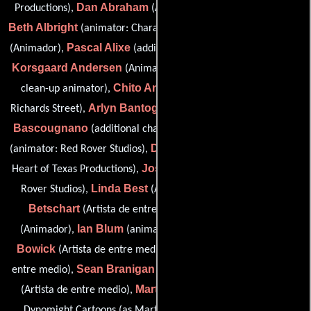
Dan Abraham
Laura
Productions),
(Artista de entre medio),
Beth Albright
Monica Alfreds
(animator: Character Builders),
Pascal Alixe
Line
(Animador),
(additional character designer),
Korsgaard Andersen
Phil Anderson
(Animador),
(lead key
Chito Ang
clean-up animator),
(final line animator: Bardel
Arlyn Bantog
Marc
Richards Street),
(Artista de entre medio),
Bascougnano
Adam Beck
(additional character designer),
Doug Beck
(animator: Red Rover Studios),
(final line animator:
Josée Bellemare
Heart of Texas Productions),
(animator: Red
Linda Best
Felix
Rover Studios),
(Artista de entre medio),
Betschart
Jacob Biberdorf
(Artista de entre medio),
Ian Blum
Gina
(Animador),
(animator: Red Rover Studios),
Bowick
Lisa Bozzetto
(Artista de entre medio),
(Artista de
Sean Branigan
Meagan Browne
entre medio),
(Animador),
Martin Butler
(Artista de entre medio),
(background artist:
Izabela Byzmek
Dynomight Cartoons (as Marty Butler)),