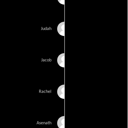
Mark Hamill
Judah
Richard Herd
Jacob
Maureen McGovern
Rachel
Jodi Benson
Asenath