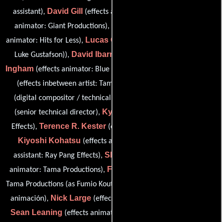
David Gill
Barry Goff
assistant),
(effects assistant),
(effects
Eduardo G. Gomez
animator: Giant Productions),
(effects
Lucas Gustafson
animator: Hits for Less),
(effects assistant (as
David Ibarreta
Helen
Luke Gustafson)),
(effects assistant),
Ingham
Kaori Ito
(effects animator: Blue Sunflower Animation),
Andy Jolliff
(effects inbetween artist: Tama Productions),
Lajos Kamocsay
(digital compositor / technical director),
Kyran Kelly
(senior technical director),
(3D animator: DKP
Terence R. Kester
Effects),
(effects animator: Hits for Less),
Kiyoshi Kohatsu
Ed Krahn
(effects assistant),
(effects
Shinnosuke Kusama
assistant: Ray Pang Effects),
(effects
Fumio Kôda
animator: Tama Productions),
(effects animator:
Gary Lambeth
Tama Productions (as Fumio Kouta)),
(Efectos de
Nick Large
animación),
(effects assistant: Giant Productions),
Sean Leaning
(effects animator: Blue Sunflower Animation),