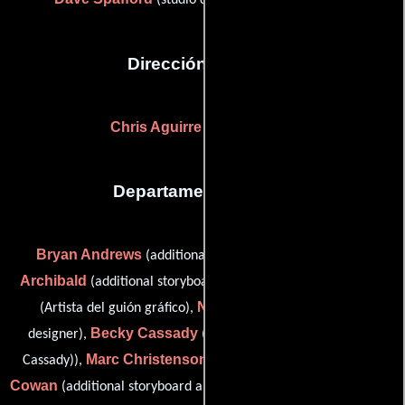
(studio director: Spaff Animation)
Dirección artística
Chris Aguirre
Fred Warter
y
Departamento de arte
Bryan Andrews
Patrick
(additional storyboard artist),
Archibald
Francisco Avalos
(additional storyboard artist),
Norman Cabral
(Artista del guión gráfico),
(workbook
Becky Cassady
designer),
(storyboard artist (as Rebecca
Marc Christenson
Denys
Cassady)),
(workbook designer),
Cowan
Emanuela Cozzi
(additional storyboard artist),
(Artista