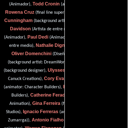
Todd Cronin
(Animador),
(animator: Character Builders),
Rowena Cruz
Peter
(final line supervisor: Canuck Creations),
Cunningham
Vanig
(background artist: Dynomight Cartoons),
Davidson
Dennis de Koning
(Artista de entre medio),
Paul Dedi
Todd Demong
(Animador),
(Animador),
(Artista de
Nathalie Dignard
entre medio),
(Artista de entre medio),
Oliver Domenchini
Desmond Downes
(Diseñador),
Paul Duncan
(background artist: DreamWorks Animation),
Ulysses Esguerra
(background designer),
(final line animator:
Cory Evans
Dan Fausett
Canuck Creations),
(Animador),
Brian Fee
(animator: Character Builders),
(animator: Character
Catherine Feraday
Builders),
(animator: DreamWorks
Gina Ferreira
Animation),
(final line animator: Red Rover
Ignacio Ferreras
Studios),
(animator (as Ignacio Ferreras De
Antonio Fialho de Sousa
Zumarrga)),
(lead key clean-up