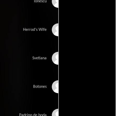
Justin Bursch
Ionescu
Maria-Antoaneta
Herrod's Wife
Tudor
Maria Guzeeva
Svetlana
Sabin Piso
Botones
Julian Burns
Padrino de boda