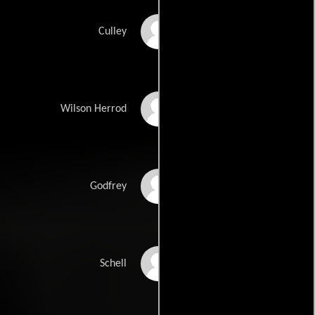
Kevin Chapman
Culley
Serban Celea
Wilson Herrod
Michael Higgs
Godfrey
Kristopher Van
Schell
Varenberg