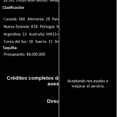
EE.UU. (título alternativo):
Weapon
Clasificación
Canadá: 18A
Alemania: 18
Países Bajos: 16
Nueva Zelanda: R18
Portugal: M/16
Reino Unido: 18
EE.UU.: R
Argentina: 13
Australia: MA15+
Singapur: PG13
Corea del Sur: 18
Suecia: 15
Singapur: M18
España: 18
Taquilla:
Presupuesto: $8,000,000
Créditos completos de la película Juego de
Aceptando nos ayudas a
asesinos
mejorar el servicio
Dirección