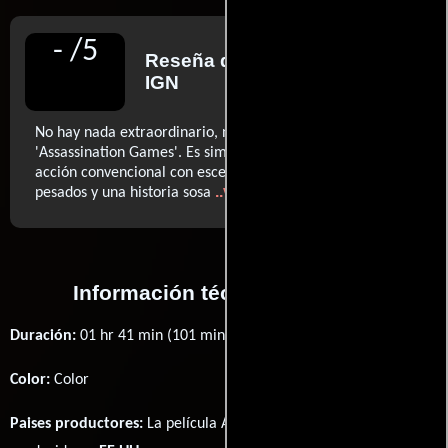
-
/
5
Reseña de
R.L. Shaffer
para
IGN
No hay nada extraordinario, ni siquiera interesante, en
'Assassination Games'. Es simplemente una película de
acción convencional con escenas limitadas, diálogos
..ver más
pesados y una historia sosa
Información técnica y general
Duración:
01 hr 41 min (101 minutos) .
Color:
Color
Paises productores:
La película Assassination Games fué