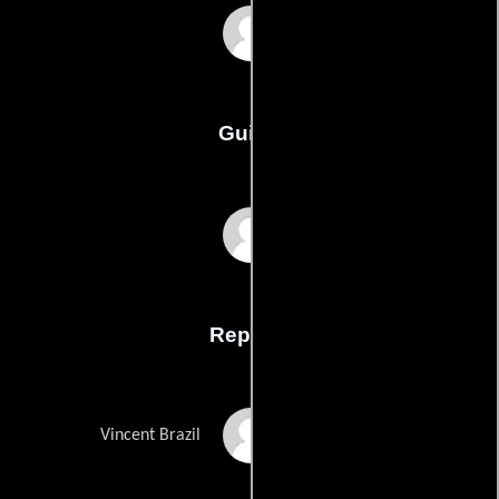
Ernie Barbarash
Guión
Aaron Rahsaan
Thomass
Reparto
Jean-Claude Van
Vincent Brazil
Damme