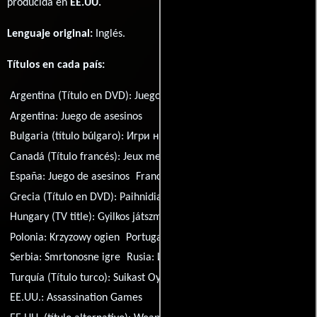
producida en
EE.UU.
Lenguaje original:
Inglés
.
Títulos en cada país:
Argentina (Título en DVD):
Juego de asesinos
Argentina:
Juego de asesinos
Bulgaria (título búlgaro):
Игри на смъртта
Brasil:
Jogos Letais
Canadá (Título francés):
Jeux meurtriers
España:
Juego de asesinos
Francia:
Assassination Games
Grecia (Título en DVD):
Paihnidia dolofonon
Hungary (TV title):
Gyilkos játszma
Hungría:
Gyilkos játékok
Polonia:
Krzyzowy ogien
Portugal:
Assassinos e Rivais
Serbia:
Smrtonosne igre
Rusia:
Игры киллеров
Turquía (Título turco):
Suikast Oyunlari
EE.UU.:
Assassination Games