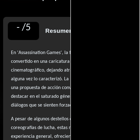
-
/
5
Resumen de reseñas
En 'Assassination Games', la figura de Van Damme se ha
convertido en una caricatura de su propio legado
cinematográfico, dejando atrás la autenticidad que
alguna vez lo caracterizó. La película se presenta como
una propuesta de acción convencional que no logra
destacar en el saturado género, con una narrativa plana y
diálogos que se sienten forzados y pesados.
A pesar de algunos destellos de habilidad en las
coreografías de lucha, estas no logran elevar la
experiencia general, ofreciendo solo un recordatorio de