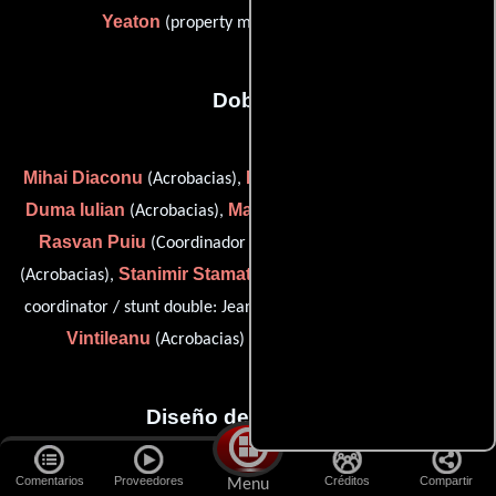
Yeaton
(property master: New Orleans)
Dobles
Mihai Diaconu
Marian Dumitru
(Acrobacias),
(Acrobacias),
Duma Iulian
Marin Petrica
(Acrobacias),
(Doble de riesgo),
Rasvan Puiu
Gabriel Serban
(Coordinador de dobles),
Stanimir Stamatov
(Acrobacias),
(fight choreographer / stunt
Andrei
coordinator / stunt double: Jean-Claude Van Damme),
Vintileanu
Daniel Visan
(Acrobacias) y
(Dobles)
Diseño de vestuario
Comentarios
Proveedores
Créditos
Compartir
Menu
Ioana Corciova