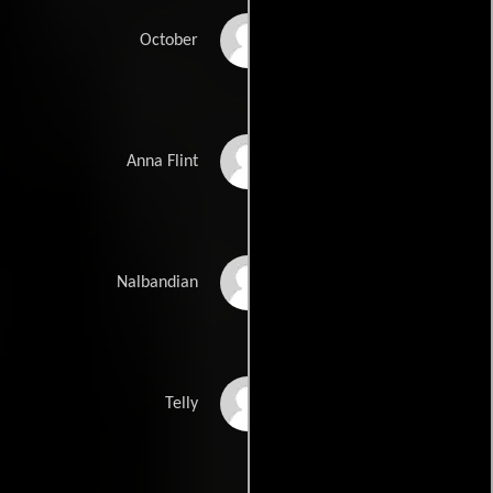
Marija Karan
October
Bianca Brigitte
Anna Flint
VanDamme
Andrew French
Nalbandian
Attila Árpa
Telly