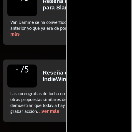
Reseña de
Nick Schager
para Slant
Van Damme se ha convertido en una parodia de su
..ver
anterior yo que ya era de por sí caricaturesco (…)
más
-
/
5
Reseña de
Gabe Toro
para
IndieWire
Las coreografías de lucha no la elevan por encima de
otras propuestas similares de Van Damme, pero
demuestran que todavía hay directores que saben cómo
..ver más
grabar acción.