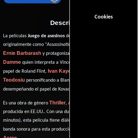
Cookies
Descripción
La películas
Juego de asesinos
del año 2011, conocida
originalmente como "
Assassination Games
", está dirigida por
Ernie Barbarash
Jean-Claude Van
y protagonizada por
Damme
Scott Adkins
quien interpreta a Vincent Brazil,
en el
Ivan Kaye
Valentin
papel de Roland Flint,
como Polo Yakur,
Teodosiu
Alin Panc
personificando a Blanchard y
ver créditos completos
desempeñando el papel de Kovacs (
).
Thriller
Acción
Drama
Crimen
Es una obra de género
,
,
y
producida en EE.UU.. Con una duración de 01 hr 41 min (101
minutos), esta película tiene diálogos originales en
Inglés
. La
Neal
banda sonora para esta producción ha sido compuesta por
Acree