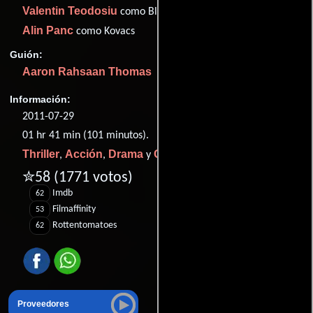
Valentin Teodosiu
como Blanchard
Alin Panc
como Kovacs
Guión:
Aaron Rahsaan Thomas
Información:
2011-07-29
01 hr 41 min (101 minutos).
Thriller
Acción
Drama
Crimen
,
,
y
.
✮58
(1771 votos)
Imdb
62
Filmaffinity
53
Rottentomatoes
62
Proveedores