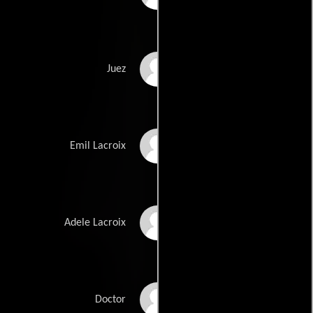
Ioana Pavelescu
Juez
Relu Poalelungi
Emil Lacroix
Ruxandra Stanciu
Adele Lacroix
Claudiu Trandafir
Doctor