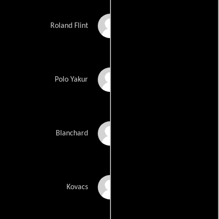
Scott Adkins
Roland Flint
Ivan Kaye
Polo Yakur
Valentin Teodosiu
Blanchard
Alin Panc
Kovacs