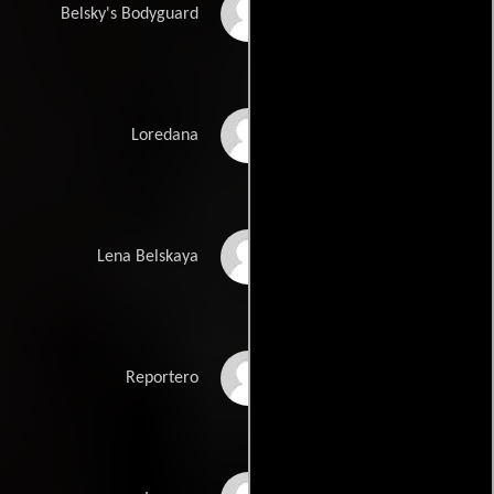
Serbanescu Florin
Belsky's Bodyguard
Loredana Groza
Loredana
Kateryna
Lena Belskaya
Zakharchenko
Catalin Radu Tanase
Reportero