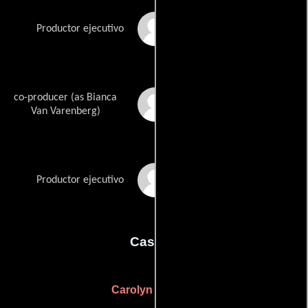
Jean-Claude Van
Productor ejecutivo
Damme
co-producer (as Bianca
Bianca Brigitte
VanDamme
Van Varenberg)
Gregory M. Walker
Productor ejecutivo
Casting
Carolyn McLeod