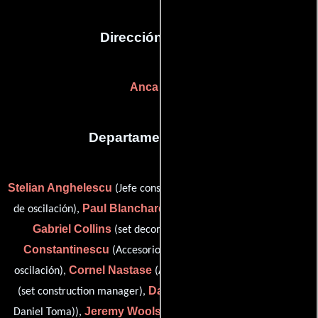
Dirección artística
Anca Perja
Departamento de arte
Stelian Anghelescu
Marian Badea
(Jefe constructor),
(Banda
Paul Blanchard
de oscilación),
(set decorator: New Orleans),
Gabriel Collins
Viorel
(set decorator: New Orleans),
Constantinescu
Radu George
(Accesorios),
(Banda de
Cornel Nastase
Vlad Panaitescu
oscilación),
(Accesorios),
Dan Toma
(set construction manager),
(property master (as
Jeremy Woolsey
Brook
Daniel Toma)),
(visual consultant) y