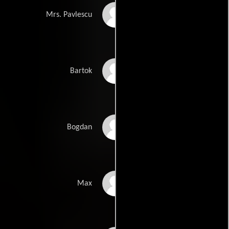
Marioara Sterian
Mrs. Pavlescu
George Remes
Bartok
Anghel Cristian
Bogdan
Salahadine H. Beztout
Max