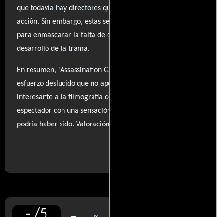
que todavía hay directores que saben cómo filmar la
acción. Sin embargo, estas secuencias no son suficientes
para enmascarar la falta de originalidad y emoción en el
desarrollo de la trama.
En resumen, 'Assassination Games' se siente como un
esfuerzo deslucido que no aporta nada nuevo ni
interesante a la filmografía de Van Damme, dejando al
espectador con una sensación de decepción ante lo que
podría haber sido. Valoración:
..ver fuentes
-
/
5