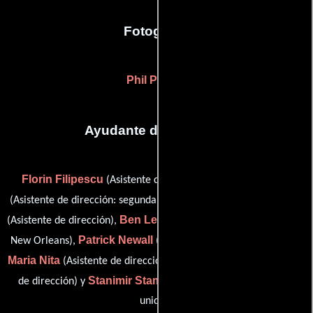
Fotografia
Phil Parmet
Ayudante de dirección
Florin Filipescu
Mihaela Ionita
(Asistente de dirección),
Christopher Landry
(Asistente de dirección: segunda unidad),
Ben Ledoux
(Asistente de dirección),
(second assistant director:
Patrick Newall
New Orleans),
(Director de la segunda unidad),
Maria Nita
Letitia Rosculet
(Asistente de dirección),
(Asistente
Stanimir Stamatov
de dirección) y
(Director de la segunda
unidad)