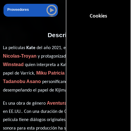
Proveedores
Cookies
Descripción
Cedric
La películas
Kate
del año 2021, está dirigida por
Nicolas-Troyan
Mary Elizabeth
y protagonizada por
Winstead
Woody Harrelson
quien interpreta a Kate,
en el
Miku Patricia Martineau
papel de Varrick,
como Ani,
Tadanobu Asano
Jun Kunimura
personificando a Renji y
ver créditos completos
desempeñando el papel de Kijima (
).
Aventura
Acción
Crimen
Es una obra de género
,
y
producida
en EE.UU.. Con una duración de 01 hr 46 min (106 minutos), esta
película tiene diálogos originales en
Inglés
y
Japonés
. La banda
Nathan
sonora para esta producción ha sido compuesta por