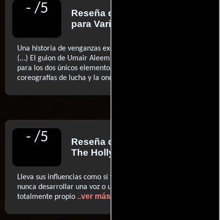
-
/
5
Reseña de
Amy Nicholson
para Variety
Una historia de venganzas excéntrica, pero predecible
(...) El guion de Umair Aleem es poco más que un marco
para los dos únicos elementos que importan: las
..ver más
coreografías de lucha y la onda de su estrella
-
/
5
Reseña de
Angie Han
para
The Hollywood Reporter
Lleva sus influencias como si fueran ropa usada, sin lograr
nunca desarrollar una voz o un estilo que parezca
..ver más
totalmente propio