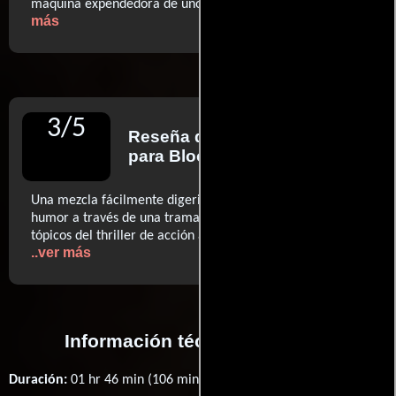
..ver
máquina expendedora de unos cuantos tiroteos
más
3
/
5
Reseña de
Meagan Navarro
para Bloody Disgusting
Una mezcla fácilmente digerible de violencia, acción y
humor a través de una trama boba que marca todos los
tópicos del thriller de acción a velocidad de vértigo (...)
..ver más
Información técnica y general
Duración:
01 hr 46 min (106 minutos) .