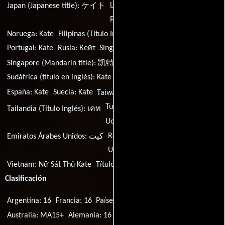
Lituania:
Keitė
México:
Kate
Japan (Japanese title):
ケイト
Países Bajos:
Kate
Noruega:
Kate
Filipinas (Título Inglés):
Kate
Polonia:
Kate
Portugal:
Kate
Rusia:
Кейт
Singapur (Título Inglés):
Kate
Singapore (Mandarin title):
凯特
Sudáfrica (título en inglés):
Kate
Corea del Sur:
케이트
España:
Kate
Suecia:
Kate
Taiwán:
絕命凱特
Turquía (Título turco):
Kate
Tailandia (Título Inglés):
เคท
Ucrania:
Кейт
Reino Unido:
Kate
EE.UU.:
Kate
Emiratos Árabes Unidos:
كيت
Uzbekistan:
Keyt
Vietnam:
Nữ Sát Thủ Kate
Título original:
Kate
Clasificación
Argentina: 16
Francia: 16
Países Bajos: 16
EE.UU.: R
Australia: MA15+
Alemania: 16
Reino Unido: 15