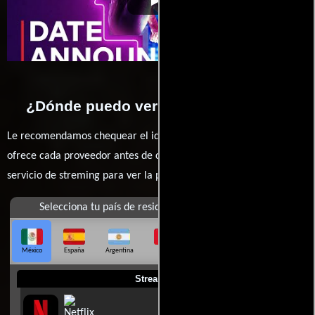
¿Dónde puedo ver la películas Kate?
Le recomendamos chequear el idioma, doblaje o subtítulos que
ofrece cada proveedor antes de comprar, alquilar o contratar un
servicio de streming para ver la películas.
Selecciona tu país de residencia
México
España
Argentina
Perú
Colombia
Chile
Ecuador
Streaming