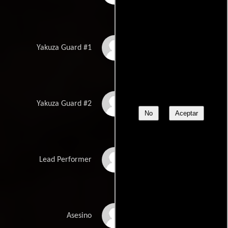
Darin Fujimori
Yakuza Guard #1
Kwang Bin
Yakuza Guard #2
No
Aceptar
Bando Hirohichiro
Lead Performer
Ryuyo Kawamoto
Asesino