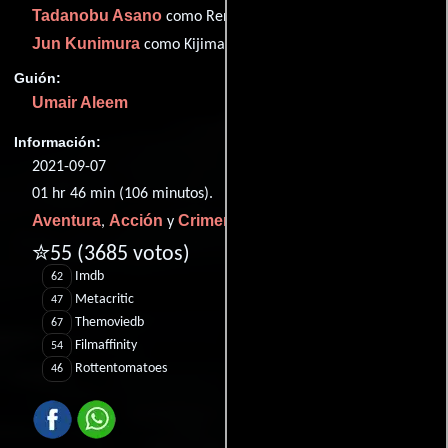
Tadanobu Asano
como Renji
Jun Kunimura
como Kijima
Guión:
Umair Aleem
Información:
2021-09-07
01 hr 46 min (106 minutos).
Aventura
Acción
Crimen
,
y
.
✮55
(3685 votos)
Imdb
62
Metacritic
47
Themoviedb
67
Filmaffinity
54
Rottentomatoes
46