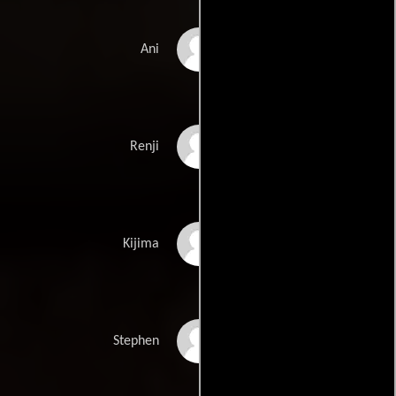
Miku Patricia
Ani
Martineau
Tadanobu Asano
Renji
Jun Kunimura
Kijima
Michiel Huisman
Stephen