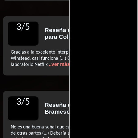
3
/
5
Reseña de
Matt Goldberg
para Collider
Gracias a la excelente interpretación de Mary Elizabeth
Winstead, casi funciona (...) Otro producto diseñado en el
..ver más
laboratorio Netflix
3
/
5
Reseña de
Charles
Bramesco
para AV Club
No es una buena señal que casi todo en ella parezca venir
de otras partes (...) Debería aspirar a ser más que una