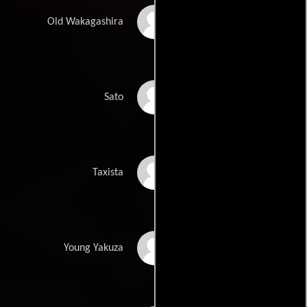
Hiroyuki Kobayashi
Old Wakagashira
Koji Nishiyama
Sato
Kazuhiro Muroyama
Taxista
Shinji Uchiyama
Young Yakuza