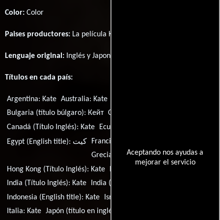
Color:
Color
Paises productores:
La película Kate fué producida en
EE.UU.
Lenguaje original:
Inglés
y
Japonés
.
Títulos en cada país:
Argentina:
Kate
Australia:
Kate
Brasil:
Kate
Bulgaria (título búlgaro):
Кейт
Canadá (Título francés):
Kate
Canadá (Título Inglés):
Kate
Ecuador:
Kate
Francia:
Kate
Alemania:
Kate
Egypt (English title):
كيت
Aceptando nos ayudas a
Grecia:
Κέιτ
mejorar el servicio
Hong Kong (Título Inglés):
Kate
Hungría:
Kate
India (Título Inglés):
Kate
India (Título hindi):
कैट
Indonesia (English title):
Kate
Israel (Título Inglés):
Kate
Italia:
Kate
Japón (título en inglés):
Kate