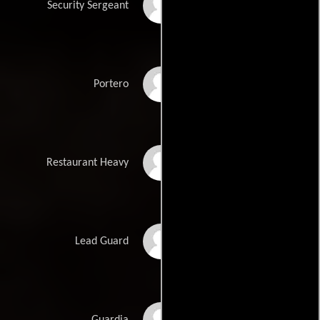
Patrick Newall
Security Sergeant
Apparekoizumi
Portero
Geoffrey Giuliano
Restaurant Heavy
Sô Nozawa
Lead Guard
Takayuki Yamamoto
Guardia