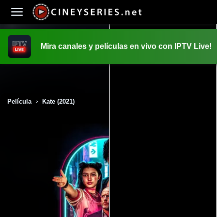
Mira canales y películas en vivo con IPTV Live!
INICIO
PELICULAS
Película
Kate (2021)
>