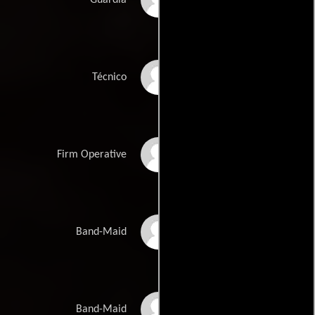
Andrew Macdonald
Técnico
Eoin O'Brien
Firm Operative
Miku Kobato
Band-Maid
Kanami Tono
Band-Maid