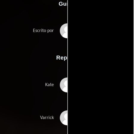
Guión
Umair Aleems
Escrito por
Reparto
Mary Elizabeth
Kate
Winstead
Woody Harrelson
Varrick