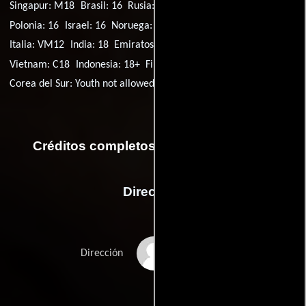
Singapur: M18
Brasil: 16
Rusia: 18+
España: 16
Canadá: R
Polonia: 16
Israel: 16
Noruega: 16
Japón: R
Turquía: 18+
Italia: VM12
India: 18
Emiratos Árabes Unidos: 18+
Vietnam: C18
Indonesia: 18+
Filipinas: 18+
Suecia: 16+
Corea del Sur: Youth not allowed
Tailandia: 16+
México: R
Créditos completos de la película Kate
Dirección
Cedric Nicolas-Troyan
Dirección