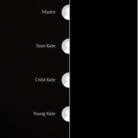
Cindy Sirinya Bishop
Madre
Amelia Crouch
Teen Kate
Ava Caryofyllis
Child Kate
Gemma Brooke Allen
Young Kate