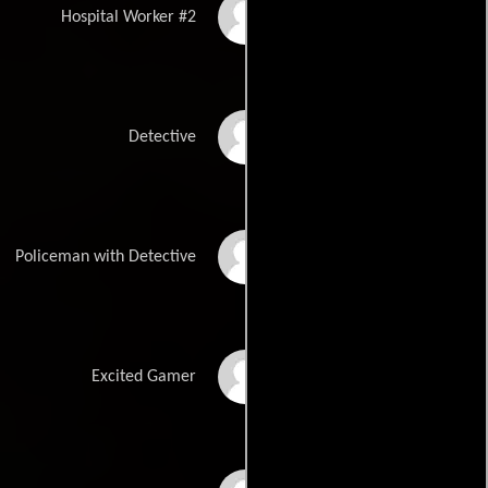
Masahiro Kanemaru
Hospital Worker #2
Takuya Sano
Detective
Nobu T Watanabe
Policeman with Detective
Genki Yamasaki
Excited Gamer