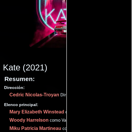
Kate
(2021)
Resumen:
Dirección:
Cedric Nicolas-Troyan
Dirección
Elenco principal:
Mary Elizabeth Winstead
como Kate
Woody Harrelson
como Varrick
Miku Patricia Martineau
como Ani