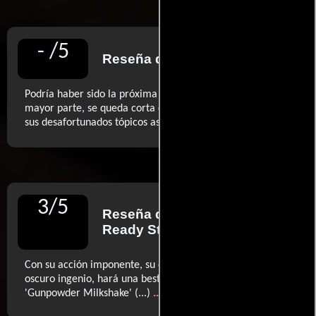
-
/
5
Reseña de
IGN
para
Podría haber sido la próxima 'Atomic Blonde', pero en su
mayor parte, se queda corta con su falta de originalidad y
..ver más
sus desafortunados tópicos asiáticos
3
/
5
Reseña de
M.N. Miller
para
Ready Steady Cut
Con su acción imponente, su enérgico estilo visual y su
oscuro ingenio, hará una bestial sesión doble con
..ver más
'Gunpowder Milkshake' (...)