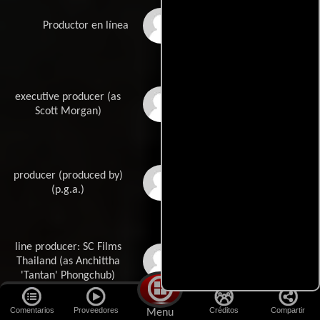
Sharon Miller
Productor en línea
executive producer (as
Scott Allen Morgan
Scott Morgan)
producer (produced by)
Patrick Newall
(p.g.a.)
line producer: SC Films
Anchittha Phongchub
Thailand (as Anchittha
'Tantan' Phongchub)
Comentarios
Proveedores
Créditos
Compartir
Menu