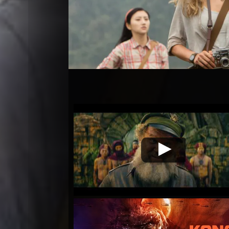
Kong. La Isla
Video de la película Kong. La
Calavera
Isla Calavera