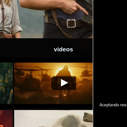
videos
2017-
Kong. La Isla
Video de la película Kong. La
2017-
Kong.
03-09
Calavera
Isla Calavera
03-09
Cal
Aceptando nos 