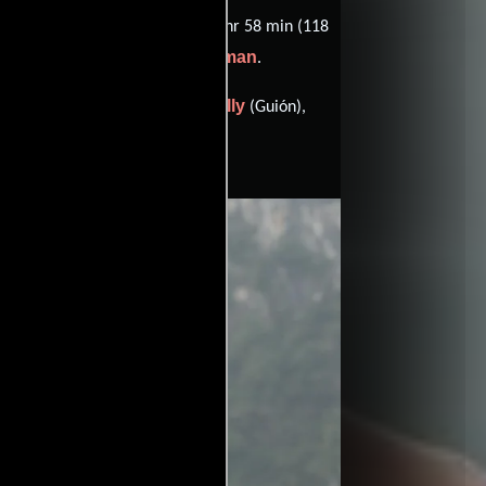
 China. Con una duración de 01 hr 58 min (118
Henry Jackman
sido compuesta por
.
nstein
Derek Connolly
(Guión),
(Guión),