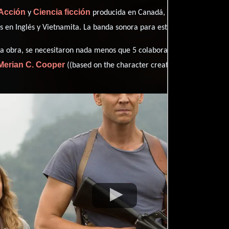
Acción
Ciencia ficción
y
producida en Canadá, EE.UU., Australia y
es en
Inglés
y
Vietnamita
. La banda sonora para esta producción ha 
Max Bore
esta obra, se necesitaron nada menos que 5 colaboraciones.
Merian C. Cooper
((based on the character created by) (u)).