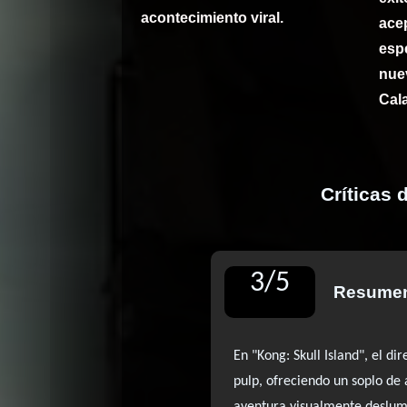
acontecimiento viral.
ac
esp
nue
Cala
Críticas 
3
/
5
Resumen
En "Kong: Skull Island", el d
pulp, ofreciendo un soplo de
aventura visualmente deslumb