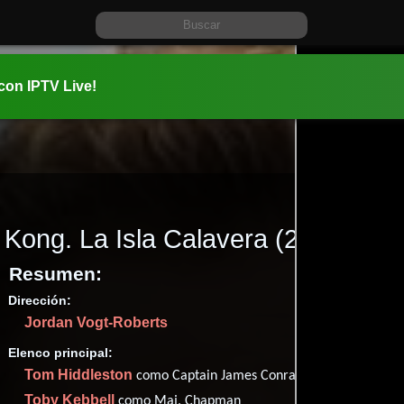
 con IPTV Live!
Kong. La Isla Calavera
(2017)
Resumen:
Dirección:
Información:
Jordan Vogt-Roberts
2017-03-0
01 hr 58 m
Elenco principal:
Aventura
Tom Hiddleston
como Captain James Conrad
ficción
.
Toby Kebbell
como Maj. Chapman