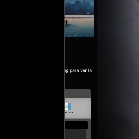
 La Isla
Video de la película Kong. La
2017-
avera
Isla Calavera
03-09
avera?
contratar un servicio de streming para ver la
livia
Venezuela
Guatemala
Rep. Dom.
Uruguay