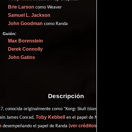
✮65
(2
Brie Larson
como Weaver
Imdb
66
Samuel L. Jackson
Metac
62
John Goodman
como Randa
Filma
58
Rott
75
Guión:
1 nominacio
Max Borenstein
Derek Connolly
John Gatins
Proveedores
Descripción
7, conocida originalmente como "
Kong: Skull Island
", está dirigida p
Toby Kebbell
Br
tain James Conrad,
en el papel de Maj. Chapman,
n
ver créditos completos
desempeñando el papel de Randa (
).