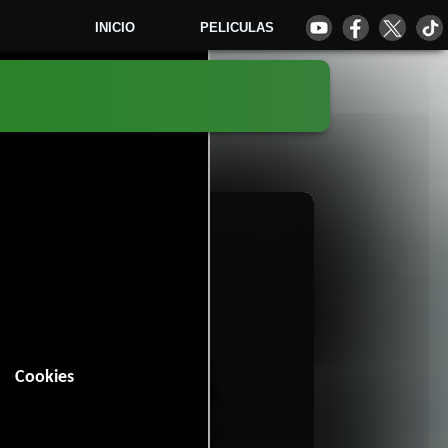
INICIO
PELICULAS
9
Cookies
in (118 minutos).
Fantasía
Acción
Ciencia
,
,
y