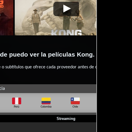
2017-
Kong. La Isla
Video de la película Kong. La
2017-
Kong.
03-09
Calavera
Isla Calavera
03-09
Cal
e puedo ver la películas Kong. La Isla Cal
 subtítulos que ofrece cada proveedor antes de comprar, alquilar o 
cia
Perú
Colombia
Chile
Ecuador
Bo
Streaming