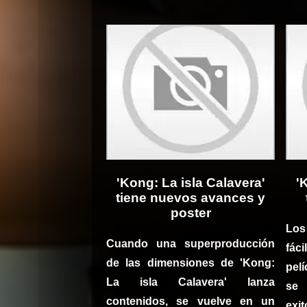
'Kong: La isla Calavera'
'
tiene nuevos avances y
poster
Los
Cuando una superproducción
fác
de las dimensiones de 'Kong:
pel
La isla Calavera' lanza
se 
contenidos, se vuelve en un
exi