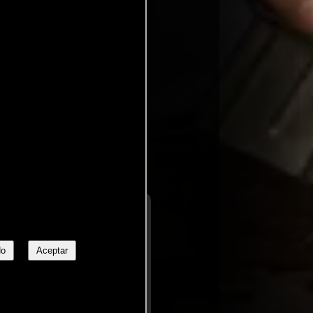
fesionales
No
Aceptar
l humor con los placeres del
elícula se adentra en una
as que deja huella, desde un