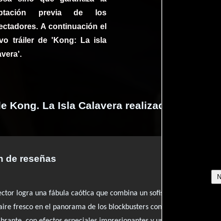
eptación previa de los
ectadores. A continuación el
vo tráiler de 'Kong: La isla
vera'.
de Kong. La Isla Calavera realizadas por pro
 de reseñas
irector logra una fábula caótica que combina un sofisticado sentido de
 aire fresco en el panorama de los blockbusters contemporáneos. La p
rante, con efectos especiales impresionantes y un diseño de criatur