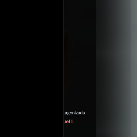
2954 votos)
ritic
ffinity
entomatoes
nes
Jordan Vogt-Roberts
or
y protagonizada
ie Larson
Samuel L.
como Weaver ,