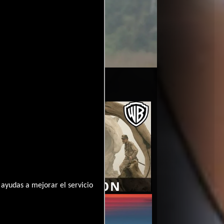
 La Isla
Video de la película Kong. La
2017-
avera
Isla Calavera
03-09
ayudas a mejorar el servicio