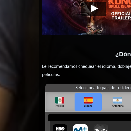
Kong. La Isla
Video de la película Kong. La
Calavera
Isla Calavera
¿Dónd
Le recomendamos chequear el idioma, doblaje o
películas.
Selecciona tu país de residen
México
España
Argentina