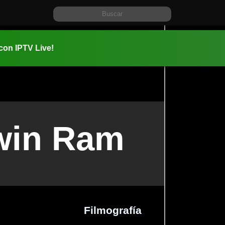
 con IPTV Live!
win Ram
Filmografía