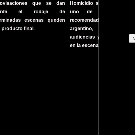
rovisaciones que se dan
Homicidio se ha converti
rante el rodaje de
uno de los filmes 
erminadas escenas queden
recomendados del c
l producto final.
argentino, cautiva
audiencias y dejando su h
en la escena internacional.