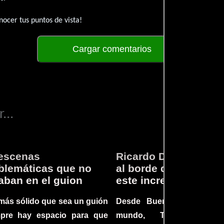
ocer tus puntos de vista!
Cargar comentarios
...
escenas
Ricardo Darín te llev
lemáticas que no
al borde del asiento 
aban en el guion
este increíble thriller
más sólido que sea un guión
Desde Buenos Aires hast
mpre hay espacio para que
mundo, Tesis sobre