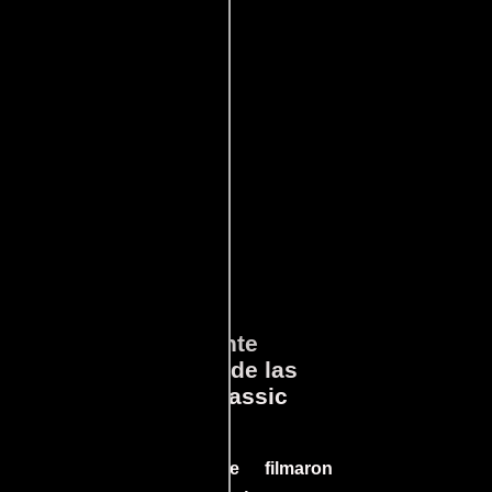
ará
Lo que Realmente
en
Sucedió detrás de las
cámaras en Jurassic
Park
a el
Conoce cómo se filmaron
 un