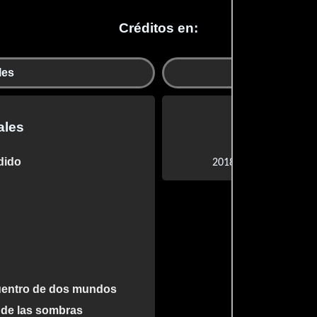
Créditos en:
les
Departa
ales
Departam
dido
Bumblebee
2018 |
cuentro de dos mundos
 de las sombras