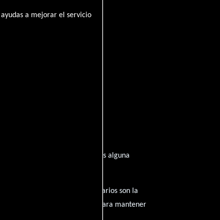
ayudas a mejorar el servicio
spirado de su trayectoria? ¿Tienes alguna
amantes del cine, y tus comentarios son la
nido inapropiado será eliminado para mantener