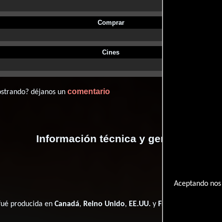
Comprar
Cines
comentario
ostrando? déjanos un
Información técnica y general
Aceptando nos 
 fué producida en
Canadá
,
Reino Unido
,
EE.UU.
y
Francia