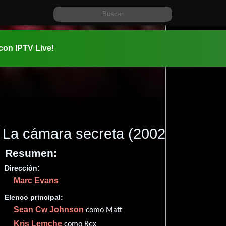
 con IPTV Live!
La cámara secreta
(2002)
Resumen:
Dirección:
Información:
Marc Evans
2002-09-1
01 hr 35 mi
Elenco principal:
Terror
Th
,
Sean Cw Johnson
como Matt
Kris Lemche
como Rex