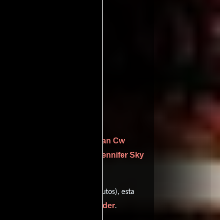
 Evans
Sean Cw
y protagonizada por
gan
Jennifer Sky
personificando a Emma y
ración de 01 hr 35 min (95 minutos), esta
ood
Rob Kirwan
Alan Moulder
,
y
.