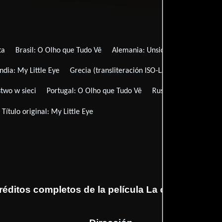
ta
Brasil:
O Olho que Tudo Vê
Alemania:
Unsichtbare Augen
E
andia:
My Little Eye
Grecia (transliteración ISO-LATIN-1):
Katastasi
two w sieci
Portugal:
O Olho que Tudo Vê
Rusia:
Одним глазк
Título original:
My Little Eye
réditos completos de la película La cámara secre