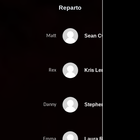
Reparto
Sean Cw Johnson
Matt
Kris Lemche
Rex
Stephen O'Reilly
Danny
Laura Regan
Emma