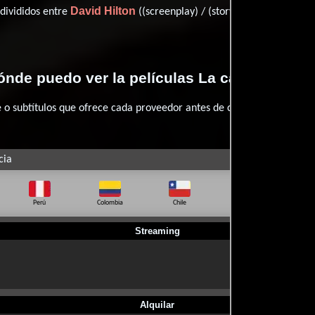
David Hilton
James Watk
 divididos entre
((screenplay) / (story)) y
nde puedo ver la películas La cámara secr
 subtítulos que ofrece cada proveedor antes de comprar, alquilar o 
cia
Perú
Colombia
Chile
Ecuador
Bo
Streaming
Alquilar