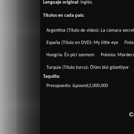
Lenguaje original:
Inglés
.
Títulos en cada país:
Argentina (Título de video):
La cámara secre
España (Título en DVD):
My little eye
Finl
Hungría:
Én pici szemem
Polonia:
Morders
Turquía (Título turco):
Ölüm bizi gözetliyor
Taquilla:
Presupuesto: &pound;2,000,000
C