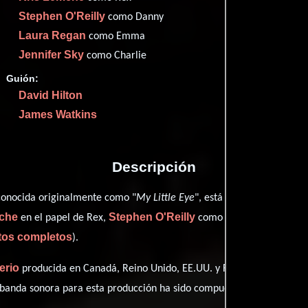
Stephen O'Reilly
como Danny
Laura Regan
como Emma
Proveedores
Jennifer Sky
como Charlie
Guión:
David Hilton
James Watkins
Descripción
Marc
conocida originalmente como "
My Little Eye
", está dirigida por
mche
Stephen O'Reilly
Laura Re
en el papel de Rex,
como Danny,
itos completos
).
erio
producida en Canadá, Reino Unido, EE.UU. y Francia. Con una du
Bias
Fl
 banda sonora para esta producción ha sido compuesta por
,