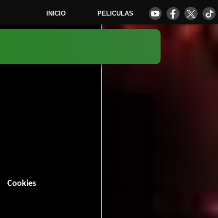
INICIO
PELICULAS
0
Cookies
n (95 minutos).
riller
Misterio
y
.