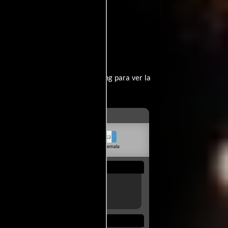
ins
.
eta?
contratar un servicio de streming para ver la
livia
Venezuela
Guatemala
Rep. Dom.
Uruguay