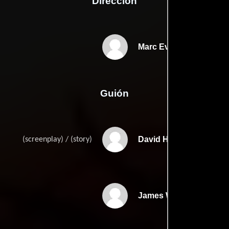
Dirección
Marc Evans
Guión
David Hiltons
(screenplay) / (story)
James Watkinss