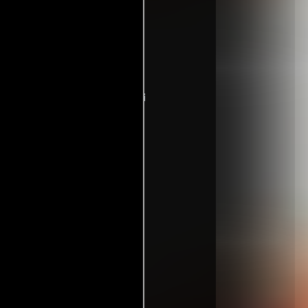
spaña:
La cámara secreta
 tromou
Croacia:
Kamere smrti
ом
ta