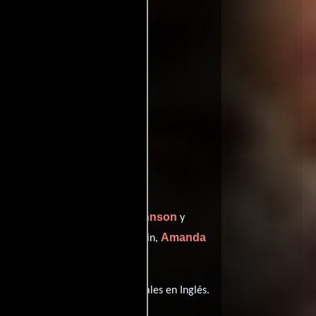
ffinity
entomatoes
Lamont Johnson
", está dirigida por
y
Burt Lancaster
Amanda
como Bill Doolin,
s
).
a película tiene diálogos originales en
Inglés
.