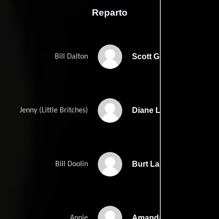
Reparto
Scott Glenn
Bill Dalton
Diane Lane
Jenny (Little Britches)
Burt Lancaster
Bill Doolin
Amanda Plummer
Annie