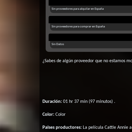
Sin proveedores para alquilar en España
Sin proveedores para comprar en España
Sin Datos
¿Sabes de algún proveedor que no estamos m
Duración:
01 hr 37 min (97 minutos) .
Color:
Color
Paises productores:
La película Cattle Annie a