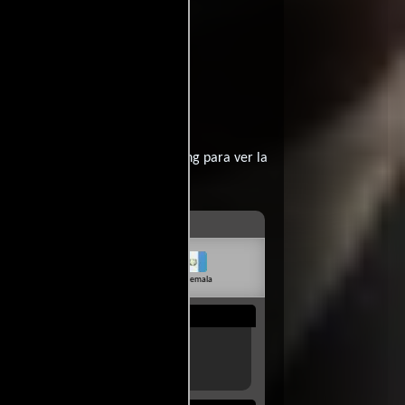
).
Doolin?
contratar un servicio de streming para ver la
livia
Venezuela
Guatemala
Rep. Dom.
Uruguay