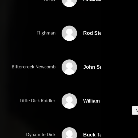
Rod Steiger
Tilghman
John Savage
Bittercreek Newcomb
William Russ
Little Dick Raidler
Buck Taylor
Dynamite Dick