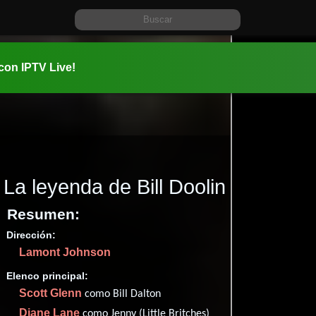
 con IPTV Live!
La leyenda de Bill Doolin
(1981)
Resumen:
Dirección:
Información:
Lamont Johnson
1981-02-0
01 hr 37 mi
Elenco principal:
Drama
y
Scott Glenn
como Bill Dalton
✮56
(15
Diane Lane
como Jenny (Little Britches)