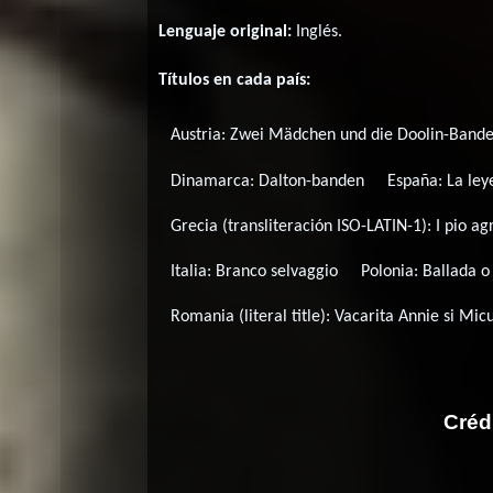
Lenguaje original:
Inglés
.
Títulos en cada país:
Austria:
Zwei Mädchen und die Doolin-Band
Dinamarca:
Dalton-banden
España:
La ley
Grecia (transliteración ISO-LATIN-1):
I pio ag
Italia:
Branco selvaggio
Polonia:
Ballada o
Romania (literal title):
Vacarita Annie si Mic
Créd