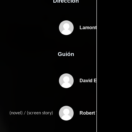
Dirección
Lamont Johnson
Guión
David Eyres
Robert Wards
(novel) / (screen story)