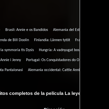
e
Brasil:
Annie e os Bandidos
Alemania del Este:
Zwei Mädchen u
enda de Bill Doolin
Finlandia:
Lännen tytöt
Francia:
Bill Doolin le
ria symmoria tis Dysis
Hungría:
A vadnyugat boszorkái
Hungría (
 Annie i Jenny
Portugal:
Os Conquistadores do Oeste
uta Pantalonasi
Alemania occidental:
Cattle Annie
Título origina
itos completos de la película La leyenda de Bill D