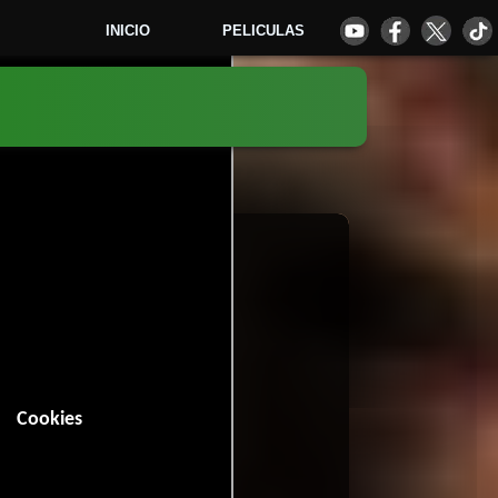
INICIO
PELICULAS
6
Cookies
n (97 minutos).
Western
.
7 votos)