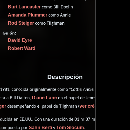
Imdb
61
Burt Lancaster
como Bill Doolin
Filma
50
Amanda Plummer
como Annie
Rott
61
Rod Steiger
como Tilghman
Guión:
David Eyre
Robert Ward
Proveedores
Descripción
 1981, conocida originalmente como "
Cattle Annie and Little Britches
Diane Lane
ta a Bill Dalton,
en el papel de Jenny (Little Britches),
ger
ver créditos completo
desempeñando el papel de Tilghman (
ducida en EE.UU.. Con una duración de 01 hr 37 min (97 minutos), est
Sahn Berti
Tom Slocum
o compuesta por
y
.