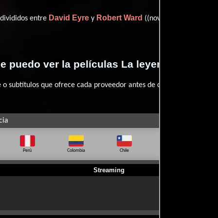
David Eyre
Robert Ward
 divididos entre
y
((novel) / (screen story)
 puedo ver la películas La leyenda de Bill 
 subtítulos que ofrece cada proveedor antes de comprar, alquilar o 
cia
Perú
Colombia
Chile
Ecuador
Bo
Streaming