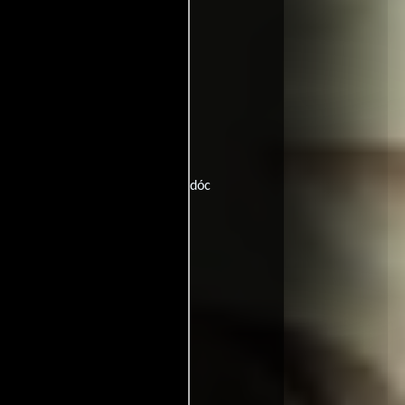
nd die Doolin-Bande
 hors-la-loi
Título original):
Annie és a kis vadóc
l:
Cattle Annie and Little Britches
oolin