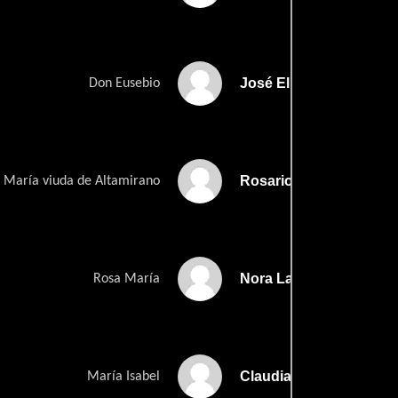
José Elías Moreno
Don Eusebio
Rosario Gálvez
 María viuda de Altamirano
Nora Larraga 'Karla'
Rosa María
Claudia Islas
María Isabel