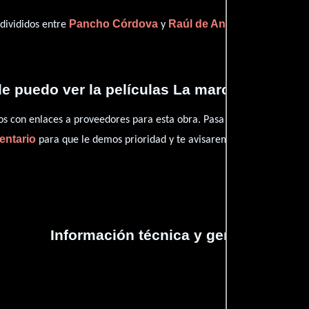
Pancho Córdova
Raúl de Anda
 divididos entre
y
(Escritor).
e puedo ver la películas La marcha de Zaca
con enlaces a proveedores para esta obra. Pasa por nuestro catál
entario
para que le demos prioridad y te avisaremos cuando se encu
Información técnica y general