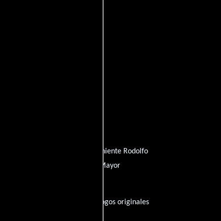
 de Anda
quien interpreta a Teniente Rodolfo
endáriz Jr.
personificando a Mayor
utos), esta película tiene diálogos originales