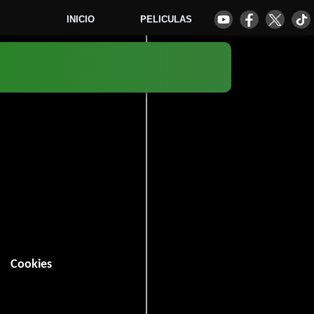
INICIO
PELICULAS
8
Cookies
n (90 minutos).
Acción
Drama
,
y
.