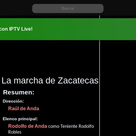
 con IPTV Live!
La marcha de Zacatecas
(1969)
Resumen:
Dirección:
Información:
Raúl de Anda
1969-08-2
01 hr 30 mi
Elenco principal:
Comedia
Rodolfo de Anda
como Teniente Rodolfo
Robles
✮68