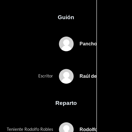
Guión
Pancho Córdovas
Raúl de Andas
Escritor
Reparto
Rodolfo de Anda
Teniente Rodolfo Robles