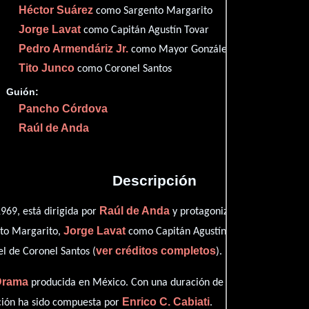
Héctor Suárez
como Sargento Margarito
Imdb
68
Jorge Lavat
como Capitán Agustín Tovar
Pedro Armendáriz Jr.
como Mayor González
Tito Junco
como Coronel Santos
Guión:
Proveedores
Pancho Córdova
Raúl de Anda
Descripción
Raúl de Anda
Rodolfo
969, está dirigida por
y protagonizada por
Jorge Lavat
Pedro Arm
nto Margarito,
como Capitán Agustín Tovar,
ver créditos completos
 de Coronel Santos (
).
Drama
producida en México. Con una duración de 01 hr 30 min (90 min
Enrico C. Cabiati
ción ha sido compuesta por
.