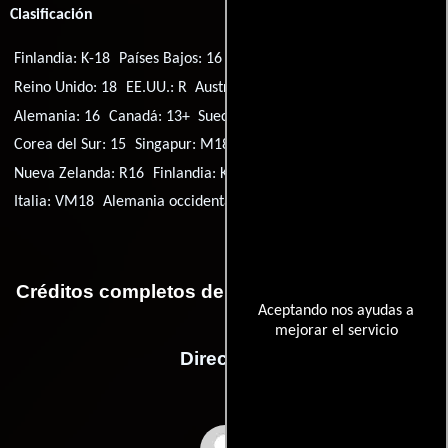
Clasificación
Finlandia: K-18
Países Bajos: 16
Noruega: 18
Portugal: M/16
Reino Unido: 18
EE.UU.: R
Australia: M
Brasil: 12
Alemania: 16
Canadá: 13+
Suecia: 15
Islandia: 16
Corea del Sur: 15
Singapur: M18
Francia: 12
Nueva Zelanda: R16
Finlandia: K-16
Filipinas: R-18
Italia: VM18
Alemania occidental: 18
Créditos completos de la película La mosca II
Aceptando nos ayudas a
mejorar el servicio
Dirección