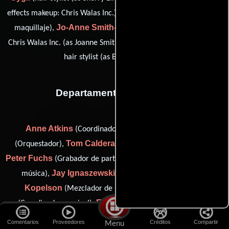
Sydney Silvert
effects makeup: Chris Walas Inc.),
(Asistente de
Jo-Anne Smith-Ojeil
maquillaje),
(special effects makeup:
Brenda Turner
Chris Walas Inc. (as Joanne Smith)) y
(assistant
hair stylist (as Brenda Gibson))
Departamento de musica
Anne Atkins
Jeff Atmajian
(Coordinador musical),
Tom Calderaro
(Orquestador),
(synthesizer programmer),
Peter Fuchs
Earl Ghaffari
(Grabador de partituras),
(Editor de
Jay Ignaszewski
Danny
música),
(Editor de música),
Kopelson
Paul Talkington
(Mezclador de música),
Eric Tomlinson
Jeff
(Coordinador musical),
(Ingeniero),
Vaughn
Allan Wilson
(electronic music recordist),
(orchestra
Comentarios
Proveedores
Créditos
Compartir
Menu