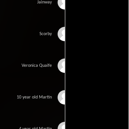
Ann Marie Lee
Jainway
Garry Chalk
Scorby
Saffron Henderson
Veronica Quaife
Harley Cross
10 year old Martin
Matthew Moore