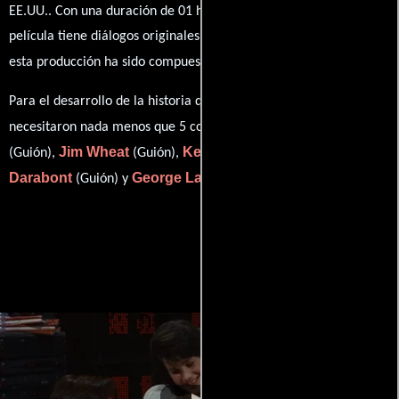
EE.UU.. Con una duración de 01 hr 45 min (105 minutos), esta
película tiene diálogos originales en
Inglés
. La banda sonora para
Christopher Young
esta producción ha sido compuesta por
.
Para el desarrollo de la historia que cuenta esta obra, se
Mick Garris
necesitaron nada menos que 5 colaboraciones.
Jim Wheat
Ken Wheat
Frank
(Guión),
(Guión),
(Guión),
Darabont
George Langelaan
(Guión) y
(Personajes).