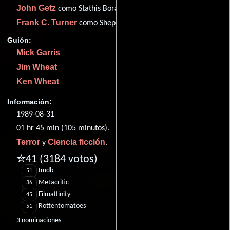
John Getz
como Stathis Borans
Frank C. Turner
como Shepard
Guión:
Mick Garris
Jim Wheat
Ken Wheat
Información:
1989-08-31
01 hr 45 min (105 minutos).
Terror
Ciencia ficción
y
.
✮41
(3184 votos)
Imdb
51
Metacritic
36
Filmaffinity
45
Rottentomatoes
51
3 nominaciones