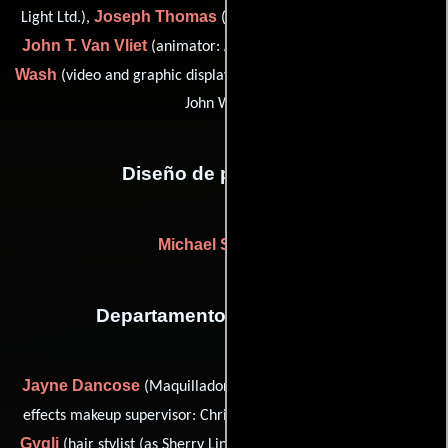
Joseph Thomas
Light Ltd.),
(animator: Available Light Ltd.),
John T. Van Vliet
John C.
(animator: Available Light Ltd.) y
Wash
(video and graphic displays: Video Image, Los Angeles (as
John Wash))
Diseño de producción
Michael S. Bolton
Departamento de maquillaje
Jayne Dancose
Stephan Dupuis
(Maquilladora),
(special
Sherry Linder-
effects makeup supervisor: Chris Walas Inc.),
Gygli
Dennis Pawlik
(hair stylist (as Sherry Linder)),
(special