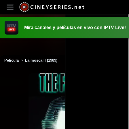
Mira canales y películas en vivo con IPTV Live!
INICIO
PELICULAS
Película
La mosca II (1989)
>