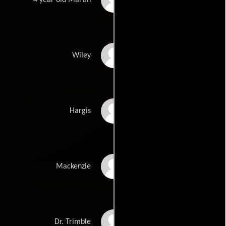
4 year old Martin
Rob Roy
Wiley
Andrew Rhodes
Hargis
Pat Bermel
Mackenzie
William S. Taylor
Dr. Trimble