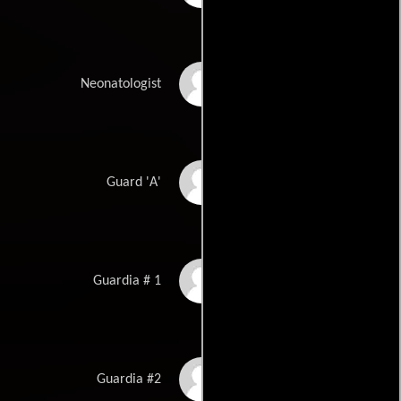
Mike Winlaw
Neonatologist
Allan Lysell
Guard 'A'
Suzanne Ristic
Guardia # 1
Danny Virtue
Guardia #2