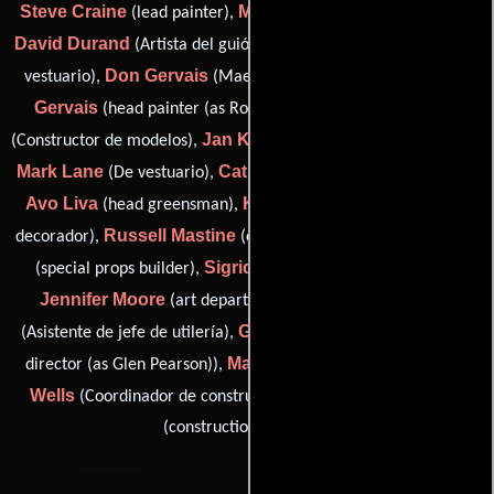
Steve Craine
Mark Davidson
(lead painter),
(De vestuario),
David Durand
Dean Eilertson
(Artista del guión gráfico),
(De
Don Gervais
Roland-Marie
vestuario),
(Maestro de obras),
Gervais
Helen Jarvis
(head painter (as Roland Gervais)),
Jan Kobylka
(Constructor de modelos),
(construction engineer),
Mark Lane
Catherine Leighton
(De vestuario),
(prop buyer),
Avo Liva
Kim MacKenzie
(head greensman),
(Asistente de
Russell Mastine
Max Matsuoka
decorador),
(on set painter),
Sigrid Mekkinosson
(special props builder),
(Dibujante),
Jennifer Moore
Paul Mulder
(art department trainee),
Glen W. Pearson
(Asistente de jefe de utilería),
(assistant art
Matt Reddy
Thom
director (as Glen Pearson)),
(storesman),
Wells
John G. Anderson
(Coordinador de construcción) y
(construction buyer (u))