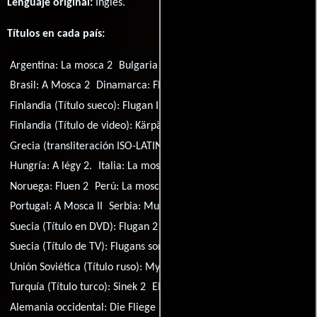
Lenguaje original:
Inglés
.
Títulos en cada país:
Argentina:
La mosca 2
Bulgaria (título búlgaro):
Мухата II
Brasil:
A Mosca 2
Dinamarca:
Fluen 2
España:
La mosca II
Finlandia (Título sueco):
Flugan II
Finlandia (Título de video):
Kärpänen II
Francia:
La mouche II
Grecia (transliteración ISO-LATIN-1):
Myga II
Grecia:
Μύγα 2
Hungría:
A légy 2.
Italia:
La mosca 2
México:
La mosca 2
Noruega:
Fluen 2
Perú:
La mosca II
Polonia:
Mucha II
Portugal:
A Mosca II
Serbia:
Muva 2
Suecia (Título en DVD):
Flugan 2
Suecia:
Flugan II
Suecia (Título de TV):
Flugans son
Unión Soviética (Título ruso):
Муха 2
Turquía (Título turco):
Sinek 2
EE.UU. (DVD):
The Fly 2
Alemania occidental:
Die Fliege II