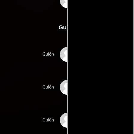
Chris Walas
Guión
Mick Garriss
Guión
Jim Wheats
Guión
Ken Wheats
Guión