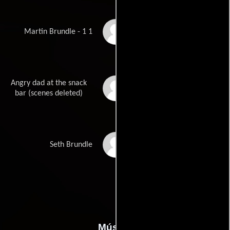
Rodney Clough Jr.
Martin Brundle - 1 1
Angry dad at the snack
Michael S. Bolton
bar (scenes deleted)
Jeff Goldblum
Seth Brundle
Música