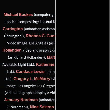
Michael Backes
Beth Block
(computer graphics consultant),
Marsha Gray
(optical compositing: Lookout Mountain Films),
Carrington
(animation assistant: Available Light Ltd. (as Marsha
Rhonda C. Gunner
Carrington)),
(video and graphic displays:
Richard E.
Video Image, Los Angeles (as Rhonda Gunner)),
Hollander
(video and graphic displays: Video Image, Los Angeles
Marti Julian
(as Richard Hollander)),
(animation assistant:
Katherine Kean
Available Light Ltd.),
(animator: Available Light
Candace Lewis
Ltd.),
(animation assistant: Available Light
Gregory L. McMurry
Ltd.),
(video and graphic displays: Video
Klaus Melchior
Image, Los Angeles (as Gregory McMurry)),
(video and graphic displays: Video Image/Molokai, Vancouver),
January Nordman
(animator: Available Light Ltd. (as January
Nina Salerno
R. Nordman)),
(animation assistant: Available