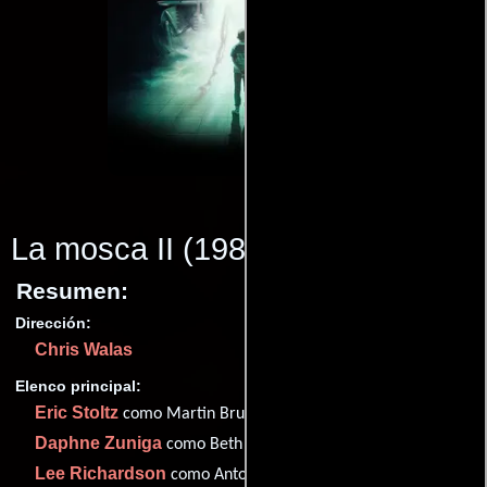
La mosca II
(1989)
Resumen:
Dirección:
Chris Walas
Elenco principal:
Eric Stoltz
como Martin Brundle
Daphne Zuniga
como Beth Logan
Lee Richardson
como Anton Bartok