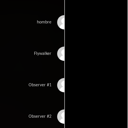
Bill Dow
hombre
David Mylrea
Flywalker
Robert Metcalfe
Observer #1
Garwin Sanford
Observer #2