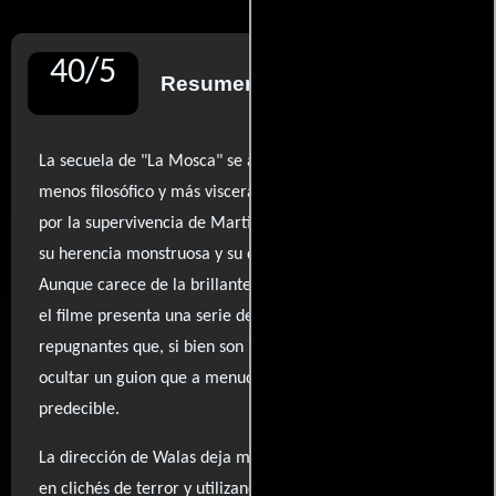
40
/
5
Resumen de reseñas
La secuela de "La Mosca" se adentra en un territorio
menos filosófico y más visceral, centrándose en la lucha
por la supervivencia de Martin, un joven atrapado entre
su herencia monstruosa y su deseo de ser humano.
Aunque carece de la brillantez y profundidad del original,
el filme presenta una serie de efectos especiales
repugnantes que, si bien son impactantes, no logran
ocultar un guion que a menudo se siente torpe y
predecible.
La dirección de Walas deja mucho que desear, cayendo
en clichés de terror y utilizando gráficos por computadora