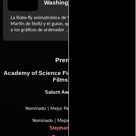
Washington Post
La Robo-fly animatrónica de Walas es tan torpe como el
Martin de Stoltz y el guion, que recurre demasiadas veces
..ver más
a los gráficos de ordenador
Premios
Academy of Science Fiction, Fantasy & Horror
Films, USA
Saturn Award (1991)
Nominado | Mejor Película de terror
Nominado | Mejor maquillaje
Stephan Dupuis