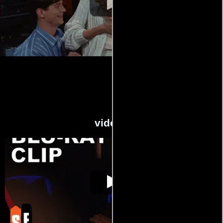
videos
La mosca II
Video de la película La mosca II
1989-08-31