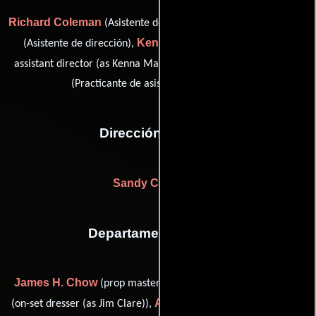
Richard Coleman
Peter D. Marshall
(Asistente de dirección),
Kenna Marshall-Pittman
(Asistente de dirección),
(third
Peter Talbot
assistant director (as Kenna Marshall-Pitman)) y
(Practicante de asistente del director)
Dirección artística
Sandy Cochrane
Departamento de arte
James H. Chow
James Clare
(prop master (as Jim Chow)),
Annmarie Corbett
(on-set dresser (as Jim Clare)),
(set buyer),