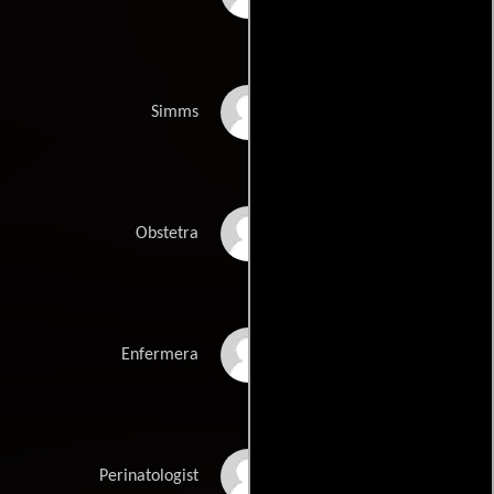
Jerry Wasserman
Simms
Duncan Fraser
Obstetra
Janet Hodgkinson
Enfermera
Sean O'Byrne
Perinatologist