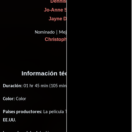
Dennis Pawlik
Jo-Anne Smith-Ojeil
Jayne Dancose
Nominado | Mejor música
Christopher Young
Información técnica y general
Duración:
01 hr 45 min (105 minutos) .
Color:
Color
Paises productores:
La película The Fly II fué producida en
EE.UU.