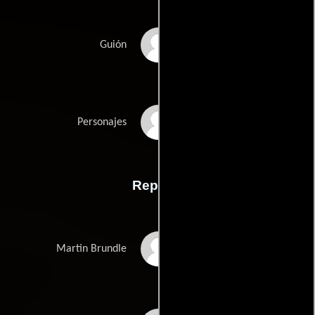
Frank Darabonts
Guión
George Langelaans
Personajes
Reparto
Eric Stoltz
Martin Brundle