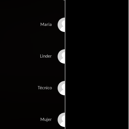
Kimelly Anne Warren
Maria
Ken Camroux
Linder
Bruce Harwood
Técnico
Lorena Gale
Mujer