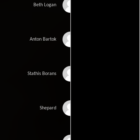
Daphne Zuniga
Beth Logan
Lee Richardson
Anton Bartok
John Getz
Stathis Borans
Frank C. Turner
Shepard