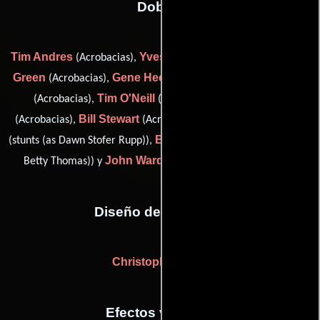
Dobles
Tim Andres
Yves Cameron
Alex
(Acrobacias),
(Acrobacias),
Green
Gene Heck
David Mylrea
(Acrobacias),
(Acrobacias),
Tim O'Neill
Fred Perron
(Acrobacias),
(Acrobacias),
Bill Stewart
Dawn Stofer-Rupp
(Acrobacias),
(Acrobacias),
Betty Thomas Quee
(stunts (as Dawn Stofer Rupp)),
(stunts (as
John Wardlow
Betty Thomas)) y
(Coordinador de dobles)
Diseño de vestuario
Christopher Ryan
Efectos visuales