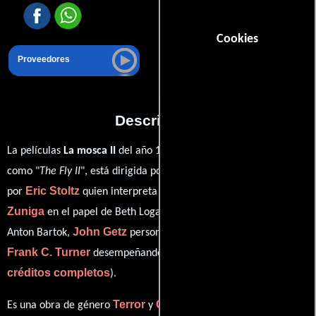
Cookies
Proveedores
Descripción
La películas
La mosca II
del año 1989, conocida originalmente
Chris Walas
como "
The Fly II
", está dirigida por
y protagonizada
Eric Stoltz
Daphne
por
quien interpreta a Martin Brundle,
Zuniga
Lee Richardson
en el papel de Beth Logan,
como
John Getz
Anton Bartok,
personificando a Stathis Borans y
Frank C. Turner
ver
desempeñando el papel de Shepard (
créditos completos
).
Terror
Ciencia ficción
Es una obra de género
y
producida en