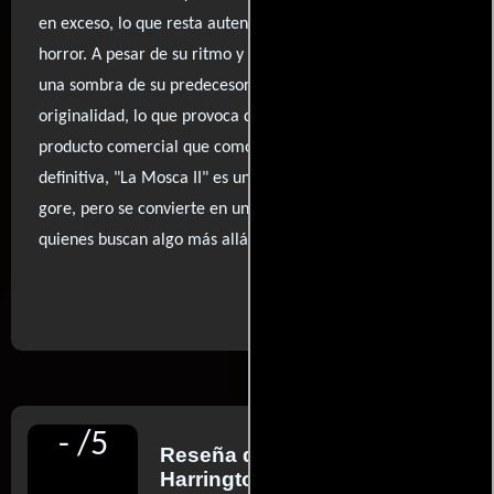
en exceso, lo que resta autenticidad a los momentos de
horror. A pesar de su ritmo y tensión, la película parece
una sombra de su predecesora, careciendo de ingenio y
originalidad, lo que provoca que se sienta más como un
producto comercial que como una obra de arte. En
definitiva, "La Mosca II" es un festín para los amantes del
gore, pero se convierte en una experiencia olvidable para
quienes buscan algo más allá de la pura repulsión.
..ver fuentes
-
/
5
Reseña de
Richard
Harrington
para The