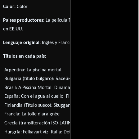
Color:
Color
Paises productores:
La película The Drowning Pool fué producida
en
EE.UU.
Lenguaje original:
Inglés
y
Francés
.
Títulos en cada país:
Argentina:
La piscina mortal
Bulgaria (título búlgaro):
Басейнът на удавниците
Brasil:
A Piscina Mortal
Dinamarca:
Druknepølen
España:
Con el agua al cuello
Finlandia:
Kasvot vedessä
Finlandia (Título sueco):
Skuggan i vattnet
Francia:
La toile d'araignée
Grecia (transliteración ISO-LATIN-1):
O epitheoritis Harper
Hungría:
Felkavart víz
Italia:
Detective Harper: acqua alla gola