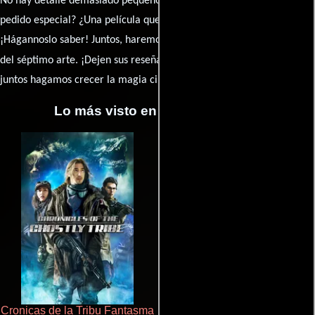
No hay detalle demasiado pequeño ni opinión insignificante. ¿Algún
pedido especial? ¿Una película que sueñas con ver reseñada?
¡Hágannoslo saber! Juntos, haremos de esta comunidad el epicentro
caja de comentarios
del séptimo arte. ¡Dejen sus reseña en la
y
juntos hagamos crecer la magia cinematográfica!
Lo más visto en Cineyseries.net
Cronicas de la Tribu Fantasma
Cualquiera menos tú