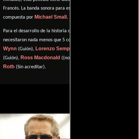
Francés
. La banda sonora para esta producción ha sido
Michael Small
compuesta por
.
Para el desarrollo de la historia que cuenta esta obra, se
Tracy Keenan
necesitaron nada menos que 5 colaboraciones.
Wynn
Lorenzo Semple Jr.
Walter Hill
(Guión),
(Guión),
Ross Macdonald
Eric
(Guión),
((novel) (as Ross MacDonald)) y
Roth
(Sin acreditar).