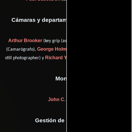
Cámaras y departamento de electricidad
Arthur Brooker
Ralph Gerling
(key grip (as Art Booker)),
George Holmes
Mel Traxel
(Camarógrafo),
(Capataz),
(unit
Richard Yuricich
still photographer) y
(first camera assistant)
Montaje
John C. Howard
Gestión de producción