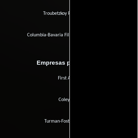
Troubetzkoy Paintings Ltd.
Columbia-Bavaria Filmgesellschaft m.b.H.
Empresas productoras
First Artists
Coleytown
Turman-Foster Company