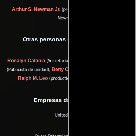
Arthur S. Newman Jr.
(production manager (as Arthur
Newman))
Otras personas que participaron
Rosalyn Catania
Carl Combs
(Secretaria de producción),
Betty Crosby
(Publicista de unidad),
(Guionista supervisor) y
Ralph M. Leo
(production auditor (as Ralph Leo))
Empresas distribuidoras
United Artists