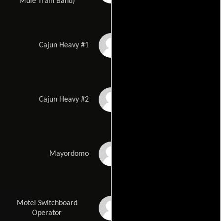
Mule Train Band)
Martin Ahrens
Cajun Heavy #1
Philippe Blenet
Cajun Heavy #2
Jerome Greene
Mayordomo
Motel Switchboard
Cecil Elliott
Operator