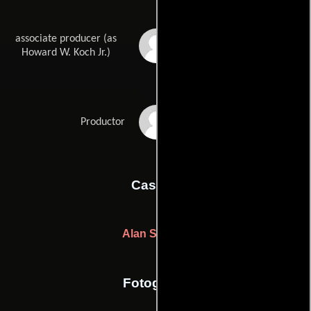
associate producer (as
Hawk Koch
Howard W. Koch Jr.)
Lawrence Turman
Productor
Casting
Alan Shayne
Fotografia