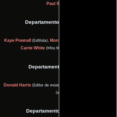
Paul Sylbert
Departamento de maquillaje
Kaye Pownall
Monty Westmore
(Estilista),
(Maquilladora) y
Carrie White
(Miss Woodward's hair styles)
Departamento de musica
Donald Harris
Dan Wallin
(Editor de música) y
(scoring mixer
(u))
Departamento de vestuario