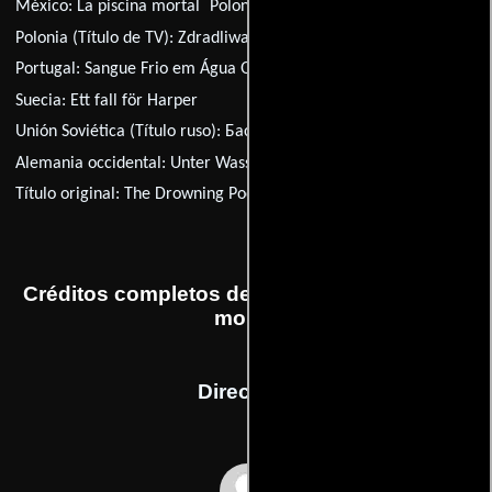
México:
La piscina mortal
Polonia:
Basen topielców
Polonia (Título de TV):
Zdradliwa ton
Portugal:
Sangue Frio em Água Quente
Suecia:
Ett fall för Harper
Unión Soviética (Título ruso):
Бассейн утопленников
Alemania occidental:
Unter Wasser stirbt man nicht
Título original:
The Drowning Pool
Créditos completos de la película La piscina
mortal
Dirección
Stuart Rosenberg