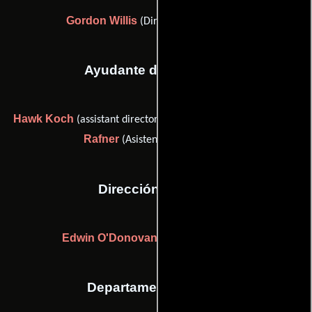
Gordon Willis
(Director de fotografía)
Ayudante de dirección
Hawk Koch
Lee
(assistant director (as Howard W. Koch Jr.)) y
Rafner
(Asistente de dirección)
Dirección artística
Edwin O'Donovan
((as Ed O'Donovan))
Departamento de arte