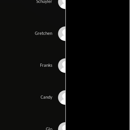
Melanie Griffith
Schuyler
Linda Haynes
Gretchen
Richard Jaeckel
Franks
Paul Koslo
Candy
Joe Canutt
Glo