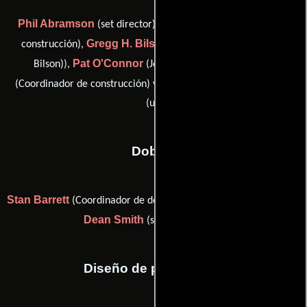
Phil Abramson
Joe Acord
(set director),
(Coordinador de
Gregg H. Bilson
construcción),
(assistant props (as Gregg
Pat O'Connor
Bill Parks
Bilson)),
(Jefe de utilería),
Eugene J. Reed
(Coordinador de construcción) y
(carpenter
(u))
Dobles
Stan Barrett
Joe Canutt
(Coordinador de dobles),
(stunts (u)) y
Dean Smith
(stunt double (u))
Diseño de producción