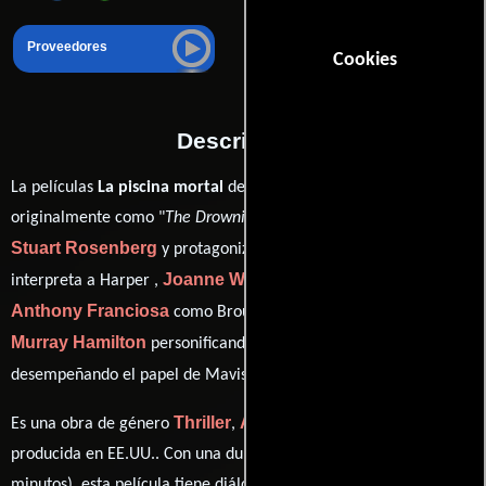
Proveedores
Cookies
Descripción
La películas
La piscina mortal
del año 1975, conocida
originalmente como "
The Drowning Pool
", está dirigida por
Stuart Rosenberg
Paul Newman
y protagonizada por
quien
Joanne Woodward
interpreta a Harper ,
en el papel de Iris,
Anthony Franciosa
como Broussard (as Tony Franciosa),
Murray Hamilton
Gail Strickland
personificando a Kilbourne y
ver créditos completos
desempeñando el papel de Mavis (
).
Thriller
Acción
Crimen
Misterio
Es una obra de género
,
,
y
producida en EE.UU.. Con una duración de 01 hr 48 min (108
minutos), esta película tiene diálogos originales en
Inglés
y