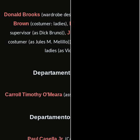
Donald Brooks
Norma
(wardrobe designer: Miss Woodward),
Brown
Richard Bruno
(costumer: ladies),
(wardrobe
Jules Melillo
supervisor (as Dick Bruno)),
(assistant men's
Vicki Sánchez
costumer (as Jules M. Melillo)) y
(costumer:
ladies (as Vicki Sanchez))
Departamento de editorial
Carroll Timothy O'Meara
(assistant editor (as Tim O'Meara))
Departamento de transporte
Paul Casella Jr.
(Capitán de transporte)