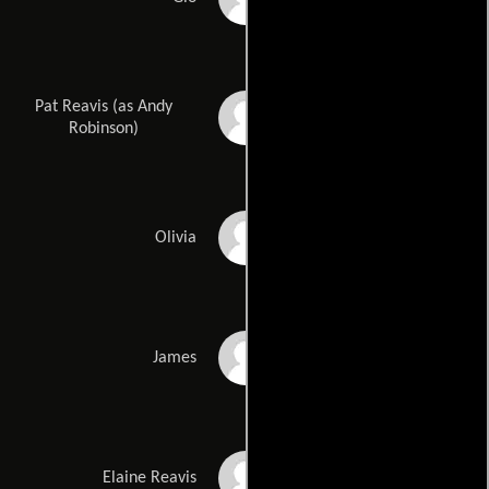
Pat Reavis (as Andy
Andrew Robinson
Robinson)
Coral Browne
Olivia
Richard Derr
James
Helena Kallianiotes
Elaine Reavis