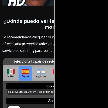
¿Dónde puedo ver la películas La piscina
mortal?
Le recomendamos chequear el idioma, doblaje o subtítulos que
ofrece cada proveedor antes de comprar, alquilar o contratar un
servicio de streming para ver la películas.
Selecciona tu país de residencia
México
España
Argentina
Perú
Colombia
Chile
Ecuador
Streaming
Sin proveedores para servicios de suscripción en España
Alquilar