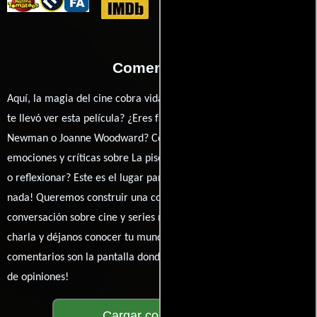
Comentarios
Aquí, la magia del cine cobra vida a través de tus opiniones. ¿Qué
te llevó ver esta película? ¿Eres fan de Stuart Rosenberg, Paul
Newman o Joanne Woodward? Comparte tus pensamientos,
emociones y críticas sobre La piscina mortal. ¿Te hizo reír, llorar
o reflexionar? Este es el lugar para expresarlo. ¡No te guardes
nada! Queremos construir una comunidad apasionada donde la
conversación sobre cine y series nunca se detenga. Únete a la
charla y déjanos conocer tu mundo cinematográfico. ¡Los
comentarios son la pantalla donde se proyecta nuestra diversidad
de opiniones!
Cargar comentarios