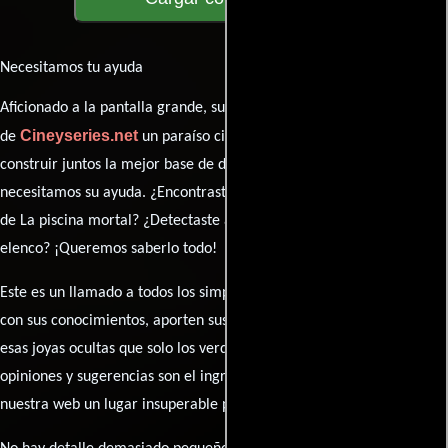
Necesitamos tu ayuda
Aficionado a la pantalla grande, su participación es clave para hacer
Cineyseries.net
de
un paraíso cinéfilo completo. Queremos
construir juntos la mejor base de datos cinematográfica, pero
necesitamos su ayuda. ¿Encontraste algún dato faltante en la ficha
de La piscina mortal? ¿Detectaste algún error en la sinopsis o el
elenco? ¡Queremos saberlo todo!
Este es un llamado a todos los simpatizantes del cine: contribuyan
con sus conocimientos, aporten sus descubrimientos y compartan
esas joyas ocultas que solo los verdaderos fanáticos conocen. Sus
opiniones y sugerencias son el ingrediente secreto que hará de
nuestra web un lugar insuperable para los amantes del celuloide.