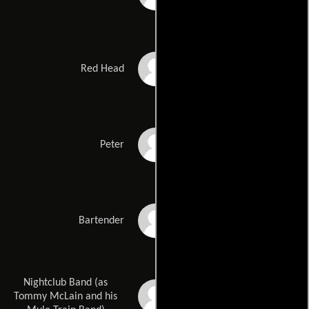
Leigh French
Red Head
Peter Dassinger
Peter
James Fontenot
Bartender
Nightclub Band (as
Tommy McLain
Tommy McLain and his