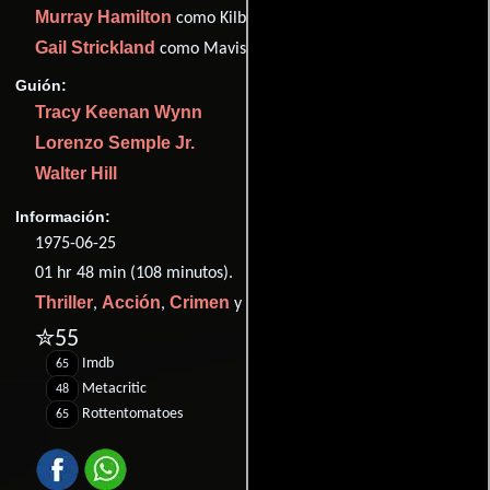
Murray Hamilton
como Kilbourne
Gail Strickland
como Mavis
Guión:
Tracy Keenan Wynn
Lorenzo Semple Jr.
Walter Hill
Información:
1975-06-25
01 hr 48 min (108 minutos).
Thriller
Acción
Crimen
Misterio
,
,
y
.
✮55
Imdb
65
Metacritic
48
Rottentomatoes
65