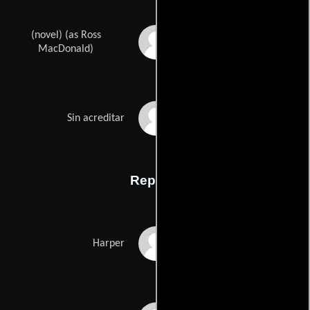
(novel) (as Ross
Ross Macdonalds
MacDonald)
Eric Roths
Sin acreditar
Reparto
Paul Newman
Harper