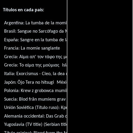
Títulos en cada país:
Argentina:
La tumba de la momia
Brasil:
Sangue no Sarcófago da Múmia
España:
Sangre en la tumba de la momia
Francia:
La momie sanglante
Grecia:
Αίμα απ' τον τάφο της μούμιας
Grecia:
Το αίμα της μούμιας
Islandia:
Blóðhvelfingin
Italia:
Exorcismus - Cleo, la dea dell'amore
Japón:
Ôjo Tera no hitsugi
México:
La sangre de la momia
Polonia:
Krew z grobowca mumii
Portugal:
O Túmulo de Sangue
Suecia:
Blod från mumiens grav
Unión Soviética (Título ruso):
Кровь из гробницы мумии
Alemania occidental:
Das Grab der blutigen Mumie
Yugoslavia (TV title) (Serbian title):
Krv iz sarkofaga