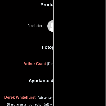
Producción
Howard Brandy
Productor
Fotografia
Arthur Grant
(Director de fotografía)
Ayudante de dirección
Derek Whitehurst
Michael Murray
(Asistente de dirección),
Lindsey C. Vickers
(third assistant director (u)) y
(second