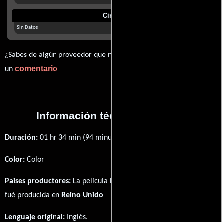
Cines
Sin Datos
¿Sabes de algún proveedor que no estamos mostrando? déjanos
comentario
un
Información técnica y general
Duración:
01 hr 34 min (94 minutos) .
Color:
Color
Paises productores:
La película Blood from the Mummy's Tomb
fué producida en
Reino Unido
Lenguaje original:
Inglés
.