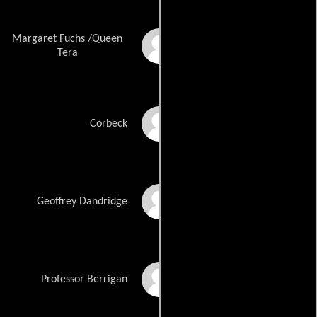
Margaret Fuchs /Queen
Valerie Leon
Tera
James Villiers
Corbeck
Hugh Burden
Geoffrey Dandridge
George Coulouris
Professor Berrigan