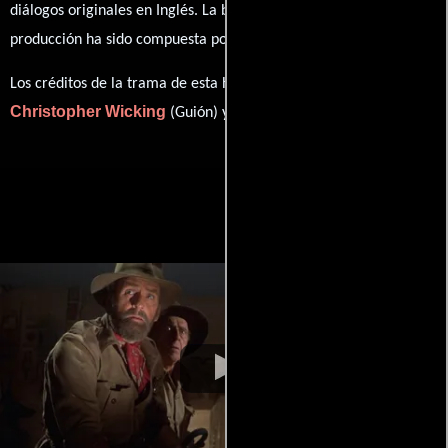
diálogos originales en
Inglés
. La banda sonora para esta
Tristram Cary
producción ha sido compuesta por
.
Los créditos de la trama de esta historia están divididos entre
Christopher Wicking
Bram Stoker
(Guión) y
(Novela).