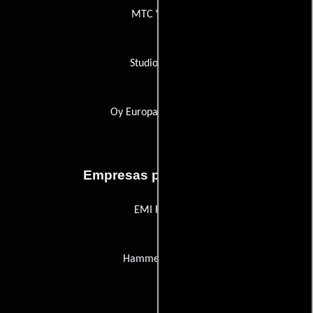
MTC Video
StudioCanal
Oy Europa Vision AB
Empresas productoras
EMI Films
Hammer Films