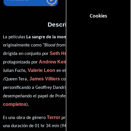
Cookies
Descripción
La películas
La sangre de la momia
del año 1971, conocida
originalmente como "
Blood from the Mummy's Tomb
", está
Seth Holt
Michael Carreras
dirigida en conjunto por
y
y
Andrew Keir
protagonizada por
quien interpreta a Professor
Valerie Leon
Julian Fuchs,
en el papel de Margaret Fuchs
James Villiers
Hugh Burden
/Queen Tera,
como Corbeck,
George Coulouris
personificando a Geoffrey Dandridge y
ver créditos
desempeñando el papel de Professor Berrigan (
completos
).
Terror
Es una obra de género
producida en Reino Unido. Con
una duración de 01 hr 34 min (94 minutos), esta película tiene