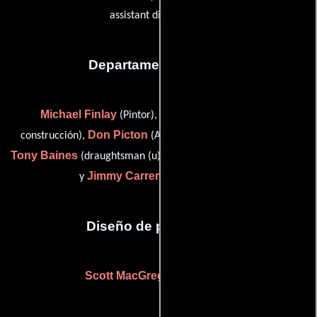
assistant director (u))
Departamento de arte
Michael Finlay
Bill Greene
(Pintor),
(Gerente de
Don Picton
construcción),
(Asistente de director artístico),
Tony Baines
Bill Beavis
(draughtsman (u)),
(scenic artist (u))
Jimmy Carreras
y
(print boy (u))
Diseño de producción
Scott MacGregor
(Diseñador)