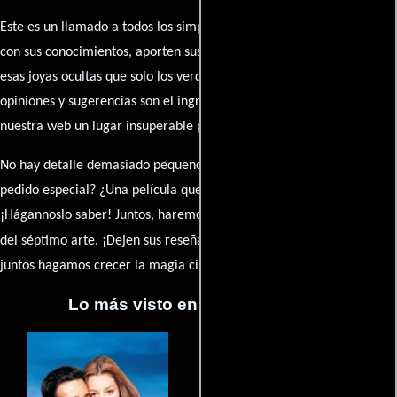
Este es un llamado a todos los simpatizantes del cine: contribuyan
con sus conocimientos, aporten sus descubrimientos y compartan
esas joyas ocultas que solo los verdaderos fanáticos conocen. Sus
opiniones y sugerencias son el ingrediente secreto que hará de
nuestra web un lugar insuperable para los amantes del celuloide.
No hay detalle demasiado pequeño ni opinión insignificante. ¿Algún
pedido especial? ¿Una película que sueñas con ver reseñada?
¡Hágannoslo saber! Juntos, haremos de esta comunidad el epicentro
caja de comentarios
del séptimo arte. ¡Dejen sus reseña en la
y
juntos hagamos crecer la magia cinematográfica!
Lo más visto en Cineyseries.net