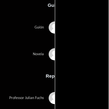
Guión
Christopher Wickings
Guión
Bram Stokers
Novela
Reparto
Andrew Keir
Professor Julian Fuchs