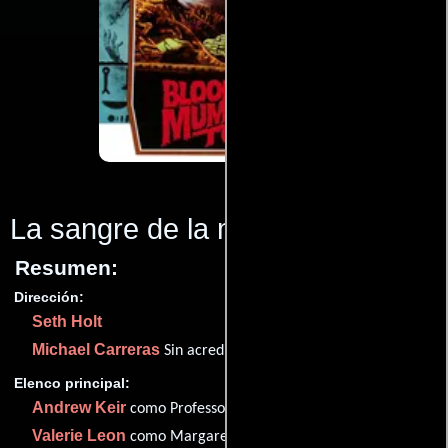
La sangre de la momia
(1971)
Resumen:
Dirección:
Seth Holt
Michael Carreras
Sin acreditar
Elenco principal:
Andrew Keir
como Professor Julian Fuchs
Valerie Leon
como Margaret Fuchs /Queen Tera