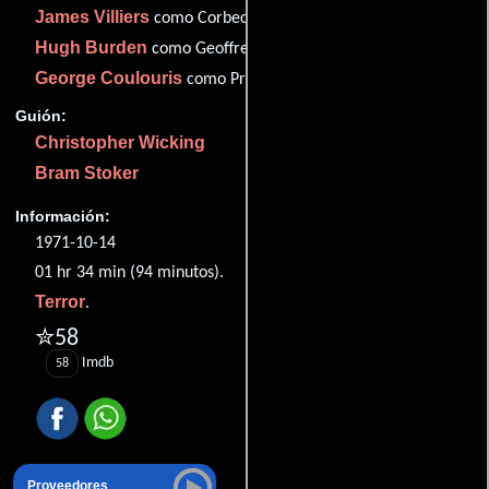
James Villiers
como Corbeck
Hugh Burden
como Geoffrey Dandridge
George Coulouris
como Professor Berrigan
Guión:
Christopher Wicking
Bram Stoker
Información:
1971-10-14
01 hr 34 min (94 minutos).
Terror
.
✮58
Imdb
58
Proveedores