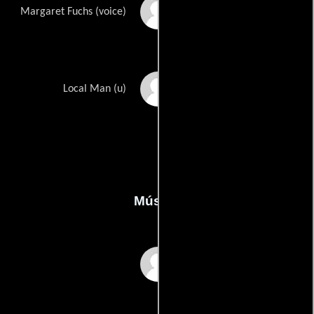
Olive Gregg
Margaret Fuchs (voice)
Harry Fielder
Local Man (u)
Música
Tristram Cary