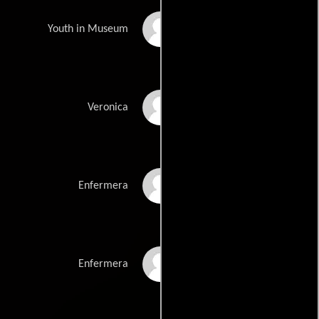
Graham James
Youth in Museum
Tamara Ustinov
Veronica
Penelope Holt
Enfermera
Angela Ginders
Enfermera