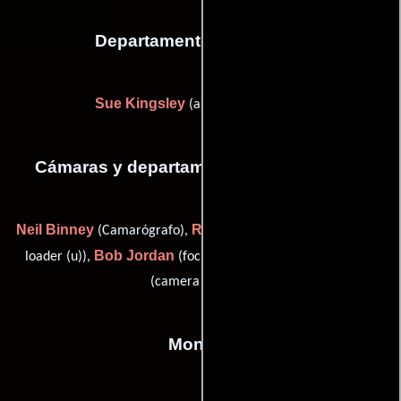
Departamento de editorial
Sue Kingsley
(assistant editor (u))
Cámaras y departamento de electricidad
Neil Binney
Roderick Barron
(Camarógrafo),
(clapper (u) /
Bob Jordan
Peter Woods
loader (u)),
(focus puller (u)) y
(camera grip (u))
Montaje