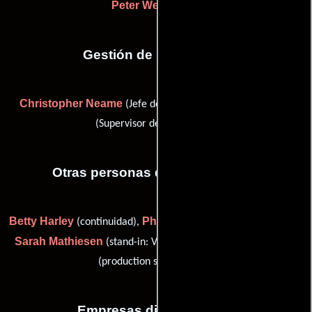
Peter Weatherley
Gestión de producción
Christopher Neame
Roy Skeggs
(Jefe de producción) y
(Supervisor de producción)
Otras personas que participaron
Betty Harley
Philip Campbell
(continuidad),
(unit runner (u)),
Sarah Mathiesen
Sally Pardo
(stand-in: Valerie Leon (u)) y
(production secretary (u))
Empresas distribuidoras