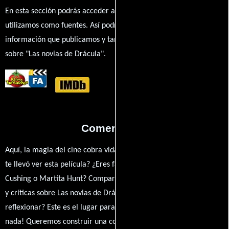
En esta sección podrás acceder a los recursos externos que
utilizamos como fuentes. Así podrás chequear toda la
información que publicamos y también ampliar tu conocimiento
sobre "Las novias de Drácula".
Comentarios
Aquí, la magia del cine cobra vida a través de tus opiniones. ¿Qué
te llevó ver esta película? ¿Eres fan de Terence Fisher, Peter
Cushing o Martita Hunt? Comparte tus pensamientos, emociones
y críticas sobre Las novias de Drácula. ¿Te hizo reír, llorar o
reflexionar? Este es el lugar para expresarlo. ¡No te guardes
nada! Queremos construir una comunidad apasionada donde la