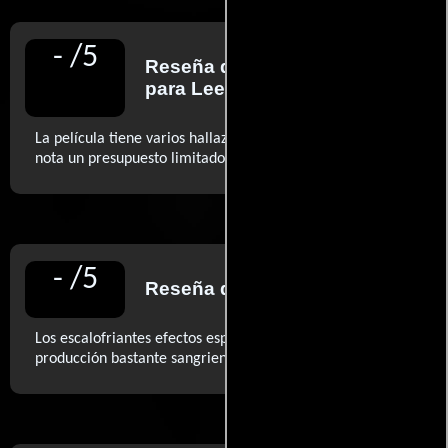
-
/
5
Reseña de
Santiago García
para Leer Cine
La película tiene varios hallazgos estéticos aunque se le
..ver más
nota un presupuesto limitado. (...)
-
/
5
Reseña de
TV Guide
para
Los escalofriantes efectos especiales realzan una
..ver más
producción bastante sangrienta.