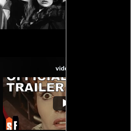
videos
Las novias de
Video de la película Las novias de
1960-07-
Drácula
Drácula
07