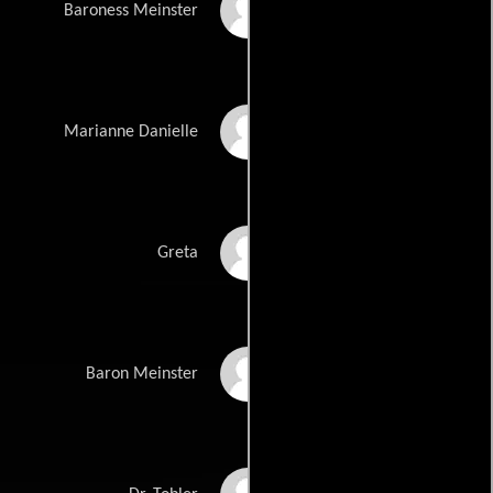
Martita Hunt
Baroness Meinster
Yvonne Monlaur
Marianne Danielle
Freda Jackson
Greta
David Peel
Baron Meinster