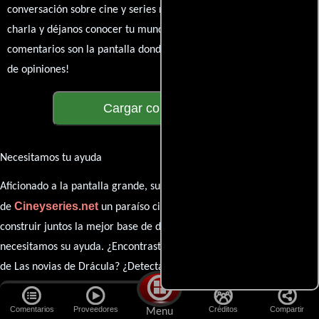
conversación sobre cine y series nunca se detenga. Únete a la
charla y déjanos conocer tu mundo cinematográfico. ¡Los
comentarios son la pantalla donde se proyecta nuestra diversidad
de opiniones!
Cargar comentarios
Necesitamos tu ayuda
Aficionado a la pantalla grande, su participación es clave para hacer
Cineyseries.net
de
un paraíso cinéfilo completo. Queremos
construir juntos la mejor base de datos cinematográfica, pero
necesitamos su ayuda. ¿Encontraste algún dato faltante en la ficha
de Las novias de Drácula? ¿Detectaste algún error en la sinopsis o el
elenco? ¡Queremos saberlo todo!
Comentarios
Proveedores
Créditos
Compartir
Menu
Este es un llamado a todos los simpatizantes del cine: contribuyan