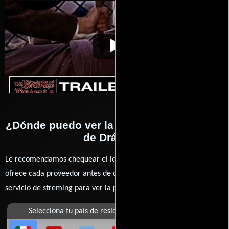
Las novias de
Video de la película Las novias de
1960-07-
Drácula
Drácula
07
¿Dónde puedo ver la películas Las novias
de Drácula?
Le recomendamos chequear el idioma, doblaje o subtítulos que
ofrece cada proveedor antes de comprar, alquilar o contratar un
servicio de streming para ver la películas.
Selecciona tu país de residencia