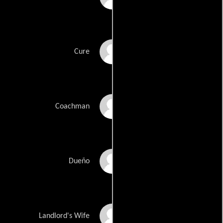
Fred Johnson
Cure
Michael Ripper
Coachman
Norman Pierce
Dueño
Vera Cook
Landlord's Wife