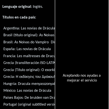
Lenguaje original:
Inglés
.
Títulos en cada país:
Argentina:
Las novias de Drácula
Brasil (título original):
As Noivas de Drácula
Brasil:
As Noivas do Vampiro
Dinamarca:
Draculas brud
España:
Las novias de Drácula
Francia:
Les maîtresses de Dracula
Grecia (transliteración ISO-LATIN-1):
I ekdikisis tou Drakoula
Grecia (Título original):
O exorkistis tou Drakoula
Aceptando nos ayudas a
Grecia:
Η εκδίκησις του Δράκουλα
mejorar el servicio
Hungría:
Dracula menyasszonyai
Italia:
Le spose di Dracula
México:
Las novias de Drácula
Países Bajos:
De bruiden van Dracula
Portugal (original subtitled version):
As Noivas de Drácula