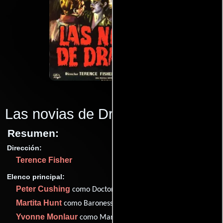
Las novias de Drácula
(1960)
Resumen:
Dirección:
Terence Fisher
Elenco principal:
Peter Cushing
como Doctor Van Helsing
Martita Hunt
como Baroness Meinster
Yvonne Monlaur
como Marianne Danielle