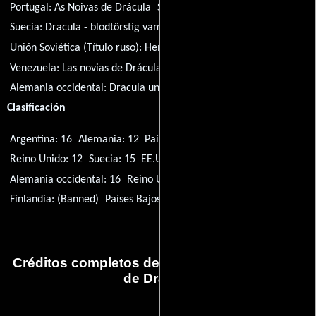
Portugal:
As Noivas de Drácula
Serbia:
Drakuline neveste
Suecia:
Dracula - blodtörstig vampyr
Unión Soviética (Título ruso):
Невесты Дракулы
Venezuela:
Las novias de Drácula
Alemania occidental:
Dracula und seine Bräute
Clasificación
Argentina: 16
Alemania: 12
Países Bajos: 12
Australia: PG
Reino Unido: 12
Suecia: 15
EE.UU.: Unrated
Noruega: 16
Alemania occidental: 16
Reino Unido: X
Portugal: 17
Finlandia: (Banned)
Países Bajos: 14
Créditos completos de la película Las novias
de Drácula