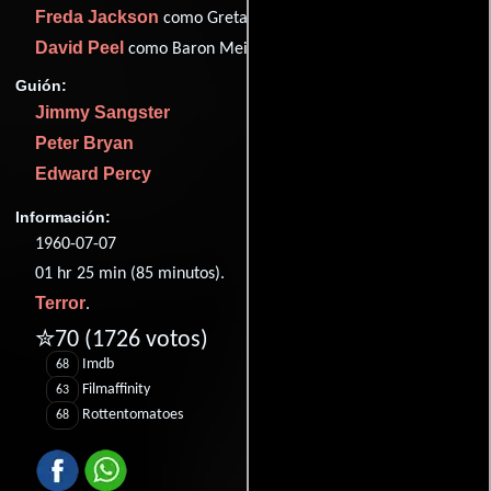
Freda Jackson
como Greta
David Peel
como Baron Meinster
Guión:
Jimmy Sangster
Peter Bryan
Edward Percy
Información:
1960-07-07
01 hr 25 min (85 minutos).
Terror
.
✮70
(1726 votos)
Imdb
68
Filmaffinity
63
Rottentomatoes
68