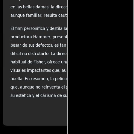
en las bellas damas, la dirección logra dar un giro que,
aunque familiar, resulta cautivador.
El film personifica y destila la esencia de la legendaria
productora Hammer, presentando un producto que, a
pesar de sus defectos, es tan entretenido que resulta
difícil no disfrutarlo. La dirección, marcada por el estilo
habitual de Fisher, ofrece una fusión de elementos
visuales impactantes que, aunque irregulares, dejan una
huella. En resumen, la película es un viaje por lo macabro
que, aunque no reinventa el género, se disfruta gracias a
su estética y el carisma de sus personajes.
..ver fuentes