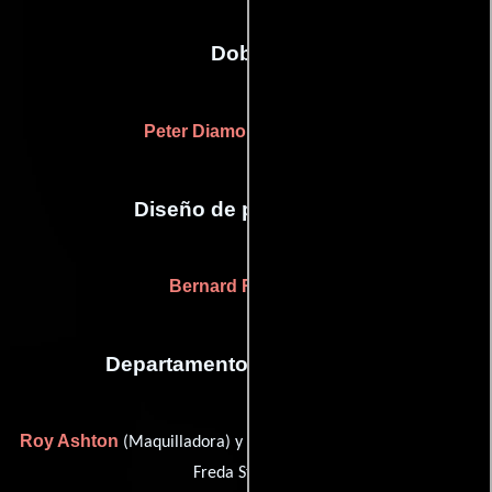
Dobles
Peter Diamond
(stunts (u))
Diseño de producción
Bernard Robinson
Departamento de maquillaje
Roy Ashton
Frieda Steiger
(Maquilladora) y
(hair stylist (as
Freda Steiger))