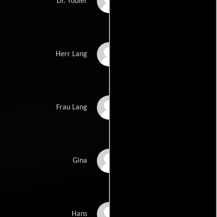
Miles Malleson
Dr. Tobler
Henry Oscar
Herr Lang
Mona Washbourne
Frau Lang
Andree Melly
Gina
Victor Brooks
Hans