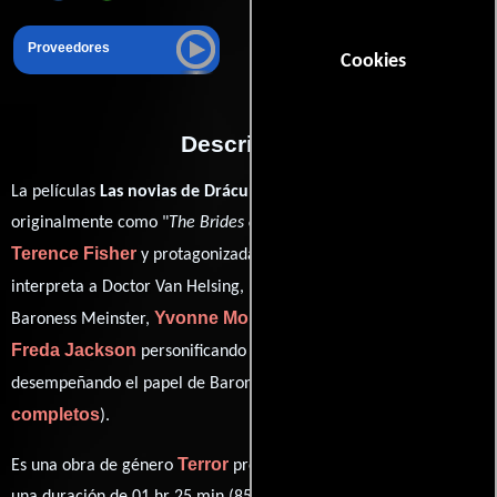
Proveedores
Cookies
Descripción
La películas
Las novias de Drácula
del año 1960, conocida
originalmente como "
The Brides of Dracula
", está dirigida por
Terence Fisher
Peter Cushing
y protagonizada por
quien
Martita Hunt
interpreta a Doctor Van Helsing,
en el papel de
Yvonne Monlaur
Baroness Meinster,
como Marianne Danielle,
Freda Jackson
David Peel
personificando a Greta y
ver créditos
desempeñando el papel de Baron Meinster (
completos
).
Terror
Es una obra de género
producida en Reino Unido. Con