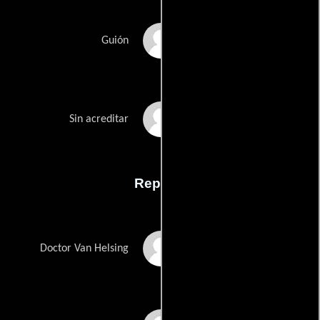
Edward Percys
Guión
Anthony Hindss
Sin acreditar
Reparto
Peter Cushing
Doctor Van Helsing