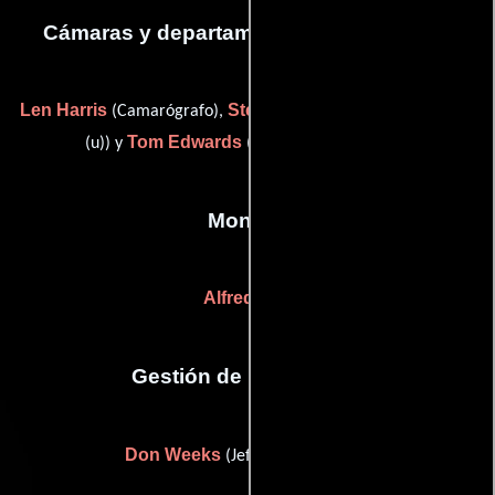
Cámaras y departamento de electricidad
Len Harris
Steve Birtles
(Camarógrafo),
(lighting technician
Tom Edwards
(u)) y
(still photographer (u))
Montaje
Alfred Cox
Gestión de producción
Don Weeks
(Jefe de producción)