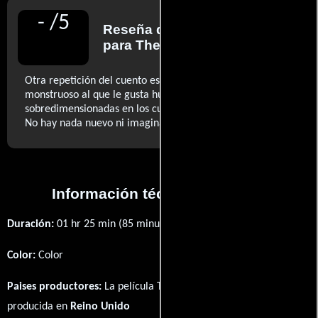
-
/
5
Reseña de
Bosley Crowther
para The New York Times
Otra repetición del cuento estándar del vampiro
monstruoso al que le gusta hundir sus dentaduras
sobredimensionadas en los cuellos de las chicas guapas.
..ver más
No hay nada nuevo ni imaginativo en ello.
Información técnica y general
Duración:
01 hr 25 min (85 minutos) .
Color:
Color
Paises productores:
La película The Brides of Dracula fué
producida en
Reino Unido