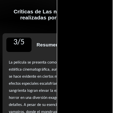
Críticas de Las novias de Drácula
realizadas por profesionales
3
/
5
Resumen de reseñas
La película se presenta como un intrigante ejemplo de
estética cinematográfica, aunque su presupuesto limitado
se hace evidente en ciertos momentos. Sin embargo, los
efectos especiales escalofriantes y la atmósfera
sangrienta logran elevar la experiencia, convirtiendo el
horror en una diversión exagerada que no escatima en
detalles. A pesar de su esencia de cuento estándar sobre
vampiros, donde el monstruo busca clavar sus colmillos