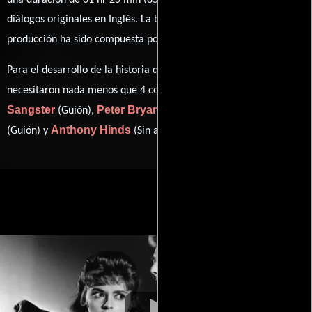
una duración de 01 hr 25 min (85 minutos), esta película tiene
diálogos originales en
Inglés
. La banda sonora para esta
Malcolm Williamson
producción ha sido compuesta por
.
Para el desarrollo de la historia que cuenta esta obra, se
Jimmy
necesitaron nada menos que 4 colaboraciones.
Sangster
Peter Bryan
Edward Percy
(Guión),
(Guión),
Anthony Hinds
(Guión) y
(Sin acreditar).