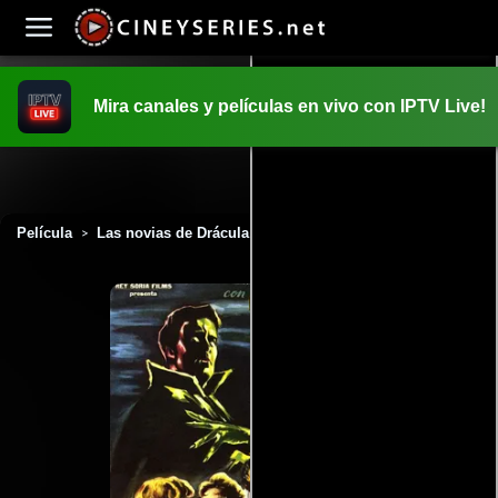
Mira canales y películas en vivo con IPTV Live!
INICIO
PELICULAS
Película
Las novias de Drácula (1960)
>