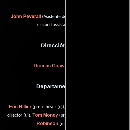
John Peverall
Hugh Harlow
(Asistente de dirección) y
(second assistant director (u))
Dirección artística
Thomas Goswell
(Sin acreditar)
Departamento de arte
Eric Hillier
Don Mingaye
(props buyer (u)),
(assistant art
Tom Money
Margaret
director (u)),
(property master (u)) y
Robinson
(model maker (u))