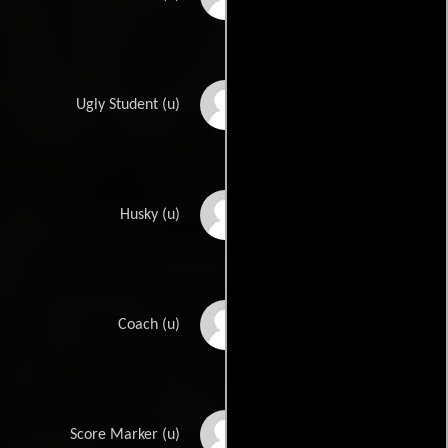
Spec O'Donnell
Ugly Student (u)
Grant Peters
Husky (u)
James Pierce
Coach (u)
Peter Potter
Score Marker (u)