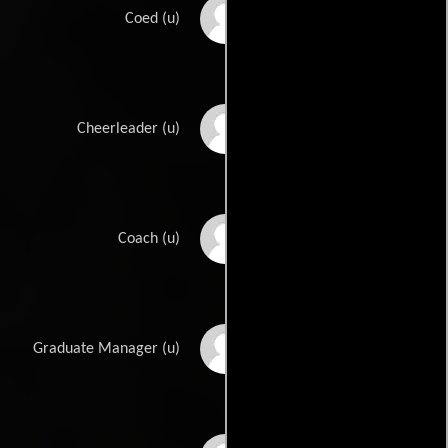
Gloria Brewster
Coed (u)
Ron Cooley
Cheerleader (u)
Jeff Cravath
Coach (u)
Hal K. Dawson
Graduate Manager (u)