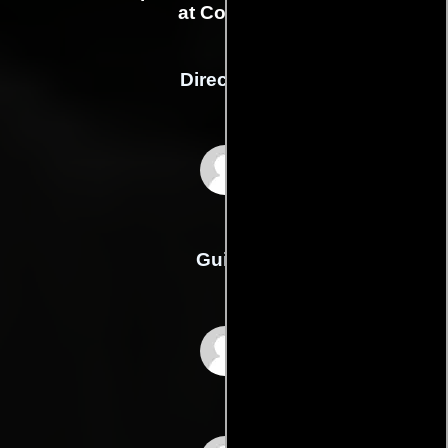
at College
Dirección
William A. Seiter
Guión
Don Ettlingers