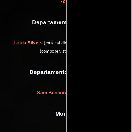
Royer
Departamento de musica
Louis Silvers
Charles Maxwell
(musical director) y
(composer: stock music (u))
Departamento de vestuario
Sam Benson
(wardrobe (u))
Montaje