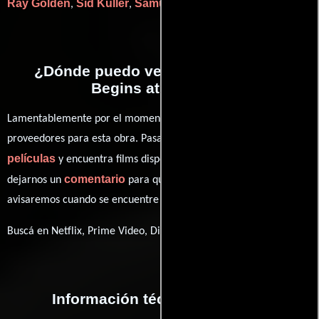
Ray Golden
Sid Kuller
Samuel Pokrass
Karl Tunberg
,
,
y
.
¿Dónde puedo ver la películas Life
Begins at College?
Lamentablemente por el momento no contamos con enlaces a
proveedores para esta obra. Pasa por nuestro catálogo de
películas
y encuentra films disponibles. También puedes
comentario
dejarnos un
para que le demos prioridad y te
avisaremos cuando se encuentre disponible
Buscá en Netflix, Prime Video, Disney+
Información técnica y general