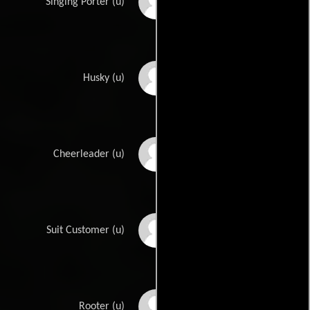
Edmund Jones
Singing Porter (u)
Thomas Kellard
Husky (u)
Dick Klein
Cheerleader (u)
Frank Melton
Suit Customer (u)
Bob Murphy
Rooter (u)