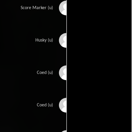
Ernie Alexander
Score Marker (u)
Edward Arnold Jr.
Husky (u)
Lynn Bari
Coed (u)
Barbara Brewster
Coed (u)