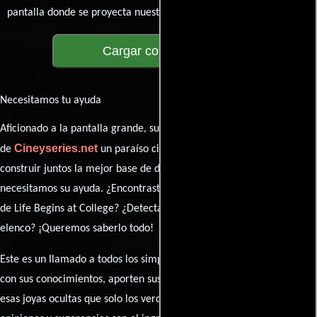
pantalla donde se proyecta nuestra diversidad de opiniones!
Cargar comentarios
Necesitamos tu ayuda
Aficionado a la pantalla grande, su participación es clave para hacer
Cineyseries.net
de
un paraíso cinéfilo completo. Queremos
construir juntos la mejor base de datos cinematográfica, pero
necesitamos su ayuda. ¿Encontraste algún dato faltante en la ficha
de Life Begins at College? ¿Detectaste algún error en la sinopsis o el
elenco? ¡Queremos saberlo todo!
Este es un llamado a todos los simpatizantes del cine: contribuyan
con sus conocimientos, aporten sus descubrimientos y compartan
esas joyas ocultas que solo los verdaderos fanáticos conocen. Sus