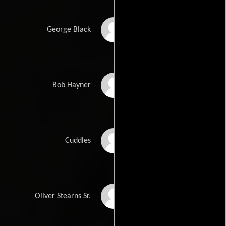
Nat Pendleton
George Black
Dick Baldwin
Bob Hayner
Joan Marsh
Cuddles
Jed Prouty
Oliver Stearns Sr.