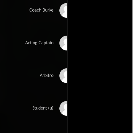
Charles C. Wilson
Coach Burke
Frank Sully
Acting Captain
Norman Willis
Árbitro
Carol Adams
Student (u)