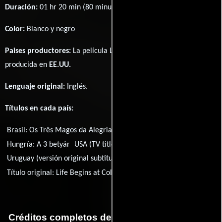
Duración:
01 hr 20 min (80 minutos) .
Color:
Blanco y negro
Paises productores:
La película Life Begins at College fué
producida en
EE.UU.
Lenguaje original:
Inglés
.
Títulos en cada país:
Brasil:
Os Três Magos da Alegria
Reino Unido:
The Joy Parade
Hungría:
A 3 betyár
USA (TV title):
Life Begins in College
Uruguay (versión original subtitulada):
Locos de remate
Título original:
Life Begins at College
Créditos completos de la película Life Begins