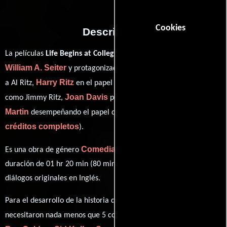
Cookies
Descripción
La películas
Life Begins at College
del año 1937, está dirigida por
William A. Seiter
Al Ritz
y protagonizada por
quien interpreta
Harry Ritz
Jimmy Ritz
a Al Ritz,
en el papel de Harry Ritz,
Joan Davis
Tony
como Jimmy Ritz,
personificando a Inez y
Martin
ver
desempeñando el papel de Líder de la banda (
créditos completos
).
Comedia
Es una obra de género
producida en EE.UU.. Con una
duración de 01 hr 20 min (80 minutos), esta película tiene
diálogos originales en
Inglés
.
Para el desarrollo de la historia que cuenta esta obra, se
Don Ettlinger
necesitaron nada menos que 5 colaboraciones.
,