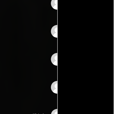
Ray Goldens
Sid Kullers
Samuel Pokrasss
Karl Tunbergs