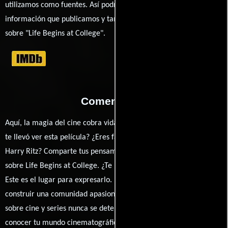
utilizamos como fuentes. Así podrás chequear toda la
información que publicamos y también ampliar tu conocimiento
sobre "Life Begins at College".
Comentarios
Aquí, la magia del cine cobra vida a través de tus opiniones. ¿Qué
te llevó ver esta película? ¿Eres fan de William A. Seiter, Al Ritz o
Harry Ritz? Comparte tus pensamientos, emociones y críticas
sobre Life Begins at College. ¿Te hizo reír, llorar o reflexionar?
Este es el lugar para expresarlo. ¡No te guardes nada! Queremos
construir una comunidad apasionada donde la conversación
sobre cine y series nunca se detenga. Únete a la charla y déjanos
conocer tu mundo cinematográfico. ¡Los comentarios son la