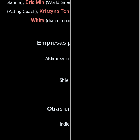
Eric Min
Trisha Simmons
planilla),
(World Sales Executive),
Kristyna Tchir
Jennifer
(Acting Coach),
(travel secretary) y
White
(dialect coach: David Wenham)
Empresas productoras
Aldamisa Entertainment
Stilelibero
Otras empresas
IndieClear