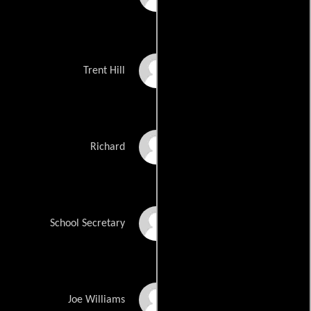
Judd Lormand
Trent Hill
Ric Reitz
Richard
Lana Young
School Secretary
Miles Mussenden
Joe Williams