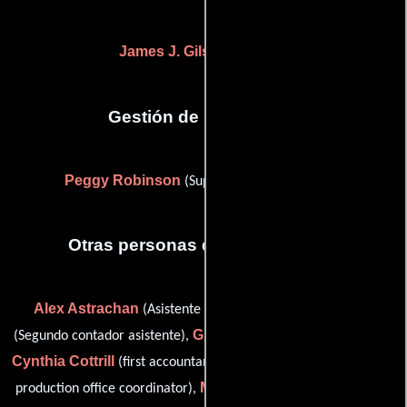
James J. Gilson
(Capataz)
Gestión de producción
Peggy Robinson
(Supervisor de producción)
Otras personas que participaron
Alex Astrachan
Annette Bas
(Asistente de dirección),
Greg Bernstein
(Segundo contador asistente),
(legal services),
Cynthia Cottrill
Stella L. Holmes
(first accountant),
(assistant
Michael Levinge
production office coordinator),
(Contador de