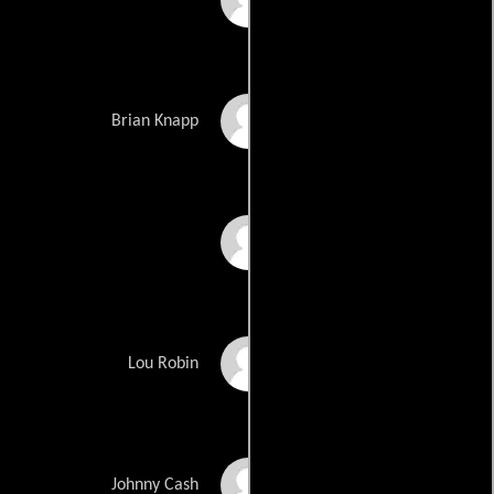
Ty Simpkins
Brian Knapp
Bill Paxton
Daniel Roebuck
Lou Robin
Mark Collie
Johnny Cash