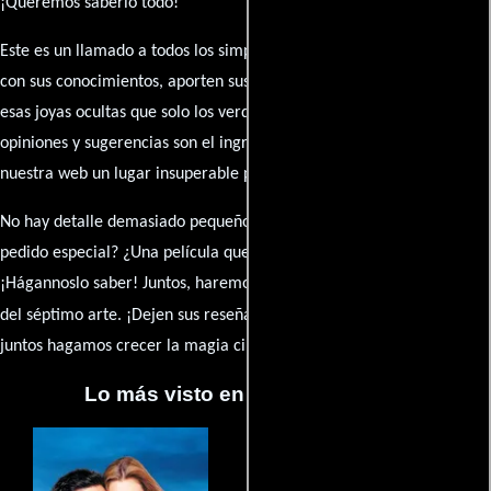
¡Queremos saberlo todo!
Este es un llamado a todos los simpatizantes del cine: contribuyan
con sus conocimientos, aporten sus descubrimientos y compartan
esas joyas ocultas que solo los verdaderos fanáticos conocen. Sus
opiniones y sugerencias son el ingrediente secreto que hará de
nuestra web un lugar insuperable para los amantes del celuloide.
No hay detalle demasiado pequeño ni opinión insignificante. ¿Algún
pedido especial? ¿Una película que sueñas con ver reseñada?
¡Hágannoslo saber! Juntos, haremos de esta comunidad el epicentro
caja de comentarios
del séptimo arte. ¡Dejen sus reseña en la
y
juntos hagamos crecer la magia cinematográfica!
Lo más visto en Cineyseries.net