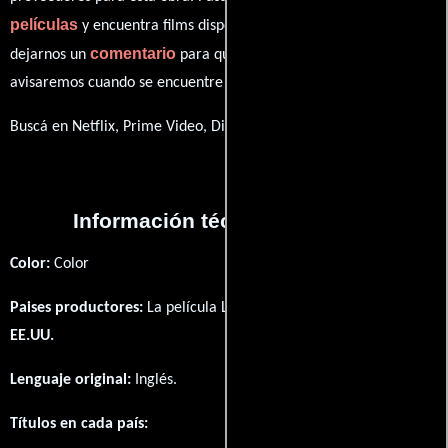
películas
y encuentra films disponibles. También puedes
comentario
dejarnos un
para que le demos prioridad y te
avisaremos cuando se encuentre disponible
Buscá en Netflix, Prime Video, Disney+
Información técnica y general
Color:
Color
Paises productores:
La película Life Briefly fué producida en
EE.UU.
Lenguaje original:
Inglés
.
Títulos en cada país: