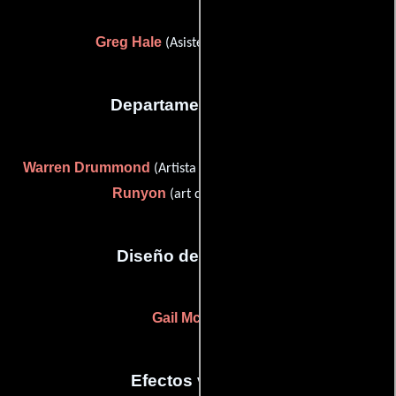
Greg Hale
(Asistente de dirección)
Departamento de arte
Warren Drummond
Rebecca
(Artista del guión gráfico) y
Runyon
(art department pa)
Diseño de vestuario
Gail McMullen
Efectos visuales