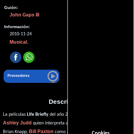
Guión:
John Gaps III
Información:
2010-11-24
Musical
.
Proveedores
Descripción
La películas
Life Briefly
del año 2010, está protagonizada por
Ashley Judd
Ty Simpkins
quien interpreta a ,
en el papel de
Bill Paxton
Daniel Roebuck
Brian Knapp,
como ,
Cookies