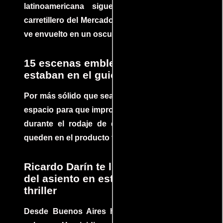
latinoamericana sigue la historia de un
carretillero del Mercado 4 de Asunción que se
ve envuelto en un oscuro mundo de crimen
15 escenas emblemáticas que no
estaban en el guion
Por más sólido que sea un guión siempre hay
espacio para que improvisaciones que se dan
durante el rodaje de determinadas escenas
queden en el producto final.
Ricardo Darín te llevará al borde
del asiento en este increíble
thriller
Desde Buenos Aires hasta el mundo, Tesis