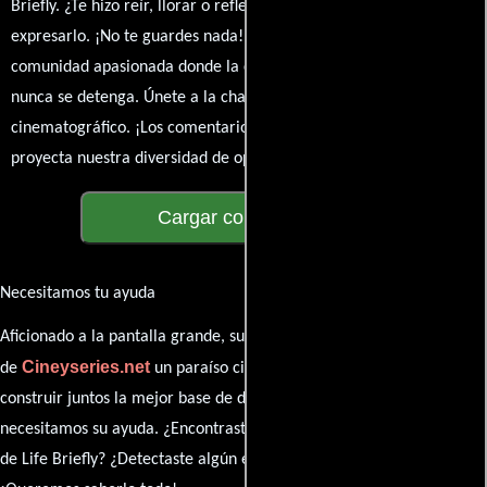
Briefly. ¿Te hizo reír, llorar o reflexionar? Este es el lugar para
expresarlo. ¡No te guardes nada! Queremos construir una
comunidad apasionada donde la conversación sobre cine y series
nunca se detenga. Únete a la charla y déjanos conocer tu mundo
cinematográfico. ¡Los comentarios son la pantalla donde se
proyecta nuestra diversidad de opiniones!
Cargar comentarios
Necesitamos tu ayuda
Aficionado a la pantalla grande, su participación es clave para hacer
Cineyseries.net
de
un paraíso cinéfilo completo. Queremos
construir juntos la mejor base de datos cinematográfica, pero
necesitamos su ayuda. ¿Encontraste algún dato faltante en la ficha
de Life Briefly? ¿Detectaste algún error en la sinopsis o el elenco?