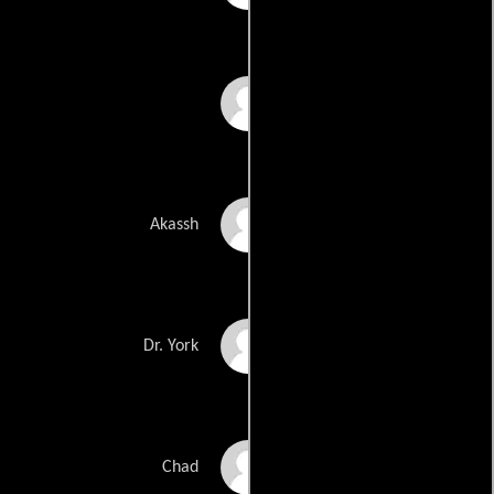
Desmond Phillips
Prem Khan
Akassh
Chris Kalhoon
Dr. York
Henry Shotwell
Chad