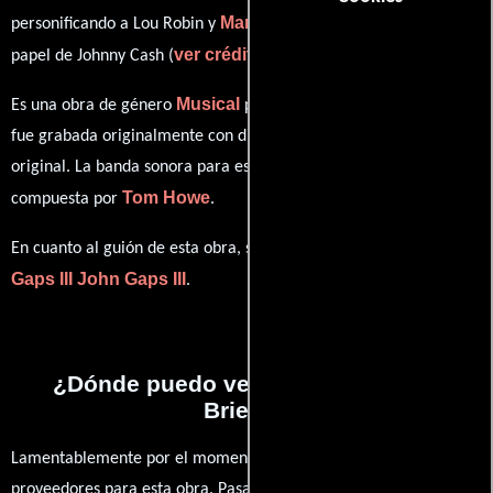
Mark Collie
personificando a Lou Robin y
desempeñando el
ver créditos completos
papel de Johnny Cash (
).
Musical
Es una obra de género
producida en EE.UU.. Esta obra
fue grabada originalmente con dialogos en
Inglés
en su audio
original. La banda sonora para esta producción ha sido
Tom Howe
compuesta por
.
John
En cuanto al guión de esta obra, se encuentra a cargo de
Gaps III
John Gaps III
.
¿Dónde puedo ver la películas Life
Briefly?
Lamentablemente por el momento no contamos con enlaces a
proveedores para esta obra. Pasa por nuestro catálogo de