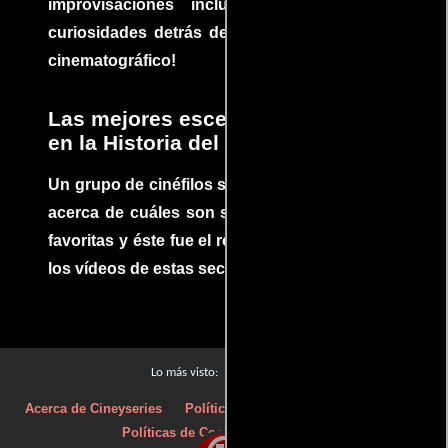
improvisaciones incluidas. ¡Descubre las
curiosidades detrás del rodaje de un clásico
cinematográfico!
Las mejores escenas de acción
en la Historia del cine
Un grupo de cinéfilos se juntaron para debatir
acerca de cuáles son sus escenas de acción
favoritas y éste fue el resultado. No te pierdas
los vídeos de estas secuencias inolvidables.
Películas
Lo más visto:
Acerca de Cineyseries
Políticas de privacidad
Aviso Legal
Políticas de Cookies
Contacto