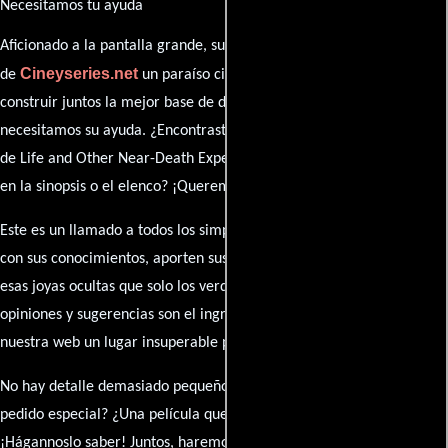
Necesitamos tu ayuda
Aficionado a la pantalla grande, su participación es clave para hacer
Cineyseries.net
de
un paraíso cinéfilo completo. Queremos
construir juntos la mejor base de datos cinematográfica, pero
necesitamos su ayuda. ¿Encontraste algún dato faltante en la ficha
de Life and Other Near-Death Experiences? ¿Detectaste algún error
en la sinopsis o el elenco? ¡Queremos saberlo todo!
Este es un llamado a todos los simpatizantes del cine: contribuyan
con sus conocimientos, aporten sus descubrimientos y compartan
esas joyas ocultas que solo los verdaderos fanáticos conocen. Sus
opiniones y sugerencias son el ingrediente secreto que hará de
nuestra web un lugar insuperable para los amantes del celuloide.
No hay detalle demasiado pequeño ni opinión insignificante. ¿Algún
pedido especial? ¿Una película que sueñas con ver reseñada?
¡Hágannoslo saber! Juntos, haremos de esta comunidad el epicentro