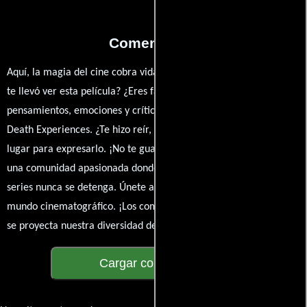
Comentarios
Aquí, la magia del cine cobra vida a través de tus opiniones. ¿Qué
te llevó ver esta película? ¿Eres fan de? Comparte tus
pensamientos, emociones y críticas sobre Life and Other Near-
Death Experiences. ¿Te hizo reír, llorar o reflexionar? Este es el
lugar para expresarlo. ¡No te guardes nada! Queremos construir
una comunidad apasionada donde la conversación sobre cine y
series nunca se detenga. Únete a la charla y déjanos conocer tu
mundo cinematográfico. ¡Los comentarios son la pantalla donde
se proyecta nuestra diversidad de opiniones!
Cargar comentarios