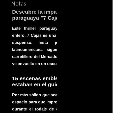
Notas
Descubre la impactante película
paraguaya "7 Cajas"
Este thriller paraguayo cautivó al mundo
entero. 7 Cajas es una explosión de acción y
suspenso. Esta joya cinematográfica
latinoamericana sigue la historia de un
carretillero del Mercado 4 de Asunción que se
ve envuelto en un oscuro mundo de crimen
15 escenas emblemáticas que no
estaban en el guion
Por más sólido que sea un guión siempre hay
espacio para que improvisaciones que se dan
durante el rodaje de determinadas escenas