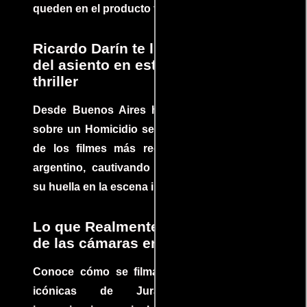
queden en el producto final.
Ricardo Darín te llevará al borde
del asiento en este increíble
thriller
Desde Buenos Aires hasta el mundo, Tesis
sobre un Homicidio se ha convertido en uno
de los filmes más recomendados del cine
argentino, cautivando audiencias y dejando
su huella en la escena internacional.
Lo que Realmente Sucedió detrás
de las cámaras en Jurassic Park
Conoce cómo se filmaron algunas escenas
icónicas de Jurassic Park, con