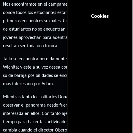
Nos encontramos en el campamento de verano, Bleeding Dove,
donde todos los estudiantes están deseosos de poder explorar sus
Cookies
primeros encuentros sexuales. Cuando los miembros del consejo
de estudiantes no se encuentran pendientes del monitoreo, los
jóvenes aprovechan para adentrarse en líos de faldas que
resultan ser toda una locura.
Talia se encuentra perdidamente enamorada del chico malo,
Wichita; y este a su vez desea con todo fervor a Endy; que entre
su de baraja posibilidades se encuentra Pixel, aunque esta está
más interesado por Adam.
Mientras tanto los solitarios Donald y Jasper solo les queda
observar el panorama desde fuera pues ninguna chica está
interesada en ellos. Con tanto ajetreo, los jóvenes no tienen
tiempo para hacer las actividades del campamento, aunque esto
cambia cuando el director Oberon, sufre una herida que le