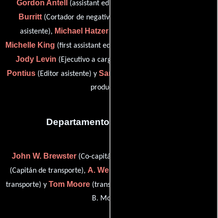
Gordon Antell
Gary
(assistant editor (as Gordon Antel)),
Burritt
Steven Gerrior
(Cortador de negativos),
(Editor
Michael Hatzer
Dawn
asistente),
(Ajustador de color),
Michelle King
(first assistant editor: avid (as Dawn M. Gerrior)),
Jody Levin
Staci
(Ejecutivo a cargo de post-producción),
Pontius
Sandra Torres
(Editor asistente) y
(Asistente de post-
producción)
Departamento de transporte
John W. Brewster
Jeff Couch
(Co-capitán de transporte),
A. Welch Lambeth
(Capitán de transporte),
(Coordinador de
Tom Moore
transporte) y
(transportation co-captain (as Thomas
B. Moore))