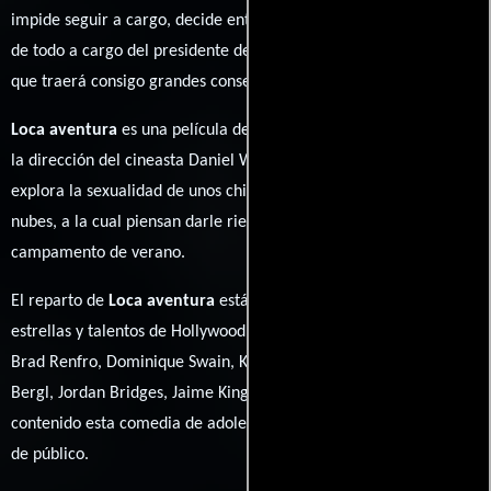
impide seguir a cargo, decide entonces dejar el funcionamiento
de todo a cargo del presidente de los estudiantes, una decisión
que traerá consigo grandes consecuencias.
Loca aventura
es una película de comedia que se encuentra bajo
la dirección del cineasta Daniel Waters. Una comedia juvenil que
explora la sexualidad de unos chicos con las hormonas por las
nubes, a la cual piensan darle rienda suelte durante el
campamento de verano.
El reparto de
Loca aventura
está conformado por jóvenes
estrellas y talentos de Hollywood entre los cuales se encuentran
Brad Renfro, Dominique Swain, Keram Malicki-Sanchez, Emily
Bergl, Jordan Bridges, Jaime King, entre otros. Por el tipo de
contenido esta comedia de adolescentes es apta para todo tipo
de público.