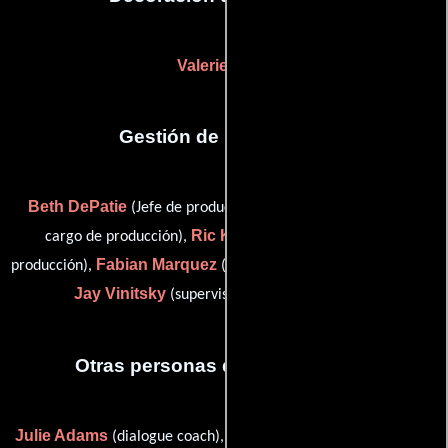
Valerie Fann
Gestión de producción
Beth DePatie
Carla Fry
(Jefe de producción),
(Ejecutivo a
Ric Keeley
cargo de producción),
(supervisor de post-
Fabian Marquez
producción),
(supervisor de post-producción) y
Jay Vinitsky
(supervisor de post-producción)
Otras personas que participaron
Julie Adams
Dana Belcastro
(dialogue coach),
(Ejecutivo de