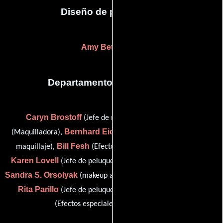
Diseño de producción
Amy Beth Silver
Departamento de maquillaje
Caryn Brostoff
Janet Carey
(Jefe de maquillaje),
Bernhard Eichholz
(Maquilladora),
(Efectos especiales con
Bill Fesh
maquillaje),
(Efectos especiales con maquillaje),
Karen Lovell
Suzanne Mill
(Jefe de peluqueros),
(Estilista),
Sandra S. Orsolyak
(makeup artist (as Sandra Orsolyak-Allen)),
Rita Parillo
Stephanie Williams
(Jefe de peluqueros) y
(Efectos especiales con maquillaje)