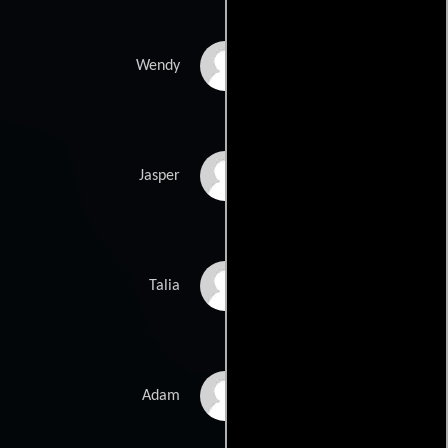
Dominique Swain
Wendy
Keram Malicki-
Jasper
Sánchez
Emily Bergl
Talia
Jordan Bridges
Adam