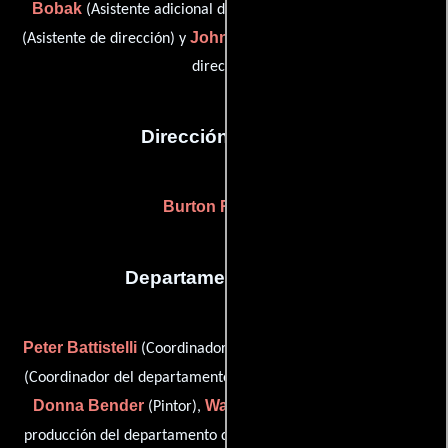
Bobak
Seth Edelstein
(Asistente adicional del director),
John J. Hermansen
(Asistente de dirección) y
(Asistente de
dirección)
Dirección artística
Burton Rencher
Departamento de arte
Peter Battistelli
Jane Beck
(Coordinador de construcción),
Judi Bell
(Coordinador del departamento artístico),
(Pintor),
Donna Bender
Wayne Copolillo
(Pintor),
(Asistente de
Geoff Cormier
producción del departamento de arte),
(lead