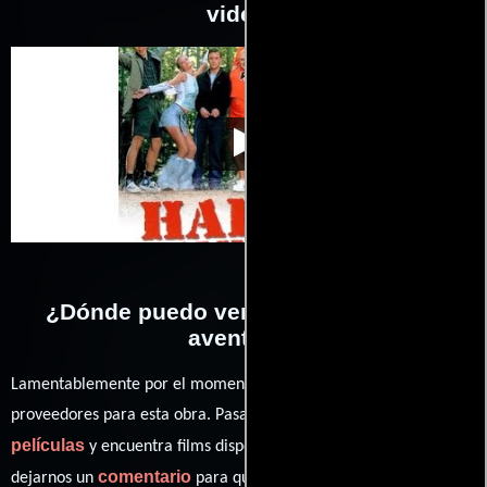
videos
Loca aventura
Video de la película Loca aventura
2001-01-21
¿Dónde puedo ver la películas Loca
aventura?
Lamentablemente por el momento no contamos con enlaces a
proveedores para esta obra. Pasa por nuestro catálogo de
películas
y encuentra films disponibles. También puedes
comentario
dejarnos un
para que le demos prioridad y te