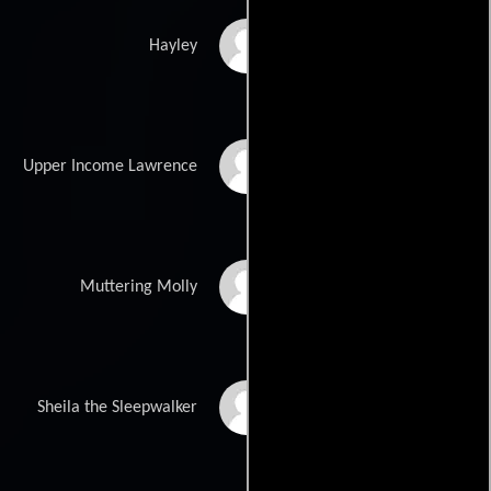
Elizabeth Dray
Hayley
Xavier Hernandez
Upper Income Lawrence
Margaret Ivey
Muttering Molly
Alison Johnson
Sheila the Sleepwalker