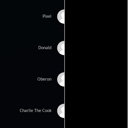
Jaime King
Pixel
Justin Long
Donald
Peter Stormare
Oberon
Graham Frye
Charlie The Cook