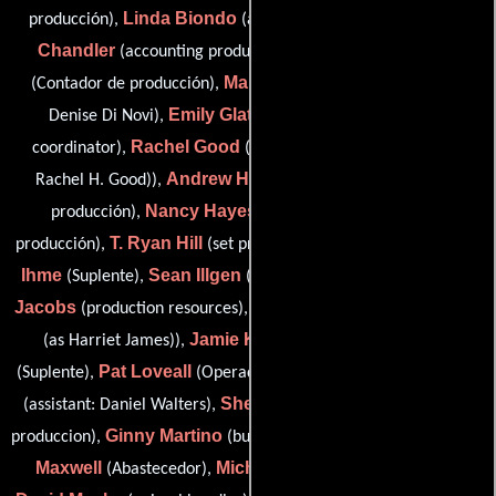
Linda Biondo
Adam
producción),
(assistant: David Rubin),
Chandler
Brad Davis
(accounting production assistant),
Maureen Poon Fear
(Contador de producción),
(assistant:
Emily Glatter
Denise Di Novi),
(supervising production
Rachel Good
coordinator),
(production office assistant (as
Andrew Hart
Rachel H. Good)),
(Asistente de la oficina de
Nancy Hayes
producción),
(Asistente de la oficina de
T. Ryan Hill
Devin Lee
producción),
(set production assistant),
Ihme
Sean Illgen
Marc
(Suplente),
(set production assistant),
Jacobs
Harri James
(production resources),
(script supervisor
Jamie Kemp
Jason Leith
(as Harriet James)),
(Chef ),
Pat Loveall
Christine Marino
(Suplente),
(Operador de cine),
Sherry Marshall
(assistant: Daniel Walters),
(Coordinador de
Ginny Martino
Elizabeth
produccion),
(business affairs liaison),
Maxwell
Michael Maxwell
(Abastecedor),
(Abastecedor),