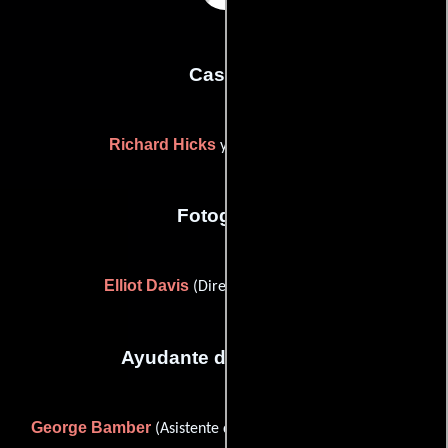
Casting
Richard Hicks
Ronnie Yeskel
y
Fotografia
Elliot Davis
(Director de fotografía)
Ayudante de dirección
George Bamber
Kathleen 'Bo'
(Asistente de dirección),