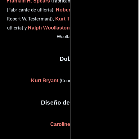
Franklin H. Spears
Greg Spencer
(Fabricante de utilería),
Robert Testerman
(Fabricante de utilería),
(lead painter (as
Kurt Thoresen
Robert W. Testerman)),
(Asistente de jefe de
Ralph Woollaston
utilería) y
(general foreman (as Ralph A.
Woollaston))
Dobles
Kurt Bryant
(Coordinador de dobles)
Diseño de vestuario
Caroline B. Marx