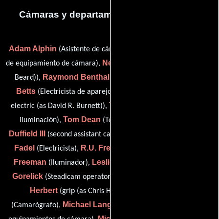
Cámaras y departamento de electricidad
Adam Alphin
Art Bartels
(Asistente de cámara),
(Encargado
Neil Beard
de equipamiento de cámara),
(electrician (as Neil G.
Raymond Benthall
Ronald M.
Beard)),
(set electrician),
Betts
David Burnett
(Electricista de aparejos),
(best boy
Thomas H. Dean
electric (as David R. Burnett)),
(Técnico de
Tom Dean
Don
iluminación),
(Técnico de iluminación),
Duffield III
Kahlil
(second assistant camera (as Don Duffield)),
Fadel
R.U. Freeman
Randall
(Electricista),
(Iluminador),
Freeman
Leslie Gordon
Bob
(Iluminador),
(Iluminador),
Gorelick
Chris A.
(Steadicam operator / camera operator),
Herbert
Geoff Herbert
(grip (as Chris Herbert)),
Michael Lange
(Camarógrafo),
(Ayudante del encargado de
Michael W. Maynard