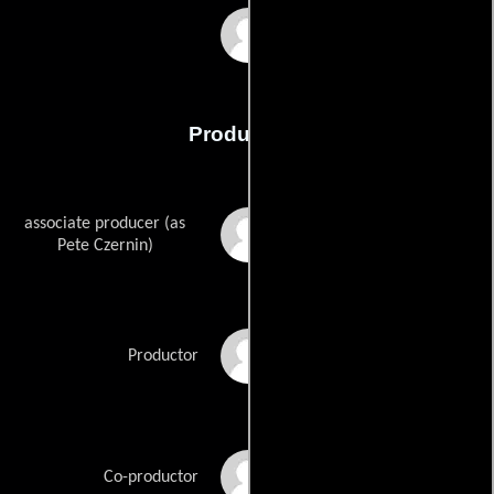
Rolfe Kent
Producción
associate producer (as
Peter Czernin
Pete Czernin)
Denise Di Novi
Productor
David Rubin
Co-productor