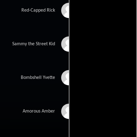
Daniel Kumatz
Red-Capped Rick
Amir Lamei
Sammy the Street Kid
Rachel Leming
Bombshell Yvette
Keeley Locke
Amorous Amber