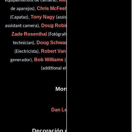
equipamientos de cámara),
(Electricista
Chris McFeely
Mike Moyer
de aparejos),
(Iluminador),
Tony Nagy
(Capataz),
(assistant camera: a camera / first
Doug Robinson
assistant camera),
(Electricista de aparejos),
Zade Rosenthal
Art Schultz
(Fotógrafo),
(set lighting
Doug Schwarz
Art Shultz
technician),
(Electricista),
Robert Van Apeldoorn
(Electricista),
(Operador de
Bob Williams
Simon Carey
generador),
(Iluminador) y
(additional electrician (u))
Montaje
Dan Lebental
Decoración de escenario