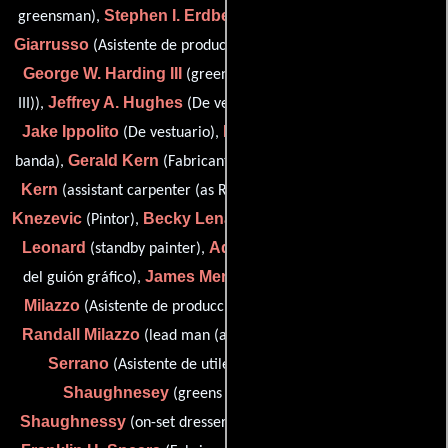
Stephen I. Erdberg
Victor M.
greensman),
(Jefe de utilería),
Giarrusso
(Asistente de producción del departamento de arte),
George W. Harding III
(greens foreman (as George Harding
Jeffrey A. Hughes
Tim Hunley
III)),
(De vestuario),
(Pintor),
Jake Ippolito
David H. Jackson
(De vestuario),
(Jefe de la
Gerald Kern
Richard Forest
banda),
(Fabricante de utilería),
Kern
Mark D.
(assistant carpenter (as Richard Forrest Kern)),
Knezevic
Becky Lenard
Rebecca
(Pintor),
(Pintor suplente),
Leonard
Adolfo Martínez Pérez
(standby painter),
(Artista
James Mendolia
Jessica
del guión gráfico),
(props buyer),
Milazzo
(Asistente de producción del departamento de arte),
Randall Milazzo
Manny
(lead man (as Randall R. Milazzo)),
Serrano
Timothy 'Montage'
(Asistente de utilería),
Shaughnesey
'Jungle Jim'
(greens assistant),
Shaughnessy
(on-set dresser (as 'Jungle' Jim Shaughnessy)),