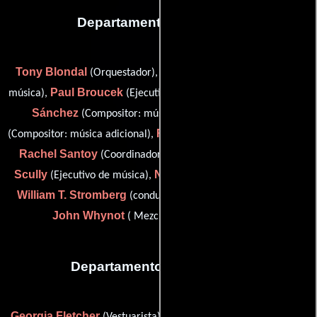
Departamento de musica
Tony Blondal
Charles Bouis
(Orquestador),
(Grabador de
Paul Broucek
Keram Malicki-
música),
(Ejecutivo de música),
Sánchez
Jeff Martin
(Compositor: música adicional),
Ralph Sall
(Compositor: música adicional),
(Supervisor musical),
Rachel Santoy
Erin
(Coordinador de producción musical),
Scully
Nick South
(Ejecutivo de música),
(Editor de música),
William T. Stromberg
(conductor (as William Stromberg)) y
John Whynot
( Mezclador de banda sonora)
Departamento de vestuario
Georgia Fletcher
Anna Grainger
(Vestuarista),
(Asistente de