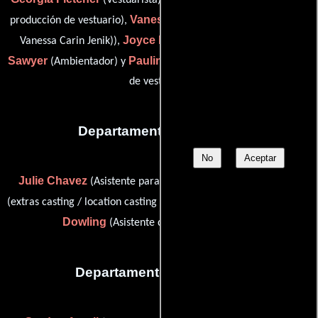
Vanessa Jenik
producción de vestuario),
(key set costumer (as
Joyce Marling
Kate
Vanessa Carin Jenik)),
(Ambientador),
Sawyer
Pauline White-Kassulke
(Ambientador) y
(Supervisor
de vestuario)
Departamento de reparto
No
Aceptar
Julie Chavez
Tona B. Dahlquist
(Asistente para casting),
Christine
(extras casting / location casting (as Tona Dahlquist)) y
Dowling
(Asistente del casting de extras)
Departamento de editorial