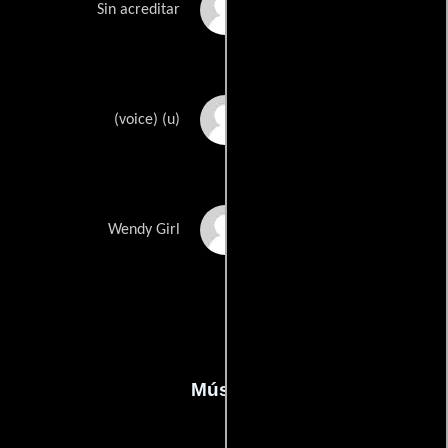
Trista Michelle
Sin acreditar
LaPrade
Lauren Schaffel
(voice) (u)
Amber Wallace
Wendy Girl
Música