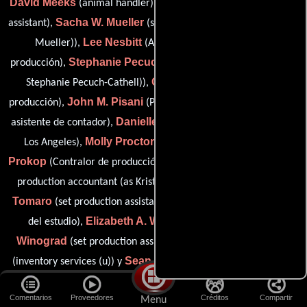
David Meeks
Emily Mueller
(animal handler),
(set production
Sacha W. Mueller
assistant),
(set production assistant (as Sacha
Lee Nesbitt
Mueller)),
(Asistente de coordinador de
Stephanie Pecuch
producción),
(assistant: Dana Belcastro (as
Colin Penney
Stephanie Pecuch-Cathell)),
(Asistente de
John M. Pisani
Tracey Pitts
producción),
(Publicista),
(Primer
Danielle Probst
asistente de contador),
(production secretary:
Molly Proctor
Paul
Los Angeles),
(Contador de planilla),
Prokop
Kristian Ransonnet
(Contralor de producción),
(post-
Gary 'Pino'
production accountant (as Kristyan Ransonnet)),
Tomaro
Laura Torrance
(set production assistant),
(Docente
Elizabeth A. Wilson
Andrew
del estudio),
(Suplente),
Winograd
Ronald C. Briggs Jr.
(set production assistant),
Sean Jordan
(inventory services (u)) y
(interactive media (u))
Comentarios
Proveedores
Créditos
Compartir
Menu