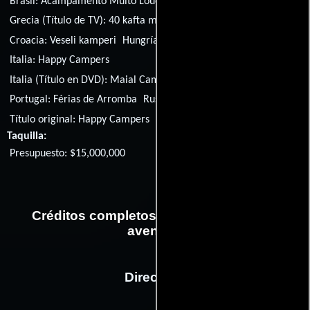
Brasil:
Acampamento Muito Louco
España:
Loca aventura
Grecia (Título de TV):
40 kafta meronyhta
Croacia:
Veseli kamperi
Hungría:
Boldog kempingezők
Italia:
Happy Campers
Italia (Título en DVD):
Maial Campers - Porcelloni al campeggio
Portugal:
Férias de Arromba
Rusia:
Летние забавы
Título original:
Happy Campers
Taquilla:
Presupuesto: $15,000,000
Créditos completos de la película Loca
aventura
Dirección