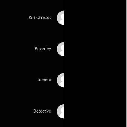
George Jackos
Kiri Christos
Sally Hurst
Beverley
Louise Landon
Jemma
Gary Love
Detective