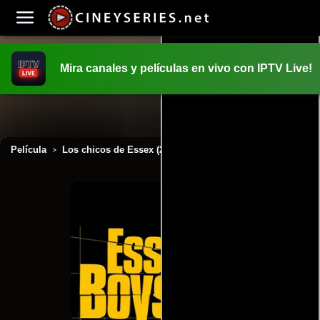
Mira canales y películas en vivo con IPTV Live!
INICIO
PELICULAS
Película
Los chicos de Essex (2000)
>