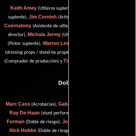
Keith Amey
Vince Ball
(Utileros suplentes),
(Carpintero
Jim Cornish
Paul de
suplente),
(Artista del guión gráfico),
Csernatony
Paul Gilpin
(Asistente de utilería),
(additional art
Michala Jermy
Gerry Kelly
director),
(Utileros suplentes),
Warren Lever
Tony Rycyk
(Pintor suplente),
(Carpintero),
Duncan Wheeler
(dressing props / stand-by property master),
Tim Youngman
(Comprador de producción) y
(Jefe de utilería)
Dobles
Marc Cass
Gabe Cronnelly
(Acrobacias),
(Doble de riesgo),
Ray De-Haan
David
(stunt performer (as Ray De Haan)),
Forman
Joss Gower
(Doble de riesgo),
( Dobles de chófer),
Nick Hobbs
Phil Lonergan
(Doble de riesgo),
(Doble de