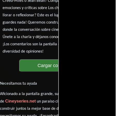
Creed-Miles o Sean Bean? Comparte tus pensamientos,
emociones y críticas sobre Los chicos de Essex. ¿Te hizo reír,
llorar o reflexionar? Este es el lugar para expresarlo. ¡No te
guardes nada! Queremos construir una comunidad apasionada
donde la conversación sobre cine y series nunca se detenga.
Únete a la charla y déjanos conocer tu mundo cinematográfico.
¡Los comentarios son la pantalla donde se proyecta nuestra
diversidad de opiniones!
Cargar comentarios
Necesitamos tu ayuda
Aficionado a la pantalla grande, su participación es clave para hacer
Cineyseries.net
de
un paraíso cinéfilo completo. Queremos
construir juntos la mejor base de datos cinematográfica, pero
necesitamos su ayuda. ¿Encontraste algún dato faltante en la ficha