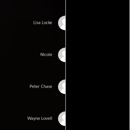
Alex Kingston
Lisa Locke
Amelia Lowdell
Nicole
Larry Lamb
Peter Chase
Michael McKell
Wayne Lovell