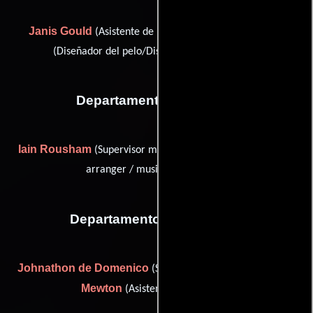
Janis Gould
Hilary Martin
(Asistente de maquillaje) y
(Diseñador del pelo/Diseñador de maquillaje)
Departamento de musica
Iain Rousham
Colin Towns
(Supervisor musical) y
(music
arranger / music programmer)
Departamento de vestuario
Johnathon de Domenico
Sue
(Supervisor de vestuario) y
Mewton
(Asistente de vestuario)