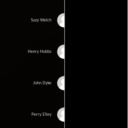
Holly Davidson
Suzy Welch
Terence Rigby
Henry Hobbs
Tom Wilkinson
John Dyke
Billy Murray
Perry Elley