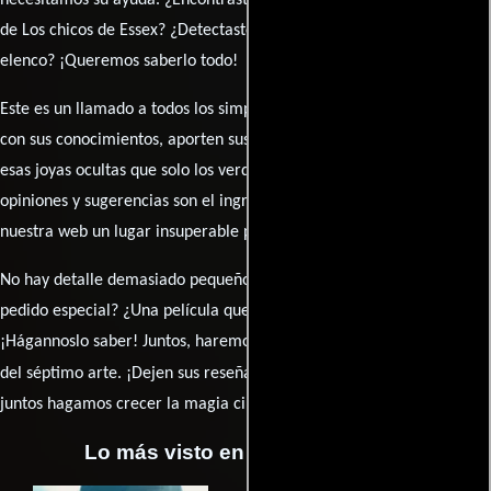
de Los chicos de Essex? ¿Detectaste algún error en la sinopsis o el
elenco? ¡Queremos saberlo todo!
Este es un llamado a todos los simpatizantes del cine: contribuyan
con sus conocimientos, aporten sus descubrimientos y compartan
esas joyas ocultas que solo los verdaderos fanáticos conocen. Sus
opiniones y sugerencias son el ingrediente secreto que hará de
nuestra web un lugar insuperable para los amantes del celuloide.
No hay detalle demasiado pequeño ni opinión insignificante. ¿Algún
pedido especial? ¿Una película que sueñas con ver reseñada?
¡Hágannoslo saber! Juntos, haremos de esta comunidad el epicentro
caja de comentarios
del séptimo arte. ¡Dejen sus reseña en la
y
juntos hagamos crecer la magia cinematográfica!
Lo más visto en Cineyseries.net