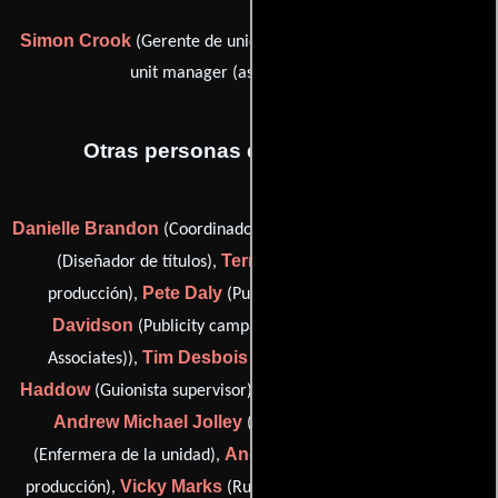
Simon Crook
Tracy Tucker
(Gerente de unidad) y
(assistant
unit manager (as Tracey Tucker))
Otras personas que participaron
Danielle Brandon
Phil Buckley
(Coordinador de produccion),
Terry Connors
(Diseñador de títulos),
(Contador de
Pete Daly
Dennis
producción),
(Publicista de unidad),
Davidson
(Publicity campaign (as Dennis Davidson &
Tim Desbois
Mary
Associates)),
(Coordinador aéreo),
Haddow
Jason Horwood
(Guionista supervisor),
(Suplente),
Andrew Michael Jolley
Diana Lander
(Corredor),
Andrew Mannion
(Enfermera de la unidad),
(Asistente de
Vicky Marks
Garry Marriott
producción),
(Runner),
(medic: