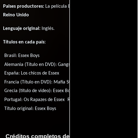
Paises productores:
La película Essex Boys fué producida en
Reino Unido
Lenguaje original:
Inglés
.
Títulos en cada país:
Brasil:
Essex Boys
Alemania (Título en DVD):
Gangsters - The Essex Boys
España:
Los chicos de Essex
Francia (Título en DVD):
Mafia Story
Grecia (título de video):
Essex Boys
Portugal:
Os Rapazes de Essex
Rusia:
Парни из Эссекса
Título original:
Essex Boys
Créditos completos de la película Los chicos