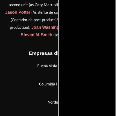
Greg Pearson
second unit (as Gary Marriott)),
(Armero),
Jason Potter
Joy Schoenborn
(Asistente de contabilidad),
Bill Shephard
(Contador de post-producción),
(head of
Joan Washington
production),
(Profesor de dialecto) y
Steven M. Smith
(production assistant (u))
Empresas distribuidoras
Buena Vista Home Video
Columbia Home Video
Nordisk Film