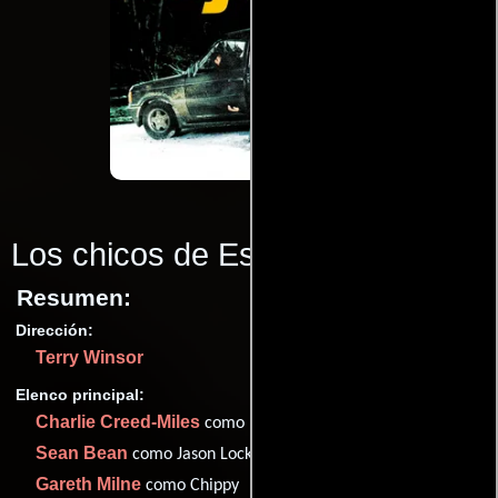
Los chicos de Essex
(2000)
Resumen:
Dirección:
Terry Winsor
Elenco principal:
Charlie Creed-Miles
como Billy Reynolds
Sean Bean
como Jason Locke
Gareth Milne
como Chippy