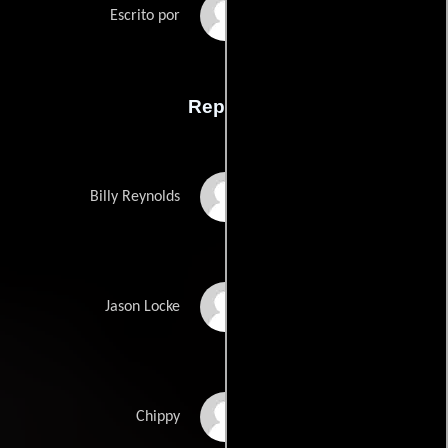
Terry Winsors
Escrito por
Reparto
Charlie Creed-Miles
Billy Reynolds
Sean Bean
Jason Locke
Gareth Milne
Chippy