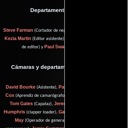
Departamento de editorial
Steve Farman
Peter Ferrari
(Cortador de negativos),
(grados),
Kezia Martin
Mark Neale
(Editor asistente),
(Primer asistente
Paul Swann
de editor) y
(laboratory liaison)
Cámaras y departamento de electricidad
David Bourke
Paul Chedlow
Nick
(Asistente),
(Fotógrafo),
Cox
Dan Finnigan
(Aprendiz de camarógrafo),
(Electricista),
Tom Gates
Jeremy Gee
Will
(Capataz),
(Camarógrafo),
Humphris
Gary Hymns
Micky
(clapper loader),
(Iluminador),
May
Mike Parker
(Operador de generador),
(aerial