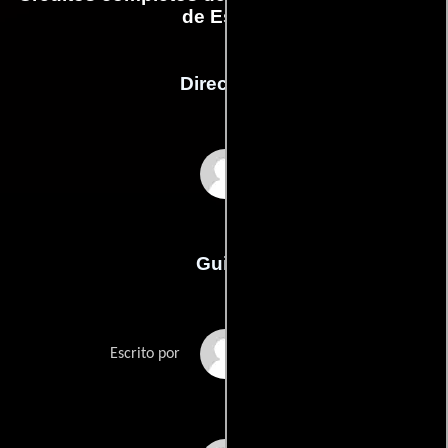
de Essex
Dirección
Terry Winsor
Guión
Jeff Popes
Escrito por