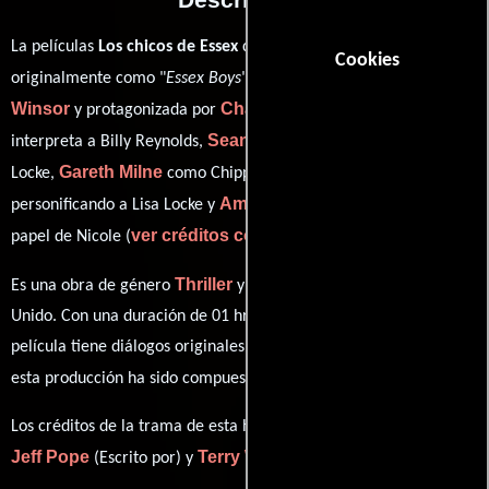
La películas
Los chicos de Essex
del año 2000, conocida
Cookies
Terry
originalmente como "
Essex Boys
", está dirigida por
Winsor
Charlie Creed-Miles
y protagonizada por
quien
Sean Bean
interpreta a Billy Reynolds,
en el papel de Jason
Gareth Milne
Alex Kingston
Locke,
como Chippy,
Amelia Lowdell
personificando a Lisa Locke y
desempeñando el
ver créditos completos
papel de Nicole (
).
Thriller
Crimen
Es una obra de género
y
producida en Reino
Unido. Con una duración de 01 hr 42 min (102 minutos), esta
película tiene diálogos originales en
Inglés
. La banda sonora para
Colin Towns
esta producción ha sido compuesta por
.
Los créditos de la trama de esta historia están divididos entre
Jeff Pope
Terry Winsor
(Escrito por) y
(Escrito por).