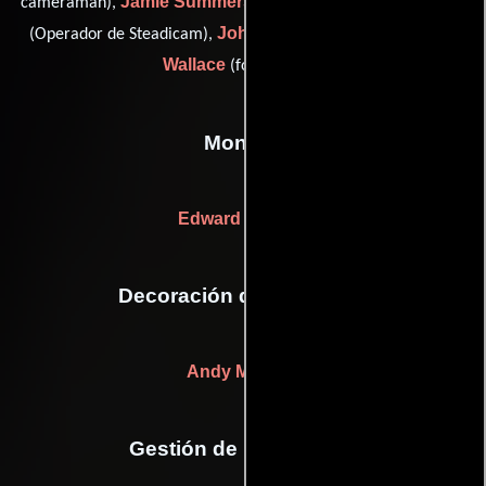
Jamie Summers
Roger Tooley
cameraman),
(Electricista),
John Trew
Steve
(Operador de Steadicam),
(Iluminador) y
Wallace
(focus puller)
Montaje
Edward Mansell
Decoración de escenario
Andy McLean
Gestión de producción