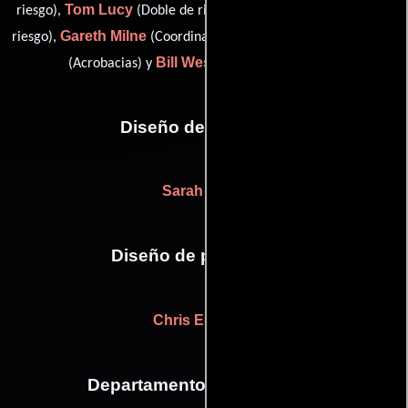
Tom Lucy
Tina Maskell
riesgo),
(Doble de riesgo),
(Doble de
Gareth Milne
Peter Pedrero
riesgo),
(Coordinador de dobles),
Bill Weston
(Acrobacias) y
(Doble de riesgo)
Diseño de vestuario
Sarah Lubel
Diseño de producción
Chris Edwards
Departamento de maquillaje