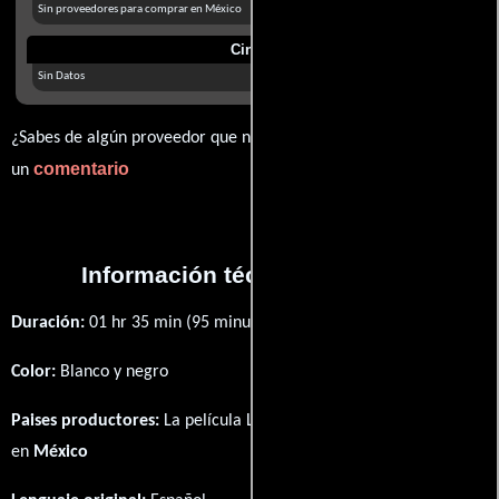
Sin proveedores para comprar en México
Cines
Sin Datos
¿Sabes de algún proveedor que no estamos mostrando? déjanos
comentario
un
Información técnica y general
Duración:
01 hr 35 min (95 minutos) .
Color:
Blanco y negro
Paises productores:
La película Los cuatro Juanes fué producida
en
México