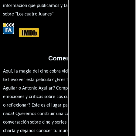
información que publicamos y también ampliar tu conocimiento
sobre "Los cuatro Juanes".
Comentarios
Aquí, la magia del cine cobra vida a través de tus opiniones. ¿Qué
te llevó ver esta película? ¿Eres fan de Miguel Zacarías, Luis
Aguilar o Antonio Aguilar? Comparte tus pensamientos,
emociones y críticas sobre Los cuatro Juanes. ¿Te hizo reír, llorar
o reflexionar? Este es el lugar para expresarlo. ¡No te guardes
nada! Queremos construir una comunidad apasionada donde la
conversación sobre cine y series nunca se detenga. Únete a la
charla y déjanos conocer tu mundo cinematográfico. ¡Los