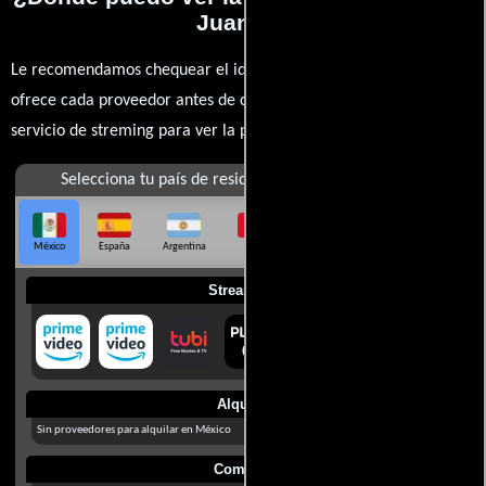
Juanes?
Le recomendamos chequear el idioma, doblaje o subtítulos que
ofrece cada proveedor antes de comprar, alquilar o contratar un
servicio de streming para ver la películas.
Selecciona tu país de residencia
México
España
Argentina
Perú
Colombia
Chile
Ecuador
Streaming
Alquilar
Sin proveedores para alquilar en México
Comprar