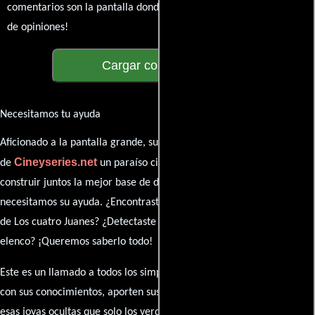
comentarios son la pantalla donde se proyecta nuestra diversidad
de opiniones!
Cargar comentarios
Necesitamos tu ayuda
Aficionado a la pantalla grande, su participación es clave para hacer
Cineyseries.net
de
un paraíso cinéfilo completo. Queremos
construir juntos la mejor base de datos cinematográfica, pero
necesitamos su ayuda. ¿Encontraste algún dato faltante en la ficha
de Los cuatro Juanes? ¿Detectaste algún error en la sinopsis o el
elenco? ¡Queremos saberlo todo!
Este es un llamado a todos los simpatizantes del cine: contribuyan
con sus conocimientos, aporten sus descubrimientos y compartan
esas joyas ocultas que solo los verdaderos fanáticos conocen. Sus