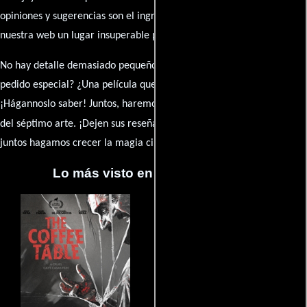
opiniones y sugerencias son el ingrediente secreto que hará de
nuestra web un lugar insuperable para los amantes del celuloide.
No hay detalle demasiado pequeño ni opinión insignificante. ¿Algún
pedido especial? ¿Una película que sueñas con ver reseñada?
¡Hágannoslo saber! Juntos, haremos de esta comunidad el epicentro
caja de comentarios
del séptimo arte. ¡Dejen sus reseña en la
y
juntos hagamos crecer la magia cinematográfica!
Lo más visto en Cineyseries.net