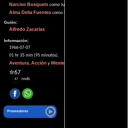
Narciso Busquets
como Juan Charrasqueado
Alma Delia Fuentes
como Soledad
Guión:
Alfredo Zacarías
Información:
1966-07-07
01 hr 35 min (95 minutos).
Aventura
Acción
Western
,
y
.
✮67
Imdb
67
Proveedores