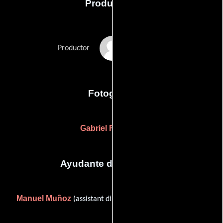
Producción
Alfredo Zacarías
Productor
Fotografia
Gabriel Figueroa
Ayudante de dirección
Manuel Muñoz
(assistant director (as Manuel Muñoz R.))