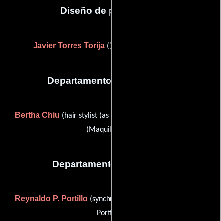
Diseño de producción
Javier Torres Torija
((as Xavier Torres Torija))
Departamento de maquillaje
Bertha Chiu
Elda Loza
(hair stylist (as Bertha Chiu A.)) y
(Maquilladora)
Departamento de editorial
Reynaldo P. Portillo
(synchronization editor (as Reynaldo
Portillo))