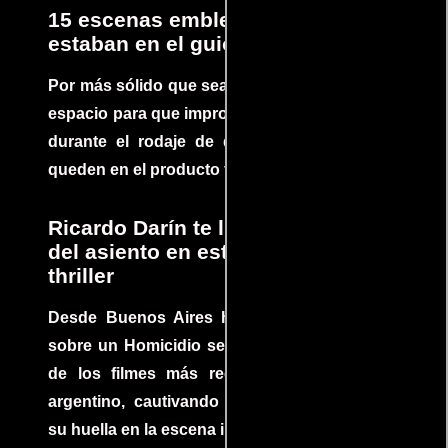
15 escenas emblemáticas que no
estaban en el guion
Por más sólido que sea un guión siempre hay
espacio para que improvisaciones que se dan
durante el rodaje de determinadas escenas
queden en el producto final.
Ricardo Darín te llevará al borde
del asiento en este increíble
thriller
Desde Buenos Aires hasta el mundo, Tesis
sobre un Homicidio se ha convertido en uno
de los filmes más recomendados del cine
argentino, cautivando audiencias y dejando
su huella en la escena internacional.