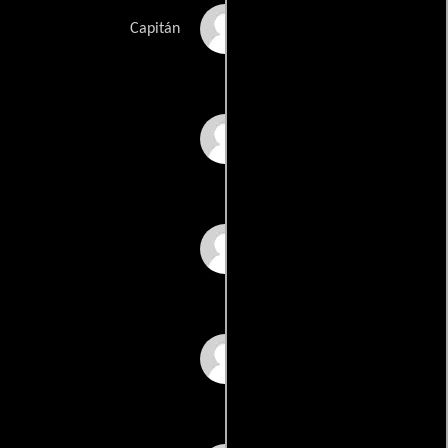
Jorge Russek
Capitán
José Torvay
Antonio Haro Oliva
Mario García
'Harapos'