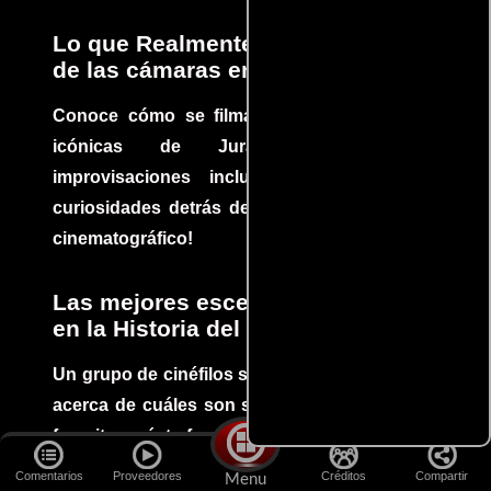
Lo que Realmente Sucedió detrás
de las cámaras en Jurassic Park
Conoce cómo se filmaron algunas escenas
icónicas de Jurassic Park, con
improvisaciones incluidas. ¡Descubre las
curiosidades detrás del rodaje de un clásico
cinematográfico!
Las mejores escenas de acción
en la Historia del cine
Un grupo de cinéfilos se juntaron para debatir
acerca de cuáles son sus escenas de acción
favoritas y éste fue el resultado. No te pierdas
los vídeos de estas secuencias inolvidables.
Comentarios
Proveedores
Créditos
Compartir
Menu