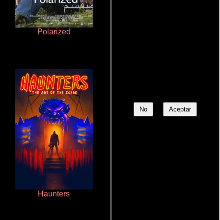
Polarized
La zona de interés
No
Aceptar
Haunters
Que Viaje Con Papa!