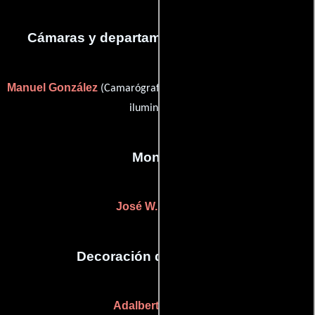
Cámaras y departamento de electricidad
Manuel González
Daniel López
(Camarógrafo) y
(Técnicos de
iluminación)
Montaje
José W. Bustos
Decoración de escenario
Adalberto López