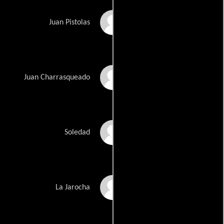
Javier Solís
Juan Pistolas
Narciso Busquets
Juan Charrasqueado
Alma Delia Fuentes
Soledad
Ofelia Montesco
La Jarocha