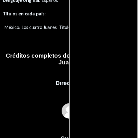
Lenguaje original:
Español
.
Títulos en cada país:
México:
Los cuatro Juanes
Título original:
Los cuatro Juanes
Créditos completos de la película Los cuatro
Juanes
Dirección
Miguel Zacarías