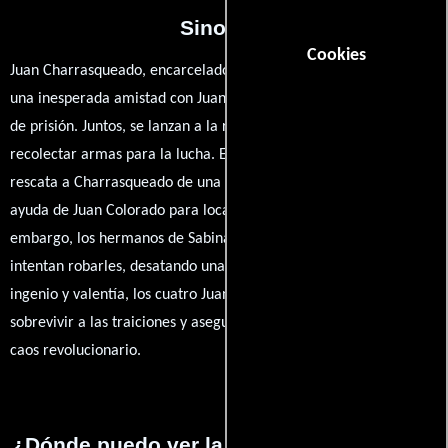
Sinopsis
Cookies
Juan Charrasqueado, encarcelado por un crimen pasional, forja
una inesperada amistad con Juan Pistolas, un astuto compañero
de prisión. Juntos, se lanzan a la revolución, donde su misión es
recolectar armas para la lucha. En el camino, Juan Sin Miedo
rescata a Charrasqueado de una emboscada, y juntos buscan la
ayuda de Juan Colorado para localizar un arsenal oculto. Sin
embargo, los hermanos de Sabina, con intenciones oscuras,
intentan robarles, desatando una feroz confrontación. Con
ingenio y valentía, los cuatro Juanes deben unir fuerzas para
sobrevivir a las traiciones y asegurar su destino en medio del
caos revolucionario.
¿Dónde puedo ver la películas Los cuatro