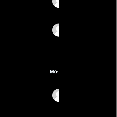
Jorge Casanova
Gerardo Zepeda
Música
Manuel Esperón