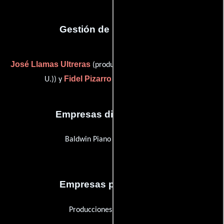
Gestión de producción
José Llamas Ultreras
(production manager (as José Llamas
Fidel Pizarro
U.)) y
(Jefe de producción)
Empresas distribuidoras
Baldwin Piano Company, The
Empresas productoras
Producciones Zacarías S.A.