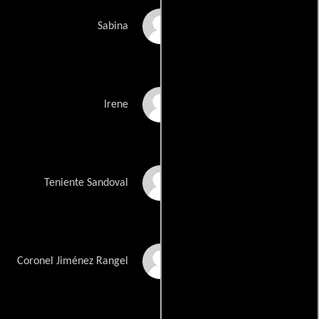
Rosario Gálvez
Sabina
Graciela Lara
Irene
Conrado Cortés
Teniente Sandoval
Antonio Raxel
Coronel Jiménez Rangel