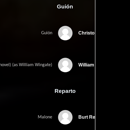
Guión
Christopher Franks
Guión
William P. Wingates
novel) (as William Wingate)
Reparto
Burt Reynolds
Malone