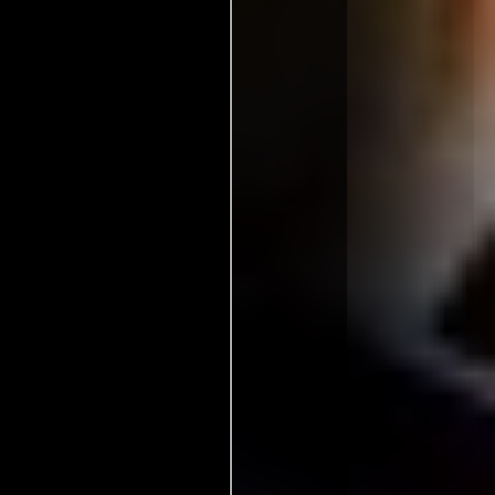
Alemania occidental:
Malone