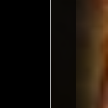
Finlandia:
Malone
 killer all'inferno