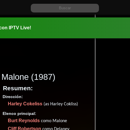
 con IPTV Live!
Malone
(1987)
Resumen:
Dirección:
Información:
Harley Cokeliss
1987-05-0
(as Harley Cokliss)
01 hr 32 mi
Elenco principal:
Thriller
A
,
Burt Reynolds
como Malone
✮45
(18
Cliff Robertson
como Delaney