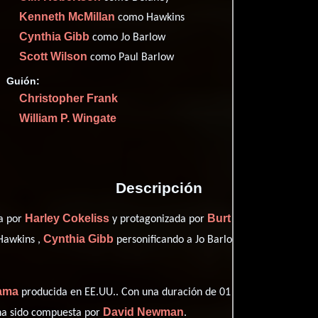
Imdb
56
Kenneth McMillan
como Hawkins
Filma
50
Cynthia Gibb
como Jo Barlow
Rott
56
Scott Wilson
como Paul Barlow
Guión:
Christopher Frank
William P. Wingate
Proveedores
Descripción
Harley Cokeliss
Burt Reynolds
da por
y protagonizada por
quien 
Cynthia Gibb
Scott Wilso
awkins ,
personificando a Jo Barlow y
ama
producida en EE.UU.. Con una duración de 01 hr 32 min (92 minut
David Newman
 ha sido compuesta por
.