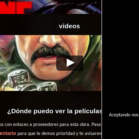
videos
Malone
Video de la película Malone
1987-05-01
¿Dónde puedo ver la películas Malone?
Aceptando nos 
con enlaces a proveedores para esta obra. Pasa por nuestro catál
entario
para que le demos prioridad y te avisaremos cuando se encu