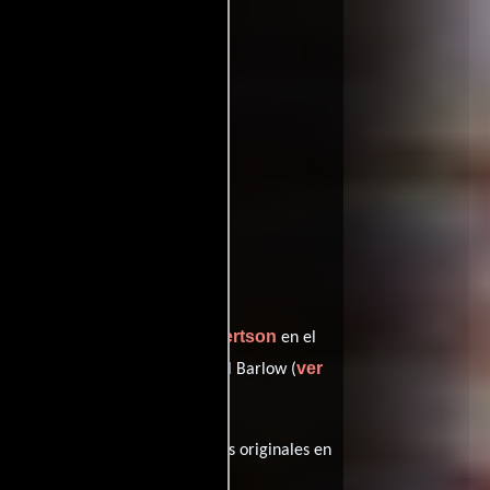
ffinity
entomatoes
Cliff Robertson
interpreta a Malone,
en el
n
ver
desempeñando el papel de Paul Barlow (
os), esta película tiene diálogos originales en