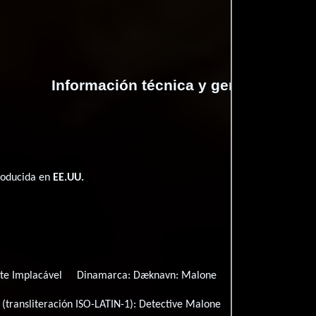
Información técnica y general
roducida en
EE.UU.
te Implacável
Dinamarca:
Dæknavn: Malone
España:
Malone
 (transliteración ISO-LATIN-1):
Detective Malone
Italia:
Malone - Un