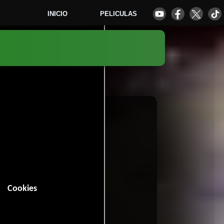
INICIO
PELICULAS
1
Cookies
n (92 minutos).
cción
Drama
y
.
4 votos)