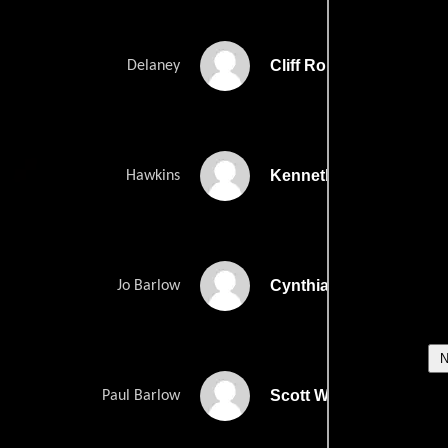
Cliff Robertson
Delaney
Kenneth McMillan
Hawkins
Cynthia Gibb
Jo Barlow
Scott Wilson
Paul Barlow