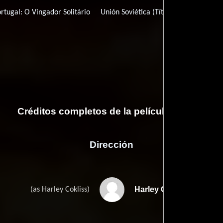
ortugal:
O Vingador Solitário
Unión Soviética (Título ruso):
Мэлоун
Créditos completos de la película Malone
Dirección
Harley Cokeliss
(as Harley Cokliss)