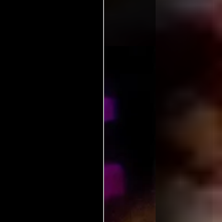
((novel) (as William Wingate)).