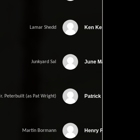
Ken Kerr
Lamar Shedd
June Mack
Junkyard Sal
Patrick Wright
r. Peterbuilt (as Pat Wright)
Henry Rowland
Martin Bormann