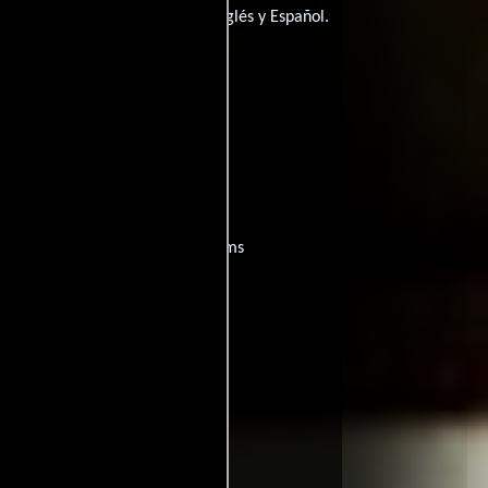
a tiene diálogos originales en
Inglés
y
Español
.
(as B. Callum)).
ultrazorras?
películas
ogo de
y encuentra films
entre disponible