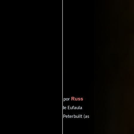
ritic
ffinity
entomatoes
Russ
f the Ultra-Vixens
", está dirigida por
Ann Marie
ividad),
en el papel de Eufaula
t
desempeñando el papel de Mr. Peterbuilt (as