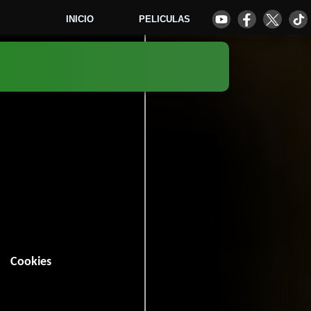
INICIO
PELICULAS
s
(1979)
1
Cookies
n (93 minutos).
3 votos)