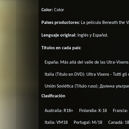
Color:
Color
Paises productores:
La película Beneath the V
Lenguaje original:
Inglés
y
Español
.
Títulos en cada país:
España:
Más allá del valle de las Utra-Vixens
Italia (Título en DVD):
Ultra Vixens - Tutti gl
Unión Soviética (Título ruso):
Долина ультра
Clasificación
Australia: R18+
Finlandia: K-18
Francia:
Italia: VM18
Portugal: M/18
Canadá: 1