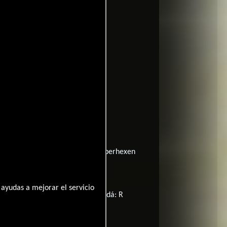
Francia:
Ultra Vixens
tugal:
Ultravixens
 occidental:
Im tiefen Tal der Superhexen
ayudas a mejorar el servicio
ndia: K-15
Canadá: PA
Canadá: R