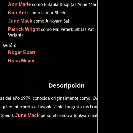
Ann Marie
como Eufaula Roop (as Anne Marie)
Imdb
57
Ken Kerr
Metac
como Lamar Shedd
64
Filma
48
June Mack
como Junkyard Sal
Rott
57
Patrick Wright
como Mr. Peterbuilt (as Pat
Wright)
Guión:
Roger Ebert
Proveedores
Russ Meyer
Descripción
ras
del año 1979, conocida originalmente como "
Beneath the Valley o
d
quien interpreta a Lavonia /Lola Langusta (as Francesca 'Kitten' Nat
June Mack
Patrick Wrigh
 Shedd,
personificando a Junkyard Sal y