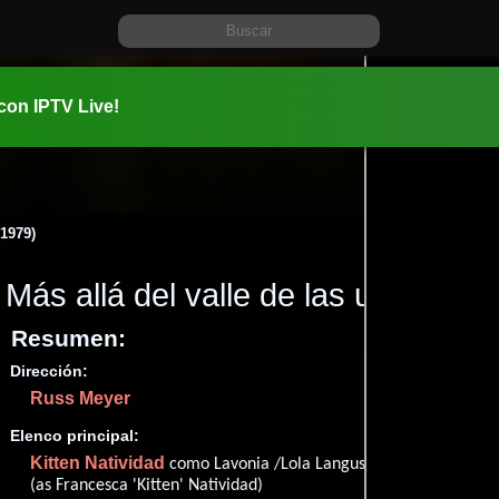
 con IPTV Live!
(1979)
Más allá del valle de las ultrazorra
Resumen:
Dirección:
Información:
Russ Meyer
1979-05-1
01 hr 33 mi
Elenco principal:
Comedia
.
Kitten Natividad
como Lavonia /Lola Langusta
(as Francesca 'Kitten' Natividad)
✮56
(38