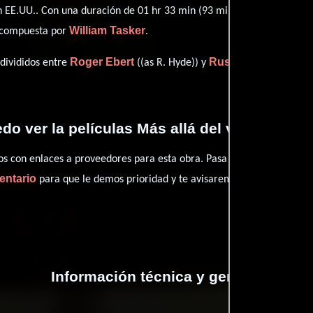
 EE.UU.. Con una duración de 01 hr 33 min (93 minutos), esta películ
William Tasker
o compuesta por
.
Roger Ebert
Russ Meyer
 divididos entre
((as R. Hyde)) y
((story) 
o ver la películas Más allá del valle de las 
con enlaces a proveedores para esta obra. Pasa por nuestro catál
entario
para que le demos prioridad y te avisaremos cuando se encu
Información técnica y general