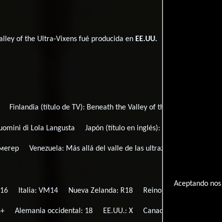
alley of the Ultra-Vixens fué producida en
EE.UU.
Finlandia (título de TV):
Beneath the Valley of the Ultra-Vixens
i uomini di Lola Langusta
Japón (título en inglés):
Ultra Vixen
Por
мегер
Venezuela:
Más allá del valle de las ultrazorras
Alemania
Aceptando nos 
 16
Italia: VM14
Nueva Zelanda: R18
Reino Unido: 18
Finla
8+
Alemania occidental: 18
EE.UU.: X
Canadá: (Banned)