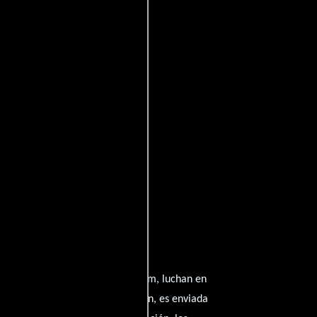
mada y su equipo, la 08th MS Team, luchan en
al de inteligencia de la Federación, es enviada