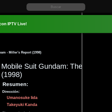
 con IPTV Live!
m - Miller's Report (1998)
Mobile Suit Gundam: The 08th MS 
(1998)
Resumen:
Dirección:
Información:
Umanosuke Iida
1998-08-0
Takeyuki Kanda
051 min (0
Acción
C
,