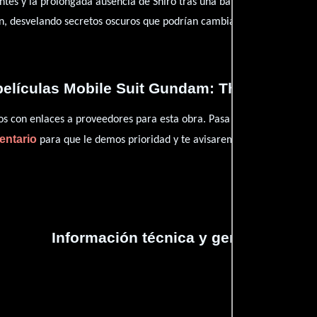
entes y la prolongada ausencia de Shiro tras una batalla crucial. A me
an, desvelando secretos oscuros que podrían cambiar el rumbo de la g
elículas Mobile Suit Gundam: The 08th MS T
con enlaces a proveedores para esta obra. Pasa por nuestro catál
entario
para que le demos prioridad y te avisaremos cuando se encu
Información técnica y general