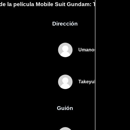
e la película Mobile Suit Gundam: The 08th MS T
Dirección
Umanosuke Iida
Takeyuki Kanda
Guión