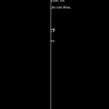
dida que profundiza en su indagación, los
uerra y poner en peligro su vínculo con Aina.
eam - Miller's Report?
películas
ogo de
y encuentra films
entre disponible