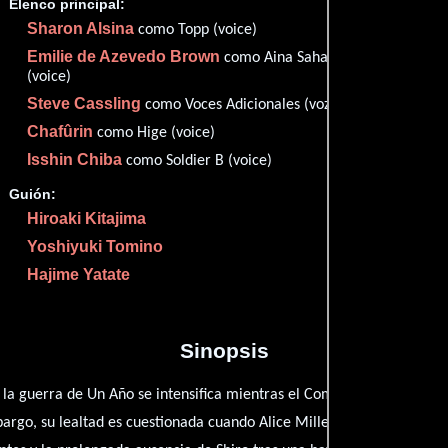
Elenco principal:
✮67
Sharon Alsina
como Topp (voice)
Imdb
67
Emilie de Azevedo Brown
como Aina Sahalin
(voice)
Steve Cassling
como Voces Adicionales (voz)
Chafûrin
como Hige (voice)
Isshin Chiba
como Soldier B (voice)
Proveedores
Guión:
Hiroaki Kitajima
Yoshiyuki Tomino
Hajime Yatate
Sinopsis
, la guerra de Un Año se intensifica mientras el Comandante Shiro A
bargo, su lealtad es cuestionada cuando Alice Miller, una astuta ofici