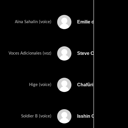
Emilie de Azevedo Bro
Aina Sahalin (voice)
Steve Cassling
Voces Adicionales (voz)
Chafûrin
Hige (voice)
Isshin Chiba
Soldier B (voice)