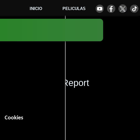
INICIO
PELICULAS
Team - Miller's Report
Cookies
1
 minutos).
iencia ficción
Animación
y
.