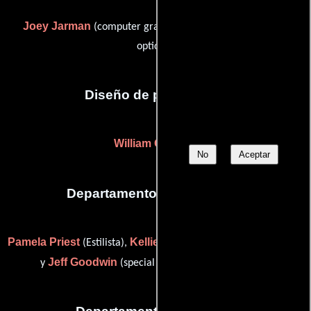
Joey Jarman
John Ting
(computer graphics) y
(titles &
opticals)
Diseño de producción
William G. Davis
No
Aceptar
Departamento de maquillaje
Pamela Priest
Kellie Cooper Teets
(Estilista),
(Maquilladora)
Jeff Goodwin
y
(special makeup effects artist (u))