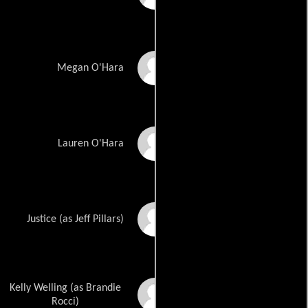
Nina Repeta
Megan O'Hara
Leigh Jones
Lauren O'Hara
Jeffrey Pillars
Justice (as Jeff Pillars)
Kelly Welling (as Brandie
Brandie Sylfae
Rocci)