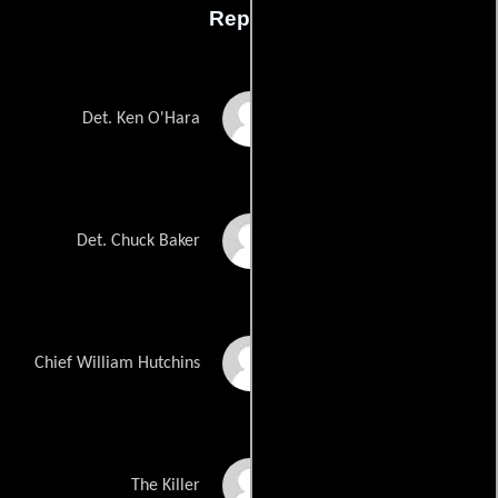
Reparto
Gary Daniels
Det. Ken O'Hara
Chuck Jeffreys
Det. Chuck Baker
Frank Gorshin
Chief William Hutchins
Darren Shahlavi
The Killer