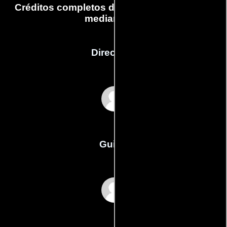
Créditos completos de la película Muerte a
medianoche
Dirección
Siu-Hung Leung
Guión
Keith W. Strandbergs