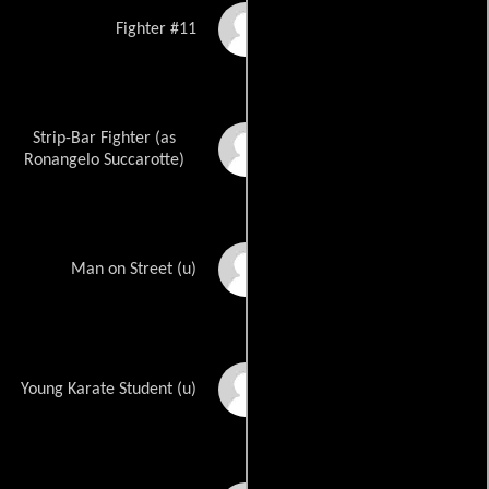
Keith Chatham
Fighter #11
Strip-Bar Fighter (as
Ron Succarotte
Ronangelo Succarotte)
Aaron Fiore
Man on Street (u)
Robert Dane Goodwin
Young Karate Student (u)