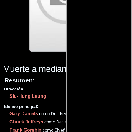
Muerte a medianoche
(1997)
Resumen:
Dirección:
Siu-Hung Leung
Elenco principal:
Gary Daniels
como Det. Ken O'Hara
Chuck Jeffreys
como Det. Chuck Baker
Frank Gorshin
como Chief William Hutchins