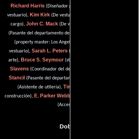
Richard Harris
Doug Kelejian
(Diseñador gráfico),
(De
Kim Kirk
Andy Krish
vestuario),
(De vestuario),
(Hombre a
John C. Mack
Shea Masterson
cargo),
(De vestuario),
Richard A. Mazzochi
(Pasante del departamento de arte),
Gregory Messer
(property master: Los Angeles),
(De
Sarah L. Peters
vestuario),
(Pasante del departamento de
Bruce S. Seymour
Cynthia
arte),
(studio on-set dresser),
Slavens
Gayle
(Coordinador del departamento artístico),
Stancil
Angel Waller
(Pasante del departamento de arte),
Tim Waller
(Asistente de utilería),
(Coordinador de
E. Parker Webb
Wing Tat Wu
construcción),
(De vestuario) y
(Accesorios)
Dobles