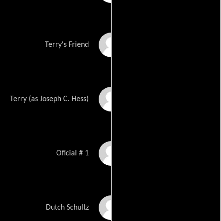
Keith Vitali
Terry's Friend
Joe Hess
Terry (as Joseph C. Hess)
Joe Bonacci
Oficial # 1
Rob Van Dam
Dutch Schultz