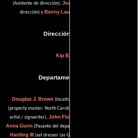
Joanne Guthrie
(Asistente de dirección),
(Asistente de
Benny Lau
dirección) y
(Asistente de dirección)
Dirección artística
Kip Bartlett
Departamento de arte
Douglas J. Brown
Wu Choi
(location on-set dresser),
Michael Collazo
(property master: North Carolina),
(scenic
John Floyd
artist / signwriter),
(Artista del guión gráfico),
Anna Gunn
George W.
(Pasante del departamento de arte),
Harding III
Matthew
(set dresser (as George Harding III)),