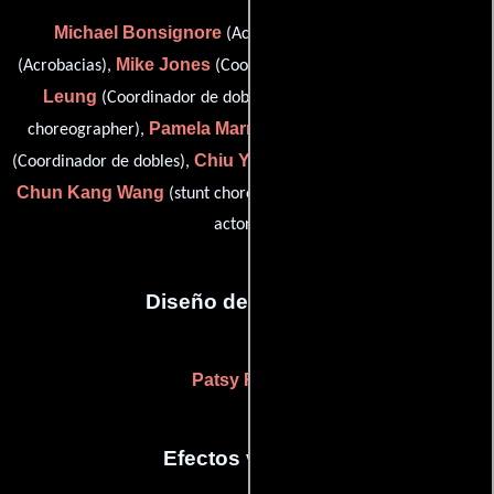
Michael Bonsignore
Tyler C. Daum
(Acrobacias),
Mike Jones
Siu-Hung
(Acrobacias),
(Coordinador de dobles),
Leung
Ten Kid Leung
(Coordinador de dobles),
(stunt
Pamela Marr
Tony Snegoff
choreographer),
(Acrobacias),
Chiu Yau Tang
(Coordinador de dobles),
(stunt choreographer),
Chun Kang Wang
J Schaefer
(stunt choreographer) y
(stunt
actor (u))
Diseño de vestuario
Patsy Rainey
Efectos visuales