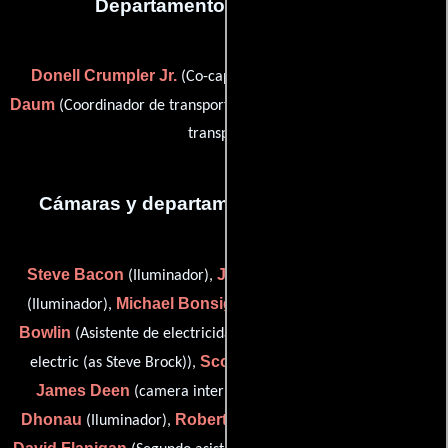
Departamento de transporte
Donell Crumpler Jr.
Tyler C.
(Co-capitán de transporte),
Daum
Wayne Jones
(Coordinador de transporte) y
(Capitán de
transporte)
Cámaras y departamento de electricidad
Steve Bacon
James 'Booze' Bonsignore
(Iluminador),
Michael Bonsignore
Eddie
(Iluminador),
(Camarógrafo),
Bowlin
Stephen Brock
(Asistente de electricidad),
(best boy
Scott R. Davis
electric (as Steve Brock)),
(studio key grip),
James Deen
Michael
(camera intern / camera loader),
Dhonau
Robert Dick
(Iluminador),
(Iluminador de aparejo),