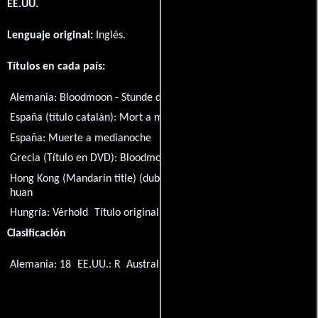
EE.UU.
Lenguaje original:
Inglés
.
Títulos en cada país:
Alemania:
Bloodmoon - Stunde des Killers
España (título catalán):
Mort a mitjanit
España:
Muerte a medianoche
Grecia (Título en DVD):
Bloodmoon
Hong Kong (Mandarin title) (dubbed version):
Zhong ji jiao ren
huan
Hungría:
Vérhold
Título original:
Bloodmoon
Clasificación
Alemania: 18
EE.UU.: R
Australia: M
Argentina: 13