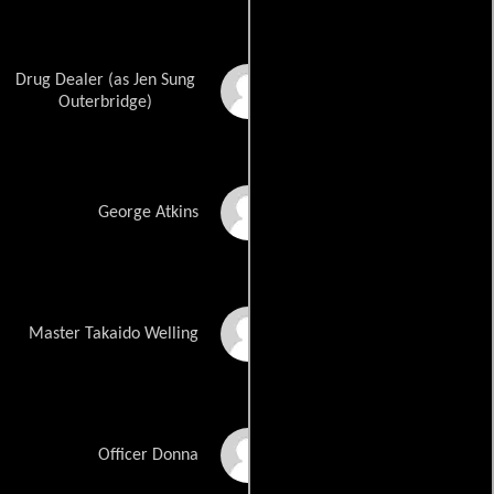
Drug Dealer (as Jen Sung
Jen Sung
Outerbridge)
Michael Depasquale
George Atkins
Jr.
Ken Kensei
Master Takaido Welling
Rebecca Rogers
Officer Donna