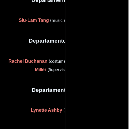
Departamento de musica
Siu-Lam Tang
(music editor (as Stephen Tang))
Departamento de vestuario
Rachel Buchanan
Chris
(costumer (as Rachel Hepler)) y
Miller
(Supervisor de vestuario)
Departamento de reparto
Lynette Ashby
(Casting de extras)