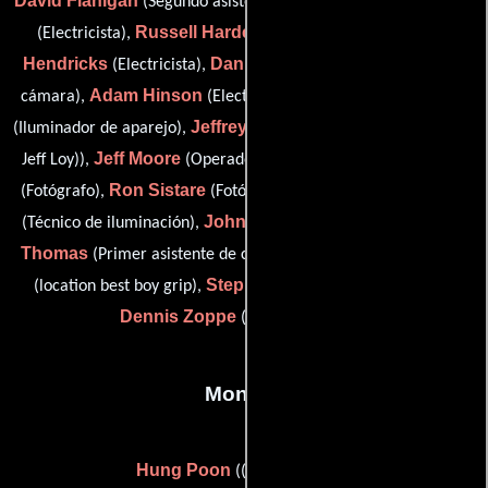
David Flanigan
Mark Graves
(Segundo asistente de cámara),
Russell Hardee
Billy
(Electricista),
(Jefe de mecánicos),
Hendricks
Dan Hersey
(Electricista),
(Segundo asistente de
Adam Hinson
Jeremy Hutcherson
cámara),
(Electricista),
Jeffrey L. Loy
(Iluminador de aparejo),
(studio best boy grip (as
Jeff Moore
Fred Norris
Jeff Loy)),
(Operador de Steadicam),
Ron Sistare
Tommy Ray Sullivan
(Fotógrafo),
(Fotógrafo),
John R. Sutton
Cyril
(Técnico de iluminación),
(Iluminador),
Thomas
Heather D. Thomas
(Primer asistente de cámara),
Stephen Thompson
(location best boy grip),
(Capataz) y
Dennis Zoppe
(location key grip)
Montaje
Hung Poon
((as Allan Poon))