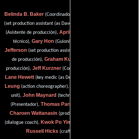
Belinda B. Baker
David Curtis
(Coordinador de produccion),
Shawn P. Flanagan
(set production assistant (as Dave Curtis)),
April H. Grantham
(Asistente de producción),
(Departamento
Gary Hon
Michael G.
técnico),
(Guionista supervisor),
Jefferson
Carey Jones
(set production assistant),
(Secretaria
Graham Kurzner
de producción),
(Jefe de asistentes de
Jeff Kurzner
Debbie
producción),
(Contador de producción),
Lane Hewett
Siu-Hung
(key medic (as Debbie Lane Hewett)),
Leung
Gine Lui
(action choreographer),
(casting director: 2nd
John Maynard
See-Yuen Ng
unit),
(technical advisor),
Thomas Parris
(Presentador),
(Asistente de producción),
Charoen Wattanasin
Alan Weeks
(production advisor),
Kwok Po Yim
(dialogue coach),
(Coordinador de produccion) y
Russell Hicks
(craft service assistant (u))