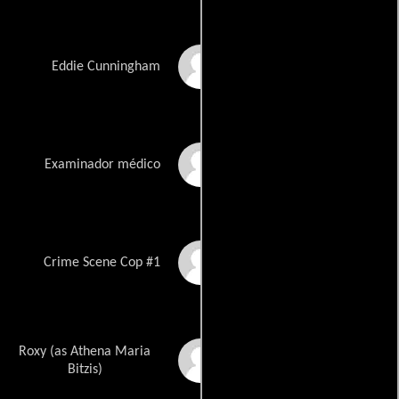
Hakim Alston
Eddie Cunningham
Ruth Reid
Examinador médico
Hank Troscianiec
Crime Scene Cop #1
Roxy (as Athena Maria
Athena Bitzis
Bitzis)