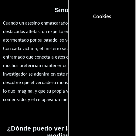
Sinopsis
Cookies
Cuando un asesino enmascarado comienza a eliminar a
destacados atletas, un experto en asesinos en serie, retirado y
atormentado por su pasado, se ve obligado a volver a la acción.
Con cada víctima, el misterio se adensa, revelando un oscuro
entramado que conecta a estos deportistas con secretos que
muchos preferirían mantener ocultos. A medida que el
investigador se adentra en este mundo de fama y ambición,
descubre que el verdadero monstruo podría estar más cerca de
lo que imagina, y que su propia vida corre peligro. La caza ha
comenzado, y el reloj avanza inexorablemente.
¿Dónde puedo ver la películas Muerte a
medianoche?