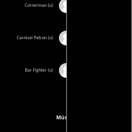
Tom Huff
Cornerman (u)
Matt Mosher
Carnival Patron (u)
J Schaefer
Bar Fighter (u)
Música