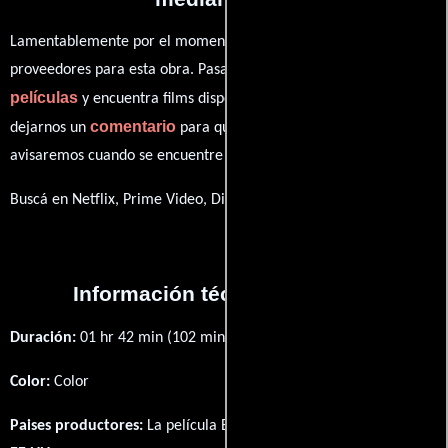
Lamentablemente por el momento no contamos con enlaces a
proveedores para esta obra. Pasa por nuestro catálogo de
películas
y encuentra films disponibles. También puedes
comentario
dejarnos un
para que le demos prioridad y te
avisaremos cuando se encuentre disponible
Buscá en Netflix, Prime Video, Disney+
Información técnica y general
Duración:
01 hr 42 min (102 minutos) .
Color:
Color
Paises productores:
La película Bloodmoon fué producida en