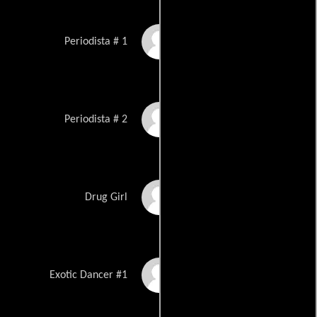
Jennifer Lynn Miller
Periodista # 1
Vincent Schilling
Periodista # 2
Regan Forman
Drug Girl
Dawn Milstead
Exotic Dancer #1