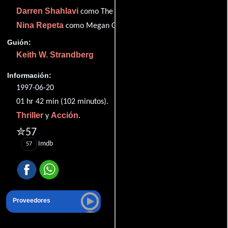
Darren Shahlavi
como The Killer
Nina Repeta
como Megan O'Hara
Guión:
Keith W. Strandberg
Información:
1997-06-20
01 hr 42 min (102 minutos).
Thriller
Acción
y
.
✮57
Imdb
57
Proveedores