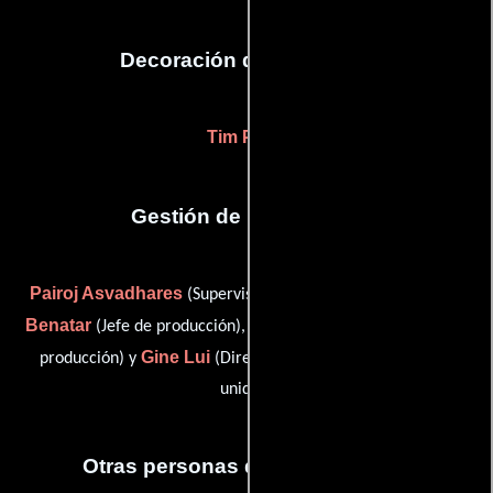
Decoración de escenario
Tim Pope
Gestión de producción
Pairoj Asvadhares
Dennis T.
(Supervisor de producción),
Benatar
Cindy J. Gray
(Jefe de producción),
(Supervisor de
Gine Lui
producción) y
(Director de producción: segunda
unidad)
Otras personas que participaron