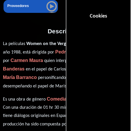
Proveedores
Cookies
Descripción
La películas
Women on the Verge of a Nervous Breakdown
del
Pedro Almodóvar
año 1988, está dirigida por
y protagonizada
Carmen Maura
Antonio
por
quien interpreta a Pepa,
Banderas
Julieta Serrano
en el papel de Carlos,
como Lucia,
María Barranco
Rossy de Palma
personificando a Candela y
ver créditos completos
desempeñando el papel de Marisa (
).
Comedia
Drama
Es una obra de género
y
producida en España.
Con una duración de 01 hr 30 min (90 minutos), esta película
tiene diálogos originales en
Español
. La banda sonora para esta
Bernardo Bonezzi
producción ha sido compuesta por
.