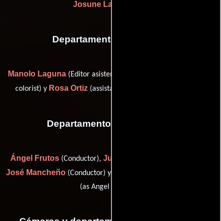
Josune Lasa
(Sastre)
Departamento de editorial
Manolo Laguna
Ximo Michavila
(Editor asistente),
(telecine
Rosa Ortiz
colorist) y
(assistant editor (as Rosa Mª. Ortiz))
Departamento de transporte
Ángel Frutos
Julián Hernández
(Conductor),
(Conductor),
José Mancheño
Ángel Megino
(Conductor) y
(transportation
(as Angel Megino))