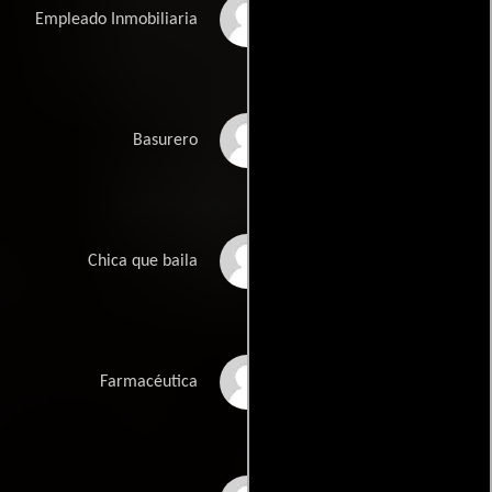
Agustín Almodóvar
Empleado Inmobiliaria
Tomás Corrales
Basurero
Eva González
Chica que baila
Carmen Espada
Farmacéutica