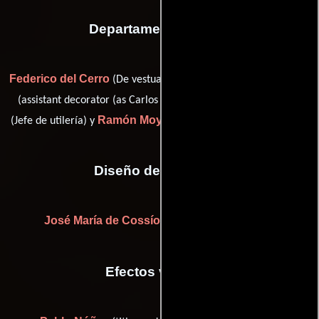
Departamento de arte
Federico del Cerro
Carlos García Cambero
(De vestuario),
David Jareño
(assistant decorator (as Carlos G. Cambero)),
Ramón Moya
(Jefe de utilería) y
(construction coordinator (u))
Diseño de vestuario
José María de Cossío
((as José Mª. de Cossío))
Efectos visuales