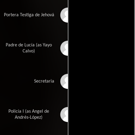
Chus Lampreave
Portera Testiga de Jehová
Padre de Lucía (as Yayo
Eduardo Calvo
Calvo)
Loles León
Secretaria
Policía I (as Angel de
Ángel de Andrés
López
Andrés-López)