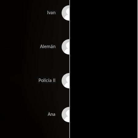
Fernando Guillén
Ivan
Juan Lombardero
Alemán
José Antonio Navarro
Policía II
Ana Leza
Ana