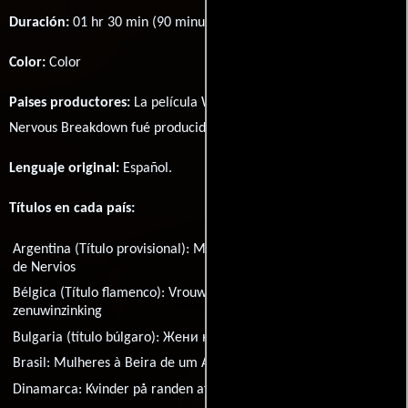
Duración:
01 hr 30 min (90 minutos) .
Color:
Color
Paises productores:
La película Women on the Verge of a
Nervous Breakdown fué producida en
España
Lenguaje original:
Español
.
Títulos en cada país:
Argentina (Título provisional):
Mujeres al Borde de un Ataque
de Nervios
Bélgica (Título flamenco):
Vrouwen op de rand van een
zenuwinzinking
Bulgaria (título búlgaro):
Жени на ръба на нервна криза
Brasil:
Mulheres à Beira de um Ataque de Nervos
Dinamarca:
Kvinder på randen af et nervøst sammenbrud