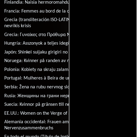
Finlandia:
Naisia hermoromahduksen partaalla
Francia:
Femmes au bord de la crise de nerfs
Grecia (transliteración ISO-LATIN-1):
Gynaikes sta prothyra
nevrikis krisis
Grecia:
Γυναίκες στα Πρόθυρα Νευρικής Κρίσης
Hungría:
Asszonyok a teljes idegösszeomlás szélén
Japón:
Shinkei suijaku girigiri no onna tachi
Noruega:
Kvinner på randen av nervøst sammenbrudd
Polonia:
Kobiety na skraju zalamania nerwowego
Portugal:
Mulheres à Beira de um Ataque de Nervos
Serbia:
Žena na rubu nervnog sloma
Rusia:
Женщины на грани нервного срыва
Suecia:
Kvinnor på gränsen till nervsammanbrott
EE.UU.:
Women on the Verge of a Nervous Breakdown
Alemania occidental:
Frauen am Rande des
Nervenzusammenbruchs
En todo el mundo (Título de Inglés):
Women on the Verge of a