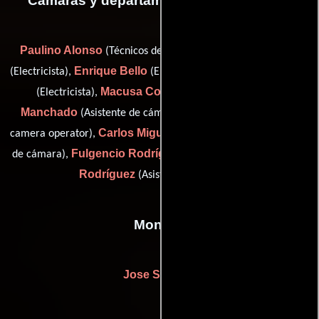
Cámaras y departamento de electricidad
Paulino Alonso
Alberto Arnal
(Técnicos de iluminación),
Enrique Bello
Fernando Beltrán
(Electricista),
(Electricista),
Macusa Cores
Joaquín
(Electricista),
(Fotógrafo),
Manchado
Alfredo Mayo
(Asistente de cámara),
(second
Carlos Miguel
camera operator),
(Encargado de equipamiento
Fulgencio Rodríguez
Juan Carlos
de cámara),
(Capataz) y
Rodríguez
(Asistente de cámara)
Montaje
Jose Salcedo