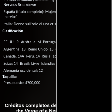
Nervous Breakdown
España (título completo):
Mujeres al borde de un ataque de
'nervios'
Italia:
Donne sull'orlo di una crisi di nervi
Clasificación
EE.UU.: R
Australia: M
Portugal: M/12
Singapur: PG
Argentina: 13
Reino Unido: 15
Canadá: 13+
Reino Unido: 12
Canadá: 14A
Perú: 14
Rusia: 16+
Hong Kong: IIB
Suecia: 7
Suiza: 14
Brasil: Livre
Islandia: L
España: 13
Finlandia: S
Alemania occidental: 12
Taquilla:
Presupuesto: $700,000
Créditos completos de la película Women on
the Verge of a Nervous Breakdown