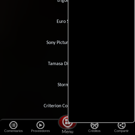
trigon-film
Euro Space
Sony Pictures Classics
Tamasa Distribution
Stormovie
Criterion Collection, The
Flashstar
Comentarios
Proveedores
Créditos
Compartir
Menu