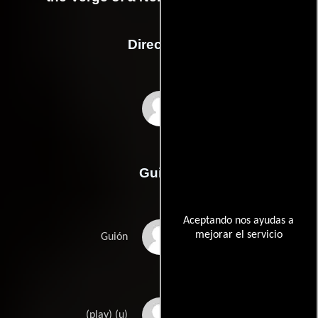
Dirección
Pedro Almodóvar
Guión
Aceptando nos ayudas a
mejorar el servicio
Pedro Almodóvars
Guión
Jean Cocteaus
(play) (u)