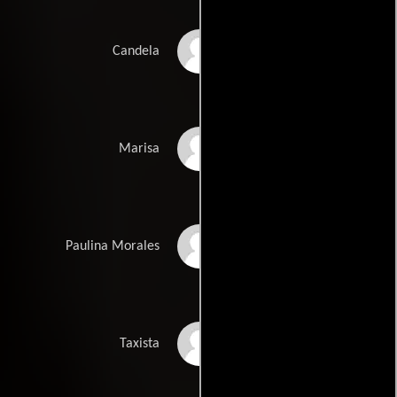
María Barranco
Candela
Rossy de Palma
Marisa
Kiti Mánver
Paulina Morales
Guillermo Montesinos
Taxista