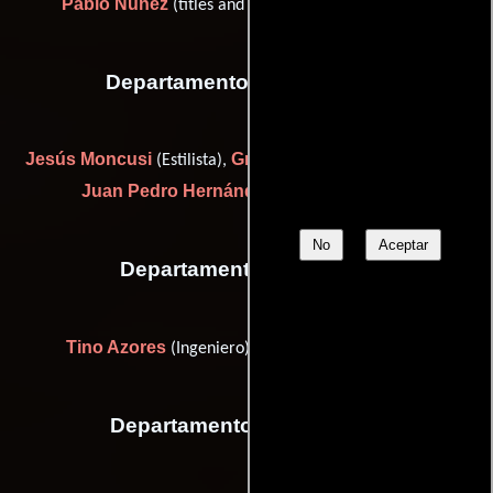
Pablo Núñez
(titles and opticals (as Pablo Nuñez))
Departamento de maquillaje
Jesús Moncusi
Gregorio Ros
(Estilista),
(Maquilladora) y
Juan Pedro Hernández
(makeup artist (u))
No
Aceptar
Departamento de musica
Tino Azores
Lola Beltrán
(Ingeniero) y
(soloist)
Departamento de vestuario