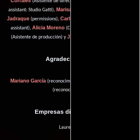
Corrales
Alicia González
(Asistente de dirección),
(title
Marisa Ibarra
Alfonso
assistant: Studio Gatti),
(script girl),
Jadraque
Carlos Lázaro
(permissions),
(second production
Alicia Moreno
Alejandro Vázquez
assistant),
(Cajero),
Juan Gatti
(Asistente de producción) y
(title designer (u))
Agradecimientos
Mariano García
Juan Luis Lábano
(reconocimiento) y
(reconocimiento)
Empresas distribuidoras
Laurenfilm