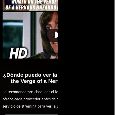
Women on the Verge of
Video de la película Women on the
1988-
a Nervous Breakdown
Verge of a Nervous Breakdown
03-14
¿Dónde puedo ver la películas Women on
the Verge of a Nervous Breakdown?
Le recomendamos chequear el idioma, doblaje o subtítulos que
ofrece cada proveedor antes de comprar, alquilar o contratar un
servicio de streming para ver la películas.