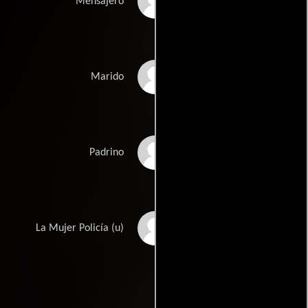
Paco Virseda
Mensajero
Imanol Uribe
Marido
José Marco
Padrino
Los Angeles Barea
La Mujer Policía (u)