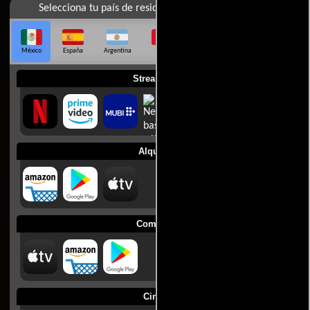
Selecciona tu país de residencia
México
España
Argentina
Perú
Colombia
Chile
Ecuador
Streaming
Alquilar
Comprar
Cines