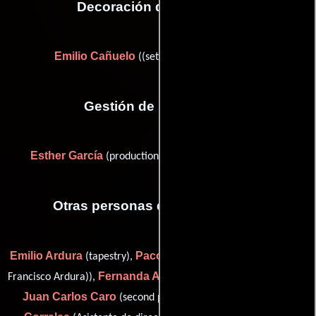
Decoración de escenario
Emilio Cañuelo
Félix Murcia
((settings)) y
Gestión de producción
Esther García
(production manager (as Ester García))
Otras personas que participaron
Emilio Ardura
Paco Ardura
(tapestry),
(animal consultant (as
Fernanda Arnal
Francisco Ardura)),
(Secretaria de producción),
Juan Carlos Caro
Tomás
(second production assistant),