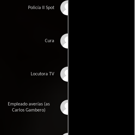
Chema Gil
Policía II Spot
Gabriel Latorre
Cura
Francisca Caballero
Locutora TV
Empleado averías (as
Carlos García
Cambero
Carlos Gambero)