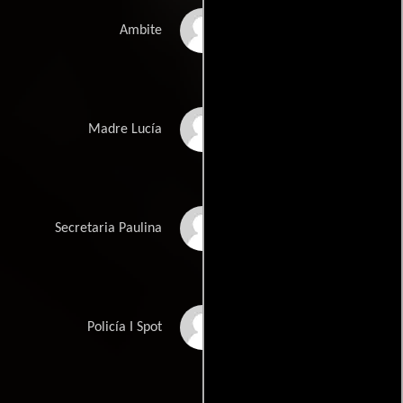
Ambite
Ambite
Mary González
Madre Lucía
Lupe Barrado
Secretaria Paulina
Joaquín Climent
Policía I Spot