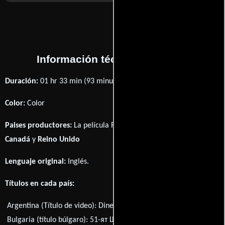
Información técnica y general
Duración:
01 hr 33 min (93 minutos) .
Color:
Color
Paises productores:
La película Formula 51 fué producida en
Canadá
y
Reino Unido
Lenguaje original:
Inglés
.
Títulos en cada país:
Argentina (Título de video):
Dinero sucio
Bulgaria (título búlgaro):
51-ят Щат