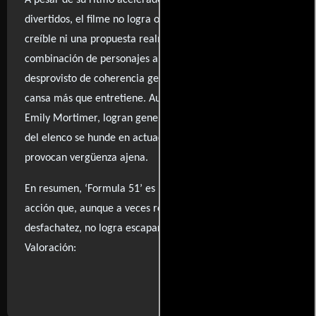
A pesar de su ritmo acelerado y un par de momentos
divertidos, el filme no logra ofrecer un solo segundo
creíble ni una propuesta realmente novedosa. La
combinación de personajes absurdos y un argumento
desprovisto de coherencia genera una experiencia que
cansa más que entretiene. Aunque algunos actores, como
Emily Mortimer, logran generar cierta química, el resto
del elenco se hunde en actuaciones caricaturescas que
provocan vergüenza ajena.
En resumen, ‘Formula 51’ es un intento de comedia de
acción que, aunque a veces resulta entretenido por su
desfachatez, no logra escapar de su propia mediocridad.
Valoración:
..ver fuentes