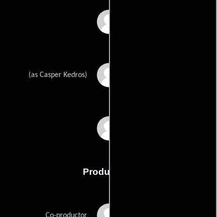
Headrillaz
Caspar Kedros
(as Casper Kedros)
Darius Kedros
Producción
Mark Aldridge
Co-productor