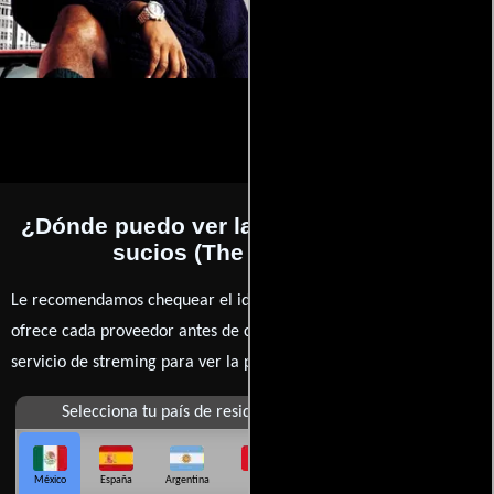
¿Dónde puedo ver la películas Negocios
sucios (The 51st state)?
Le recomendamos chequear el idioma, doblaje o subtítulos que
ofrece cada proveedor antes de comprar, alquilar o contratar un
servicio de streming para ver la películas.
Selecciona tu país de residencia
México
España
Argentina
Perú
Colombia
Chile
Ecuador