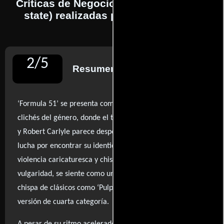
Críticas de Negocios sucios (The 51st
state) realizadas por profesionales
2
/
5
Resumen de reseñas
‘Formula 51’ se presenta como un amalgama caótica de
clichés del género, donde el talento de Samuel L. Jackson
y Robert Carlyle parece desperdiciado en un guión que
lucha por encontrar su identidad. La película, repleta de
violencia caricaturesca y chistes que caen en la
vulgaridad, se siente como un intento fallido de emular la
chispa de clásicos como ‘Pulp Fiction’, quedándose en una
versión de cuarta categoría.