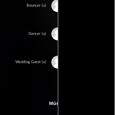
Stel Pavlou
Bouncer (u)
Matt Routledge
Dancer (u)
Natalie Williams
Wedding Guest (u)
Música