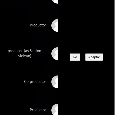
Malcolm Kohll
Productor
producer (as Seaton
Seaton McLean
Mclean)
No
Aceptar
Stel Pavlou
Co-productor
David Pupkewitz
Productor