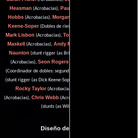
Heasman
Paul Herbert
Nick
(Acrobacias),
(Acrobacias),
Hobbs
Morgan Johnson
Neil
(Acrobacias),
(Acrobacias),
Keene-Soper
Derek Lea
(Dobles de riesgo),
(Acrobacias),
Mark Lisbon
Tony Lucken
Tina
(Acrobacias),
(Acrobacias),
Maskell
Andy Merchant
Brian
(Acrobacias),
(Acrobacias),
Naunton
Ray Nicholas
(stunt rigger (as Brian Haunton)),
Seon Rogers
Lee Sheward
(Acrobacias),
(Acrobacias),
Dick Keens Soper
(Coordinador de dobles: segunda unidad),
Alan Stuart
(stunt rigger (as Dick Keene-Soper)),
(Acrobacias),
Rocky Taylor
Lynda Van Den Berg
(Acrobacias),
Chris Webb
William Willoughby
(Acrobacias),
(Acrobacias) y
(stunts (as Will Willoughby))
Diseño de vestuario