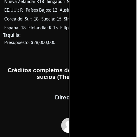
Nueva Zelanda: R18
Singapur: NC-16
Reino Unido: 18
EE.UU.: R
Países Bajos: 12
Australia: MA15+
Alemania: 16
Corea del Sur: 18
Suecia: 15
Singapur: M18
Noruega: 15
España: 18
Finlandia: K-15
Filipinas: R-18
Taquilla:
Presupuesto: $28,000,000
Créditos completos de la película Negocios
sucios (The 51st state)
Dirección
Ronny Yu