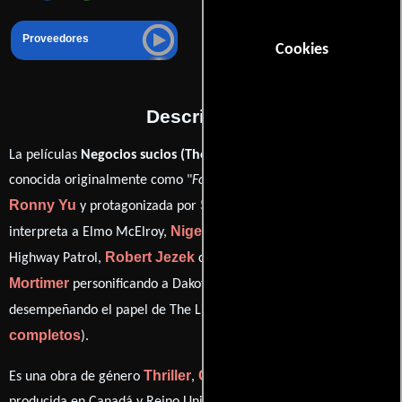
Proveedores
Cookies
Descripción
La películas
Negocios sucios (The 51st state)
del año 2001,
conocida originalmente como "
Formula 51
", está dirigida por
Ronny Yu
Samuel L. Jackson
y protagonizada por
quien
Nigel Whitmey
interpreta a Elmo McElroy,
en el papel de L.A.
Robert Jezek
Emily
Highway Patrol,
como Sacerdote,
Mortimer
Meat Loaf
personificando a Dakota Parker y
ver créditos
desempeñando el papel de The Lizard (
completos
).
Thriller
Comedia
Acción
Crimen
Es una obra de género
,
,
y