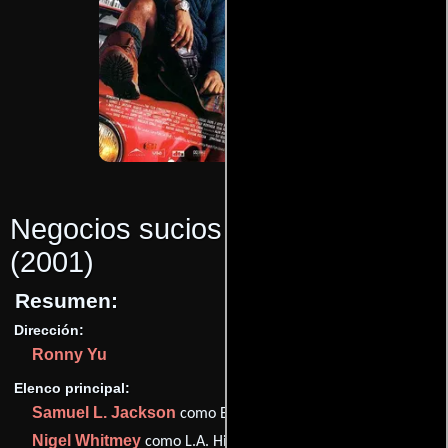
Negocios sucios (The 51st state)
(2001)
Resumen:
Dirección:
Ronny Yu
Elenco principal:
Samuel L. Jackson
como Elmo McElroy
Nigel Whitmey
como L.A. Highway Patrol