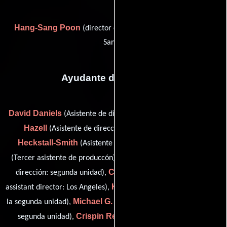
Hang-Sang Poon
(director of photography (as Poon Hang
Sang))
Ayudante de dirección
David Daniels
Kate
(Asistente de dirección: segunda unidad),
Hazell
Nick
(Asistente de dirección: segunda unidad),
Heckstall-Smith
Ben Howard
(Asistente de dirección),
Mira Husseini
(Tercer asistente de produccón),
(Asistente de
Carl Lawrence Ludwig
dirección: segunda unidad),
(first
Kerric Macdonald
assistant director: Los Angeles),
(Director de
Michael G. Maurer
la segunda unidad),
(Asistente de dirección:
Crispin Reece
segunda unidad),
(Director de la segunda