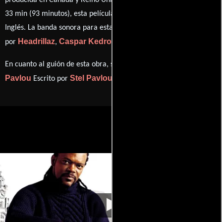
producida en Canadá y Reino Unido. Con una duración de 01 hr
33 min (93 minutos), esta película tiene diálogos originales en
Inglés
. La banda sonora para esta producción ha sido compuesta
Headrillaz
Caspar Kedros
Darius Kedros
por
,
y
.
Stel
En cuanto al guión de esta obra, se encuentra a cargo de
Pavlou
Stel Pavlou
Escrito por
(Escrito por).