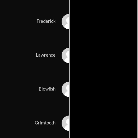
Paul Barber
Frederick
Christopher Hunter
Lawrence
Stephen Walters
Blowfish
James Roach
Grimtooth