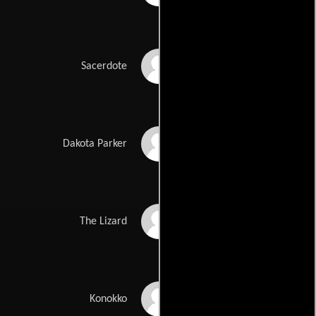
Robert Jezek
Sacerdote
Emily Mortimer
Dakota Parker
Meat Loaf
The Lizard
Jake Abraham
Konokko