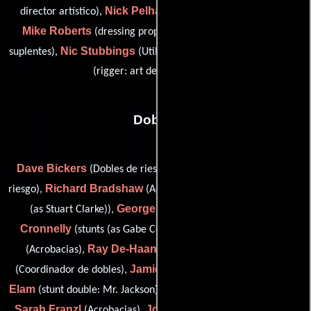
Nick Pelham
director artístico),
(Artista del guión gráfico),
Mike Roberts
Christian Short
(dressing prop),
(Utileros
Nic Stubbings
Lee Howarth
suplentes),
(Utileros suplentes) y
(rigger: art department (u))
Dobles
Dave Bickers
Paul Bickers
(Dobles de riesgo),
(Dobles de
Richard Bradshaw
Stuart Clark
riesgo),
(Acrobacias),
(stunts
George Cottle
Gabe
(as Stuart Clarke)),
(Acrobacias),
Cronnelly
Graeme Crowther
(stunts (as Gabe Connery)),
Ray De-Haan
Jim Dowdall
(Acrobacias),
(Acrobacias),
Jamie Edgell
Kiante
(Coordinador de dobles),
(Acrobacias),
Elam
Neil Finnighan
(stunt double: Mr. Jackson),
(Acrobacias),
Sarah Franzl
Joss Gower
Paul
(Acrobacias),
(Acrobacias),