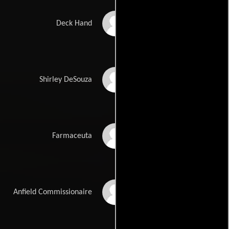
Terry O'Neill
Deck Hand
Anna Keaveney
Shirley DeSouza
Marc Anwar
Farmaceuta
Paul Broughton
Anfield Commissionaire