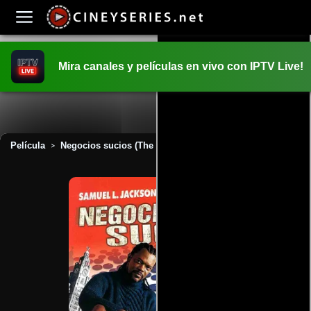
Mira canales y películas en vivo con IPTV Live!
INICIO
PELICULAS
Película
Negocios sucios (The 51st state) (2001)
>