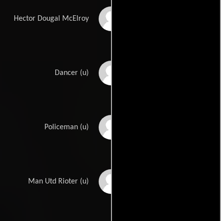
Robert Fyfe
Hector Dougal McElroy
Lynsey Beattie
Dancer (u)
Christopher Ben
Policeman (u)
Jussilinho Castro
Man Utd Rioter (u)