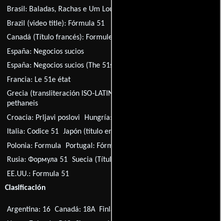
Brasil:
Baladas, Rachas e Um Louco de Kilt
Brazil (video title):
Fórmula 51
Canadá (Título francés):
Formule 51
Estonia:
Valem 51
España:
Negocios sucios
España:
Negocios sucios (The 51st state)
Finlandia:
Kaava 51
Francia:
Le 51e état
Grecia (transliteración ISO-LATIN-1):
Oraia mera gia na
pethaneis
Croacia:
Prljavi poslovi
Hungría:
A hetedik mennyország
Italia:
Codice 51
Japón (título en inglés):
Chemical 51
Polonia:
Formula
Portugal:
Fórmula 51
Serbia:
51. država
Rusia:
Формула 51
Suecia (Título de la caja):
The 51st State
EE.UU.:
Formula 51
Clasificación
Argentina: 16
Canadá: 18A
Finlandia: K-18