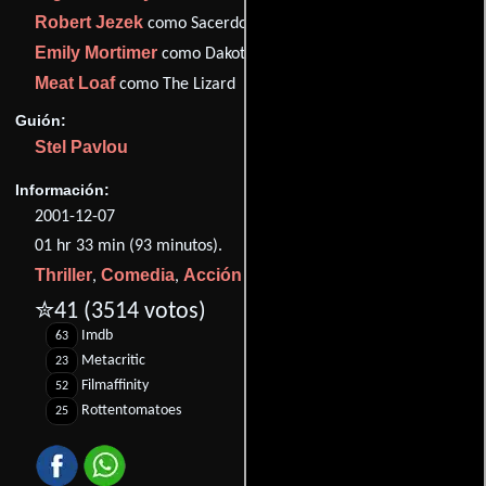
Robert Jezek
como Sacerdote
Emily Mortimer
como Dakota Parker
Meat Loaf
como The Lizard
Guión:
Stel Pavlou
Información:
2001-12-07
01 hr 33 min (93 minutos).
Thriller
Comedia
Acción
Crimen
,
,
y
.
✮41
(3514 votos)
Imdb
63
Metacritic
23
Filmaffinity
52
Rottentomatoes
25