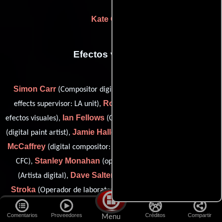
Kate Carin
Efectos visuales
Simon Carr
Tom Debenham
(Compositor digital),
(visual
Robert Duncan
effects supervisor: LA unit),
(Supervisor de
Ian Fellows
Robert Hall
efectos visuales),
(Compositor digital),
Jamie Hallett
Jolene
(digital paint artist),
(Compositor digital),
McCaffrey
Joel Meire
(digital compositor: CFC),
(digital artist:
Stanley Monahan
Simon Payne
CFC),
(optical effects),
Dave Salter
Maria
(Artista digital),
(Compositor digital),
Stroka
Matthew Twyford
(Operador de laboratorio digital),
Victor Wade
(compositing artist),
(Artista de efectos digitales),
Comentarios
Proveedores
Créditos
Compartir
Menu
Corrina Wilson
Jan Hogevold
(digital paint artist) y
(digital