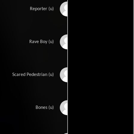
Devyn Duex
Reporter (u)
Gaute Grøtta Grav
Rave Boy (u)
Ryan Kruger
Scared Pedestrian (u)
Paul T. Murray
Bones (u)