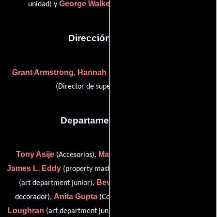
George Walker
unidad) y
(Asistente de dirección)
Dirección artística
Grant Armstrong
Hannah Moseley
Philip Robinson
,
y
(Director de supervisión artística)
Departamento de arte
Tony Asije
Mario Bueno
(Accesorios),
(Jefe de utilería),
James L. Eddy
Matt Gant
(property master: los angeles unit),
Beverley Gerard
(art department junior),
(Asistente de
Anita Gupta
Rik
decorador),
(Comprador de producción),
Loughran
Tanya Miller
(art department junior),
(Asistente de