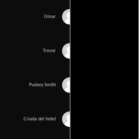
Ade
Omar
Nick Bartlett
Trevor
Angus MacInnes
Pudsey Smith
Joan Campion
Criada del hotel