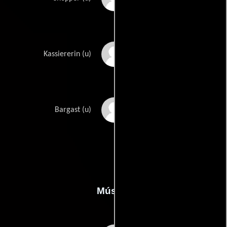
Nicole Lechmann
Kassiererin (u)
Alexander Yassin
Bargast (u)
Música