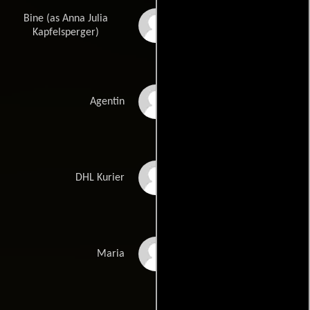
Bine (as Anna Julia
Anna Alva
Kapfelsperger)
Friederike Kempter
Agentin
Torsten Künstler
DHL Kurier
Miranda Leonhardt
Maria