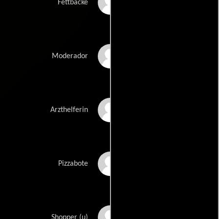
Jahmar Walker
Fettbacke
Ulrich Wickert
Moderador
Birthe Wolter
Arzthelferin
Fahri Yardim
Pizzabote
David Akinloye
Shopper (u)