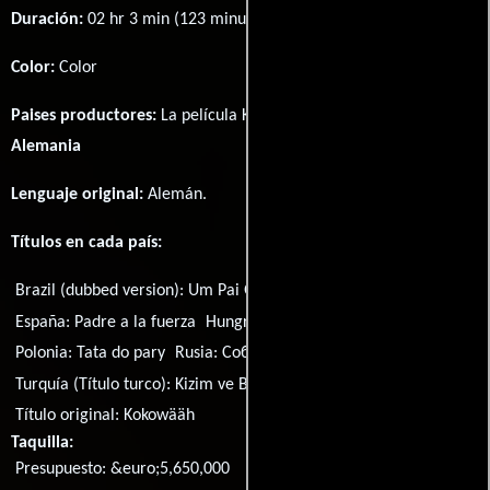
Duración:
02 hr 3 min (123 minutos) .
Color:
Color
Paises productores:
La película Kokowääh fué producida en
Alemania
Lenguaje original:
Alemán
.
Títulos en cada país:
Brazil (dubbed version):
Um Pai Quase Perfeito
España:
Padre a la fuerza
Hungría:
Kislány a küszöbön
Polonia:
Tata do pary
Rusia:
Соблазнитель
Turquía (Título turco):
Kizim ve Ben
Ucrania:
Спокусник
Título original:
Kokowääh
Taquilla:
Presupuesto: &euro;5,650,000