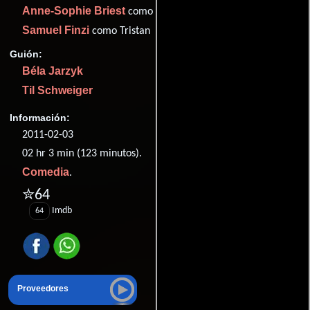
Anne-Sophie Briest
como Mutter im Supermarkt
Samuel Finzi
como Tristan
Guión:
Béla Jarzyk
Til Schweiger
Información:
2011-02-03
02 hr 3 min (123 minutos).
Comedia
.
✮64
Imdb
64
Proveedores