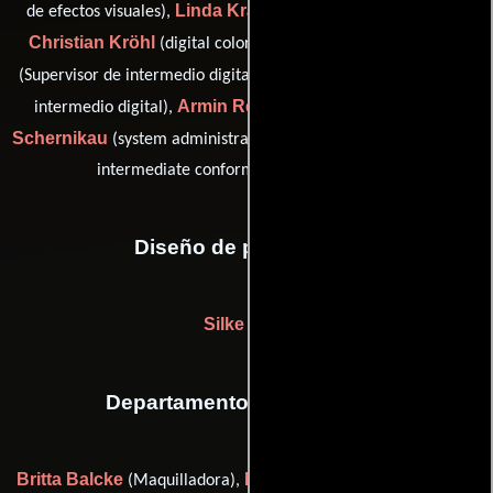
Linda Krämer
de efectos visuales),
(digital lab coordinator),
Christian Kröhl
Frieda Oberlin
(digital colorist assistant),
Philipp Orgassa
(Supervisor de intermedio digital),
(Colorista
Armin Reisch
Thomas
intermedio digital),
(escaneado),
Schernikau
Christian Tröger
(system administrator) y
(digital
intermediate conform and finishing artist)
Diseño de producción
Silke Buhr
Departamento de maquillaje
Britta Balcke
Pamela Grujic
(Maquilladora),
(Maquilladora),