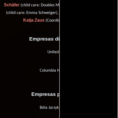
Schäfer
Sarah Tommaselli
(child care: Doubles Magdalena),
Christof Wahl
(child care: Emma Schweiger),
(co-director) y
Katja Zaus
(Coordinador de produccion)
Empresas distribuidoras
United Artists
Columbia Home Video
Empresas productoras
Béla Jarzyk Production