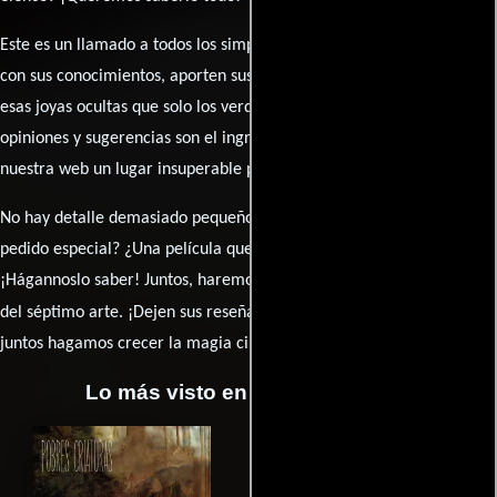
Este es un llamado a todos los simpatizantes del cine: contribuyan
con sus conocimientos, aporten sus descubrimientos y compartan
esas joyas ocultas que solo los verdaderos fanáticos conocen. Sus
opiniones y sugerencias son el ingrediente secreto que hará de
nuestra web un lugar insuperable para los amantes del celuloide.
No hay detalle demasiado pequeño ni opinión insignificante. ¿Algún
pedido especial? ¿Una película que sueñas con ver reseñada?
¡Hágannoslo saber! Juntos, haremos de esta comunidad el epicentro
caja de comentarios
del séptimo arte. ¡Dejen sus reseña en la
y
juntos hagamos crecer la magia cinematográfica!
Lo más visto en Cineyseries.net