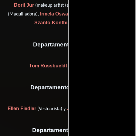
Dorit Jur
Karla Meirer
(makeup artist (as Dorit Jux)),
Irmela Oswald
Krisztina
(Maquilladora),
(Maquilladora) y
Szanto-Konthur
(Maquilladora)
Departamento de musica
Tom Russbueldt
(pro tools operator)
Departamento de vestuario
Ellen Fiedler
Jenny Lorenz
(Vestuarista) y
(Ambientador)
Departamento de editorial