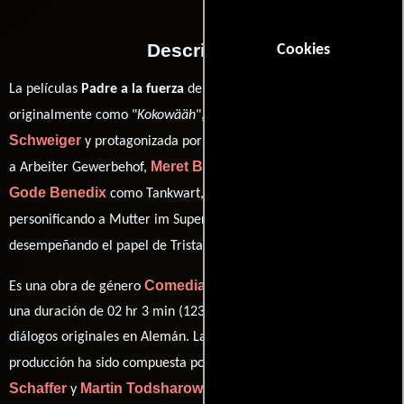
Descripción
Cookies
La películas
Padre a la fuerza
del año 2011, conocida
Til
originalmente como "
Kokowääh
", está dirigida por
Schweiger
Numan Acar
y protagonizada por
quien interpreta
Meret Becker
a Arbeiter Gewerbehof,
en el papel de Charlotte,
Gode Benedix
Anne-Sophie Briest
como Tankwart,
Samuel Finzi
personificando a Mutter im Supermarkt y
ver créditos completos
desempeñando el papel de Tristan (
).
Comedia
Es una obra de género
producida en Alemania. Con
una duración de 02 hr 3 min (123 minutos), esta película tiene
diálogos originales en
Alemán
. La banda sonora para esta
Dirk Reichardt
Mirko
producción ha sido compuesta por
,
Schaffer
Martin Todsharow
y
.