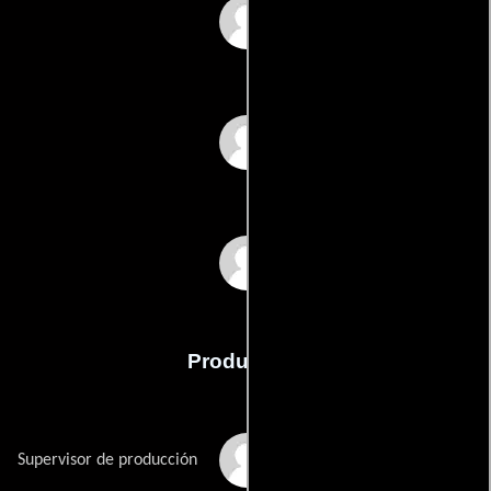
Dirk Reichardt
Mirko Schaffer
Martin Todsharow
Producción
Julia Etzelmüller
Supervisor de producción