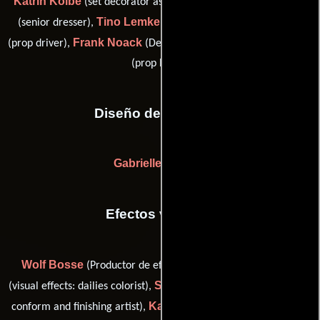
Katrin Kolbe
Christoph Lanksch
(set decorator assistant),
Tino Lemke
Oliver Mayer
(senior dresser),
(standby prop),
Frank Noack
Ralf Strohschein
(prop driver),
(De vestuario) y
(prop buyer)
Diseño de vestuario
Gabrielle Reumer
Efectos visuales
Wolf Bosse
Nico Hauter
(Productor de efectos visuales),
Sven Heck
(visual effects: dailies colorist),
(digital intermediate
Kalle Max Hofmann
conform and finishing artist),
(Supervisor