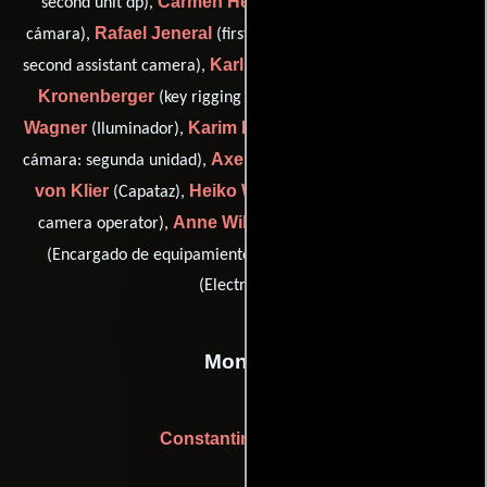
Carmen Hearne
second unit dp),
(Segundo asistente de
Rafael Jeneral
cámara),
(first assistant camera: b-camera /
Karl Keil
Florian
second assistant camera),
(clapper loader),
Kronenberger
Francisco Ochoa-
(key rigging gaffer),
Wagner
Karim Rahmani
(Iluminador),
(Primer asistente de
Axel Scholz
Thomas
cámara: segunda unidad),
(Asistente),
von Klier
Heiko Wentorp
(Capataz),
(assistant camera /
Anne Wilk
Jürgen Wolf
camera operator),
(Fotógrafo),
Alex Zeihn
(Encargado de equipamiento de cámara) y
(Electricista)
Montaje
Constantin von Seld