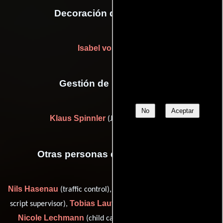
Decoración de escenario
Isabel von Forster
Gestión de producción
No
Aceptar
Klaus Spinnler
(Jefe de producción)
Otras personas que participaron
Nils Hasenau
Barbara Krieger
(traffic control),
(continuity /
Tobias Lauterberg
script supervisor),
(assistant accounting),
Nicole Lechmann
Elisa
(child care: Emma Schweiger),