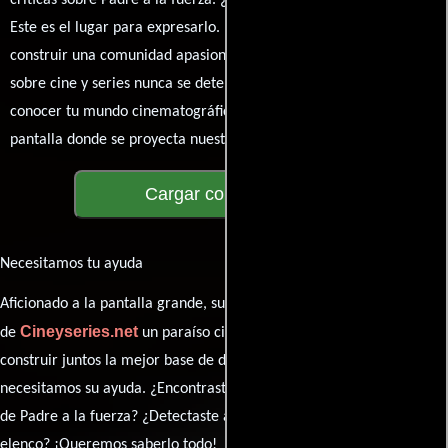
críticas sobre Padre a la fuerza. ¿Te hizo reír, llorar o reflexionar?
Este es el lugar para expresarlo. ¡No te guardes nada! Queremos
construir una comunidad apasionada donde la conversación
sobre cine y series nunca se detenga. Únete a la charla y déjanos
conocer tu mundo cinematográfico. ¡Los comentarios son la
pantalla donde se proyecta nuestra diversidad de opiniones!
Cargar comentarios
Necesitamos tu ayuda
Aficionado a la pantalla grande, su participación es clave para hacer
Cineyseries.net
de
un paraíso cinéfilo completo. Queremos
construir juntos la mejor base de datos cinematográfica, pero
necesitamos su ayuda. ¿Encontraste algún dato faltante en la ficha
de Padre a la fuerza? ¿Detectaste algún error en la sinopsis o el
elenco? ¡Queremos saberlo todo!