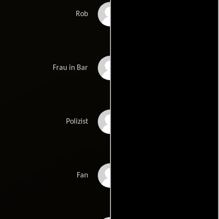
Misel Maticevic
Rob
Genoveva Mayer
Frau in Bar
Sönke Möhring
Polizist
Jana Reinermann
Fan