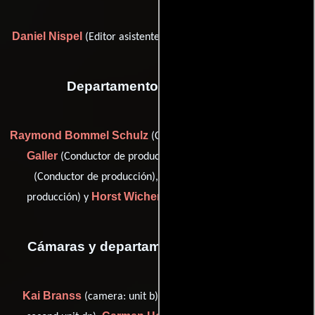
Daniel Nispel
Philip Whitfield
(Editor asistente) y
(Colorista)
Departamento de transporte
Raymond Bommel Schulz
Sven
(Conductor de producción),
Galler
Andreas Grasshoff
(Conductor de producción),
Peter Mett
(Conductor de producción),
(Conductor de
Horst Wichert
producción) y
(Conductor de producción)
Cámaras y departamento de electricidad
Kai Branss
Adrian Cranage
(camera: unit b),
(camera: