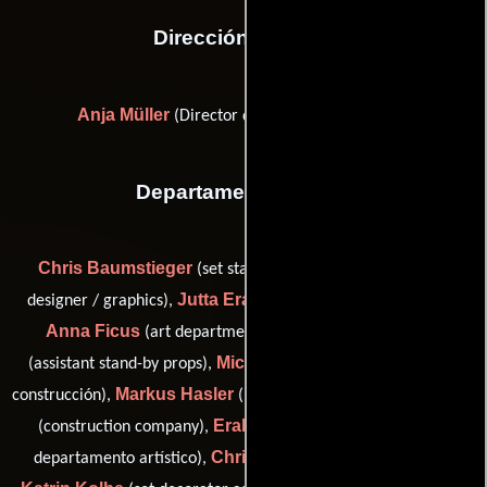
Dirección artística
Anja Müller
(Director de supervisión artística)
Departamento de arte
Chris Baumstieger
Katja Clos
(set stand-by),
(graphic
Jutta Erasin
Theresia
designer / graphics),
(De vestuario),
Anna Ficus
Tamara Frank
(art department trainee),
Michael Haarmann
(assistant stand-by props),
(Gerente de
Markus Hasler
Gonda Hinrichs
construcción),
(De vestuario),
Eral Kalender
(construction company),
(Coordinador del
Christoph Klose
departamento artístico),
(construcción),