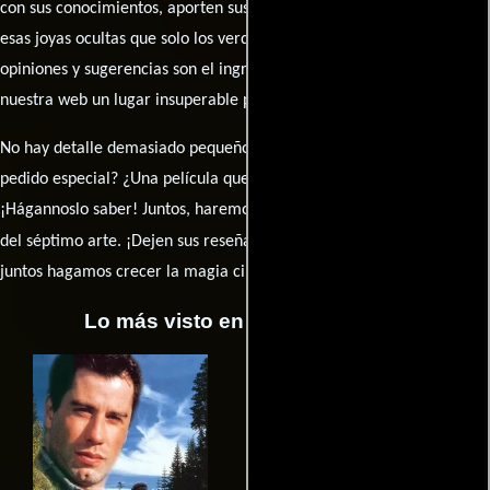
con sus conocimientos, aporten sus descubrimientos y compartan
esas joyas ocultas que solo los verdaderos fanáticos conocen. Sus
opiniones y sugerencias son el ingrediente secreto que hará de
nuestra web un lugar insuperable para los amantes del celuloide.
No hay detalle demasiado pequeño ni opinión insignificante. ¿Algún
pedido especial? ¿Una película que sueñas con ver reseñada?
¡Hágannoslo saber! Juntos, haremos de esta comunidad el epicentro
caja de comentarios
del séptimo arte. ¡Dejen sus reseña en la
y
juntos hagamos crecer la magia cinematográfica!
Lo más visto en Cineyseries.net