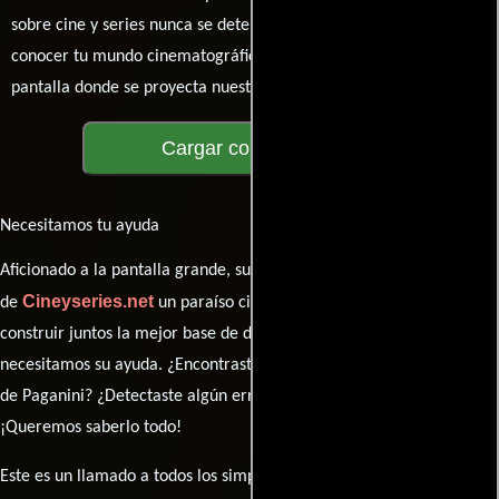
sobre cine y series nunca se detenga. Únete a la charla y déjanos
conocer tu mundo cinematográfico. ¡Los comentarios son la
pantalla donde se proyecta nuestra diversidad de opiniones!
Cargar comentarios
Necesitamos tu ayuda
Aficionado a la pantalla grande, su participación es clave para hacer
Cineyseries.net
de
un paraíso cinéfilo completo. Queremos
construir juntos la mejor base de datos cinematográfica, pero
necesitamos su ayuda. ¿Encontraste algún dato faltante en la ficha
de Paganini? ¿Detectaste algún error en la sinopsis o el elenco?
¡Queremos saberlo todo!
Este es un llamado a todos los simpatizantes del cine: contribuyan