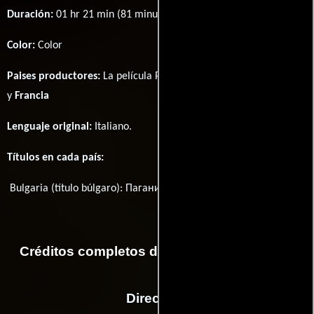
Duración:
01 hr 21 min (81 minutos) .
Color:
Color
Paises productores:
La película Paganini fué producida en
Italia
y
Francia
Lenguaje original:
Italiano
.
Títulos en cada país:
Bulgaria (título búlgaro):
Паганини
Título original:
Paganini
Créditos completos de la película Paganini
Dirección