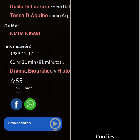
Dalila Di Lazzaro
como Helene von Feuerbach
Tosca D'Aquino
como Angiolina Cavanna
Guión:
Klaus Kinski
Información:
1989-12-17
01 hr 21 min (81 minutos).
Drama
Biográfico
Historia
,
y
.
✮55
Imdb
55
Proveedores
Cookies