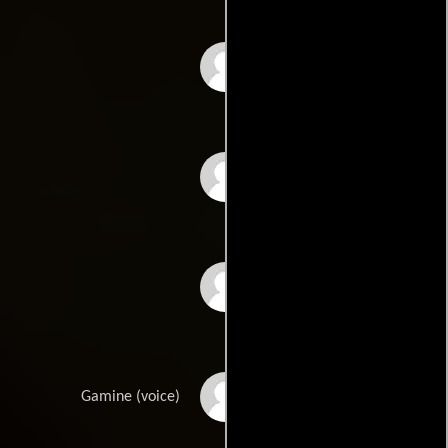
Vittorio Ciorcalo
Niels Gullov
Luigi Leoni
Espérance Pham Thai
Gamine (voice)
Lan