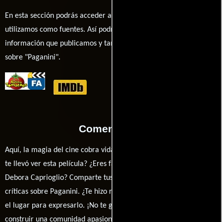
En esta sección podrás acceder a los recursos externos que
utilizamos como fuentes. Así podrás chequear toda la
información que publicamos y también ampliar tu conocimiento
sobre "Paganini".
Comentarios
Aquí, la magia del cine cobra vida a través de tus opiniones. ¿Qué
te llevó ver esta película? ¿Eres fan de Klaus Kinski, Klaus Kinski o
Debora Caprioglio? Comparte tus pensamientos, emociones y
críticas sobre Paganini. ¿Te hizo reír, llorar o reflexionar? Este es
el lugar para expresarlo. ¡No te guardes nada! Queremos
construir una comunidad apasionada donde la conversación