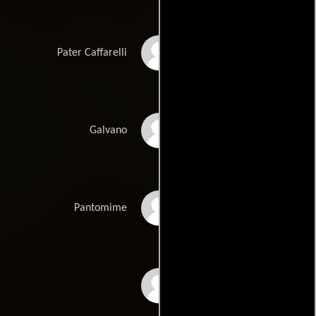
Bernard Blier
Pater Caffarelli
André Thorent
Galvano
Marcel Marceau
Pantomime
Feodor Chaliapin Jr.