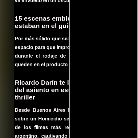
ve envuelto en un oscuro mundo de crimen
15 escenas emblemáticas que no
estaban en el guion
Por más sólido que sea un guión siempre hay
espacio para que improvisaciones que se dan
durante el rodaje de determinadas escenas
queden en el producto final.
Ricardo Darín te llevará al borde
del asiento en este increíble
thriller
Desde Buenos Aires hasta el mundo, Tesis
sobre un Homicidio se ha convertido en uno
de los filmes más recomendados del cine
argentino, cautivando audiencias y dejando