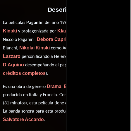
Descripción
Klaus
La películas
Paganini
del año 1989, está dirigida por
Kinski
Klaus Kinski
y protagonizada por
quien interpreta a
Debora Caprioglio
Niccolò Paganini,
en el papel de Antonia
Nikolai Kinski
Dalila Di
Bianchi,
como Achille Paganini,
Lazzaro
Tosca
personificando a Helene von Feuerbach y
D'Aquino
ver
desempeñando el papel de Angiolina Cavanna (
créditos completos
).
Drama
Biográfico
Historia
Es una obra de género
,
e
producida en Italia y Francia. Con una duración de 01 hr 21 min
(81 minutos), esta película tiene diálogos originales en
Italiano
.
La banda sonora para esta producción ha sido compuesta por
Salvatore Accardo
.