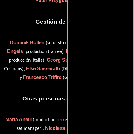
Peter Przygodda
Oli Weiss
y
Gestión de producción
Dominik Bollen
Susan
(supervisor de post-producción),
Engels
Mauro Maggioni
(production trainee),
(Director de
Georg Sarantoulakos
producción: Italia),
(unit manager:
Elke Sasserath
Germany),
(Director de producción: Alemania)
Francesco Trifirò
y
(Gerente de unidad: Italia)
Otras personas que participaron
Marta Anelli
Stephan Bechem
(production secretary: Italy),
Nicoletta Billi
(set manager),
(Publicista de unidad),