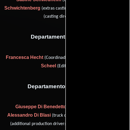
(Casting: Alemania),
Schwichtenberg
Karina Sparks
(extras casting: Germany) y
(casting director: Italy)
Departamento de editorial
Francesca Hecht
Mirko
(Coordinador de post-producción) y
Scheel
(Editor asistente)
Departamento de transporte
Giuseppe Di Benedetto
(production driver: Italy),
Alessandro Di Blasi
Guido Farinella
(truck driver: Italy),
Giuseppe Flandina
(additional production driver: Italy),