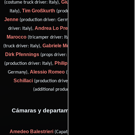
Giuseppe Giarraffa
(costume truck driver: Italy),
(truck driver:
Tim Großkurth
Ralf
Italy),
(production driver: Germany),
Jenne
Nunzio Lo Nardo
(production driver: Germany),
(truck
Andrea Lo Presti
Pietro
driver: Italy),
(truck driver: Italy),
Marocco
Domenico Montesanto
(tricamper driver: Italy),
Gabriele Morcera
(truck driver: Italy),
(production driver: Italy),
Dirk Pfennings
Giuseppe Plescia
(props driver: Germany),
Philipp Rempesz
(production driver: Italy),
(production driver:
Alessio Romeo
Giuseppe
Germany),
(truck driver: Italy),
Schillaci
Vincenzo Vitale
(production driver: Italy) y
(additional production driver: Italy)
Cámaras y departamento de electricidad
Amedeo Balestrieri
Ulf Groote
(Capataz),
(Asistente de