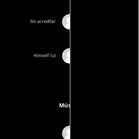
Leoluca Orlando
Sin acreditar
Giovanni Sollima
Himself (u)
Música
Irmin Schmidt