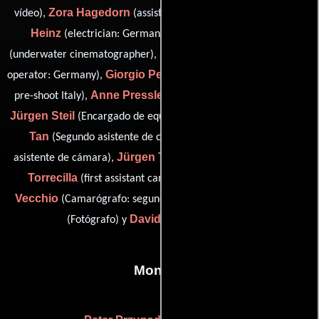
Zora Hagedorn
Udo
vídeo),
(assistant camera: second unit),
Heinz
Andres Lizana Prado
(electrician: Germany),
Sebastian Meuschel
(underwater cinematographer),
(camera
Giorgio Perluigi
operator: Germany),
(second assistant camera:
Anne Pressler
pre-shoot Italy),
(still photographer assistant),
Jürgen Steil
Ahmet
(Encargado de equipamiento de cámara),
Tan
Orit Teply
(Segundo asistente de cámara),
(Primer
Jürgen Tomadini
Alberto
asistente de cámara),
(Asistente),
Torrecilla
Irma
(first assistant camera: pre-shoot, Italy),
Vecchio
Donata Wenders
(Camarógrafo: segunda unidad),
David Wüst
(Fotógrafo) y
(Electricista)
Montaje