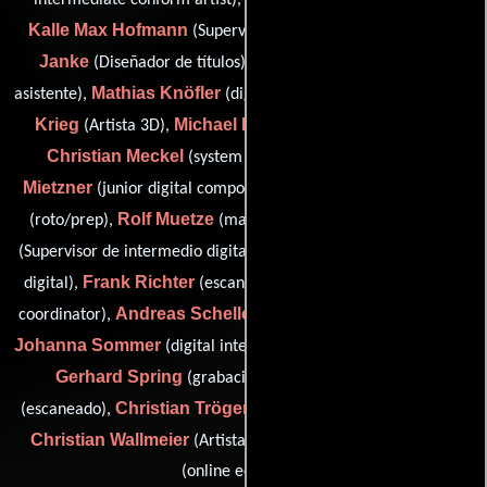
intermediate conform artist),
(data wrangler),
Kalle Max Hofmann
Alex
(Supervisor de efectos visuales),
Janke
Lola Knoblach
(Diseñador de títulos),
(Colorista
Mathias Knöfler
Andreas
asistente),
(digital lab coordinator),
Krieg
Michael Krämer
(Artista 3D),
(Compositor digital),
Christian Meckel
Sebastian
(system administrator),
Mietzner
Julia Mueller-Madaus
(junior digital compositor),
Rolf Muetze
Frieda Oberlin
(roto/prep),
(matte painting),
Philipp Orgassa
(Supervisor de intermedio digital),
(Colorista
Frank Richter
Lisa Riemer
digital),
(escaneado),
(scanning
Andreas Schellenberg
coordinator),
(scanning coordinator),
Johanna Sommer
(digital intermediate assistant coordinator),
Gerhard Spring
Jonas Thorbrügge
(grabación),
Christian Tröger
(escaneado),
(digital intermediate finisher),
Christian Wallmeier
Thomas Schernikau
(Artista 3D) y
(online editor (u))