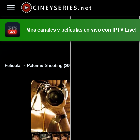
Mira canales y películas en vivo con IPTV Live!
INICIO
PELICULAS
Película
Palermo Shooting (2008)
>