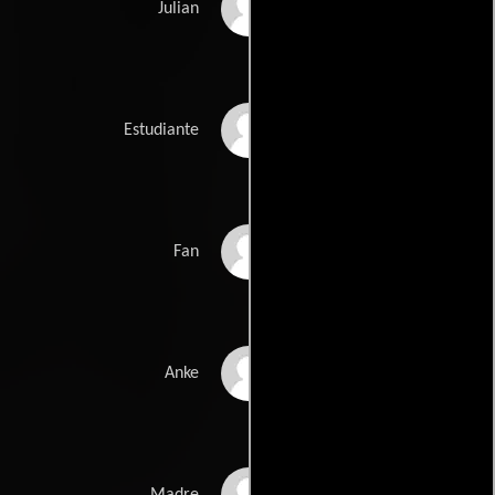
Sebastian Blomberg
Julian
Jana Pallaske
Estudiante
Olivia Asiedu-Poku
Fan
Melika Foroutan
Anke
Anna Orso
Madre