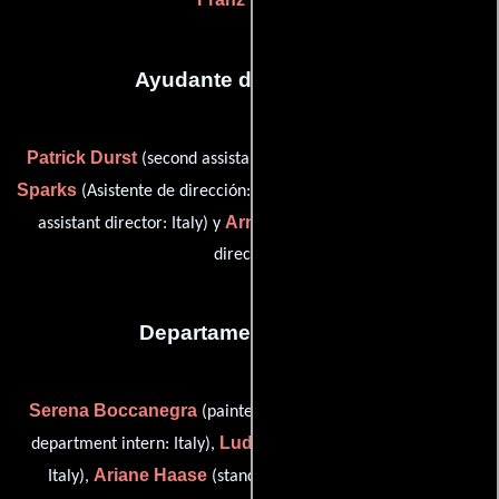
Ayudante de dirección
Patrick Durst
Karina
(second assistant director: Germany),
Sparks
Martina Veltroni
(Asistente de dirección: Italia),
(third
Arndt Wiegering
assistant director: Italy) y
(Asistente de
dirección)
Departamento de arte
Serena Boccanegra
Fabiola Cascio
(painter: Italy),
(art
Ludovica Ferrario
department intern: Italy),
(art director:
Ariane Haase
Nina
Italy),
(stand-by props: Germany),