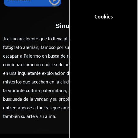
Cookies
Sinopsis
Tras un accidente que lo lleva al borde de la muerte, un joven
fotógrafo alemán, famoso por su vida desenfrenada, decide
escapar a Palermo en busca de redención. Sin embargo, lo que
comienza como una odisea de autodescubrimiento se convierte
en una inquietante exploración de secretos ocultos y oscuros
misterios que acechan en la ciudad. A medida que se adentra en
la vibrante cultura palermitana, se encuentra atrapado entre la
búsqueda de la verdad y su propio pasado turbulento,
enfrentándose a fuerzas que amenazan no solo su vida, sino
también su arte y su alma.