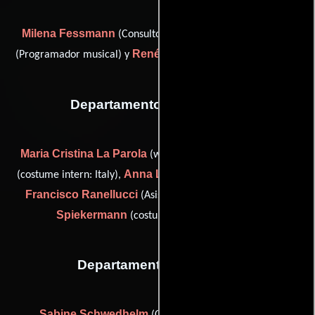
Milena Fessmann
Justus Köhnke
(Consultor musical),
René Tinner
(Programador musical) y
(Grabador de música)
Departamento de vestuario
Maria Cristina La Parola
Leda Li Pira
(wardrobe: Italy),
Anna Luczak
(costume intern: Italy),
(wardrobe: Germany),
Francisco Ranellucci
Cindy
(Asistente de vestuario) y
Spiekermann
(costume trainee: Germany)
Departamento de reparto
Sabine Schwedhelm
Tanja