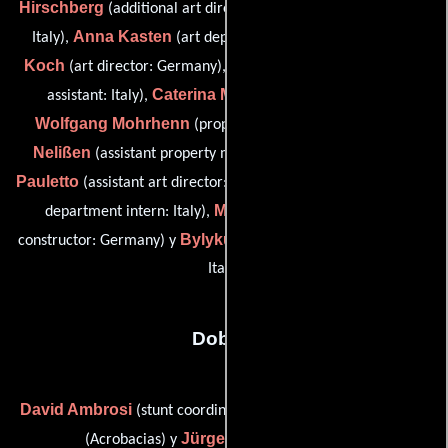
Hirschberg
(additional art direction: Germany / on-set props:
Anna Kasten
Oliver
Italy),
(art department intern: Italy),
Koch
Luca Lucchesi
(art director: Germany),
(on-set prop
Caterina Margherita
assistant: Italy),
(painter: Italy),
Wolfgang Mohrhenn
Frauke
(prop master: Germany),
Nelißen
Massimo
(assistant property master: Germany),
Pauletto
Elisabetta Pepino
(assistant art director: Italy),
(art
Martin Scheferhoff
department intern: Italy),
(on-set
Bylyku Shpetim
constructor: Germany) y
(on-set constructor:
Italy)
Dobles
David Ambrosi
Michael Bittinger
(stunt coordinator: Italy),
Jürgen Klein
(Acrobacias) y
(Acrobacias)