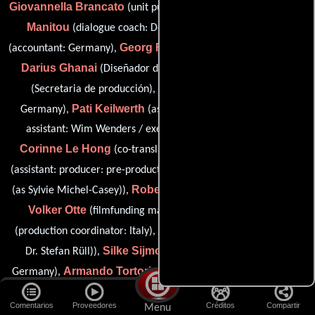
Giovannella Brancato
Satya De La
(unit publicist: Palermo),
Manitou
Boris Dillen
(dialogue coach: Dennis Hopper),
Georg Fröhlich
(accountant: Germany),
(set runner: Germany),
Darius Ghanai
Francesca Hecht
(Diseñador de títulos),
Kirsten Huch
(Secretaria de producción),
(set runner:
Pati Keilwerth
Germany),
(assistant to director / executive
assistant: Wim Wenders / executive assistant: producers),
Corinne Le Hong
Anja Marquardt
(co-translator: texts),
Sylvie Michel
(assistant: producer: pre-production),
(continuity
Roberto Ornaro
(as Sylvie Michel-Casey)),
(accountant: Italy),
Volker Otte
Chrystelle Robin
(filmfunding manager),
Stefan Rüll
(production coordinator: Italy),
(legal services (as
Silke Sijmons
Dr. Stefan Rüll)),
(production coordinator:
Armando Tortorici
Carolin von
Germany),
(guardian: Italy),
Roth
Arend Wiesweg
(Coordinador de produccion) y
Comentarios
Proveedores
Créditos
Compartir
Menu
(Abastecedor)