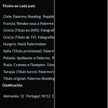
Títulos en cada país:
Chile:
Palermo Shooting
República Checa:
Prestrelka v Palermu
Francia:
Rendez-vous à Palerme
Grecia (Título en DVD):
Fotografies sto Palermo
Grecia (Título de TV):
Fotografizontas to Palermo
Hungría:
Halál Palermóban
Italia (Título provisional):
Palermo Story
Polonia:
Spotkanie w Palermo
Portugal:
Imagens de Palermo
Rusia:
Съемки в Палермо
Eslovaquia:
Prestrelka v Palerme
Turquía (Título turco):
Palermo'da yüzlesme
Título original:
Palermo Shooting
Clasificación
Alemania: 12
Portugal: M/12
Corea del Sur: 15