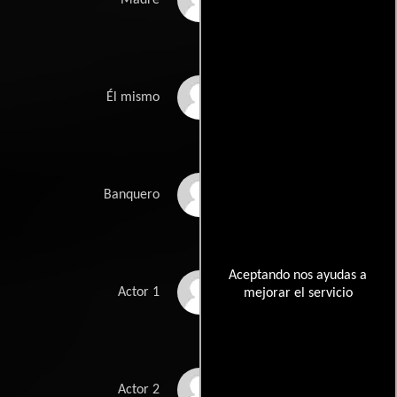
Lou Reed
Él mismo
Udo Samel
Banquero
Aceptando nos ayudas a
Giuseppe Provinzano
Actor 1
mejorar el servicio
Giuseppe Massa
Actor 2