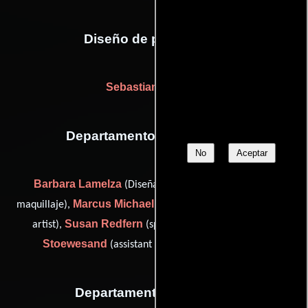
Diseño de producción
Sebastian Soukup
Departamento de maquillaje
No
Aceptar
Barbara Lamelza
(Diseñador del pelo/Diseñador de
Marcus Michael
maquillaje),
(assistant hair stylist / makeup
Susan Redfern
Nicole
artist),
(special hair stylist) y
Stoewesand
(assistant makeup artist: Germany)
Departamento de musica