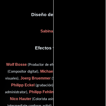
Diseño de vestuario
Sabina Maglia
Efectos visuales
Wolf Bosse
Julian Braun
(Productor de efectos visuales),
Michael Brink
(Compositor digital),
(Productor de efectos
Joerg Bruemmer
visuales),
(Supervisor de efectos visuales),
Philipp Eckel
Alexander Falk
(grabación),
(system
Philipp Fehling
administrator),
(Artista de efectos digitales),
Nico Hauter
Sven Heck
(Colorista asistente),
(digital
Sven Heim