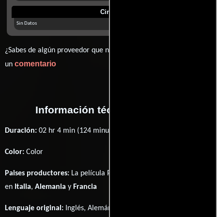
Cines
Sin Datos
¿Sabes de algún proveedor que no estamos mostrando? déjanos
comentario
un
Información técnica y general
Duración:
02 hr 4 min (124 minutos) .
Color:
Color
Paises productores:
La película Palermo Shooting fué producida
en
Italia
,
Alemania
y
Francia
Lenguaje original:
Inglés
,
Alemán
y
Italiano
.